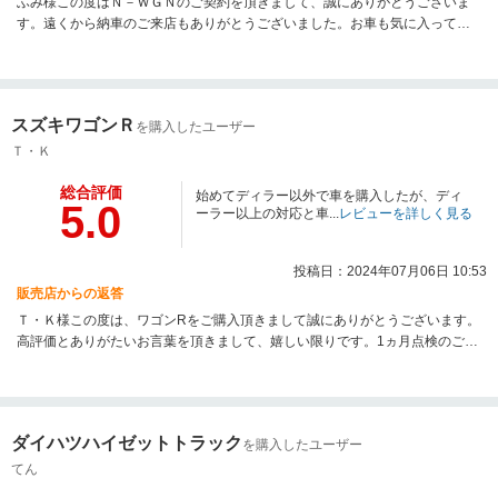
ふみ様この度はＮ－ＷＧＮのご契約を頂きまして、誠にありがとうございま
す。遠くから納車のご来店もありがとうございました。お車も気に入って頂
けて、私も大変嬉しく思います。またこちらに遊びに来る機会がございまし
たら、お立ち寄り下さい！高評価レビューを頂いたとスタッフ一同にも伝え
ておきます。ありがとうございます。
スズキワゴンＲ
を購入したユーザー
Ｔ・Ｋ
総合評価
始めてディラー以外で車を購入したが、ディ
5.0
ーラー以上の対応と車...
レビューを詳しく見る
投稿日：2024年07月06日 10:53
販売店からの返答
Ｔ・Ｋ様この度は、ワゴンRをご購入頂きまして誠にありがとうございます。
高評価とありがたいお言葉を頂きまして、嬉しい限りです。1ヵ月点検のご来
店もありがとうございました。今後とも良いお付き合いができるように、頑
張りたいと思います。よろしくお願い致します。
ダイハツハイゼットトラック
を購入したユーザー
てん