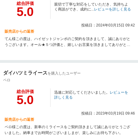
総合評価
親切で丁寧な対応をしていただき、気持ちよ
5.0
く商談ができ、成約に...
レビューを詳しく見る
投稿日：2024年03月15日 09:42
販売店からの返答
てん様この度は、ハイゼットジャンボのご契約を頂きまして、誠にありがと
うございます。オール★５つ評価と、嬉しいお言葉を頂きましてありがとう
ございます。今は色んな用品もあるので、乗出してからも付けたい用品がご
ざいましたら、お気軽にご相談下さい。オイル交換や車検のメンテナンスの
ご利用もお待ちしております。安心してご利用頂けるように、これからも努
力したいと思います。 よろしくお願い致します。
ダイハツミライース
を購入したユーザー
ペロ
総合評価
迅速に対応してくださいました。
レビューを
5.0
詳しく見る
投稿日：2023年03月19日 09:46
販売店からの返答
ペロ様この度は、新車のミライースをご契約頂きまして誠にありがとうござ
いました。納車までお時間がございましまが、楽しみにお待ち下さい。