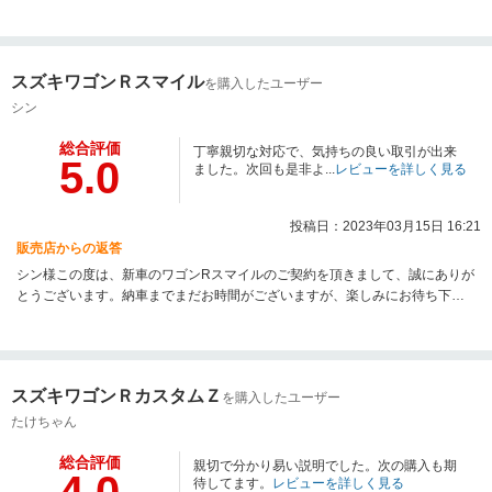
スズキワゴンＲスマイル
を購入したユーザー
シン
総合評価
丁寧親切な対応で、気持ちの良い取引が出来
5.0
ました。次回も是非よ...
レビューを詳しく見る
投稿日：2023年03月15日 16:21
販売店からの返答
シン様この度は、新車のワゴンRスマイルのご契約を頂きまして、誠にありが
とうございます。納車までまだお時間がございますが、楽しみにお待ち下さ
い。ご家族様やご友人の方でお車ご検討の方がいれば、精一杯がんばりまり
ますので、よろしくお願い致します。
スズキワゴンＲカスタムＺ
を購入したユーザー
たけちゃん
総合評価
親切で分かり易い説明でした。次の購入も期
待してます。
レビューを詳しく見る