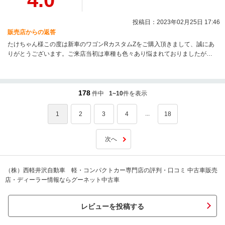
4.0
投稿日：2023年02月25日 17:46
販売店からの返答
たけちゃん様この度は新車のワゴンRカスタムZをご購入頂きまして、誠にあ
りがとうございます。ご来店当初は車種も色々あり悩まれておりましたが、
きちんと車種別比較と試乗をして頂き、ご満足頂けてよかったです。次のご
購入の際も、試乗車のご用意等を致しますのでお気軽にご相談下さい。
178
件中
1~10
件を表示
...
1
2
3
4
18
次へ
（株）西軽井沢自動車 軽・コンパクトカー専門店の評判・口コミ 中古車販売
店・ディーラー情報ならグーネット中古車
レビューを投稿する