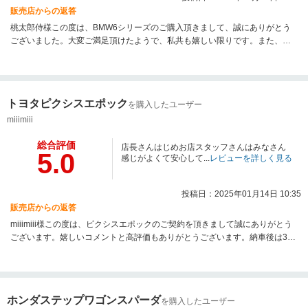
販売店からの返答
桃太郎侍様この度は、BMW6シリーズのご購入頂きまして、誠にありがとう
ございました。大変ご満足頂けたようで、私共も嬉しい限りです。また、お
困りの事などがございましたらお気軽にご相談・ご来店をお待ちしておりま
す。ありがとうございました。
トヨタピクシスエポック
を購入したユーザー
miiimiii
総合評価
店長さんはじめお店スタッフさんはみなさん
5.0
感じがよくて安心して...
レビューを詳しく見る
投稿日：2025年01月14日 10:35
販売店からの返答
miiimiii様この度は、ピクシスエポックのご契約を頂きまして誠にありがとう
ございます。嬉しいコメントと高評価もありがとうございます。納車後は3ヵ
月の保証もございますので、気になった事がございましたらお声掛けお願い
致します。今後とも、長くお付き合いができますよう、よろしくお願い致し
ます。
ホンダステップワゴンスパーダ
を購入したユーザー