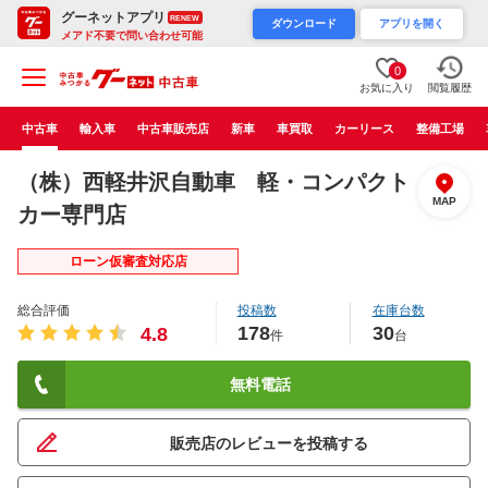
グーネットアプリ
RENEW
ダウンロード
アプリを開く
メアド不要で問い合わせ可能
0
お気に入り
閲覧履歴
中古車
輸入車
中古車販売店
新車
車買取
カーリース
整備工場
（株）西軽井沢自動車 軽・コンパクト
MAP
カー専門店
ローン仮審査対応店
総合評価
投稿数
在庫台数
178
30
4.8
件
台
無料電話
販売店のレビューを投稿する