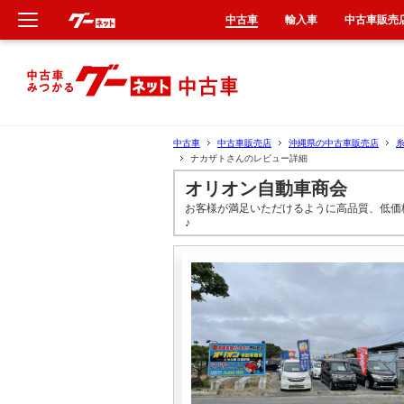
中古車
輸入車
中古車販売
新車
中古車
中古車
中古車販売店
沖縄県の中古車販売店
ナカザトさんのレビュー詳細
輸入車
オリオン自動車商会
お客様が満足いただけるように高品質、低価
クルマ買取
♪
カーリース
タイヤ交換
整備工場
車検