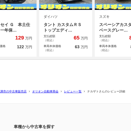
ダイハツ
スズキ
セイ Ｇ 本土仕
タント カスタムＲＳ
スペーシアカス
 一年保…
トップエディ…
ベースグレー…
支払総額
支払総額
129
65
万円
万円
（税込）
（税込）
価格
122
車両本体価格
63
車両本体価格
万円
万円
（税込）
（税込）
糸満市の中古車販売店
オリオン自動車商会
レビュー一覧
ナカザトさんのレビュー詳細
車種から中古車を探す