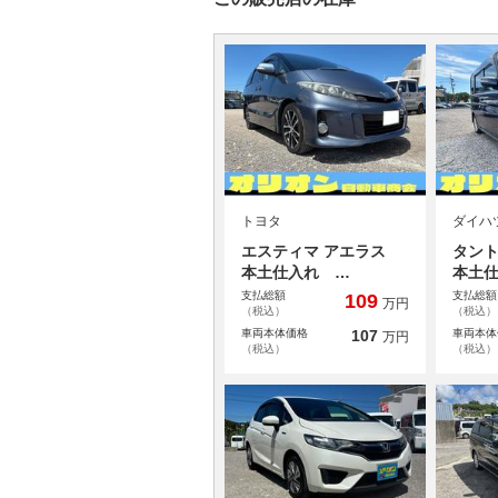
トヨタ
ダイハ
エスティマ アエラス
タン
本土仕入れ …
本土
支払総額
支払総額
109
万円
（税込）
（税込）
車両本体価格
107
車両本体
万円
（税込）
（税込）