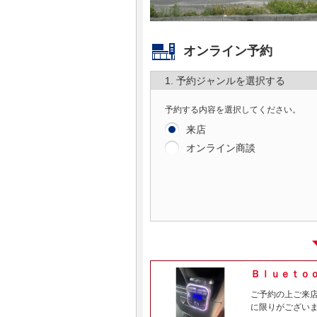
マガジン
オンライン予約
車カタログ
1. 予約ジャンルを選択する
自動車ローン
予約する内容を選択してください。
来店
保険
オンライン商談
レビュー
価格相場
教習所
Ｂｌｕｅｔｏ
用語集
ご予約の上ご来
に限りがございま