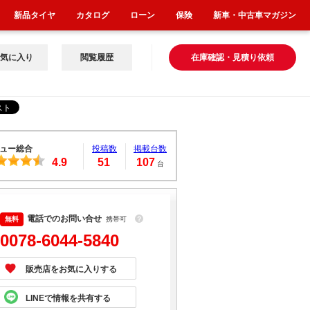
新品タイヤ
カタログ
ローン
保険
新車・中古車マガジン
気に入り
閲覧履歴
在庫確認・見積り依頼
ュー総合
投稿数
掲載台数
4.9
51
107
台
電話でのお問い合せ
携帯可
？
0078-6044-5840
販売店をお気に入りする
LINEで情報を共有する