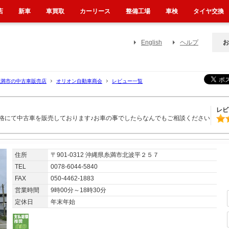
店
新車
車買取
カーリース
整備工場
車検
タイヤ交換
English
ヘルプ
お
糸満市の中古車販売店
オリオン自動車商会
レビュー一覧
レビ
格にて中古車を販売しております♪お車の事でしたらなんでもご相談ください
住所
〒901-0312 沖縄県糸満市北波平２５７
TEL
0078-6044-5840
FAX
050-4462-1883
営業時間
9時00分～18時30分
定休日
年末年始