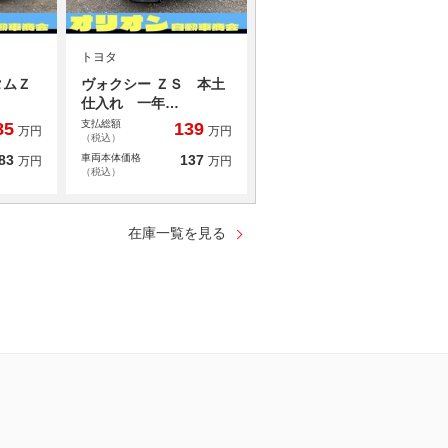
トヨタ
タムＺ
ヴォクシー ＺＳ 本土
仕入れ 一年…
支払総額
85
139
万円
万円
（税込）
83
車両本体価格
137
万円
万円
（税込）
在庫一覧を見る