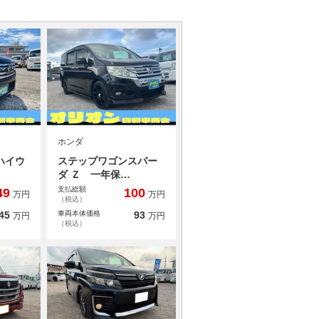
ホンダ
ハイウ
ステップワゴンスパー
ダ Ｚ 一年保…
支払総額
49
100
万円
万円
（税込）
45
車両本体価格
93
万円
万円
（税込）