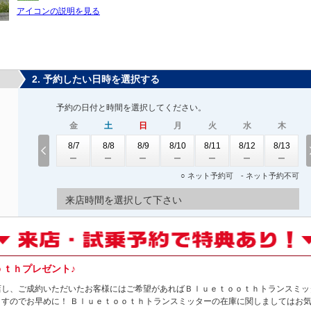
アイコンの説明を見る
2. 予約したい日時を選択する
予約の日付と時間を選択してください。
金
土
日
月
火
水
木
8/7
8/8
8/9
8/10
8/11
8/12
8/13
○ ネット予約可 - ネット予約不可
来店時間を選択して下さい
ｏｔｈプレゼント♪
店し、ご成約いただいたお客様にはご希望があればＢｌｕｅｔｏｏｔｈトランスミッタ
すのでお早めに！ Ｂｌｕｅｔｏｏｔｈトランスミッターの在庫に関しましてはお気