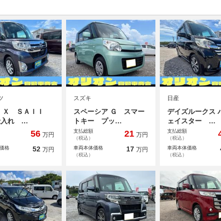
ツ
スズキ
日産
ト Ｘ ＳＡＩＩ
スペーシア Ｇ スマー
デイズルークス 
仕入れ …
トキー プッ…
ェイスター …
支払総額
支払総額
56
21
万円
万円
（税込）
（税込）
価格
52
車両本体価格
17
車両本体価格
万円
万円
（税込）
（税込）