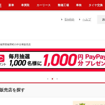
店
新車
車買取
カーリース
整備工場
車検
タイヤ交換
English
ヘルプ
お
板野郡板野町の中古車販売店
1
2
3
販売店を探す