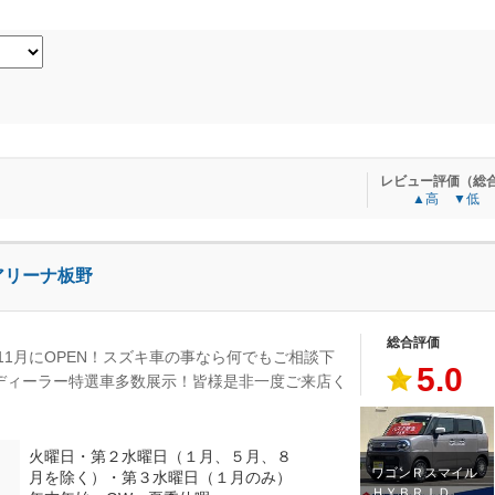
レビュー評価（総
▲高
▼低
アリーナ板野
総合評価
年11月にOPEN！スズキ車の事なら何でもご相談下
5.0
ディーラー特選車多数展示！皆様是非一度ご来店く
。
火曜日・第２水曜日（１月、５月、８
ワゴンＲスマイル
月を除く）・第３水曜日（１月のみ）
ＨＹＢＲＩＤ