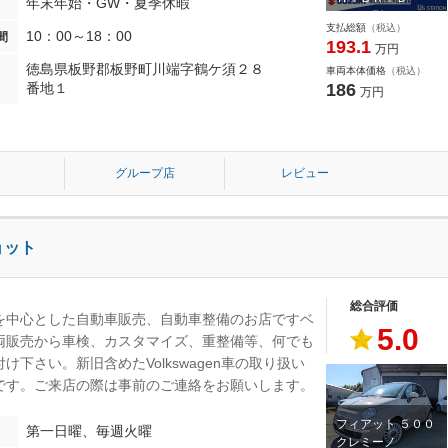
年末年始・GW・夏季休暇
Ｘ ３型 ９イン
支払総額
（税込）
チナビ・全方…
10：00～18：00
間
193.1
万円
徳島県板野郡板野町川端字鶴ケ須２８
車両本体価格
（税込）
186
番地１
万円
グループ店
レビュー
ョット
総合評価
を中心とした自動車販売、自動車整備のお店ですベ
5.0
両販売から車検、カスタマイズ、重整備等、何でも
け下さい。新旧含めたVolkswagen車の取り扱い
です。ご来店の際は事前のご連絡をお願いします。
フィアット ５００
第一日曜、毎週火曜
クレミーノ