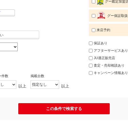
グー鑑定加盟
町
グー保証取扱
来店予約
い
保証あり
アフターサービスあり
JU適正販売店
査定・売却相談あり
キャンペーン情報あり
ー件数
掲載台数
以上
以上
この条件で検索する