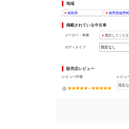
地域
マガジン
徳島県
板野郡板野
掲載されている中古車
車カタログ
メーカー・車種
選択してくださ
自動車ローン
ボディタイプ
保険
販売店レビュー
レビュー
レビュー評価
レビュ
価格相場
～
教習所
用語集