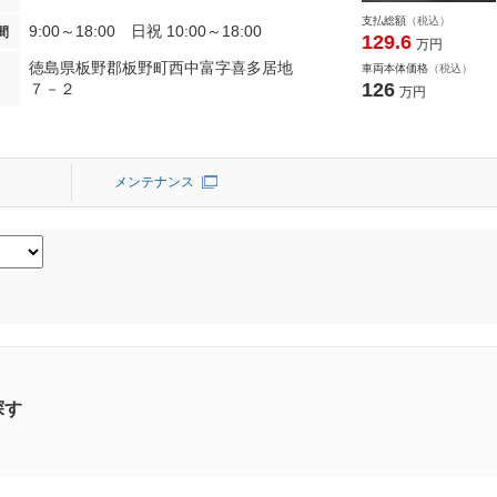
ションリミテッド
支払総額
（税込）
ＳＡＩＩＩ
9:00～18:00 日祝 10:00～18:00
間
129.6
万円
徳島県板野郡板野町西中富字喜多居地
車両本体価格
（税込）
126
７－２
万円
メンテナンス
探す