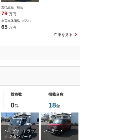
支払総額
（税込）
79
万円
車両本体価格
（税込）
65
万円
在庫を見る
投稿数
掲載台数
0
18
件
台
ハイゼットトラッ
ハスラー Ｘ
ク スタンダード