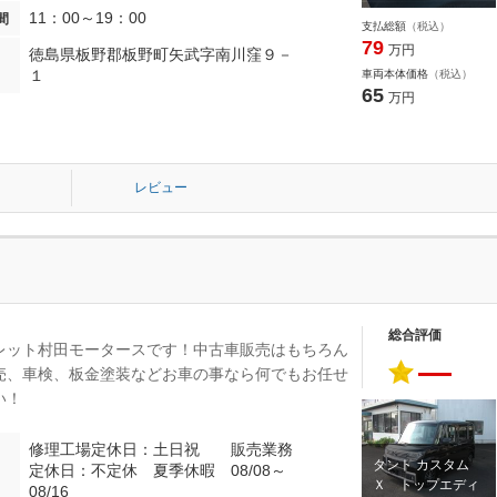
11：00～19：00
間
支払総額
（税込）
79
万円
徳島県板野郡板野町矢武字南川窪９－
１
車両本体価格
（税込）
65
万円
レビュー
総合評価
レット村田モータースです！中古車販売はもちろん
―
売、車検、板金塗装などお車の事なら何でもお任せ
い！
修理工場定休日：土日祝 販売業務
タント カスタム
定休日：不定休 夏季休暇 08/08～
Ｘ トップエディ
08/16