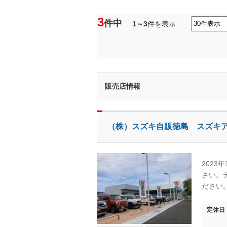
3
件中
1～3
件を表示
販売店情報
（株）スズキ自販徳島 スズキ
2023
さい。
ださい
定休日