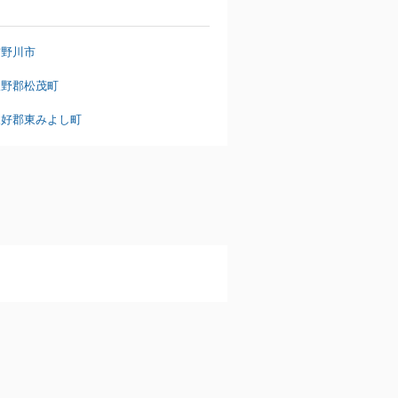
吉野川市
板野郡松茂町
三好郡東みよし町