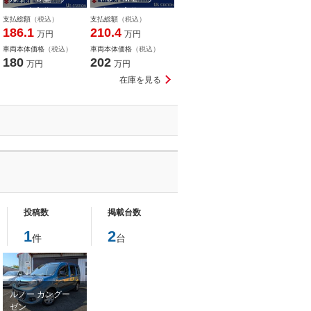
ビ・全方位カメ
ビ・全方位カメ
支払総額
（税込）
支払総額
（税込）
ラ・ＥＴＣ・Ｆ…
ラ・フロントド…
186.1
210.4
万円
万円
車両本体価格
（税込）
車両本体価格
（税込）
180
202
万円
万円
在庫を見る
投稿数
掲載台数
1
2
件
台
ルノー カングー
ゼン