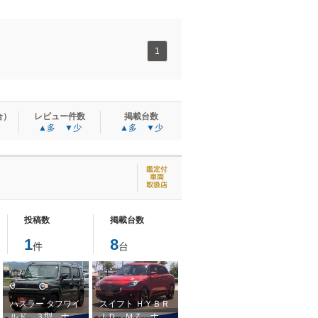
1
合）
レビュー件数
掲載台数
▲多
▼少
▲多
▼少
投稿数
掲載台数
1
8
件
台
ハスラー タフワイ
スイフト ＨＹＢＲ
ルド ３型 ナ
ＩＤ ＭＺ ナ