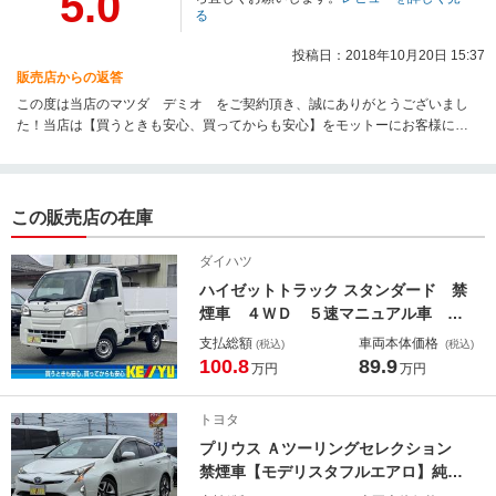
5.0
る
投稿日：2018年10月20日 15:37
販売店からの返答
この度は当店のマツダ デミオ をご契約頂き、誠にありがとうございまし
た！当店は【買うときも安心、買ってからも安心】をモットーにお客様に満
足のお車を提供させて頂くように努めております！その中でさっと様にピッ
タリのお車をご紹介出来て大変うれしく思ってます！『中古車は安心とタイ
ミングが重要』です！今後もお車の事なら何でもご相談下さい！充実のアフ
ターサービスやロードサービスなどが特典の【ケーユーメンバーズカード】
この販売店の在庫
もあります♪今後も末永いお付き合いを、宜しくお願いします。
ダイハツ
ハイゼットトラック スタンダード 禁
煙車 ４ＷＤ ５速マニュアル車 ス
ペアキー オーディオ エアバッグ
支払総額
車両本体価格
(税込)
(税込)
ヘッドライトレベライザー
100.8
89.9
万円
万円
トヨタ
プリウス Ａツーリングセレクション
禁煙車【モデリスタフルエアロ】純正
９インチナビ フルセグＴＶ Ｂｌｕ