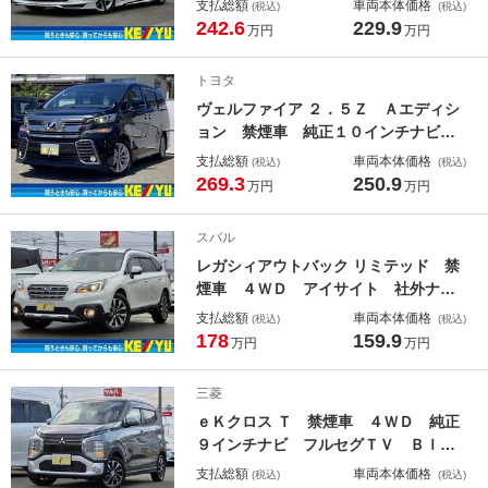
支払総額
車両本体価格
(税込)
(税込)
ｅｔｏｏｔｈ バックカメラ ブライ
242.6
229.9
万円
万円
ンドスポットモニター コーナーセン
サー レーダークルコン 衝突軽減サ
トヨタ
ポート ドライブレコーダー
ヴェルファイア ２．５Ｚ Ａエディシ
ョン 禁煙車 純正１０インチナビ＆
フリップダウンモニター フルセグＴ
支払総額
車両本体価格
(税込)
(税込)
Ｖ ＣＤ＆ＤＶＤ Ｂｌｕｅｔｏｏｔ
269.3
250.9
万円
万円
ｈ バックカメラ 前後ドライブレコ
ーダー 両側電動スライドドア 衝突
スバル
軽減サポート クルーズコントロール
レガシィアウトバック リミテッド 禁
煙車 ４ＷＤ アイサイト 社外ナ
ビ フルセグＴＶ Ｂｌｕｅｔｏｏｔ
支払総額
車両本体価格
(税込)
(税込)
ｈ バックカメラ 電動リアゲート
178
159.9
万円
万円
ブラックレザーシート メモリ付き電
動シート【全席シートヒーター】ブラ
三菱
インドスポットモニター ＥＴＣ
ｅＫクロス Ｔ 禁煙車 ４ＷＤ 純正
９インチナビ フルセグＴＶ Ｂｌｕ
ｅｔｏｏｔｈ アラウンドビューモニ
支払総額
車両本体価格
(税込)
(税込)