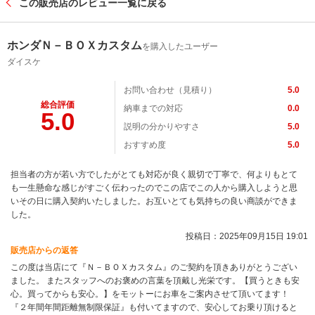
この販売店のレビュー一覧に戻る
ホンダＮ－ＢＯＸカスタム
を購入したユーザー
ダイスケ
お問い合わせ（見積り）
5.0
総合評価
納車までの対応
0.0
5.0
説明の分かりやすさ
5.0
おすすめ度
5.0
担当者の方が若い方でしたがとても対応が良く親切で丁寧で、何よりもとて
も一生懸命な感じがすごく伝わったのでこの店でこの人から購入しようと思
いその日に購入契約いたしました。お互いとても気持ちの良い商談ができま
した。
投稿日：2025年09月15日 19:01
販売店からの返答
この度は当店にて『Ｎ－ＢＯＸカスタム』のご契約を頂きありがとうござい
ました。 またスタッフへのお褒めの言葉を頂戴し光栄です。【買うときも安
心。買ってからも安心。】をモットーにお車をご案内させて頂いてます！
『２年間年間距離無制限保証』も付いてますので、安心してお乗り頂けると