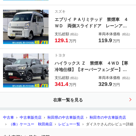
ＥＤヘッドライト オートライト ア
イドリングストップ オートエアコ
スズキ
ン 盗難防止装置
エブリイ ＰＡリミテッド 禁煙車 ４
ＷＤ 両側スライドドア レーンアシ
スト 衝突軽減サポート コーナーセ
支払総額
車両本体価格
(税込)
(税込)
ンサー オーディオ ＵＳＢ ＥＴ
129.1
119.9
万円
万円
Ｃ オーバーヘッドコンソール キー
レスエントリー 横滑り防止
トヨタ
ハイラックス Ｚ 禁煙車 ４ＷＤ【寒
冷地仕様】【オーバーフェンダー】純
正ナビ フルセグＴＶ ドライブレコ
支払総額
車両本体価格
(税込)
(税込)
ーダー ＥＴＣ Ｂｌｕｅｔｏｏｔｈ
341.4
329.9
万円
万円
【ＨＤＭＩ】バックカメラ クルーズ
コントロール レーンアシスト 衝突
在庫一覧を見る
軽減サポート
中古車
中古車販売店
秋田県の中古車販売店
秋田市の中古車販売店
（株）ケーユー 秋田南店
レビュー一覧
ダイスケさんのレビュー詳細