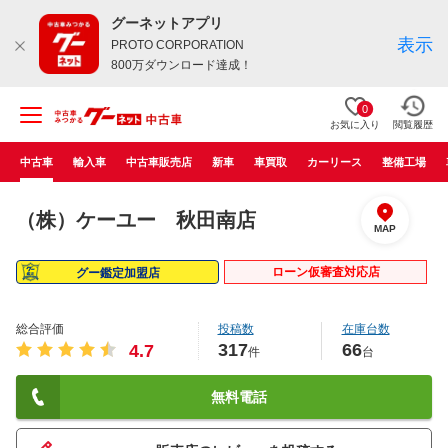
グーネットアプリ
表示
PROTO CORPORATION
800万ダウンロード達成！
0
お気に入り
閲覧履歴
中古車
輸入車
中古車販売店
新車
車買取
カーリース
整備工場
（株）ケーユー 秋田南店
MAP
ローン仮審査対応店
グー鑑定加盟店
総合評価
投稿数
在庫台数
317
66
4.7
件
台
無料電話