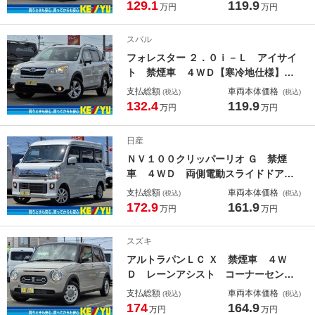
ター シートヒーター デジタルイン
129.1
119.9
万円
万円
ナーミラー ドライブレコーダー Ｅ
ＴＣ コーナーセンサー 衝突軽減サ
スバル
ポート
フォレスター ２．０ｉ－Ｌ アイサイ
ト 禁煙車 ４ＷＤ【寒冷地仕様】社
外ナビ フルセグＴＶ Ｂｌｕｅｔｏ
支払総額
車両本体価格
(税込)
(税込)
ｏｔｈ バックカメラ シートヒータ
132.4
119.9
万円
万円
ー ＨＩＤヘッドライト レーダーク
ルコン 衝突軽減サポート レーンア
日産
シスト ＥＴＣ スペアキー
ＮＶ１００クリッパーリオ Ｇ 禁煙
車 ４ＷＤ 両側電動スライドドア
シートヒーター オーバーヘッドコン
支払総額
車両本体価格
(税込)
(税込)
ソール オートステップ 純正ナビ
172.9
161.9
万円
万円
【ＣＤ ＤＶＤ ＴＶ ＵＳＢ ＡＵ
Ｘ ミュージックサーバー Ｂｌｕｅ
スズキ
ｔｏｏｔｈ】 バックカメラ コーナ
アルトラパンＬＣ Ｘ 禁煙車 ４Ｗ
ーセンサー レーンアシスト 衝突被
Ｄ レーンアシスト コーナーセンサ
害軽減サポート
ー 衝突軽減サポート ＵＳＢ ハー
支払総額
車両本体価格
(税込)
(税込)
フレザーシート シートヒーター Ｌ
174
164.9
万円
万円