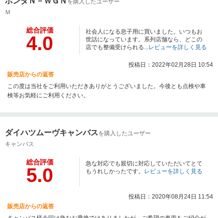
ホンダＮ－ＷＧＮ
ート鎧】や【２年間タイヤパンク保証】、さらにオイル交換のご利用無制限
を購入したユーザー
のメンテナンスパックも付いております♪今後も末永いお付き合いを、宜しく
Ｍ
お願いします。ご紹介特典もございますので是非宜しくお願い致します。
総合評価
社会人になる息子用に買いました。いつもお
4.0
世話になっています。系列店舗なら、どこの
店でも整備受けられる...
レビューを詳しく見る
投稿日：2022年02月28日 10:54
販売店からの返答
この度は当社をご利用いただきありがとうございました。今後とも点検や車
検等お気軽にご利用ください。
ダイハツムーヴキャンバス
を購入したユーザー
キャンバス
総合評価
急な対応でも親切に対応していただいてとて
5.0
もうれしかったです。
レビューを詳しく見る
投稿日：2020年08月24日 11:54
販売店からの返答
キャンバス様今回は急なお乗換ではありましたが、ご希望の車両をご紹介が