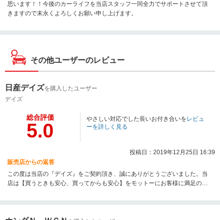
思います！！今後のカーライフを当店スタッフ一同全力でサポートさせて頂
きますので末永くよろしくお願い申し上げます。
その他ユーザーのレビュー
日産デイズ
を購入したユーザー
デイズ
総合評価
やさしい対応でした長いお付き合いを
レビュ
5.0
ーを詳しく見る
投稿日：2019年12月25日 16:39
販売店からの返答
この度は当店の『デイズ』をご契約頂き、誠にありがとうございました。当
店は【買うときも安心、買ってからも安心】をモットーにお客様に満足のお
車を提供させて頂くように努めております！その中でお客様にピッタリのお
車をご紹介出来て大変うれしく思ってます！『中古車は安心とタイミングが
重要』です！今後もお車の事なら何でもご相談下さい！【下回りアンダーコ