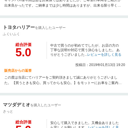
出来良かったです。ご納車までは少し時間はありますが、出来る限り早く納
車出来る様に動きますので今後とも宜しくお願い致します。
トヨタハリアー
を購入したユーザー
ふくいふく
総合評価
中古で買うのが初めてでしたが、お店の方の
5.0
丁寧な説明や対応で買う決心をしました。 あ
りがとうございました...
レビューを詳しく見る
投稿日：2019年01月13日 19:20
販売店からの返答
この度は当店にてハリアーをご契約頂きまして誠にありがとうございまし
た。 【買うときも安心。買ってからも安心。】をモットーにお車をご案内さ
せて頂いてます！ 今後も是非お気軽にアフターメンテナンスをご利用くださ
い。今後のカーライフを当店スタッフ一同全力でサポートさせて頂きますの
で末永くよろしくお願い致します。
マツダデミオ
を購入したユーザー
さっと
総合評価
安心して購入できました。又機会ありました
ら宜しくお願いします。
レビューを詳しく見