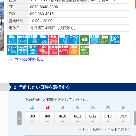
住所
〒811-0119 福岡県糟屋郡新宮町緑ヶ浜３丁目４ー１
TEL
0078-6040-8896
FAX
092-963-4915
営業時間
10:00～20:00
定休日
毎月第三水曜日（祝日除く）
アイコンの説明を見る
2. 予約したい日時を選択する
予約の日付と時間を選択してください。
土
日
月
火
水
木
金
8/8
8/9
8/10
8/11
8/12
8/13
8/14
○ ネット予約可 - ネット予約不可