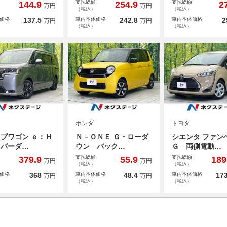
支払総額
支払総額
144.9
254.9
2
万円
万円
（税込）
（税込）
価格
137.5
車両本体価格
242.8
車両本体価格
2
万円
万円
（税込）
（税込）
ホンダ
トヨタ
プワゴン ｅ：Ｈ
Ｎ－ＯＮＥ Ｇ・ローダ
シエンタ ファン
スパーダ…
ウン バック…
Ｇ 両側電動…
支払総額
支払総額
379.9
55.9
189
万円
万円
（税込）
（税込）
価格
368
車両本体価格
48.4
車両本体価格
173
万円
万円
（税込）
（税込）