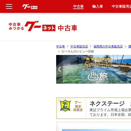
中古車
輸入車
中古車販売
新車
中古車
中古車
中古車販売店
福岡県の中古車販売店
ひーさんのレビュー詳細
輸入車
クルマ買取
カーリース
タイヤ交換
ネクステージ 
東証プライム市場上場企
整備工場
ております。日本全国、
車検