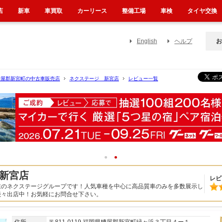
店
新車
車買取
カーリース
整備工場
車検
タイヤ交換
English
ヘルプ
お
糟屋郡新宮町の中古車販売店
ネクステージ 新宮店
レビュー一覧
1
2
新宮店
レビ
業のネクステージグループです！人気車種を中心に高品質車のみを多数展示し
続々出店中！お気軽にお問合せ下さい。