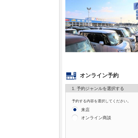
マガジン
車カタログ
自動車ローン
保険
レビュー
オンライン予約
1. 予約ジャンルを選択する
価格相場
予約する内容を選択してください。
教習所
来店
オンライン商談
用語集