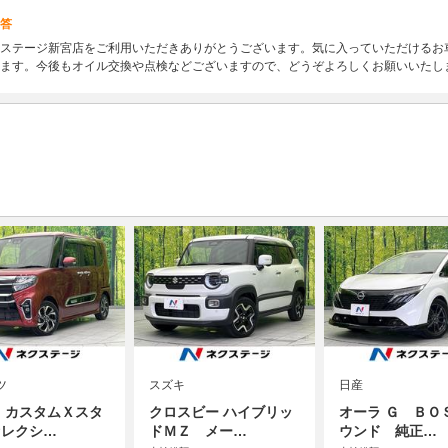
答
ステージ新宮店をご利用いただきありがとうございます。気に入っていただけるお
ます。今後もオイル交換や点検などございますので、どうぞよろしくお願いいたし
ツ
スズキ
日産
 カスタムＸスタ
クロスビー ハイブリッ
オーラ Ｇ ＢＯ
セレクシ…
ドＭＺ メー…
ウンド 純正…