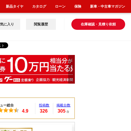
新品タイヤ
カタログ
ローン
保険
新車・中古車マガジン
気に入り
閲覧履歴
在庫確認・見積り依頼
ュー総合
投稿数
掲載台数
4.9
326
305
台