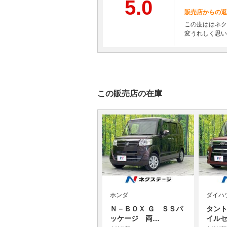
5.0
販売店からの返
この度ははネク
変うれしく思い
この販売店の在庫
ホンダ
ダイハ
Ｎ－ＢＯＸ Ｇ ＳＳパ
タント
ッケージ 両…
イル