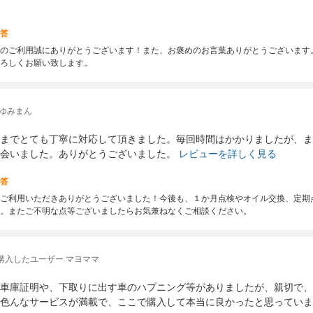
答
のご利用誠にありがとうございます！また、お褒めのお言葉ありがとうございます
ろしくお願い致します。
 ゆみまん
までとても丁寧に対応して頂きました。毎回時間はかかりましたが、ま
会いました。ありがとうございました。
レビューを詳しく見る
答
ご利用いただきありがとうございました！今後も、１か月点検やオイル交換、定期
。またご不明な点等ございましたらお気兼ねなくご相談ください。
購入したユーザー マヨママ
車庫証明や、下取りに出す車のハプニング等がありましたが、親切で、
色んなサービスが満載で、ここで購入して本当に良かったと思っていま