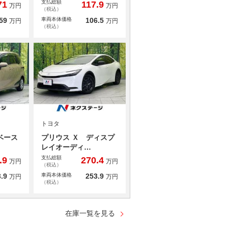
支払総額
71
117.9
万円
万円
（税込）
59
車両本体価格
106.5
万円
万円
（税込）
トヨタ
ベース
プリウス Ｘ ディスプ
レイオーディ…
支払総額
.9
270.4
万円
万円
（税込）
.9
車両本体価格
253.9
万円
万円
（税込）
在庫一覧を見る