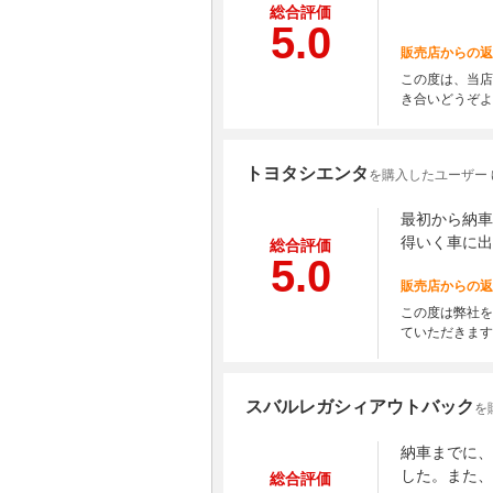
総合評価
5.0
販売店からの返
この度は、当店
き合いどうぞよ
トヨタシエンタ
を購入したユーザー
最初から納車
得いく車に出
総合評価
5.0
販売店からの返
この度は弊社を
ていただきます
スバルレガシィアウトバック
を
納車までに、
した。また、
総合評価