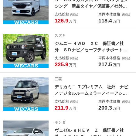
シング 新品タイヤ／保証書／社外
９インチ ＳＤナビ／ホンダセンシン
支払総額
車両本体価格
(税込)
(税込)
グ／両側電動スライドドア／シートヒ
126.9
118.4
万円
万円
ーター 前席／車線逸脱防止支援シス
テム／ヘッドランプ ＬＥＤ／ＵＳＢ
スズキ
ジャック／Ｂｌｕｅｔｏｏｔｈ接続
ジムニー ４ＷＤ ＸＣ 保証書／社
外 ＳＤナビ／セーフティサポート
（スズキ）／シートヒーター 前席／
支払総額
車両本体価格
(税込)
(税込)
車線逸脱防止支援システム／ヘッドラ
225.9
217.5
万円
万円
ンプ ＬＥＤ／Ｂｌｕｅｔｏｏｔｈ接
続／ＥＢＤ付ＡＢＳ／横滑り防止装置
三菱
デリカミニ Ｔプレミアム 社外 ナビ
／デジタルルームミラー／イーアシス
ト（ミツビシ）／両側電動スライドド
支払総額
車両本体価格
(税込)
(税込)
ア／シートヒーター 前席／全方位モ
211.9
200.3
万円
万円
ニター用カメラ／車線逸脱防止支援シ
ステム／シート ハーフレザー／ドラ
ホンダ
イブレコーダー 社外
ヴェゼル ｅＨＥＶ Ｚ 保証書／社