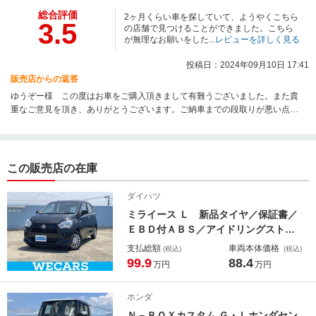
総合評価
2ヶ月くらい車を探していて、ようやくこちら
3.5
の店舗で見つけることができました。こちら
が無理なお願いをした...
レビューを詳しく見る
投稿日：2024年09月10日 17:41
販売店からの返答
ゆうぞー様 この度はお車をご購入頂きまして有難うございました。また貴
重なご意見を頂き、ありがとうございます。ご納車までの段取りが悪い点、
また説明不足な点があり、大変申し訳ございませんでした。今後この様なこ
とがないよう努力して参ります。またご質問等がございましたら、遠慮なく
ご連絡ください。誠意をもってお答えさせていただきたいと思います。今後
ともどうぞ宜しくお願い致します。
この販売店の在庫
ダイハツ
ミライース Ｌ 新品タイヤ／保証書／
ＥＢＤ付ＡＢＳ／アイドリングストッ
プ／禁煙車／衝突安全ボディ／パワー
支払総額
車両本体価格
(税込)
(税込)
ウインドウ／キーレスエントリー／パ
99.9
88.4
万円
万円
ワーステアリング／オートライト／盗
難防止システム／マニュアルエアコン
ホンダ
Ｎ－ＢＯＸカスタム Ｇ・Ｌホンダセン