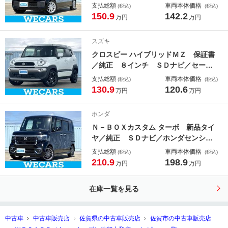
センシング／電動スライドドア／車線
支払総額
車両本体価格
(税込)
(税込)
逸脱防止支援システム／ヘッドラン
150.9
142.2
万円
万円
プ ＬＥＤ／Ｂｌｕｅｔｏｏｔｈ接続
／ＥＢＤ付ＡＢＳ／横滑り防止装置／
スズキ
アイドリングストップ
クロスビー ハイブリッドＭＺ 保証書
／純正 ８インチ ＳＤナビ／セーフ
ティサポート（スズキ）／シートヒー
支払総額
車両本体価格
(税込)
(税込)
ター 前席／全方位モニター／車線逸
130.9
120.6
万円
万円
脱防止支援システム／ドライブレコー
ダー 社外／ヘッドランプ ＬＥＤ／
ホンダ
ＵＳＢジャック
Ｎ－ＢＯＸカスタム ターボ 新品タイ
ヤ／純正 ＳＤナビ／ホンダセンシン
グ／両側電動スライドドア／シートヒ
支払総額
車両本体価格
(税込)
(税込)
ーター 前席／車線逸脱防止支援シス
210.9
198.9
万円
万円
テム／シート ハーフレザー／ドライ
ブレコーダー 前後／ヘッドランプ
在庫一覧を見る
ＬＥＤ
中古車
中古車販売店
佐賀県の中古車販売店
佐賀市の中古車販売店