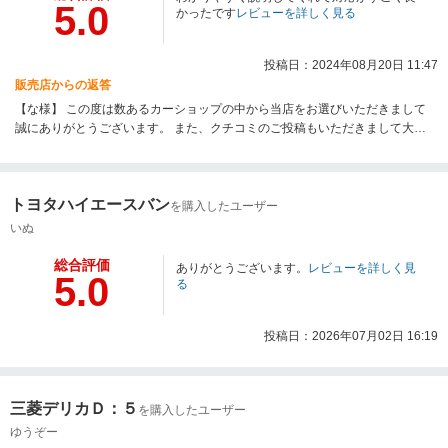
5.0
かったです
レビューを詳しく見る
投稿日：2024年08月20日 11:47
販売店からの返答
【な様】 この度は数あるカーショップの中から当店をお選びいただきまして
誠にありがとうございます。 また、クチコミのご投稿もいただきまして大変
嬉しく思っております。 今後も【な様】のカーライフがより良いものとなり
ますようにサポートをさせて頂きますのでどのようなことでもお気軽にお申
し付けください。 今後とも末永いお付き合いの程どうぞよろしくお願いいた
トヨタハイエースバン
します。
を購入したユーザー
いぬ
総合評価
ありがとうございます。
レビューを詳しく見
5.0
る
投稿日：2026年07月02日 16:19
三菱デリカＤ：５
を購入したユーザー
ゆうぞー