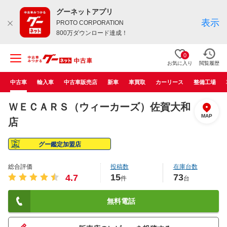
グーネットアプリ
表示
PROTO CORPORATION
800万ダウンロード達成！
0
お気に入り
閲覧履歴
中古車
輸入車
中古車販売店
新車
車買取
カーリース
整備工場
ＷＥＣＡＲＳ（ウィーカーズ）佐賀大和
MAP
店
グー鑑定加盟店
総合評価
投稿数
在庫台数
15
73
4.7
件
台
無料電話