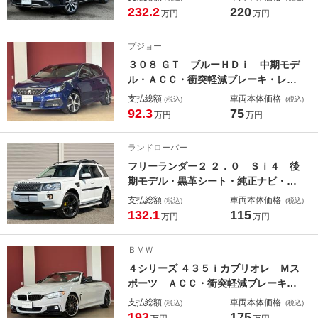
ＫＧ・エクスクルーシブＰＫＧ・黒革
232.2
220
万円
万円
シート・地デジ付純正ナビ・全方位カ
メラ・パナメリカーナグリル・キーレ
プジョー
スゴー・前後シートヒーター・ドラレ
３０８ ＧＴ ブルーＨＤｉ 中期モデ
コ・ＥＴＣ・ＬＥＤライト
ル・ＡＣＣ・衝突軽減ブレーキ・レー
ンアシスト・ブラインドスポット警
支払総額
車両本体価格
(税込)
(税込)
告・ハーフレザーシート・地デジ付き
92.3
75
万円
万円
純正ナビ・全方位カメラ・パーキング
センサー・スマートキー・ＥＴＣ・Ｌ
ランドローバー
ＥＤライト
フリーランダー２ ２．０ Ｓｉ４ 後
期モデル・黒革シート・純正ナビ・バ
ックカメラ・サイドカメラ・ＭＥＲＩ
支払総額
車両本体価格
(税込)
(税込)
ＤＩＡＮサウンド・シートヒーター・
132.1
115
万円
万円
ルーフレール・サイドステップ・プッ
シュスタート・社外１８インチアル
ＢＭＷ
ミ・ＥＴＣ・ＨＩＤライト
４シリーズ ４３５ｉカブリオレ Ｍス
ポーツ ＡＣＣ・衝突軽減ブレーキ・
レーンアシスト・ＣＲＩＭＳＯＮＲＳ
支払総額
車両本体価格
(税込)
(税込)
ＣＶＷＩＲＥスモーククリア２０イン
193
175