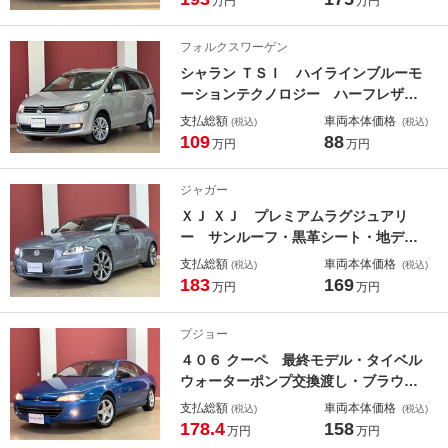
万円
万円
チアルミ・Ｆリップスポイラー・黒グ
リル・黒革シート・カープレイ対応後
フォルクスワーゲン
期ＭＩＮＩ用ＮＢＴＥＶＯナビ・ＥＴ
シャラン ＴＳＩ ハイラインブルーモ
Ｃ
ーションテクノロジー ハーフレザー
シート・地デジ付き純正ナビ・バック
支払総額
車両本体価格
(税込)
(税込)
カメラ・後席モニター・スマートキ
109
88
万円
万円
ー・両側電動スライドドア・３６０度
ドラレコ・天井張り替え・電動リアゲ
ジャガー
ート・ＥＴＣ・ＨＩＤライト
ＸＪ ＸＪ プレミアムラグジュアリ
ー サンルーフ・黒革シート・地デジ
付き純正ナビ・バックカメラ・スマー
支払総額
車両本体価格
(税込)
(税込)
トキー・ＭＥＲＩＤＩＡＮサウンドシ
183
169
万円
万円
ステム・電動トランク・パークングセ
ンサー・ＥＴＣ・ＨＩＤライト
プジョー
４０６ クーペ 最終モデル・タイベル
ウォーターポンプ交換渡し・ブラウン
レザーシート・純正オーディオ・ＥＴ
支払総額
車両本体価格
(税込)
(税込)
Ｃ・キーレス・シートヒーター
178.4
158
万円
万円