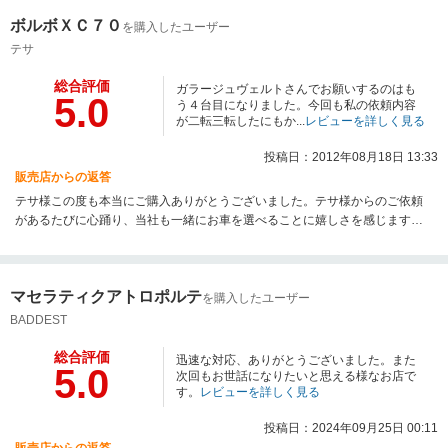
ボルボＸＣ７０
を購入したユーザー
テサ
総合評価
ガラージュヴェルトさんでお願いするのはも
5.0
う４台目になりました。今回も私の依頼内容
が二転三転したにもか...
レビューを詳しく見る
投稿日：2012年08月18日 13:33
販売店からの返答
テサ様この度も本当にご購入ありがとうございました。テサ様からのご依頼
があるたびに心踊り、当社も一緒にお車を選べることに嬉しさを感じます。
どんなワガママ（！？）にも対応いたしますので、又何なりとお申しつけ下
さい。本当にありがとうございました。
マセラティクアトロポルテ
を購入したユーザー
BADDEST
総合評価
迅速な対応、ありがとうございました。また
5.0
次回もお世話になりたいと思える様なお店で
す。
レビューを詳しく見る
投稿日：2024年09月25日 00:11