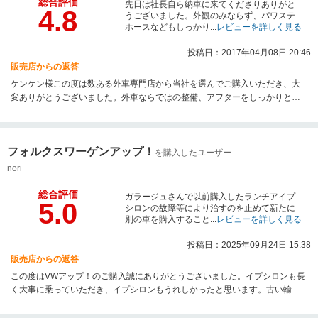
総合評価
先日は社長自ら納車に来てくださりありがと
4.8
うございました。外観のみならず、パワステ
ホースなどもしっかり...
レビューを詳しく見る
投稿日：2017年04月08日 20:46
販売店からの返答
ケンケン様この度は数ある外車専門店から当社を選んでご購入いただき、大
変ありがとうございました。外車ならではの整備、アフターをしっかりとや
らせて頂いてる上で、このようにケンケン様からのレビュー返答を頂き、大
変うれしく思います。納車までのご対応に、遠方ならではのもう少ししっか
りとしたご対応ができればと、これからも精進したいと思います。また、納
フォルクスワーゲンアップ！
車後のトラブルにつきましては大変申し訳なく、嫌なお気持ちになられたと
を購入したユーザー
思います。こちらのミスにより今もなおご迷惑をおかけしておりますが、し
nori
っかりと対応していきたいと思っておりますので、今後とも末永いお付き合
いの程どうぞよろしくお願いいたします。
総合評価
ガラージュさんで以前購入したランチアイプ
5.0
シロンの故障等により治すのを止めて新たに
別の車を購入すること...
レビューを詳しく見る
投稿日：2025年09月24日 15:38
販売店からの返答
この度はVWアップ！のご購入誠にありがとうございました。イプシロンも長
く大事に乗っていただき、イプシロンもうれしかったと思います。古い輸入
車の故障など近年なかなかできるところが少なくなってきている中、当社も
スタッフ一同、知恵を絞りながら末永く頑張っていく所存でございますの