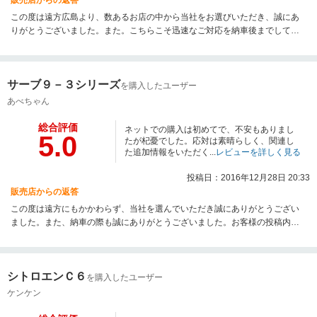
販売店からの返答
この度は遠方広島より、数あるお店の中から当社をお選びいただき、誠にあ
りがとうございました。また。こちらこそ迅速なご対応を納車後までして頂
き、納車までスムーズに進めることが出来ました。誠にありがとうございま
した。今後ともどうぞよろしくお願い致します。またお次のお車もぜひとも
ご相談にのらせて頂きたいと思います。
サーブ９－３シリーズ
を購入したユーザー
あべちゃん
総合評価
ネットでの購入は初めてで、不安もありまし
5.0
たが杞憂でした。応対は素晴らしく、関連し
た追加情報をいただく...
レビューを詳しく見る
投稿日：2016年12月28日 20:33
販売店からの返答
この度は遠方にもかかわらず、当社を選んでいただき誠にありがとうござい
ました。また、納車の際も誠にありがとうございました。お客様の投稿内容
にもありますように、ネットでのお車のご購入は、高額なだけあり非常に不
安を持たれるかと思いますが、当社では、その不安を安心に変われるよう
に、日々精進しているつもりでおります。まだまだ未熟な部分があるかとは
シトロエンＣ６
思いますが、このような投稿内容を頂き、素直にうれしく思います。ありが
を購入したユーザー
とうございます。アフターメンテナンスでも、盛岡市には提携工場もござい
ケンケン
ますので、お気軽にお問い合わせください。これからも末永いお付き合いの
程宜しくお願い致します。