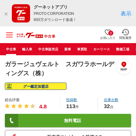
グーネットアプリ
表示
PROTO CORPORATION
800万ダウンロード達成！
0
お気に入り
閲覧履歴
中古車
輸入車
中古車販売店
新車
車買取
カーリース
整備工場
ガラージュヴェルト スガワラホールデ
MAP
ィングス（株）
グー鑑定加盟店
総合評価
投稿数
在庫台数
113
32
4.8
件
台
無料電話