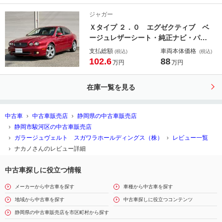
ジャガー
Ｘタイプ ２．０ エグゼクティブ ベ
ージュレザーシート・純正ナビ・パー
キングセンサー・キーレス・天井張り
支払総額
車両本体価格
(税込)
(税込)
替え・ＥＴＣ
102.6
88
万円
万円
在庫一覧を見る
中古車
中古車販売店
静岡県の中古車販売店
静岡市駿河区の中古車販売店
ガラージュヴェルト スガワラホールディングス（株）
レビュー一覧
ナカノさんのレビュー詳細
中古車探しに役立つ情報
メーカーから中古車を探す
車種から中古車を探す
地域から中古車を探す
中古車探しに役立つコンテンツ
静岡県の中古車販売店を市区町村から探す