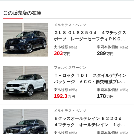
で、アップ！のメンテナンスも、どうぞよろしくお願いいたします。この度
は本当にありがとうございました！
この販売店の在庫
メルセデス・ベンツ
ＧＬＳ ＧＬＳ３５０ｄ ４マチックス
ポーツ レーダーセーフティＰＫＧ・
ＡＭＧスポーツＰＫＧ・パノラマミッ
支払総額
車両本体価格
(税込)
(税込)
クスカイルーフ・黒革シート・地デジ
303
289
万円
万円
付きナビ・全方位カメラ・電動リアゲ
ート・キーレスゴー・ＥＴＣ・ＬＥＤ
フォルクスワーゲン
ライト
Ｔ－ロック ＴＤＩ スタイルデザイン
パッケージ ＡＣＣ・衝突軽減ブレー
キ・レーンアシスト・ブラインドスポ
支払総額
車両本体価格
(税込)
(税込)
ット警告・カープレイ対応純正ナビ・
192.3
178
万円
万円
バックカメラ・アクティブインフォデ
ィスプレイ・スマートキー・ＥＴＣ・
メルセデス・ベンツ
ＬＥＤライト
Ｅクラスオールテレイン Ｅ２２０ｄ
４マチック オールテレイン １オー
ナー・中期型・レーダーセーフティＰ
支払総額
車両本体価格
(税込)
(税込)