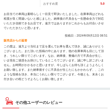
おすすめ度
5.0
お目当ての車両は素晴らしく一目見て即決いたしました。在庫車両はどれも
程度が良く間違いないと感じました。納車後の不具合も一生懸命全力で対応
いただき信頼できるお店です。遠方ではありますがこれからもお付合いさせ
ていただきたいと思います。
投稿日：2024年09月12日 08:51
販売店からの返答
この度は、遠方より当社まで足を運んでお車を選んで頂き、誠にありがとう
ございました。また頂いた投稿の中にあります、他の在庫車両も目にして頂
き、うれしい限りでございます。なお、納車後、整備の方で不具合が生じ、
いま現在ご迷惑をお掛けしているところでございます。誠に申し訳ございま
せん。お時間がかかるかと思いますが、今しばらくお待ち頂くようよろしく
お願い致します。また納車後すぐに不具合が生じたにもかかわらず、、この
ような投稿を頂き、本当にうれしい限りでございます。今後とも、末永くお
付き合いの程どうぞよろしくお願い致します。
その他ユーザーのレビュー