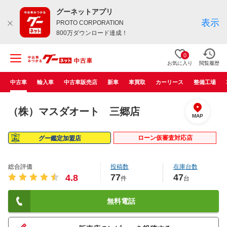
グーネットアプリ
表示
PROTO CORPORATION
800万ダウンロード達成！
0
お気に入り
閲覧履歴
中古車
輸入車
中古車販売店
新車
車買取
カーリース
整備工場
（株）マスダオート 三郷店
MAP
ローン仮審査対応店
グー鑑定加盟店
総合評価
投稿数
在庫台数
77
47
4.8
件
台
無料電話