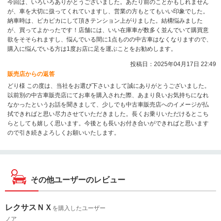
今回は、いろいろありがとうございました。あたり前のことかもしれません
が、車を大切に扱ってくれていますし、営業の方もとてもいい印象でした。
納車時は、ピカピカにして頂きテンション上がりました。結構悩みました
が、買ってよかったです！店舗には、いい在庫車が数多く並んでいて購買意
欲をそそられますし、悩んでいる間に1点ものの中古車はなくなりますので、
購入に悩んでいる方は1度お店に足を運ぶことをお勧めします。
投稿日：2025年04月17日 22:49
販売店からの返答
どり様 この度は、当社をお選び下さいまして誠にありがとうございました。
以前別の中古車販売店にてお車を購入された際、あまり良いお気持ちになれ
なかったというお話を聞きまして、少しでも中古車販売店へのイメージが払
拭できればと思い尽力させていただきました。長くお乗りいただけるとこち
らとしても嬉しく思います。今後とも長いお付き合いができればと思います
ので引き続きよろしくお願いいたします。
その他ユーザーのレビュー
レクサスＮＸ
を購入したユーザー
ノア