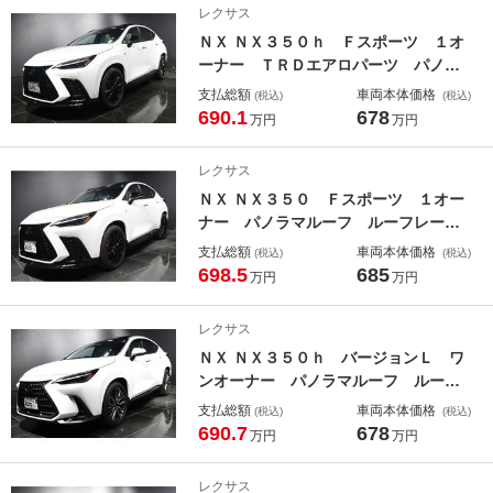
レクサス
レコーダー ＴＶキット
ＮＸ ＮＸ３５０ｈ Ｆスポーツ １オ
ーナー ＴＲＤエアロパーツ パノラ
マルーフ ルーフレール デジタルイ
支払総額
車両本体価格
(税込)
(税込)
ンナーミラー オレンジキャリパー
690.1
678
万円
万円
メーカー前後ドライブレコーダー 前
席ベンチレーション機能付シートヒー
レクサス
ター ステアリングヒーター
ＮＸ ＮＸ３５０ Ｆスポーツ １オー
ナー パノラマルーフ ルーフレー
ル ＴＲＤエアロパーツ デジタルイ
支払総額
車両本体価格
(税込)
(税込)
ンナーミラー オレンジキャリパー
698.5
685
万円
万円
メーカードライブレコーダー 三眼Ｌ
ＥＤヘッドライト パワーバックド
レクサス
ア ヘッドアップディスプレイ
ＮＸ ＮＸ３５０ｈ バージョンＬ ワ
ンオーナー パノラマルーフ ルーフ
レール デジタルインナーミラー 前
支払総額
車両本体価格
(税込)
(税込)
後ドライブレコーダー ＡＣ１００Ｖ
690.7
678
万円
万円
１５００Ｗ 後席電動シート 後席シ
ートヒーター 前席ベンチレーション
レクサス