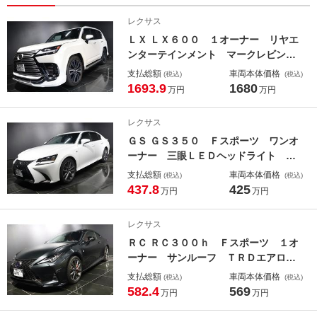
レクサス
ＬＸ ＬＸ６００ １オーナー リヤエ
ンターテインメント マークレビンソ
ン ２２インチＡＷ モデリスタエア
支払総額
車両本体価格
(税込)
(税込)
ロパーツ サイドステップメタルプレ
1693.9
1680
万円
万円
ート サンルーフ クールボックス
デジタルインナーミラー 前後ドライ
レクサス
ブレコーダー
ＧＳ ＧＳ３５０ Ｆスポーツ ワンオ
ーナー 三眼ＬＥＤヘッドライト ア
ダプティブハイビームシステム ブラ
支払総額
車両本体価格
(税込)
(税込)
インドスポットモニター 前席ベンチ
437.8
425
万円
万円
レーション機能付きシートヒーター
純正ドライブレコーダー 応急用スペ
レクサス
アタイヤ パドルシフト
ＲＣ ＲＣ３００ｈ Ｆスポーツ １オ
ーナー サンルーフ ＴＲＤエアロパ
ーツ マフラー マークレビンソン
支払総額
車両本体価格
(税込)
(税込)
三眼ＬＥＤヘッドライト オレンジキ
582.4
569
万円
万円
ャリパー 寒冷地仕様 本アルミ名栗
調パネル フロント周辺環境ドライブ