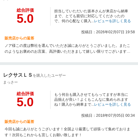
総合評価
担当していただいた坂本さんが来店から納車
5.0
まで、とても親切に対応してくださったの
で、何の心配なく購入...
レビューを詳しく見る
投稿日：2026年02月07日 19:58
販売店からの返答
ノア様この度は弊社を選んでいただき誠にありがとうございました。またこ
のようなお褒めのお言葉、高評価いただきまして嬉しい限りでございます。
年末年始もありご納車までお時間いただいてしまいましたが息子様にも喜ん
でいただき私もノア様の担当ができまして良かったです。是非今後とも末永
いお付き合いのほどよろしくお願い申し上げます。
レクサスＬＳ
を購入したユーザー
まっさー
総合評価
もう何台も購入させてもらってますが本当に
5.0
品揃えが良い！よくもこんなに集められます
ね！購入から納車まで...
レビューを詳しく見る
投稿日：2018年07月05日 00:34
販売店からの返答
今回も誠にありがとうございます！全国より厳選して頑張って集めておりま
す！次回もこれからも宜しくお願い致します！