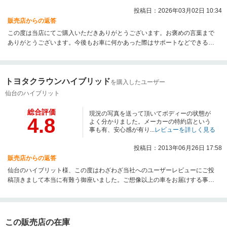
投稿日：2026年03月02日 10:34
販売店からの返答
この度は当店にてご購入いただきありがとうございます。お褒めの言葉まで
ありがとうございます。今後もお車に何かあった際はサポートなどできる体
制を整えておりますのでお気軽にご相談ください。今後ともよろしくお願い
いたします。
トヨタクラウンハイブリッド
を購入したユーザー
仙台のハイブリット
総合評価
現況の写真を送って頂いてボディーの状態が
4.8
よく分かりました。メーカーの特約店という
事も有、安心感が有り...
レビューを詳しく見る
投稿日：2013年06月26日 17:58
販売店からの返答
仙台のハイブリット様、この度はわざわざ当社へのユーザーレビューにご投
稿頂きまして本当に有難う御座いました。ご想像以上の車をお届けする事が
出来、私達としても従事者としての冥利につきます！末永いカーライフをお
送り下さいませ！
この販売店の在庫