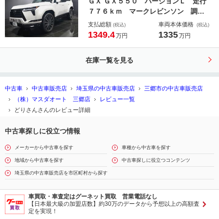
ＧＸ ＧＸ５５０ バージョンＬ 走行
７７６ｋｍ マークレビンソン 調光
パノラマルーフ デジタルインナーミ
支払総額
車両本体価格
(税込)
(税込)
ラー メーカー前後ドライブレコーダ
1349.4
1335
万円
万円
ー Ｚ－ＧＵＡＲＤセキュリティー
寒冷地仕様 オート電動格納式ステッ
在庫一覧を見る
プ パワーバックドア
中古車
中古車販売店
埼玉県の中古車販売店
三郷市の中古車販売店
（株）マスダオート 三郷店
レビュー一覧
どりさんさんのレビュー詳細
中古車探しに役立つ情報
メーカーから中古車を探す
車種から中古車を探す
地域から中古車を探す
中古車探しに役立つコンテンツ
埼玉県の中古車販売店を市区町村から探す
車買取・車査定はグーネット買取 営業電話なし
【日本最大級の加盟店数】約30万のデータから予想以上の高額査
定を実現！