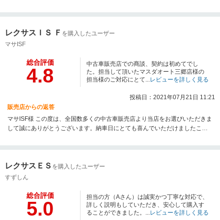
レクサスＩＳ Ｆ
を購入したユーザー
マサISF
総合評価
中古車販売店での商談、契約は初めてでし
4.8
た。担当して頂いたマスダオート三郷店様の
担当様のご対応にとて...
レビューを詳しく見る
投稿日：2021年07月21日 11:21
販売店からの返答
マサISF様 この度は、全国数多くの中古車販売店より当店をお選びいただきま
して誠にありがとうございます。納車日にとても喜んでいただけましたこ
と、今でも記憶しております。ご相談事などございましたら是非、お気軽に
ご連絡下さいませ。すぐ近くではございませんが、今後ともどうぞよろしく
お願い申し上げます。本当にありがとうございました。
レクサスＥＳ
を購入したユーザー
すずしん
総合評価
担当の方（Aさん）は誠実かつ丁寧な対応で、
5.0
詳しく説明もしていただき、安心して購入す
ることができました。...
レビューを詳しく見る