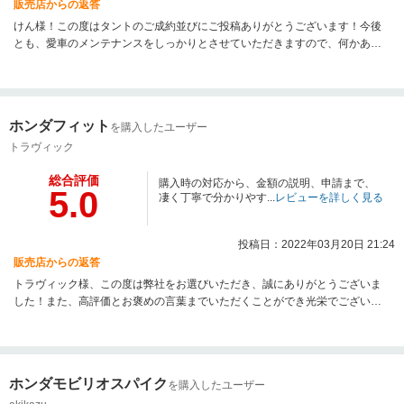
販売店からの返答
けん様！この度はタントのご成約並びにご投稿ありがとうございます！今後
とも、愛車のメンテナンスをしっかりとさせていただきますので、何かあり
ましたらいつでもご相談ください。よろしくお願いいたします！ありがとう
ございました！
ホンダフィット
を購入したユーザー
トラヴィック
総合評価
購入時の対応から、金額の説明、申請まで、
5.0
凄く丁寧で分かりやす...
レビューを詳しく見る
投稿日：2022年03月20日 21:24
販売店からの返答
トラヴィック様、この度は弊社をお選びいただき、誠にありがとうございま
した！また、高評価とお褒めの言葉までいただくことができ光栄でございま
す！今後はアフターでもご満足いただけるようしっかり努めてまいります！
今後ともどうぞよろしくお願い致します！！
ホンダモビリオスパイク
を購入したユーザー