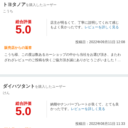
ありがとうございました！！
トヨタノア
を購入したユーザー
こうち
総合評価
店主が明るくて、丁寧に説明してくれて感じ
5.0
もよく良かったです。
レビューを詳しく見る
投稿日：2022年09月11日 12:08
販売店からの返答
こうち様、この度は数あるカーショップの中から当社をお選び頂き、またわ
ざわざレビューのご投稿を快くご協力頂き誠にありがとうございました！今
後も、こうち様のカーライフをより良いものにして頂くため、最大限のサポ
ートをさせて頂きます！お車の事でしたらどんな事でも、お気軽にお申し付
けください！またのご利用を当社スタッフ一同心よりお待ちしております！
ダイハツタント
を購入したユーザー
けん
総合評価
納期やナンバープレートが良くて、とても良
5.0
かったです。
レビューを詳しく見る
投稿日：2022年08月11日 11:33