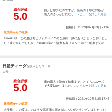
akikazu
総合評価
自分は県外なのですが、店長の丁寧な対応が
5.0
購入のきっかけになり...
レビューを詳しく見る
投稿日：2022年02月03日 21:09
販売店からの返答
akikazu様、この度はモビリオスパイクのご成約、誠にありがとうございまし
た！遠方からでしたが、akikazu様のご協力も有りスムーズにご納車までの手
続きが進められました！ありがとうございました！納車後のお褒めの電話を
頂戴した旨を従業員や納車に携わったスタッフに伝えたところ、全員感激し
ておりましたよ！本当にありがとうございました！また何かございましたら
お気軽にご連絡頂ければと思います！今後ともよろしくお願い致します！！
日産ティーダ
を購入したユーザー
大安
総合評価
車の購入を決めて納車まで、とてもスムーズ
5.0
で大変助かりました。...
レビューを詳しく見る
投稿日：2021年10月21日 17:43
販売店からの返答
大安様、この度はこのような高評価を頂き誠にありがとうございました！お