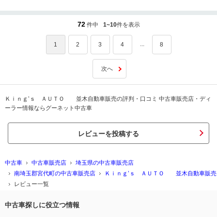
らもお客様からの声を励みに、より一層ご満足頂けるよう努力させて頂きま
す！後期でキレイなオデッセイです、今後も末永くお乗り頂けたら嬉しいで
す！ 初めての大きいクルマで分からないことやご不安なことなど、何か気に
72
件中
1~10
件を表示
なる点がございましたらお気軽にご相談下さいませ！今後とも点検などよろ
しくお願い致します！
...
1
2
3
4
8
次へ
Ｋｉｎｇ’ｓ ＡＵＴＯ 並木自動車販売の評判・口コミ 中古車販売店・ディ
ーラー情報ならグーネット中古車
レビューを投稿する
中古車
中古車販売店
埼玉県の中古車販売店
南埼玉郡宮代町の中古車販売店
Ｋｉｎｇ’ｓ ＡＵＴＯ 並木自動車販売
レビュー一覧
中古車探しに役立つ情報