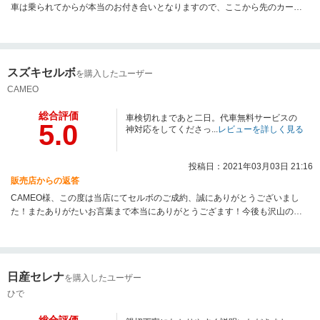
車は乗られてからが本当のお付き合いとなりますので、ここから先のカーラ
イフも誠実丁寧な対応を心掛けて参ります！ご近所でお近くですので、今後
とも車検やメンテナンスなどでサポートさせて頂ければと思います！末永く
よろしくお願い致します！この度は誠にありがとうございました！！
スズキセルボ
を購入したユーザー
CAMEO
総合評価
車検切れまであと二日。代車無料サービスの
5.0
神対応をしてくださっ...
レビューを詳しく見る
投稿日：2021年03月03日 21:16
販売店からの返答
CAMEO様、この度は当店にてセルボのご成約、誠にありがとうございまし
た！またありがたいお言葉まで本当にありがとうござます！今後も沢山のお
客様にご支持頂けるお店を目指して頑張って参ります！また困ったことなど
ありましたらいつでもご連絡下さい！今後とも宜しくお願いいたします!
日産セレナ
を購入したユーザー
ひで