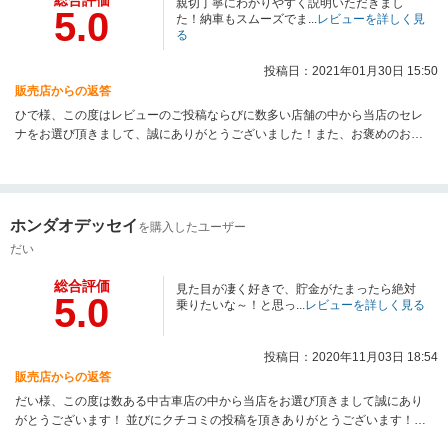
総合評価
親切丁寧にわかりやすく説明いただきまし
5.0
た！納車もスムーズでま...
レビューを詳しく見
る
投稿日：2021年01月30日 15:50
販売店からの返答
ひで様、この度はレビューのご投稿ならびに数多い店舗の中から当店のセレ
ナをお選び頂きまして、誠にありがとうございました！また、お褒めのお言
葉を頂き恐れ入ります。当店からお近くということもございますので、車検
やオプション装備等、何かございましたら何でもお気軽にご相談下さい！ひ
で様の良いカーライフが送れるようスタッフ一同願っております！今後とも
よろしくお願い申し上げます！
ホンダオデッセイ
を購入したユーザー
だい
総合評価
見た目が凄く好きで、貯金がたまったら絶対
5.0
乗りたいな～！と思っ...
レビューを詳しく見る
投稿日：2020年11月03日 18:54
販売店からの返答
だい様、この度は数ある中古車店の中から当店をお選び頂きまして誠にあり
がとうございます！ 並びにクチコミの投稿を頂きありがとうございます！大
切なお車選びをお手伝いさせて頂けたことを私共も嬉しく思います！ これか