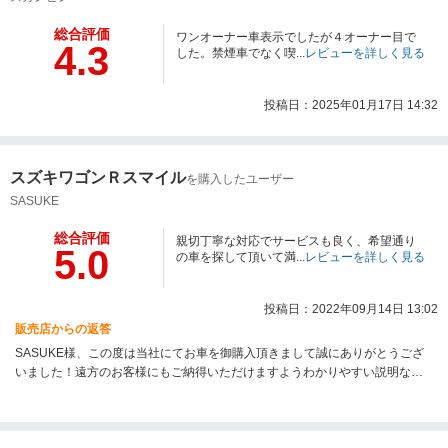
総合評価
ワンオーナー車表示でしたが４オーナー目で
4.3
した。禁煙車でなく喫...
レビューを詳しく見る
投稿日：2025年01月17日 14:32
スズキワゴンＲスマイル
を購入したユーザー
SASUKE
総合評価
親切丁寧な対応でサービスも良く、希望通り
5.0
の車を探して頂いて満...
レビューを詳しく見る
投稿日：2022年09月14日 13:02
販売店からの返答
SASUKE様、この度は当社にてお車を御購入頂きまして誠にありがとうござ
いました！遠方のお客様にもご納得いただけますようわかりやすい説明など
も心がけております！これからもスタッフ一同、いただいた評価に恥じぬよ
う精いっぱい努力いたします！遠方ではございますがまた機会があれば是非
ともよろしくお願い致します！今後ともどうぞよろしくお願いします！大変