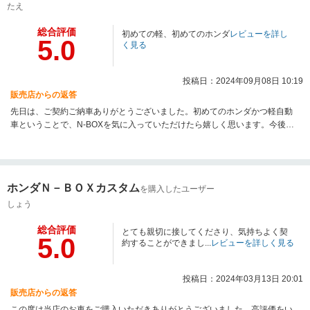
たえ
総合評価
初めての軽、初めてのホンダ
レビューを詳し
5.0
く見る
投稿日：2024年09月08日 10:19
販売店からの返答
先日は、ご契約ご納車ありがとうございました。初めてのホンダかつ軽自動
車ということで、N-BOXを気に入っていただけたら嬉しく思います。今後も
メンテナンス等、サポートさせていただけたらと思っておりますので、引き
続きよろしくお願いいたします。なにか不明な点等ございましたら、お気軽
にご相談ください。
ホンダＮ－ＢＯＸカスタム
を購入したユーザー
しょう
総合評価
とても親切に接してくださり、気持ちよく契
5.0
約することができまし...
レビューを詳しく見る
投稿日：2024年03月13日 20:01
販売店からの返答
この度は当店のお車をご購入いただきありがとうございました。高評価をい