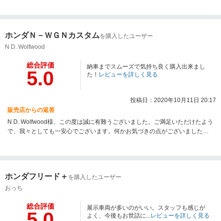
す。
ホンダＮ－ＷＧＮカスタム
を購入したユーザー
N D. Wolfwood
総合評価
納車までスムーズで気持ち良く購入出来まし
5.0
た！
レビューを詳しく見る
投稿日：2020年10月11日 20:17
販売店からの返答
N D. Wolfwood様、この度は誠に有難うございました。ご満足いただけたよう
で、我々としても一安心でございます。何かお気づきの点がございました
ら、お気軽にご連絡下さい。今後とも宜しくお願いいたします。
ホンダフリード＋
を購入したユーザー
おっち
総合評価
展示車両が多いのがいい。スタッフも感じが
5.0
よく、今後もお世話に...
レビューを詳しく見る