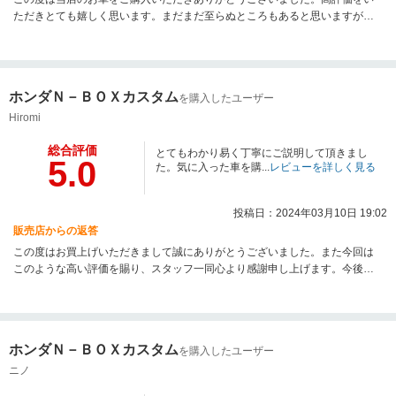
ただきとても嬉しく思います。まだまだ至らぬところもあると思いますが、
少しでもお力になれたらと思っております。今後ともお気軽に当店までご相
談ください。よろしくお願いいたします。
ホンダＮ－ＢＯＸカスタム
を購入したユーザー
Hiromi
総合評価
とてもわかり易く丁寧にご説明して頂きまし
5.0
た。気に入った車を購...
レビューを詳しく見る
投稿日：2024年03月10日 19:02
販売店からの返答
この度はお買上げいただきまして誠にありがとうございました。また今回は
このような高い評価を賜り、スタッフ一同心より感謝申し上げます。今後と
もカーライフサポートをさせていただければと存じますので、ご縁を頂いた
お車を末永くご愛用頂けましたら幸いです。
ホンダＮ－ＢＯＸカスタム
を購入したユーザー
ニノ