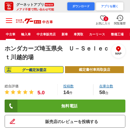
グーネットアプリ
RENEW
ダウンロード
アプリを開く
メアド不要で問い合わせ可能
0
お気に入り
閲覧履歴
中古車
輸入車
中古車販売店
新車
車買取
カーリース
整備工場
ホンダカーズ埼玉県央 Ｕ－Ｓｅｌｅｃ
MAP
ｔ川越的場
鑑定書付車両取扱店
グー鑑定加盟店
総合評価
投稿数
在庫台数
14
58
5.0
件
台
無料電話
販売店のレビューを投稿する