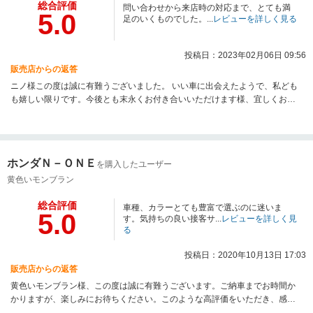
総合評価
問い合わせから来店時の対応まで、とても満
5.0
足のいくものでした。...
レビューを詳しく見る
投稿日：2023年02月06日 09:56
販売店からの返答
ニノ様この度は誠に有難うございました。 いい車に出会えたようで、私ども
も嬉しい限りです。今後とも末永くお付き合いいただけます様、宜しくお願
いいたします。
ホンダＮ－ＯＮＥ
を購入したユーザー
黄色いモンブラン
総合評価
車種、カラーとても豊富で選ぶのに迷いま
5.0
す。気持ちの良い接客サ...
レビューを詳しく見
る
投稿日：2020年10月13日 17:03
販売店からの返答
黄色いモンブラン様、この度は誠に有難うございます。ご納車までお時間か
かりますが、楽しみにお待ちください。このような高評価をいただき、感激
しております。引き続き、末永くお付き合いのほど宜しくお願いいたしま