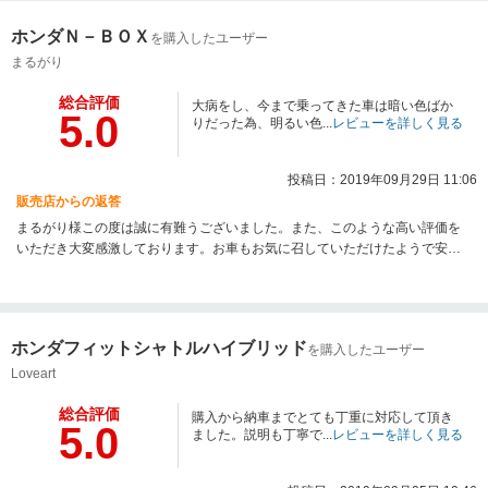
ホンダＮ－ＢＯＸ
を購入したユーザー
まるがり
総合評価
大病をし、今まで乗ってきた車は暗い色ばか
5.0
りだった為、明るい色...
レビューを詳しく見る
投稿日：2019年09月29日 11:06
販売店からの返答
まるがり様この度は誠に有難うございました。また、このような高い評価を
いただき大変感激しております。お車もお気に召していただけたようで安心
しました、写真イイ感じですね♪遠方ではございますが、機会があればぜひお
立寄りいただけると幸いです。今後ともできる限りお手伝いさせていただく
つもりですので、引き続き宜しくお願いいたします。どうもありがとうござ
いました。
ホンダフィットシャトルハイブリッド
を購入したユーザー
Loveart
総合評価
購入から納車までとても丁重に対応して頂き
5.0
ました。説明も丁寧で...
レビューを詳しく見る