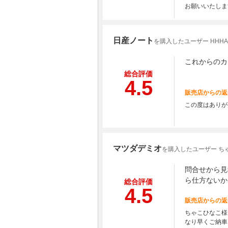
お願いいたしま
日産ノート
を購入したユーザー HHHA
これからのカ
総合評価
4.5
販売店からの返
この度はありが
マツダデミオ
を購入したユーザー ち
問合せから見
ら仕方ないか
総合評価
4.5
販売店からの返
ちゃこひなこ様
なり早くご納車