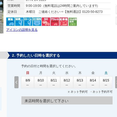
営業時間
9:00-19:00（無料電話は24時間ご案内しています!!）
定休日
木曜日 ご連絡ください⇒【無料通話】0120-50-8273
アイコンの説明を見る
2. 予約したい日時を選択する
予約の日付と時間を選択してください。
日
月
火
水
木
金
土
8/9
8/10
8/11
8/12
8/13
8/14
8/15
○ ネット予約可 - ネット予約不可
来店時間を選択して下さい