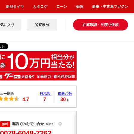
新品タイヤ
カタログ
ローン
保険
新車・中古車マガジン
気に入り
閲覧履歴
在庫確認・見積り依頼
ュー総合
投稿数
掲載台数
4.7
7
30
台
電話でのお問い合せ
携帯可
？
0078-6048-7262