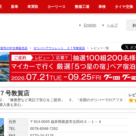
店
新車
車買取
カーリース
整備工場
車検
タイヤ交換
English
ヘルプ
お
敦賀市の中古車販売店
ガリバーアウトレット ２７号敦賀店
レビュー一覧
７号敦賀店
レビ
２、「修復歴など表記で安心をご提供」 ３、「全国のガリバーでのアフタ
ご購入後も安心」
住所
〒914-0045 福井県敦賀市古田刈３－１－４
TEL
0078-6048-7262
FAX
0770-24-3125