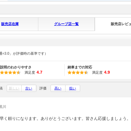
販売店在庫
グループ店一覧
販売店レビ
通=3.0」が評価時の基準です）
説明のわかりやすさ
納車までの対応
4.7
4.9
満足度
満足度
稿
新しい
古い
評価
高い
低い
黒川
早く頼りになります。ありがとうございます。皆さん応援しましょう。