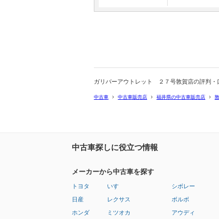
ガリバーアウトレット ２７号敦賀店の評判・
中古車
中古車販売店
福井県の中古車販売店
中古車探しに役立つ情報
メーカーから中古車を探す
トヨタ
いすゞ
シボレー
日産
レクサス
ボルボ
ホンダ
ミツオカ
アウディ