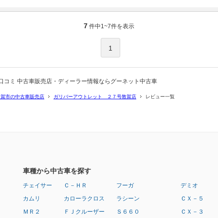
7
件中
1~7
件を表示
1
口コミ 中古車販売店・ディーラー情報ならグーネット中古車
敦賀市の中古車販売店
ガリバーアウトレット ２７号敦賀店
レビュー一覧
車種から中古車を探す
チェイサー
Ｃ－ＨＲ
フーガ
デミオ
カムリ
カローラクロス
ラシーン
ＣＸ－５
ＭＲ２
ＦＪクルーザー
Ｓ６６０
ＣＸ－３