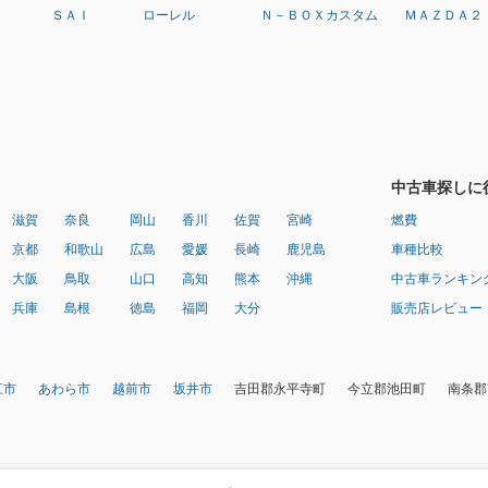
ＳＡＩ
ローレル
Ｎ－ＢＯＸカスタム
ＭＡＺＤＡ２
中古車探しに
滋賀
奈良
岡山
香川
佐賀
宮崎
燃費
京都
和歌山
広島
愛媛
長崎
鹿児島
車種比較
大阪
鳥取
山口
高知
熊本
沖縄
中古車ランキン
兵庫
島根
徳島
福岡
大分
販売店レビュー
江市
あわら市
越前市
坂井市
吉田郡永平寺町
今立郡池田町
南条郡