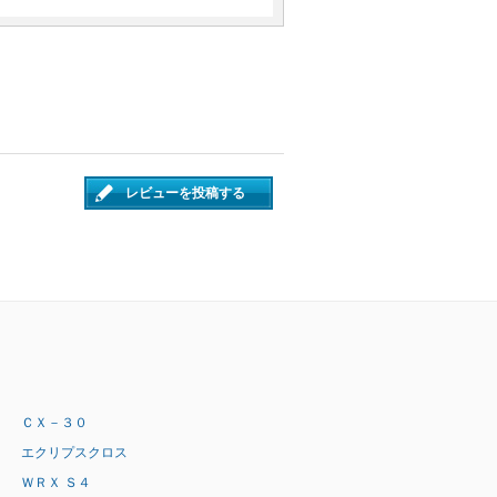
レビューを投稿する
ＣＸ－３０
エクリプスクロス
ＷＲＸ Ｓ４