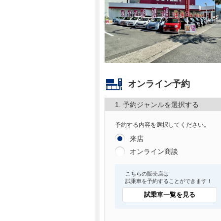
マガジン
車カタログ
自動車ローン
オンライン予約
保険
1. 予約ジャンルを選択する
レビュー
予約する内容を選択してください。
来店
価格相場
オンライン商談
教習所
こちらの販売店は
試乗車を予約することができます！
用語集
試乗車一覧を見る