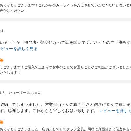
ありがとうございます！これからのカーライフを支えさせていただきたいと思いま
声がけください！
.t
いましたが、担当者が親身になって話を聞いてくださったので、決断す
レビューを詳しく見る
答
うございます！ご購入で止まらずお車のことでお困りごとやご相談がございました
いたします！
購入したユーザー 黒ちゃん
契約してしまいました。営業担当さんの真面目さと信念に喜んで買いま
す。感謝します。これからも宜しくお願い致します。
レビューを詳し
答
ありがとうございました。店舗としてもスタッフ全員が同様に真面目さと信念をも