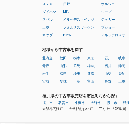
スズキ
日野
ポルシェ
ダイハツ
MINI
ジープ
スバル
メルセデス・ベンツ
ジャガー
三菱
フォルクスワーゲン
プジョー
マツダ
BMW
アルファロメオ
地域から中古車を探す
北海道
秋田
栃木
東京
石川
岐阜
青森
山形
群馬
神奈川
福井
静岡
岩手
福島
埼玉
新潟
山梨
愛知
宮城
茨城
千葉
富山
長野
三重
福井県の中古車販売店を市区町村から探す
福井市
敦賀市
小浜市
大野市
勝山市
鯖
大飯郡高浜町
大飯郡おおい町
三方上中郡若狭町