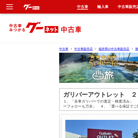
中古車
輸入車
中古車販売
新車
中古車
中古車
中古車販売店
福井県の中古車販売店
輸入車
クルマ買取
カーリース
ガリバーアウトレット ２
１、「全車ガリバーでの査定・検査済み」 
タイヤ交換
ーフォローも万全」 ４、「選べる保証で
整備工場
車検