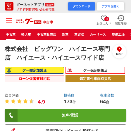
グーネットアプリ
RENEW
ダウンロード
アプリを開く
メアド不要で問い合わせ可能
0
お気に入り
閲覧履歴
中古車
輸入車
中古車販売店
新車
車買取
カーリース
整備工場
株式会社 ビッグワン ハイエース専門
MAP
店 ハイエース・ハイエースワイド店
グー鑑定加盟店
グー保証取扱店
ローン仮審査対応店
鑑定書付車両取扱店
総合評価
投稿数
在庫台数
173
64
4.9
件
台
無料電話