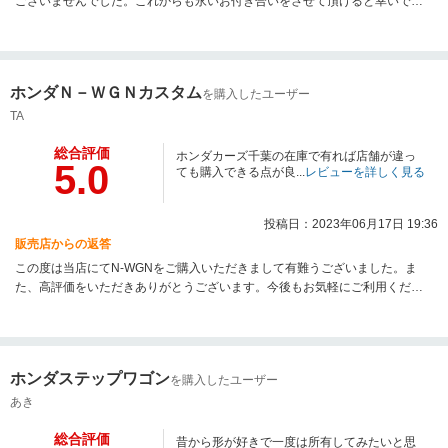
ございませんでした。これからも永いお付き合いをさせて頂けると幸いで
す。何卒宜しくお願い申し上げます。
ホンダＮ－ＷＧＮカスタム
を購入したユーザー
TA
総合評価
ホンダカーズ千葉の在庫で有れば店舗が違っ
5.0
ても購入できる点が良...
レビューを詳しく見る
投稿日：2023年06月17日 19:36
販売店からの返答
この度は当店にてN-WGNをご購入いただきまして有難うございました。ま
た、高評価をいただきありがとうございます。今後もお気軽にご利用くださ
い。
ホンダステップワゴン
を購入したユーザー
あき
総合評価
昔から形が好きで一度は所有してみたいと思