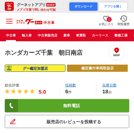
グーネットアプリ
RENEW
ダウンロード
アプリを開く
メアド不要で問い合わせ可能
0
お気に入り
閲覧履歴
中古車
輸入車
中古車販売店
新車
車買取
カーリース
整備工場
ホンダカーズ千葉 朝日南店
MAP
鑑定書付車両取扱店
グー鑑定加盟店
総合評価
投稿数
在庫台数
6
18
5.0
件
台
無料電話
販売店のレビューを投稿する