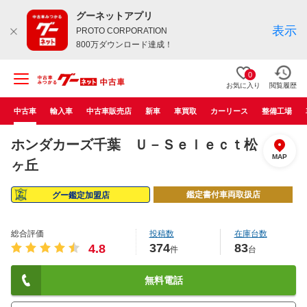
グーネットアプリ
表示
PROTO CORPORATION
800万ダウンロード達成！
0
お気に入り
閲覧履歴
中古車
輸入車
中古車販売店
新車
車買取
カーリース
整備工場
ホンダカーズ千葉 Ｕ－Ｓｅｌｅｃｔ松
MAP
ヶ丘
鑑定書付車両取扱店
グー鑑定加盟店
総合評価
投稿数
在庫台数
374
83
4.8
件
台
無料電話