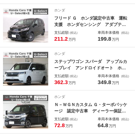
ーズコントロール 衝突被害軽減Ｂ
ミュージックサーバー ＬＥＤヘッド
ホンダ
ライト 純正アルミ．
フリード Ｇ ホンダ認定中古車 運転
支援 ホンダセンシング アダプティ
ブクルーズコントロール 両側電動ス
支払総額
車両本体価格
(税込)
(税込)
ライドドア ７人乗り シートヒータ
211.2
199.8
万円
万円
ー バックカメラ Ｂｌｕｅｔｏｏｔ
ｈ対応ナビ ＬＥＤヘッドライト Ｅ
ホンダ
ＴＣ．
ステップワゴン スパーダ アップルカ
ープレイ アンドロイドオート ホン
ダ認定中古車 ブラインドスポットイ
支払総額
車両本体価格
(税込)
(税込)
ンフォメーション 電動リアゲート
362.3
349.8
万円
万円
Ｗエアコン 両側電動スライド ター
ボ車 コネクト パーキングセンサ
ホンダ
ー オットマン ＥＴＣ
Ｎ－ＷＧＮカスタム Ｇ・ターボパッケ
ージ 認定中古車 ディーラー保証
Ｂｌｕｅｔｏｏｔｈ対応ナビ ＵＳＢ
支払総額
車両本体価格
(税込)
(税込)
入力端子 バックカメラ クルーズコ
72.8
64.8
万円
万円
ントロール ターボ車 フルセグ Ｃ