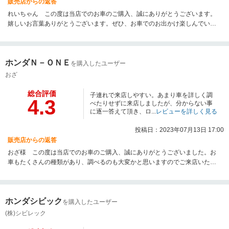
販売店からの返答
れいちゃん この度は当店でのお車のご購入、誠にありがとうございます。
嬉しいお言葉ありがとうございます。ぜひ、お車でのお出かけ楽しんでいた
だけたら私共も嬉しい限りです。素敵なカーライフをお過ごしいただけるよ
う、今後のアフターサービスもお任せくださいませ。今後ともどうぞよろし
くお願いいたします。
ホンダＮ－ＯＮＥ
を購入したユーザー
おざ
総合評価
子連れで来店しやすい。あまり車を詳しく調
4.3
べたりせずに来店しましたが、分からない事
に逐一答えて頂き、ロ...
レビューを詳しく見る
投稿日：2023年07月13日 17:00
販売店からの返答
おざ様 この度は当店でのお車のご購入、誠にありがとうございました。お
車もたくさんの種類があり、調べるのも大変かと思いますのでご来店いただ
けて良かったです♪気に入って頂けるお車をご案内でき、スタッフ一同もうれ
しく思います。今後も何か気になった事などありましたら、お気軽にお問い
合わせください。どうぞよろしくお願いいたします。
ホンダシビック
を購入したユーザー
(株)シビレック