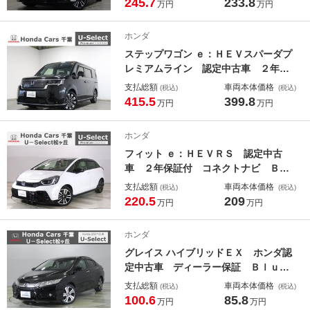
245.7
233.8
万円
万円
クルコン エアコン 半革シート Ｂ
ｌｕｅｔｏｏｔｈ 衝突安全ボディ
ホンダ
オートマチックハイビーム
ステップワゴン ｅ：ＨＥＶスパーダプ
レミアムライン 認定中古車 ２年保
証付 ワンオーナー ナビ Ｂカメ
支払総額
車両本体価格
(税込)
(税込)
ラ ＥＴＣ 運転支援 全周囲カメ
415.5
399.8
万円
万円
ラ 前後障害物センサー ＢＴ接続
Ｓヒータ カーテンエアバック １オ
ホンダ
ーナー ＵＳＢ Ｗエアコン サイド
フィット ｅ：ＨＥＶＲＳ 認定中古
カメラ ＥＳＣ．
車 ２年保証付 コネクトナビ Ｂｌ
ｕｅｔｏｏｔｈ バックカメラ アダ
支払総額
車両本体価格
(税込)
(税込)
プティブクルーズコントロール パー
220.5
209
万円
万円
キングセンサー ＵＳＢポート ＥＴ
Ｃ ミュージックサーバー ＬＥＤヘ
ホンダ
ッドライト 運転支援．
グレイス ハイブリッドＥＸ ホンダ認
定中古車 ディーラー保証 Ｂｌｕｅ
ｔｏｏｔｈ対応ナビ バックカメラ
支払総額
車両本体価格
(税込)
(税込)
フルセグＴＶ シートヒーター クル
100.6
85.8
万円
万円