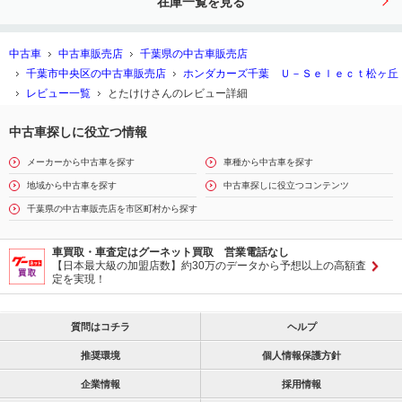
在庫一覧を見る
ル 電動格納ドアミラー シートヒー
タ
中古車
中古車販売店
千葉県の中古車販売店
千葉市中央区の中古車販売店
ホンダカーズ千葉 Ｕ－Ｓｅｌｅｃｔ松ヶ丘
レビュー一覧
とたけけさんのレビュー詳細
中古車探しに役立つ情報
メーカーから中古車を探す
車種から中古車を探す
地域から中古車を探す
中古車探しに役立つコンテンツ
千葉県の中古車販売店を市区町村から探す
車買取・車査定はグーネット買取 営業電話なし
【日本最大級の加盟店数】約30万のデータから予想以上の高額査
定を実現！
質問はコチラ
ヘルプ
推奨環境
個人情報保護方針
企業情報
採用情報