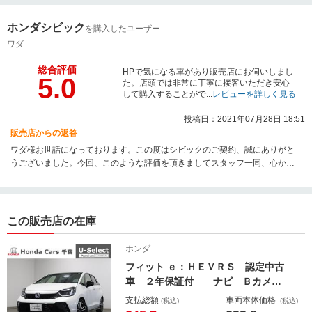
のことは当店にお気軽にご相談くださいませ。またのご来店、ご利用を心よ
りお待ちしております！
ホンダシビック
を購入したユーザー
ワダ
総合評価
HPで気になる車があり販売店にお伺いしまし
5.0
た。店頭では非常に丁寧に接客いただき安心
して購入することがで...
レビューを詳しく見る
投稿日：2021年07月28日 18:51
販売店からの返答
ワダ様お世話になっております。この度はシビックのご契約、誠にありがと
うございました。今回、このような評価を頂きましてスタッフ一同、心から
感謝しております。お客様に喜んでいただけることが、私共の励みになりま
す。お車の事で何かございましたらいつでもお気軽にご相談ください。今後
とも、どうぞよろしくお願い致します。
この販売店の在庫
ホンダ
フィット ｅ：ＨＥＶＲＳ 認定中古
車 ２年保証付 ナビ Ｂカメ
ラ ＥＴＣ 運転支援 デモカー
支払総額
車両本体価格
(税込)
(税込)
フルセグ対応 ＵＳＢ接続 レーダー