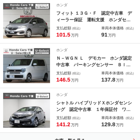
Ｄ・ＤＶＤ再生 純正アルミホイー
ホンダ
ル デスチャージライト ベンチシー
フィット １３Ｇ・Ｆ 認定中古車 デ
ト
ィーラー保証 運転支援 ホンダセン
シング Ｂｌｕｅｔｏｏｔｈ対応ナ
支払総額
車両本体価格
(税込)
(税込)
ビ ＵＳＢ入力端子 クルーズコント
101.5
91
万円
万円
ロール プラズマクラスターオートエ
アコン ＥＴＣ フルセグＴＶ バッ
ホンダ
クカメラ ＢＴ
Ｎ－ＷＧＮ Ｌ デモカー ホンダ認定
中古車 パーキングセンサー Ｂｌｕ
ｅｔｏｏｔｈ対応ナビ アダプティブ
支払総額
車両本体価格
(税込)
(税込)
クルーズコントロール シートヒータ
146.5
137.8
万円
万円
ー ＵＳＢポート バックカメラ Ｌ
ＥＤヘッドライト 運転支援 ホンダ
ホンダ
センシング
シャトル ハイブリッドＸホンダセンシ
ング 認定中古車 １年保証付 ワン
オーナー ナビ Ｂカメラ ドラレ
支払総額
車両本体価格
(税込)
(税込)
コ ＥＴＣ 運転支援 ハーフレザー
141.2
129.8
万円
万円
Ｓ Ｂモニター ＬＥＤヘットライ
ト アダクティブクルーズコントロー