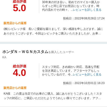
総合評価
30年来の付き合い。初めてのマイカー購入か
5.0
らずっと同じ店でお世話になっています。時
代の流れでその時々、...
レビューを詳しく見る
投稿日：2022年08月28日 17:24
販売店からの返答
(株)シビレック様 長いご愛顧を賜りまして、深い感謝を申し上げます。誠に
ありがとうございます。今回はシビックをご購入いただきましたが、お車は
いかがでしょうか？気に入って頂けていたら幸いです。今後も営業スタッフ
をはじめ、松ヶ丘スタッフ一同親切・丁寧にご対応させていただきます。こ
れからもご満足いただけるよう、さらに精進してまいりますので、どうぞ今
ホンダＮ－ＷＧＮカスタム
後ともご贔屓いただきますようよろしくお願いいたします！！
を購入したユーザー
KA
総合評価
スタッフ対応、きめ細かい対応、迅速な手配
4.0
を頂き満足しています。アフターケアもしっ
かりしているので、今...
レビューを詳しく見る
投稿日：2022年10月01日 16:23
販売店からの返答
KA様 この度は当店でのお車のご購入、誠にありがとうございました！スタ
ッフの対応に、ご満足いただけたようでうれしい限りでございます。アフタ
ーフォローはスタッフ一同でしっかりと丁寧に行ってまいりますので、お車