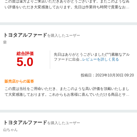
この度は遠方よりご来店いただきありがとうございます。またこのような高
い評価をいただき大変感激しております。先日は作業待ち時間で貴重なお時
間を割いていただき大変申し訳ございませんでした。これからもお客様に喜
んでいただける商品とサービスの提供を第一に頑張ります。当店に在庫の無
い車両でもご予算、ご要望に応じて希望の車種を探してくる事も可能ですの
でまた機会があればお気軽にご用命いただければ幸いです。 ご購入いただき
トヨタアルファード
を購入したユーザー
ありがとうございました。
柴
総合評価
先日はありがとうございました(^^)素敵なアル
5.0
ファードに出会...
レビューを詳しく見る
投稿日：2023年10月30日 09:20
販売店からの返答
この度は当社をご用命いただき、またこのような高い評価を頂戴いたしまし
て大変感激しております。これからもお客様に喜んでいただける商品とサー
ビスの提供を第一に頑張ります。ご注文ありがとうございました。またのご
用命をお待ちしております！
トヨタアルファード
を購入したユーザー
山ちゃん