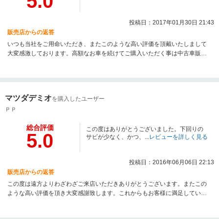
5.0
投稿日：2017年01月30日 21:43
販売店からの返答
いつも当社をご用命いただき、またこのような高い評価を頂戴いたしまして
大変感激しております。高額なお車を続けてご購入いただく事は中古車販売
店にとって一番の名誉と感じております。これからもお客様に喜んでいただ
ける商品とサービスの提供を第一に頑張ります。ご購入ありがとうございま
した。
マツダデミオ
を購入したユーザー
ＰＰ
総合評価
この度はありがとうございました。下回りの
5.0
サビが少なく、かつ、...
レビューを詳しく見る
投稿日：2016年06月06日 22:13
販売店からの返答
この度は遠方よりわざわざご来店いただきありがとうございます。またこの
ような高い評価を頂き大変感謝致します。これからもお客様に満足していた
だける高品質な商品とサービスの提供を第一に頑張ります。何かお車の事で
気になることなどございましたらお気軽にご連絡ください。ご購入いただき