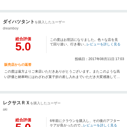
ビスの提供を第一に頑張ります。気になる点がございましたら何なりとお申
し付けください。中古車販売店にとってリピートでご購入いただけるほど嬉
しい事はございません。本当にありがとうございました。
ダイハツタント
を購入したユーザー
dreamboy
総合評価
この度はお世話になりました。色々な店を見
5.0
て回り迷い、行き着い...
レビューを詳しく見る
投稿日：2017年08月11日 17:03
販売店からの返答
この度は遠方よりご来店いただきありがとうございます。またこのような高
い評価と納車時にはわざわざ菓子折の差し入れまでいただき大変感激してお
ります。これからもお客様に喜んでいただける商品とサービスの提供を第一
に頑張ります。当店に在庫の無い車両でもご予算、ご要望に応じて希望の車
種を探してくる事も可能ですのでまた機会があればお気軽にご用命いただけ
れば幸いです。 ご購入いただきありがとうございました。
レクサスＲＸ
を購入したユーザー
aki
総合評価
6年前にクラウンを購入し、その後のアフター
ケアが良かったので...
レビューを詳しく見る