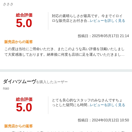
さささ
総合評価
対応の素晴らしさが最高です。今までイロイ
5.0
ロな販売店とお付き合...
レビューを詳しく見る
投稿日：2025年05月17日 21:14
販売店からの返答
この度は当社にご用命いただき、またこのような高い評価を頂戴いたしまし
て大変感激しております。納車後に何度も店頭に足を運んでいただきました
事申し訳ありませんでした。さささ様にはいつもたくさんの差し入れをいた
だきましてスタッフ一同感謝しております。これからもお客様に喜んでいた
だける商品とサービスの提供を第一に頑張ります。
ダイハツムーヴ
を購入したユーザー
nao
総合評価
とても良心的なスタッフのみなさんですちょ
5.0
っとした疑問にも時間...
レビューを詳しく見る
投稿日：2024年03月12日 10:50
販売店からの返答