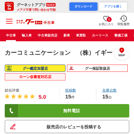
グーネットアプリ
RENEW
ダウンロード
アプリを開く
メアド不要で問い合わせ可能
0
お気に入り
閲覧履歴
中古車
輸入車
中古車販売店
新車
車買取
カーリース
整備工場
カーコミュニケーション （株）イギー
MAP
グー鑑定加盟店
グー保証取扱店
ローン仮審査対応店
総合評価
投稿数
在庫台数
15
15
5.0
件
台
無料電話
販売店のレビューを投稿する