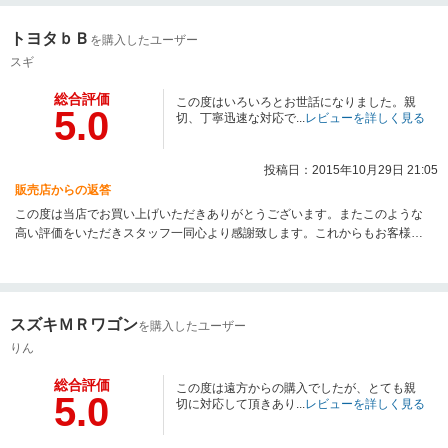
ありがとうございました。
トヨタｂＢ
を購入したユーザー
スギ
総合評価
この度はいろいろとお世話になりました。親
5.0
切、丁寧迅速な対応で...
レビューを詳しく見る
投稿日：2015年10月29日 21:05
販売店からの返答
この度は当店でお買い上げいただきありがとうございます。またこのような
高い評価をいただきスタッフ一同心より感謝致します。これからもお客様に
喜んでいただける商品とサービスの提供を第一に頑張ります。何かお車の事
でわからない事や気になる点などございましたらお気軽にご連絡下さい。ご
購入、ありがとうございました。
スズキＭＲワゴン
を購入したユーザー
りん
総合評価
この度は遠方からの購入でしたが、とても親
5.0
切に対応して頂きあり...
レビューを詳しく見る