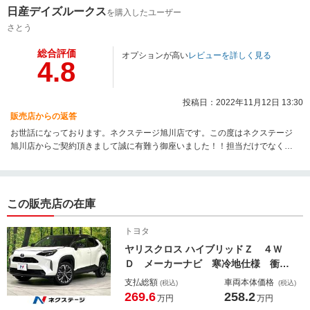
日産デイズルークス
を購入したユーザー
さとう
総合評価
オプションが高い
レビューを詳しく見る
4.8
投稿日：2022年11月12日 13:30
販売店からの返答
お世話になっております。ネクステージ旭川店です。この度はネクステージ
旭川店からご契約頂きまして誠に有難う御座いました！！担当だけでなく店
舗全体でサポート致しますので、今後とも宜しくお願い致します。
この販売店の在庫
トヨタ
ヤリスクロス ハイブリッドＺ ４Ｗ
Ｄ メーカーナビ 寒冷地仕様 衝突
軽減 レーダークルーズ バックカメ
支払総額
車両本体価格
(税込)
(税込)
ラ 禁煙車 パワーシート シートヒ
269.6
258.2
万円
万円
ーター ドラレコ コーナーセンサ