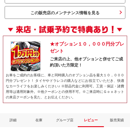
この販売店のメンテナンス情報を見る
★オプション１０，０００円分プレ
ゼント
ご来店の上、他オプションと併せてご成
約頂いた方限定！
ネット予約でキャンペーンに応募しよ
お車をご成約のお客様に、車と同時購入のオプション品を最大１０，０００
円分プレゼント！ タイヤやドラレコの購入などにお役立ていただき、快適
なカーライフをお楽しみください♪ ※部品代金に利用可。工賃・保証・諸費
用等は適用対象外。※他クーポンとの併用不可。※ご来店時にＧｏｏネット
の来店クーポンを見た、とお伝えください。
詳細
在庫
グループ店
レビュー
販売実績