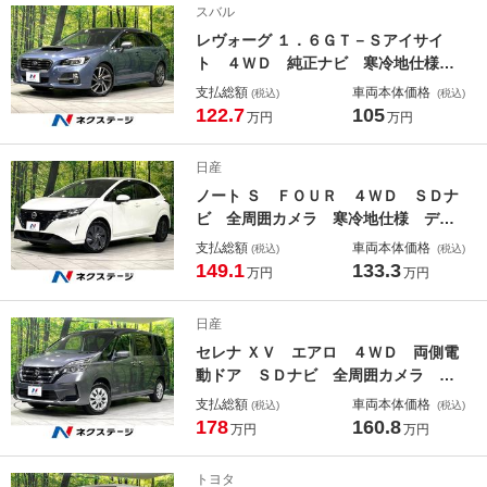
スバル
インチアルミ オートハイビーム オ
レヴォーグ １．６ＧＴ－Ｓアイサイ
ートライト フルセグ
ト ４ＷＤ 純正ナビ 寒冷地仕様
衝突軽減 禁煙車 サイドカメラ コ
支払総額
車両本体価格
(税込)
(税込)
ーナーセンサー スマートキー ＢＳ
122.7
105
万円
万円
Ｍ パワーシート ＬＥＤヘッド Ｅ
ＴＣ 純正１８インチＡＷ オートラ
日産
イト デュアルエアコン
ノート Ｓ ＦＯＵＲ ４ＷＤ ＳＤナ
ビ 全周囲カメラ 寒冷地仕様 デジ
タルインナーミラー ＢＳＭ 衝突軽
支払総額
車両本体価格
(税込)
(税込)
減 禁煙車 コーナーセンサー ＥＴ
149.1
133.3
万円
万円
Ｃ ステアリングヒーター シートヒ
ーター Ｂｌｕｅｔｏｏｔｈ オート
日産
エアコン
セレナ ＸＶ エアロ ４ＷＤ 両側電
動ドア ＳＤナビ 全周囲カメラ 寒
冷地仕様 衝突軽減 禁煙車 スマー
支払総額
車両本体価格
(税込)
(税込)
トキー ＥＴＣ クルコン オートラ
178
160.8
万円
万円
イト オートエアコン リアエアコ
ン Ｂｌｕｅｔｏｏｔｈ ＣＤ
トヨタ