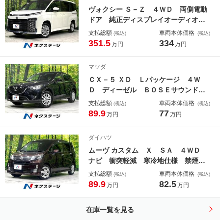
ヴォクシー Ｓ－Ｚ ４ＷＤ 両側電動
ドア 純正ディスプレイオーディオ
バックカメラ 寒冷地仕様 衝突軽
支払総額
車両本体価格
(税込)
(税込)
減 禁煙車 レーダークルーズ シー
351.5
334
万円
万円
トヒーター コーナーセンサー スマ
ートキー ＬＥＤヘッド ＥＴＣ オ
マツダ
ートハイビーム
ＣＸ－５ ＸＤ Ｌパッケージ ４Ｗ
Ｄ ディーゼル ＢＯＳＥサウンド
後席モニター 純正ナビ バックカメ
支払総額
車両本体価格
(税込)
(税込)
ラ 衝突軽減 寒冷地仕様 禁煙車
89.9
77
万円
万円
レーダークルーズ シートヒーター
ドラレコ ＥＴＣ パワーシート ス
ダイハツ
マートキー ＨＩＤヘッド
ムーヴ カスタム Ｘ ＳＡ ４ＷＤ
ナビ 衝突軽減 寒冷地仕様 禁煙
車 ドラレコ ＥＴＣ スマートキ
支払総額
車両本体価格
(税込)
(税込)
ー ＬＥＤヘッド オートライト オ
89.9
82.5
万円
万円
ートエアコン 純正１４インチアル
ミ 横滑り防止装置 Ｂｌｕｅｔｏｏ
在庫一覧を見る
ｔｈ／ＣＤ／ＤＶＤ／地デジ