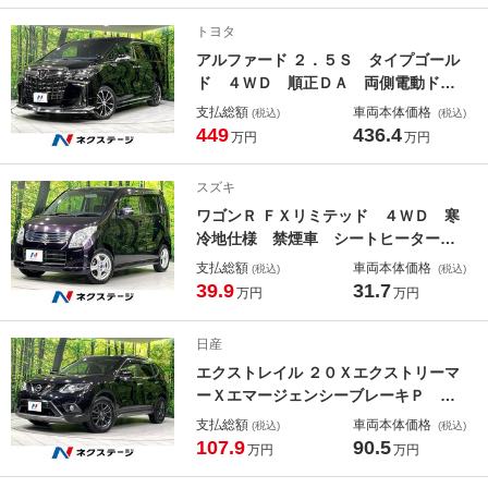
ー スマートキー ＬＥＤヘッド Ｅ
トヨタ
ＴＣ 純正１８インチＡＷ
アルファード ２．５Ｓ タイプゴール
ド ４ＷＤ 順正ＤＡ 両側電動ド
ア バックカメラ 寒冷地仕様 衝突
支払総額
車両本体価格
(税込)
(税込)
軽減 レーダークルーズ 禁煙車 電
449
436.4
万円
万円
動リアゲート ＣＤ／ＤＶＤ ハーフ
レザーシート コーナーセンサー ス
スズキ
マートキー ＬＥＤヘッド ＥＴＣ
ワゴンＲ ＦＸリミテッド ４ＷＤ 寒
冷地仕様 禁煙車 シートヒーター
スマートキー オートエアコン Ｃ
支払総額
車両本体価格
(税込)
(税込)
Ｄ １４インチＡＷ ヘッドライトレ
39.9
31.7
万円
万円
ヴェライザー ベンチシート
日産
エクストレイル ２０Ｘエクストリーマ
ーＸエマージェンシーブレーキＰ ４
ＷＤ 純正８型ナビ バックカメラ
支払総額
車両本体価格
(税込)
(税込)
寒冷地仕様 衝突軽減 禁煙車 電動
107.9
90.5
万円
万円
リアゲート ドラレコ スマートキ
ー ＬＥＤヘッド ＥＴＣ 純正１７