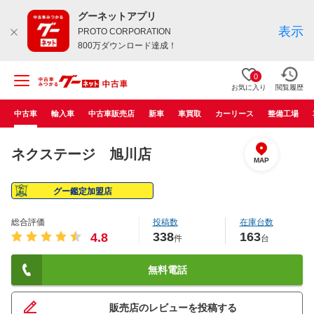
グーネットアプリ
表示
PROTO CORPORATION
800万ダウンロード達成！
0
お気に入り
閲覧履歴
中古車
輸入車
中古車販売店
新車
車買取
カーリース
整備工場
ネクステージ 旭川店
MAP
グー鑑定加盟店
総合評価
投稿数
在庫台数
338
163
4.8
件
台
無料電話
販売店のレビューを投稿する