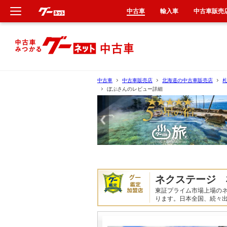
中古車
輸入車
中古車販売
新車
中古車
中古車
中古車販売店
北海道の中古車販売店
ぼぶさんのレビュー詳細
輸入車
クルマ買取
カーリース
タイヤ交換
ネクステージ 
東証プライム市場上場の
整備工場
ります。日本全国、続々
車検