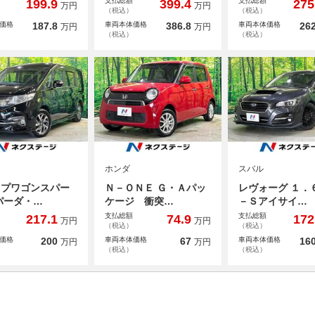
支払総額
支払総額
199.9
399.4
275
万円
万円
（税込）
（税込）
価格
187.8
車両本体価格
386.8
車両本体価格
262
万円
万円
（税込）
（税込）
ホンダ
スバル
ップワゴンスパー
Ｎ－ＯＮＥ Ｇ・Ａパッ
レヴォーグ １．
パーダ・…
ケージ 衝突…
－Ｓアイサイ…
支払総額
支払総額
217.1
74.9
172
万円
万円
（税込）
（税込）
価格
200
車両本体価格
67
車両本体価格
160
万円
万円
（税込）
（税込）