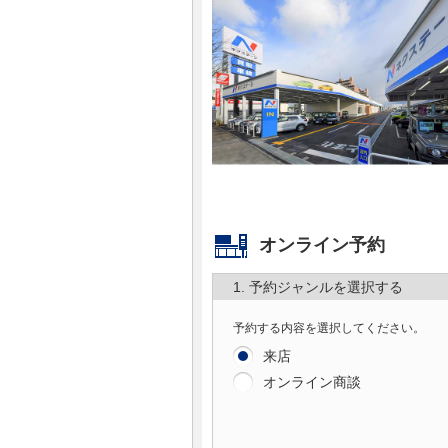
マガジン
車カタログ
自動車ローン
保険
レビュー
オンライン予約
1. 予約ジャンルを選択する
価格相場
予約する内容を選択してください。
教習所
来店
オンライン商談
用語集