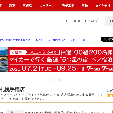
店
新車
車買取
カーリース
整備工場
車検
タイヤ交換
English
ヘルプ
お
札幌市手稲区の中古車販売店
ネクステージ 札幌手稲店
レビュー一覧
1
2
札幌手稲店
レビ
ネクステージグループです！人気車種を中心に高品質車のみを多数展示してお
出店中！お気軽にお問合せ下さい。