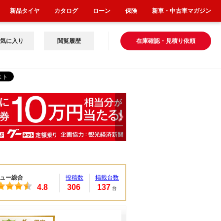
新品タイヤ
カタログ
ローン
保険
新車・中古車マガジン
気に入り
閲覧履歴
在庫確認・見積り依頼
ュー総合
投稿数
掲載台数
4.8
306
137
台