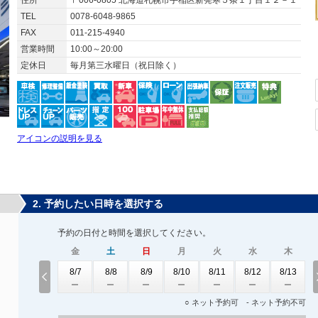
住所
〒006-0805 北海道札幌市手稲区新発寒５条１丁目１２－１
TEL
0078-6048-9865
FAX
011-215-4940
営業時間
10:00～20:00
定休日
毎月第三水曜日（祝日除く）
アイコンの説明を見る
2. 予約したい日時を選択する
予約の日付と時間を選択してください。
金
土
日
月
火
水
木
8/7
8/8
8/9
8/10
8/11
8/12
8/13
○ ネット予約可 - ネット予約不可