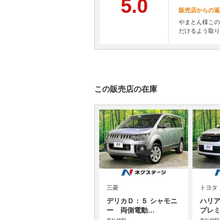
5.0
販売店からの返
やまとん様この
だけるよう取り
この販売店の在庫
三菱
トヨタ
デリカＤ：５ シャモニ
ハリ
ー 両側電動…
プレ