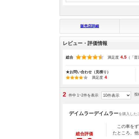
販売店詳細
レビュー・評価情報
4.5
総合
満足度
（「普
★お問い合わせ（見積り）
4
満足度
2
投
件中 1~2件を表示
デイムラーデイムラー
を購入した
この車をず
たところ、他
総合評価