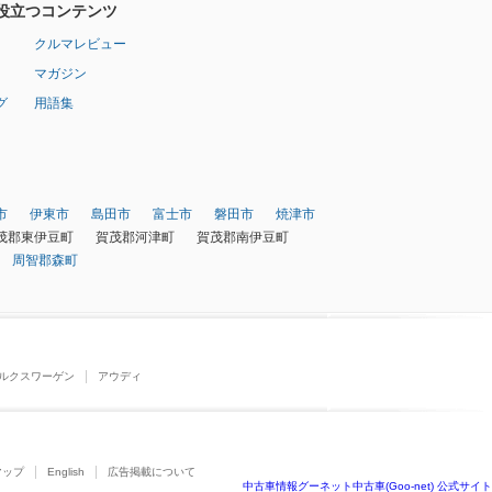
役立つコンテンツ
クルマレビュー
マガジン
グ
用語集
市
伊東市
島田市
富士市
磐田市
焼津市
茂郡東伊豆町
賀茂郡河津町
賀茂郡南伊豆町
周智郡森町
ルクスワーゲン
アウディ
マップ
English
広告掲載について
中古車情報グーネット中古車(Goo-net) 公式サイト