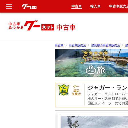
中古車
輸入車
中古車販売
新車
中古車
中古車
中古車販売店
静岡県の中古車販売店
輸入車
クルマ買取
カーリース
ジャガー・ラン
ジャガー・ランドローバ
タイヤ交換
様のサービス体制でお買
国正規ディーラーにてお
整備工場
車検