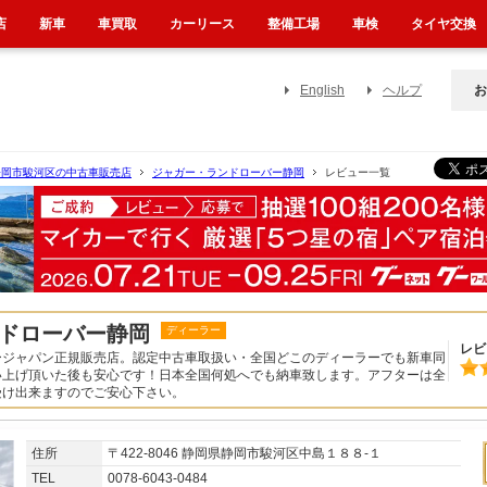
店
新車
車買取
カーリース
整備工場
車検
タイヤ交換
English
ヘルプ
お
静岡市駿河区の中古車販売店
ジャガー・ランドローバー静岡
レビュー一覧
ドローバー静岡
ディーラー
レビ
ージャパン正規販売店。認定中古車取扱い・全国どこのディーラーでも新車同
い上げ頂いた後も安心です！日本全国何処へでも納車致します。アフターは全
受け出来ますのでご安心下さい。
住所
〒422-8046 静岡県静岡市駿河区中島１８８‐１
TEL
0078-6043-0484