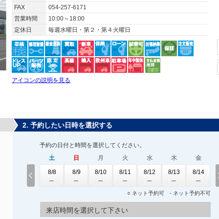
FAX
054-257-6171
営業時間
10:00～18:00
定休日
毎週水曜日・第２・第４火曜日
アイコンの説明を見る
2. 予約したい日時を選択する
予約の日付と時間を選択してください。
土
日
月
火
水
木
金
8/8
8/9
8/10
8/11
8/12
8/13
8/14
○ ネット予約可 - ネット予約不可
来店時間を選択して下さい