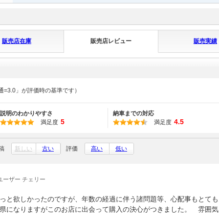
販売店在庫
販売店レビュー
販売実績
通=3.0」が評価時の基準です）
説明のわかりやすさ
納車までの対応
5
4.5
満足度
満足度
稿
新しい
古い
評価
高い
低い
ユーザー チェリー
っと欲しかったのですが、年数の経過に伴う諸問題等、心配事もとても
県になりますがこのお店に出会って購入の決心がつきました。 雰囲気