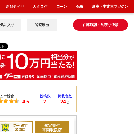
新品タイヤ
カタログ
ローン
保険
新車・中古車マガジン
気に入り
閲覧履歴
在庫確認・見積り依頼
ュー総合
投稿数
掲載台数
4.5
2
24
台
鑑定書付
車両取扱店