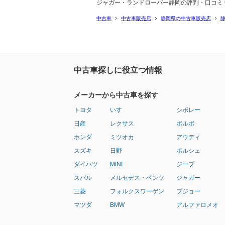
ジャガー・ランドローバー静岡の評判・口コミ
中古車
中古車販売店
静岡県の中古車販売店
中古車探しに役立つ情報
メーカーから中古車を探す
トヨタ
いすゞ
シボレー
日産
レクサス
ボルボ
ホンダ
ミツオカ
アウディ
スズキ
日野
ポルシェ
ダイハツ
MINI
ジープ
スバル
メルセデス・ベンツ
ジャガー
三菱
フォルクスワーゲン
プジョー
マツダ
BMW
アルファロメオ