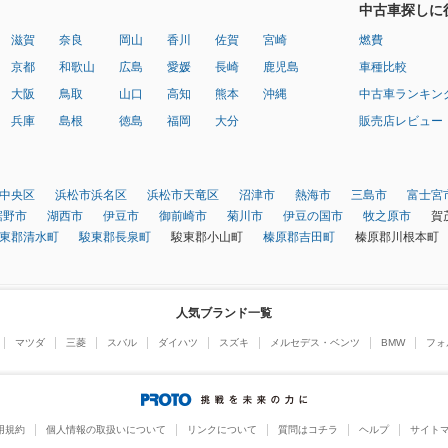
中古車探しに
滋賀
奈良
岡山
香川
佐賀
宮崎
燃費
京都
和歌山
広島
愛媛
長崎
鹿児島
車種比較
大阪
鳥取
山口
高知
熊本
沖縄
中古車ランキン
兵庫
島根
徳島
福岡
大分
販売店レビュー
中央区
浜松市浜名区
浜松市天竜区
沼津市
熱海市
三島市
富士宮
裾野市
湖西市
伊豆市
御前崎市
菊川市
伊豆の国市
牧之原市
賀
東郡清水町
駿東郡長泉町
駿東郡小山町
榛原郡吉田町
榛原郡川根本町
人気ブランド一覧
マツダ
三菱
スバル
ダイハツ
スズキ
メルセデス・ベンツ
BMW
フォ
用規約
個人情報の取扱いについて
リンクについて
質問はコチラ
ヘルプ
サイト