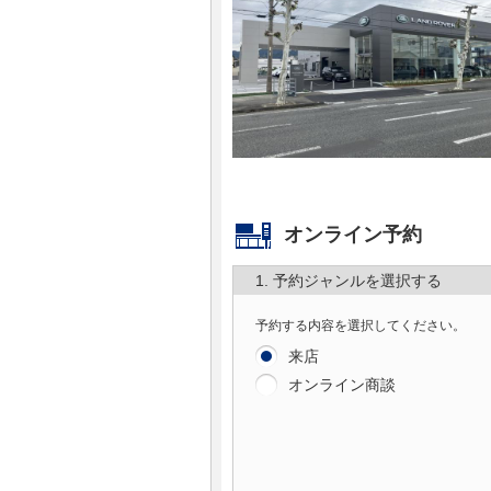
マガジン
車カタログ
自動車ローン
保険
オンライン予約
レビュー
1. 予約ジャンルを選択する
価格相場
予約する内容を選択してください。
来店
教習所
オンライン商談
用語集