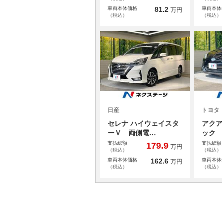
車両本体価格
81.2
車両本体
万円
（税込）
（税込）
日産
トヨタ
セレナ ハイウェイスタ
アクア
ーＶ 両側電…
ック
支払総額
支払総額
179.9
万円
（税込）
（税込）
車両本体価格
162.6
車両本体
万円
（税込）
（税込）