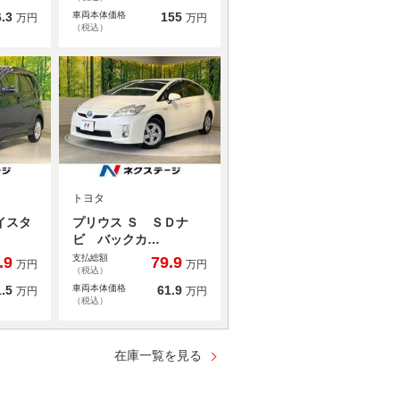
.3
車両本体価格
155
万円
万円
（税込）
トヨタ
イスタ
プリウス Ｓ ＳＤナ
ビ バックカ…
支払総額
.9
79.9
万円
万円
（税込）
.5
車両本体価格
61.9
万円
万円
（税込）
在庫一覧を見る