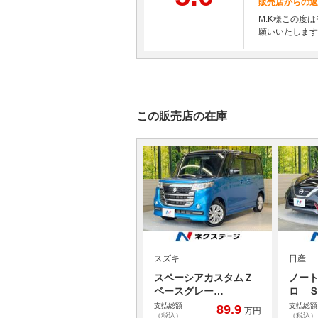
販売店からの返
M.K様この度
願いいたします
この販売店の在庫
スズキ
日産
スペーシアカスタムＺ
ノート
ベースグレー…
ロ 
支払総額
支払総額
89.9
万円
（税込）
（税込）