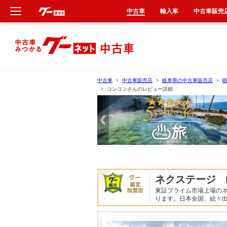
中古車
輸入車
中古車販売
新車
中古車
中古車
中古車販売店
岐阜県の中古車販売店
コンコンさんのレビュー詳細
輸入車
クルマ買取
カーリース
タイヤ交換
ネクステージ 
東証プライム市場上場の
整備工場
ります。日本全国、続々
車検