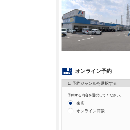
マガジン
車カタログ
自動車ローン
保険
レビュー
オンライン予約
1. 予約ジャンルを選択する
価格相場
予約する内容を選択してください。
教習所
来店
オンライン商談
用語集