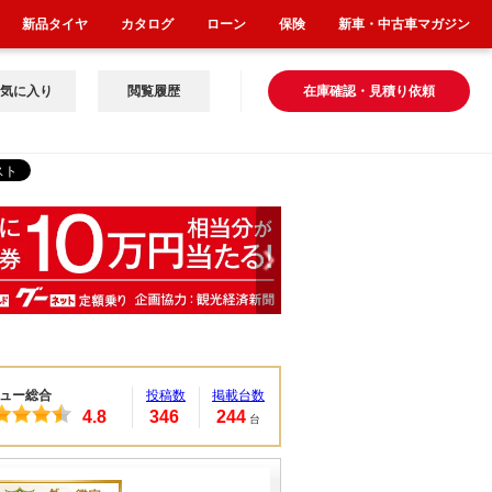
新品タイヤ
カタログ
ローン
保険
新車・中古車マガジン
気に入り
閲覧履歴
在庫確認・見積り依頼
ュー総合
投稿数
掲載台数
4.8
346
244
台