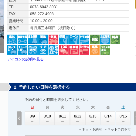
住所
〒500-8268 岐阜県岐阜市茜部菱野１－１１７
TEL
0078-6042-8931
FAX
058-272-4908
営業時間
10:00～20:00
定休日
毎月第三水曜日（祝日除く）
アイコンの説明を見る
2. 予約したい日時を選択する
予約の日付と時間を選択してください。
日
月
火
水
木
金
土
8/9
8/10
8/11
8/12
8/13
8/14
8/15
○ ネット予約可 - ネット予約不可