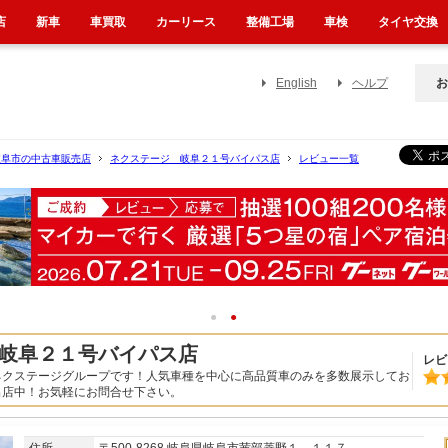
店
新車
車買取
カーリース
整備工場
車検
タイヤ交換
English
ヘルプ
お
岐阜市の中古車販売店
ネクステージ 岐阜２１号バイパス店
レビュー一覧
1
2
岐阜２１号バイパス店
レビ
ネクステージグループです！人気車種を中心に高品質車のみを多数展示してお
出店中！お気軽にお問合せ下さい。