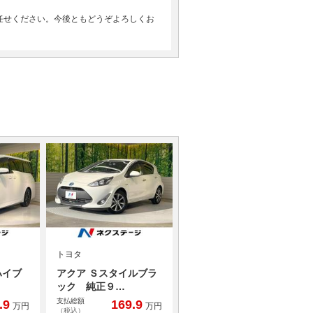
任せください。今後ともどうぞよろしくお
トヨタ
ハイブ
アクア Ｓスタイルブラ
ック 純正９…
支払総額
.9
169.9
万円
万円
（税込）