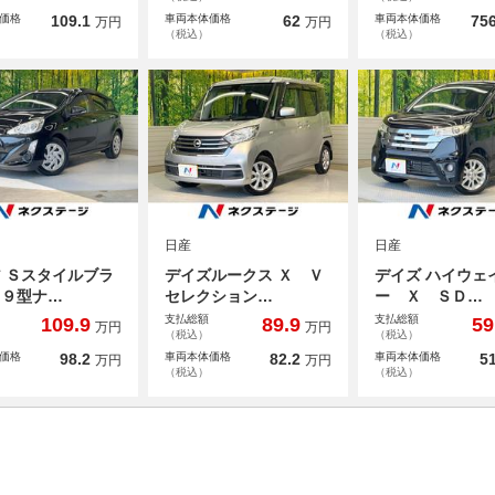
価格
109.1
車両本体価格
62
車両本体価格
756
万円
万円
（税込）
（税込）
日産
日産
 Ｓスタイルブラ
デイズルークス Ｘ Ｖ
デイズ ハイウェ
 ９型ナ…
セレクション…
ー Ｘ ＳＤ…
支払総額
支払総額
109.9
89.9
59
万円
万円
（税込）
（税込）
価格
98.2
車両本体価格
82.2
車両本体価格
51
万円
万円
（税込）
（税込）