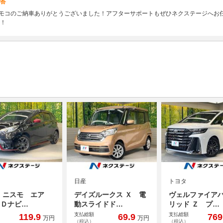
答
はモコのご納車ありがとうございました！アフターサポートもぜひネクステージへお
！
日産
トヨタ
 ニスモ エア
デイズルークス Ｘ 電
ヴェルファイア
ＳＤナビ…
動スライドド…
リッド Ｚ プ…
支払総額
支払総額
119.9
69.9
769
万円
万円
（税込）
（税込）