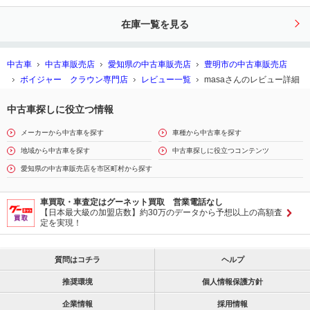
接続対応 フルセグ地デジＴＶ バッ
在庫一覧を見る
クカメラ ＥＴＣ
中古車
中古車販売店
愛知県の中古車販売店
豊明市の中古車販売店
ボイジャー クラウン専門店
レビュー一覧
masaさんのレビュー詳細
中古車探しに役立つ情報
メーカーから中古車を探す
車種から中古車を探す
地域から中古車を探す
中古車探しに役立つコンテンツ
愛知県の中古車販売店を市区町村から探す
車買取・車査定はグーネット買取 営業電話なし
【日本最大級の加盟店数】約30万のデータから予想以上の高額査
定を実現！
質問はコチラ
ヘルプ
推奨環境
個人情報保護方針
企業情報
採用情報