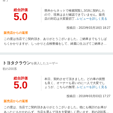
ＭＪ
総合評価
県外からネットで検索閲覧し3/18に契約した
5.0
ので、現車はまだ確認できていません。販売
店の対応は大変親切丁...
レビューを詳しく見る
投稿日：2023年03月18日 18:27
販売店からの返答
この度は当店でご契約頂き、ありがとうございました。ご納車までもうしば
らくかかりますが、しっかりと点検整備をして、綺麗に仕上げてご納車させ
て頂きますのでもうしばらくお待ちください。今後とも、どうぞよろしくお
願いします。
トヨタクラウン
を購入したユーザー
初の200系
総合評価
本日、契約させて頂きました。どの車の状態
5.0
も良く、オーナーも若いのに一人で大変でし
ょうが、こちらの無理...
レビューを詳しく見る
投稿日：2018年03月03日 17:27
販売店からの返答
この度は、当店でご契約頂きありがとうございました。他にも検討のお車が
あったにもかかわらず、当店を選んで頂き大変嬉しく思います。初の200系様