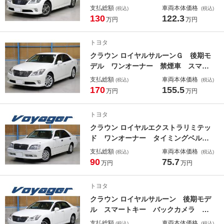
特別仕様車 禁煙車 スマートキー
支払総額
車両本体価格
(税込)
(税込)
パワーシート 電動サンシェード 全
130
122.3
万円
万円
ドア＆トランクイージークローザー
Ｂｌｕｅｔｏｏｔｈ接続対応 フルセ
トヨタ
グ地デジＴＶ クルーズコントロール
クラウン ロイヤルサルーンＧ 後期モ
デル ワンオーナー 禁煙車 スマー
トキー クリアランスソナー パワー
支払総額
車両本体価格
(税込)
(税込)
シート 後席独立エアコン 電動サン
170
155.5
万円
万円
シェード クーラーＢＯＸ Ｂｌｕｅ
ｔｏｏｔｈ接続対応 ＥＴＣ 後席３
トヨタ
面スモークフィルム施工済
クラウン ロイヤルエクストラリミテッ
ド ワンオーナー タイミングベルト
交換済 後期モデル 特別仕様車 パ
支払総額
車両本体価格
(税込)
(税込)
ワーシート 後席スモークフィルム
90
75.7
万円
万円
貼 前後ドライブレコーダー 電動サ
ンシェード 純正ＨＩＤヘッドライ
トヨタ
ト ＥＴＣ トヨタディーラー記録簿
クラウン ロイヤルサルーン 後期モデ
付き
ル スマートキー バックカメラ パ
ワーシート クルーズコントロール
支払総額
車両本体価格
(税込)
(税込)