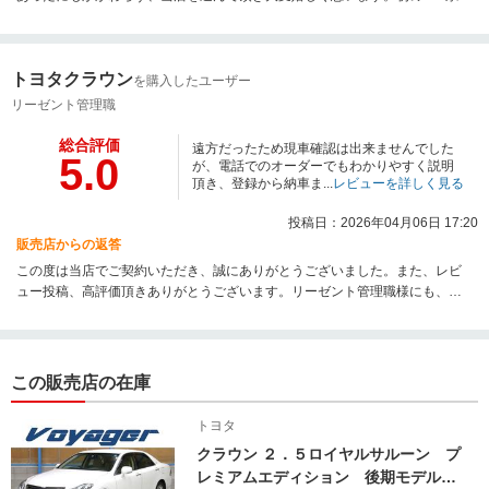
にさらに満足して頂けるよう、納車前仕上げ、納車点検をしっかりとさせて
頂きます。少々遠方ではございますが、何かあった際はなんなりとご相談頂
ければと思います。こちらこそ、今後ともどうぞよろしくお願い致します。
トヨタクラウン
を購入したユーザー
リーゼント管理職
総合評価
遠方だったため現車確認は出来ませんでした
5.0
が、電話でのオーダーでもわかりやすく説明
頂き、登録から納車ま...
レビューを詳しく見る
投稿日：2026年04月06日 17:20
販売店からの返答
この度は当店でご契約いただき、誠にありがとうございました。また、レビ
ュー投稿、高評価頂きありがとうございます。リーゼント管理職様にも、書
類のご準備からお支払いまで迅速で丁寧な対応をして頂き、当店としまして
も非常に助かりました。少々遠方ではありますが、お困り事がございました
らお気軽にご連絡ください。今後ともどうぞよろしくお願いいたしいます。
この販売店の在庫
トヨタ
クラウン ２．５ロイヤルサルーン プ
レミアムエディション 後期モデル