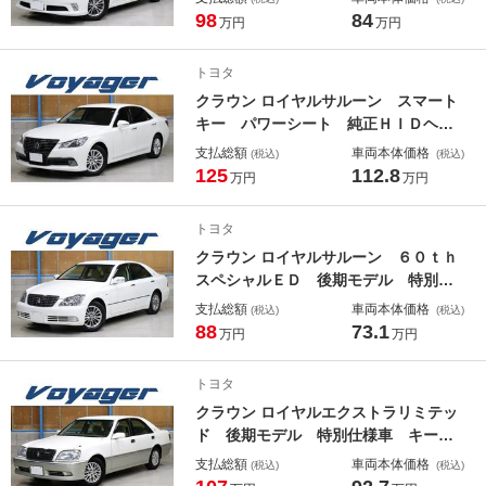
純正ＨＩＤヘッドランプ 純正１６イ
98
84
万円
万円
ンチホイール ドライブレコーダー
フルセグ地デジＴＶ Ｂｌｕｅｔｏｏ
トヨタ
ｔｈ接続対応 ＥＴＣ
クラウン ロイヤルサルーン スマート
キー パワーシート 純正ＨＩＤヘッ
ドランプ ＬＥＤフォグランプ クル
支払総額
車両本体価格
(税込)
(税込)
ーズコントロール Ｂｌｕｅｔｏｏｔ
125
112.8
万円
万円
ｈ接続対応 フルセグ地デジ ３６０
度ドライブレコーダー 後席３面スモ
トヨタ
ークフィルム施工済み
クラウン ロイヤルサルーン ６０ｔｈ
スペシャルＥＤ 後期モデル 特別仕
様車 ダッシュボード新品対策品交換
支払総額
車両本体価格
(税込)
(税込)
済み スマートキー クルーズコント
88
73.1
万円
万円
ロール バックモニター パワーシー
ト 純正ＨＩＤヘッドランプ 純正１
トヨタ
６インチホイール ＥＴＣ
クラウン ロイヤルエクストラリミテッ
ド 後期モデル 特別仕様車 キーレ
ス パワーシート 純正１５インチホ
支払総額
車両本体価格
(税込)
(税込)
イール ＥＴＣ