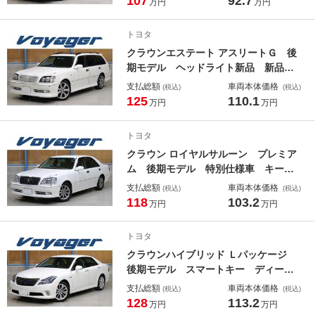
107
92.7
万円
万円
トヨタ
クラウンエステート アスリートＧ 後
期モデル ヘッドライト新品 新品国
産タイヤ サンルーフ 純正エアロ
支払総額
車両本体価格
(税込)
(税込)
１８インチホイール タイミングベル
125
110.1
万円
万円
ト交換済み コーナーセンサー キー
レス２本 クルーズコントロール フ
トヨタ
ルセグＴＶチューナー ＥＴＣ
クラウン ロイヤルサルーン プレミア
ム 後期モデル 特別仕様車 キーレ
ス パワーシート 後席電動リクライ
支払総額
車両本体価格
(税込)
(税込)
ニング 電動サンシェード クルーズ
118
103.2
万円
万円
コントロール 純正１６インチホイー
ル 電動チルト＆テレスコピックステ
トヨタ
アリング 左右独立オートエアコン
クラウンハイブリッド Ｌパッケージ
後期モデル スマートキー ディーラ
ー記録簿付 純正１８インチホイー
支払総額
車両本体価格
(税込)
(税込)
ル 純正ＨＩＤヘッドライト クルー
128
113.2
万円
万円
ズコントロール Ｂｌｕｅｔｏｏｔｈ