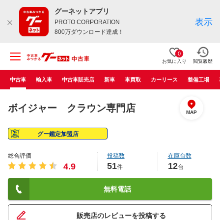
グーネットアプリ
表示
PROTO CORPORATION
800万ダウンロード達成！
0
お気に入り
閲覧履歴
中古車
輸入車
中古車販売店
新車
車買取
カーリース
整備工場
ボイジャー クラウン専門店
MAP
グー鑑定加盟店
総合評価
投稿数
在庫台数
51
12
4.9
件
台
無料電話
販売店のレビューを投稿する