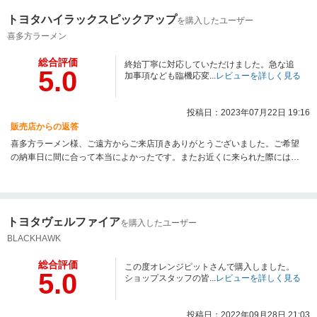
トヨタハイラックスピックアップ
を購入したユーザー
喜多方ラーメン
総合評価
終始丁寧に対応していただけました。急な追
5.0
加事項なども臨機応変...
レビューを詳しく見る
投稿日：2023年07月22日 19:16
販売店からの返答
喜多方ラーメン様、ご遠方からご来店頂きありがとうございました。ご希望
の納車日に間に合って本当によかったです。またお近くに来られた際にはお
立ちより下さい。ありがとうございました。
トヨタヴェルファイア
を購入したユーザー
BLACKHAWK
総合評価
この度オレンジピットさんで購入しました。
5.0
ショップスタッフの皆...
レビューを詳しく見る
投稿日：2022年09月28日 21:03