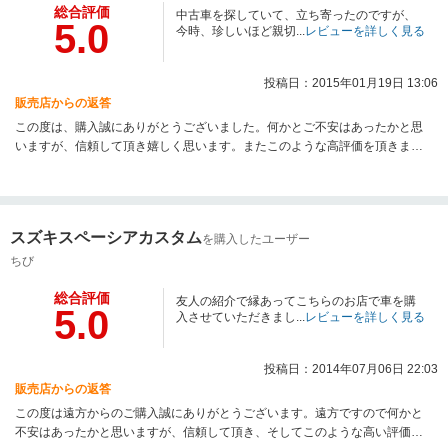
総合評価
中古車を探していて、立ち寄ったのですが、
5.0
今時、珍しいほど親切...
レビューを詳しく見る
投稿日：2015年01月19日 13:06
販売店からの返答
この度は、購入誠にありがとうございました。何かとご不安はあったかと思
いますが、信頼して頂き嬉しく思います。またこのような高評価を頂きまし
て、スタッフ一同とても励みになります。今後も当店をご利用いただき、ア
フターサービスも充実していると感じて頂けるように頑張りたいと思ってお
ります。！これからもどうぞお付き合い宜しくお願い申しあげます！何かあ
りましたら、お気軽に、御相談、ご来店お待ちしております☆
スズキスペーシアカスタム
を購入したユーザー
ちび
総合評価
友人の紹介で縁あってこちらのお店で車を購
5.0
入させていただきまし...
レビューを詳しく見る
投稿日：2014年07月06日 22:03
販売店からの返答
この度は遠方からのご購入誠にありがとうございます。遠方ですので何かと
不安はあったかと思いますが、信頼して頂き、そしてこのような高い評価を