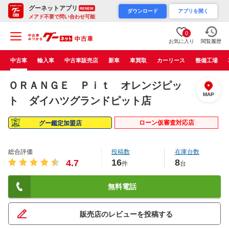
グーネットアプリ
RENEW
ダウンロード
アプリを開く
メアド不要で問い合わせ可能
0
お気に入り
閲覧履歴
中古車
輸入車
中古車販売店
新車
車買取
カーリース
整備工場
ＯＲＡＮＧＥ Ｐｉｔ オレンジピッ
MAP
ト ダイハツグランドピット店
ローン仮審査対応店
グー鑑定加盟店
総合評価
投稿数
在庫台数
16
8
4.7
件
台
無料電話
販売店のレビューを投稿する