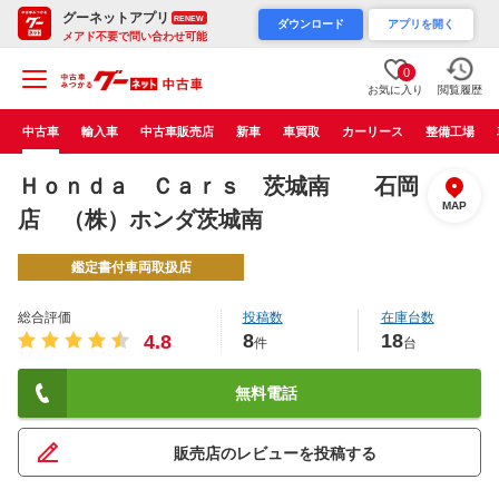
グーネットアプリ
RENEW
ダウンロード
アプリを開く
メアド不要で問い合わせ可能
0
お気に入り
閲覧履歴
中古車
輸入車
中古車販売店
新車
車買取
カーリース
整備工場
Ｈｏｎｄａ Ｃａｒｓ 茨城南 石岡
MAP
店 （株）ホンダ茨城南
鑑定書付車両取扱店
総合評価
投稿数
在庫台数
8
18
4.8
件
台
無料電話
販売店のレビューを投稿する