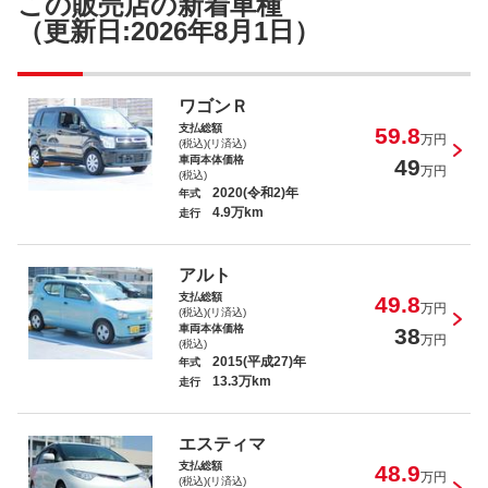
この販売店の新着車種
（更新日:2026年8月1日）
ワゴンＲ
支払総額
59.8
万円
(税込)(リ済込)
車両本体価格
49
万円
(税込)
2020(令和2)年
年式
4.9万km
走行
アルト
支払総額
49.8
万円
(税込)(リ済込)
車両本体価格
38
万円
(税込)
2015(平成27)年
年式
13.3万km
走行
エスティマ
支払総額
48.9
万円
(税込)(リ済込)