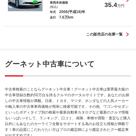
車両本体価格
35.4
万円
(税込)
2006(平成18)年
年式
7.6万km
走行
この販売店の在庫一覧
グーネット中古車について
中古車検索のことならグーネット中古車！グーネット中古車は業界最大級の
中古車登録台数約50万台を誇るクルマのポータルサイトです。あなたのお探
しの中古車情報が満載。日産、トヨタ、マツダ、ホンダなどの人気メーカー
や輸入車の中古車車両価格が簡単に検索可能です。その他、ワゴンやセダン
といったボディタイプ別の検索や最新自動車カタログなど最新のクルマ情報
もいっぱい♪そして、ランキング、口コミ、保険、車検や買取・査定など購入
以外にもあなたのカーライフ全般をサポートする為のお役立ち情報が満載で
す！車の品質にこだわりたい方はプロの鑑定師により鑑定されたグー鑑定車
がおすすめです♪