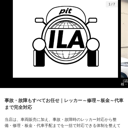
1
/
7
［認
検・
事故・故障もすべてお任せ｜レッカー～修理～板金～代車
まで完全対応
当店は、車両販売に加え、事故・故障時のレッカー対応から整
備・修理・板金・代車手配までを一括で対応できる体制を整えて