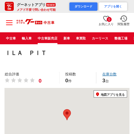
グーネットアプリ
RENEW
ダウンロード
アプリを開く
メアド不要で問い合わせ可能
0
お気に入り
閲覧履歴
中古車
輸入車
中古車販売店
新車
車買取
カーリース
整備工場
ＩＬＡ ＰＩＴ
総合評価
投稿数
在庫台数
0
3
0
件
台
地図アプリを見る