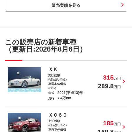
販売実績を見る
フィアット バルケッタ ベースグレー
ド
この販売店の新着車種
（更新日:2026年8月6日）
ジャガー Ｆペイス ポートフォリオ
ＸＫ
支払総額
315
万円
(税込)(リ済込)
車両本体価格
289.8
万円
(税込)
2001(平成13)年
年式
7.4万km
走行
ジャガー ＸＫＲシルバーストーン
ＸＣ６０
支払総額
185
万円
(税込)(リ済込)
車両本体価格
169.8