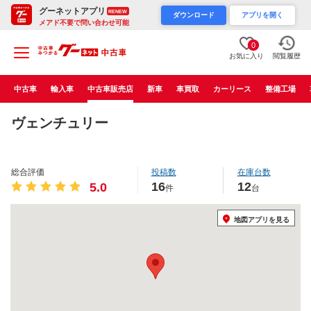
グーネットアプリ
RENEW
ダウンロード
アプリを開く
メアド不要で問い合わせ可能
0
お気に入り
閲覧履歴
中古車
輸入車
中古車販売店
新車
車買取
カーリース
整備工場
ヴェンチュリー
総合評価
投稿数
在庫台数
16
12
5.0
件
台
地図アプリを見る