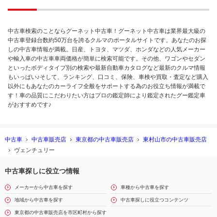
中古車検索のことならグーネット中古車！グーネット中古車は業界最大級の
中古車登録台数約50万台を誇るクルマのポータルサイトです。あなたのお探
しの中古車情報が満載。日産、トヨタ、マツダ、ホンダなどの人気メーカー
や輸入車の中古車車両価格が簡単に検索可能です。その他、ワゴンやセダン
といったボディタイプ別の検索や最新自動車カタログなど最新のクルマ情報
もいっぱい♪そして、ランキング、口コミ、保険、車検や買取・査定など購入
以外にもあなたのカーライフ全般をサポートする為のお役立ち情報が満載で
す！車の品質にこだわりたい方はプロの鑑定師により鑑定されたグー鑑定車
がおすすめです♪
中古車
中古車販売店
東京都の中古車販売店
東村山市の中古車販売店
ヴェンチュリー
中古車探しに役立つ情報
メーカーから中古車を探す
車種から中古車を探す
地域から中古車を探す
中古車探しに役立つコンテンツ
東京都の中古車販売店を市区町村から探す