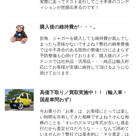
実際に走ってテスト走行してこそ本来のコンデ
ィションが把握出来るのです！
購入後の維持費が・・・。
折角、ジャガーを購入しても維持費が嵩んでし
まったら意味がないですよね？弊社の納車整備
では今不具合のある箇所の整備だけに止まらず
予防整備も心掛けております。購入後のメンテ
ナンスでは社外品・汎用品・・・純正は輸入対
応にてお客様が安価に維持して頂けるように心
掛けております。
高価下取り／買取実施中！！（輸入車・
国産車問わず）
今お乗りの「お車」は、お客様にとっては楽し
い時間を共有してきた相棒ですよね？そんな相
棒のことを「オレのクルマは年式が古いし過走
行だから査定ゼロだろうな・・」なんて諦めて
いませんか？弊社では基本的に「￥０査定」は