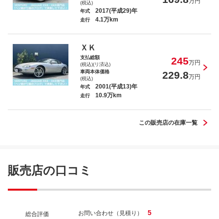
万円
(税込)
2017(平成29)年
年式
4.1万km
走行
ジャガー ＸＫＲ
ＸＫ
支払総額
245
万円
(税込)(リ済込)
車両本体価格
229.8
万円
(税込)
2001(平成13)年
年式
10.9万km
ジャガー ＸＫＲ
走行
この販売店の在庫一覧
販売店の口コミ
5
お問い合わせ（見積り）
総合評価