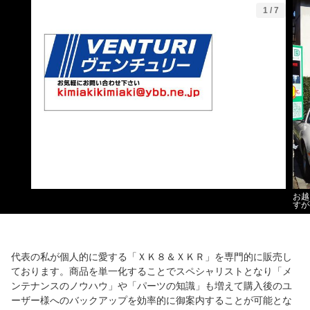
1
/
7
お越
すが
代表の私が個人的に愛する「ＸＫ８＆ＸＫＲ」を専門的に販売し
ております。商品を単一化することでスペシャリストとなり「メ
ンテナンスのノウハウ」や「パーツの知識」も増えて購入後のユ
ーザー様へのバックアップを効率的に御案内することが可能とな