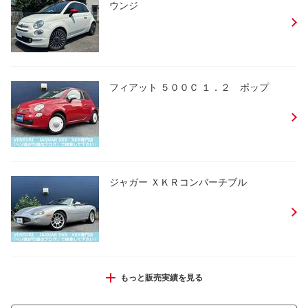
ウンジ
フィアット ５００Ｃ １．２ ポップ
ジャガー ＸＫＲコンバーチブル
ジャガー Ｓタイプ ４．２ソブリン
もっと販売実績を見る