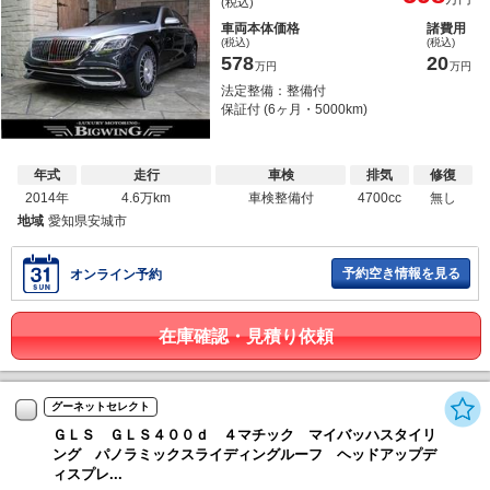
(税込)
車両本体価格
諸費用
(税込)
(税込)
578
20
万円
万円
法定整備：整備付
保証付 (6ヶ月・5000km)
年式
走行
車検
排気
修復
2014年
4.6万km
車検整備付
4700cc
無し
地域
愛知県安城市
予約空き情報を見る
オンライン予約
在庫確認・見積り依頼
グーネットセレクト
ＧＬＳ ＧＬＳ４００ｄ ４マチック マイバッハスタイリ
ング パノラミックスライディングルーフ ヘッドアップデ
ィスプレ...