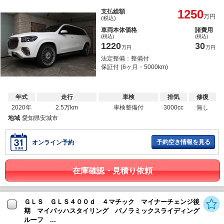
1250
支払総額
万円
(税込)
車両本体価格
諸費用
(税込)
(税込)
1220
30
万円
万円
法定整備：整備付
保証付 (6ヶ月・5000km)
年式
走行
車検
排気
修復
2020年
2.5万km
車検整備付
3000cc
無し
地域
愛知県安城市
予約空き情報を見る
オンライン予約
在庫確認・見積り依頼
ＧＬＳ ＧＬＳ４００ｄ ４マチック マイナーチェンジ後
期 マイバッハスタイリング パノラミックスライディング
ルーフ ...