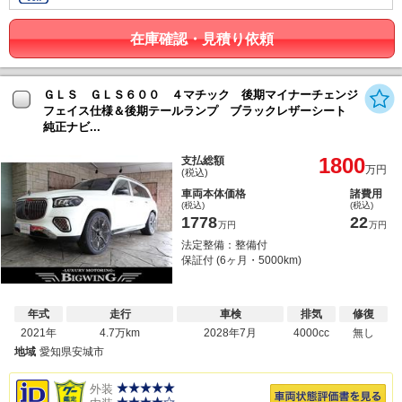
在庫確認・見積り依頼
ＧＬＳ ＧＬＳ６００ ４マチック 後期マイナーチェンジ
フェイス仕様＆後期テールランプ ブラックレザーシート
純正ナビ...
1800
支払総額
万円
(税込)
車両本体価格
諸費用
(税込)
(税込)
1778
22
万円
万円
法定整備：整備付
保証付 (6ヶ月・5000km)
年式
走行
車検
排気
修復
2021年
4.7万km
2028年7月
4000cc
無し
地域
愛知県安城市
外装