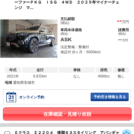
ーファーＰＫＧ ＩＳＧ ４ＷＤ ２０２５年マイナーチェ
ンジ マ...
--
支払総額
万円
(税込)
車両本体価格
諸費用
(税込)
(税込)
ASK
--
万円
法定整備：整備付
保証付 (6ヶ月・5000km)
年式
走行
車検
排気
修復
2021年
0.9万km
なし
4000cc
無し
地域
愛知県安城市
予約空き情報を見る
オンライン予約
在庫確認・見積り依頼
Ｅクラス Ｅ２２０ｄ 後期６３スタイリング アバンギャ