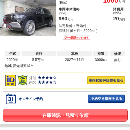
1000
万円
(税込)
車両本体価格
諸費用
(税込)
(税込)
980
20
万円
万円
法定整備：整備付
保証付 (6ヶ月・5000km)
年式
走行
車検
排気
修復
2020年
5.5万km
2027年11月
3000cc
無し
地域
愛知県安城市
外装
内装
予約空き情報を見る
オンライン予約
在庫確認・見積り依頼