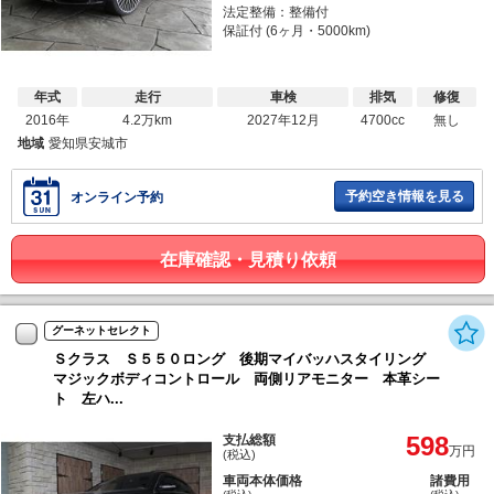
法定整備：整備付
保証付 (6ヶ月・5000km)
年式
走行
車検
排気
修復
2016年
4.2万km
2027年12月
4700cc
無し
地域
愛知県安城市
予約空き情報を見る
オンライン予約
在庫確認・見積り依頼
グーネットセレクト
Ｓクラス Ｓ５５０ロング 後期マイバッハスタイリング
マジックボディコントロール 両側リアモニター 本革シー
ト 左ハ...
598
支払総額
万円
(税込)
車両本体価格
諸費用