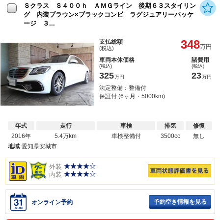
Ｓクラス Ｓ４００ｈ ＡＭＧライン 後期６３スタイリン
グ 内装ブラウン×ブラックコンビ ラグジュアリーパッケ
ージ ３...
348
支払総額
万円
(税込)
車両本体価格
諸費用
(税込)
(税込)
325
23
万円
万円
法定整備：整備付
保証付 (6ヶ月・5000km)
年式
走行
車検
排気
修復
2016年
5.4万km
車検整備付
3500cc
無し
地域
愛知県安城市
外装
内装
予約空き情報を見る
オンライン予約