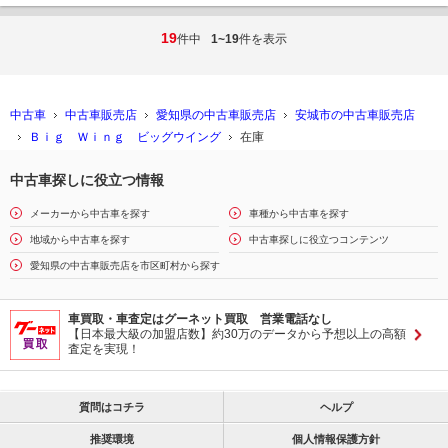
19
件中
1~19
件を表示
中古車
中古車販売店
愛知県の中古車販売店
安城市の中古車販売店
Ｂｉｇ Ｗｉｎｇ ビッグウイング
在庫
中古車探しに役立つ情報
メーカーから中古車を探す
車種から中古車を探す
地域から中古車を探す
中古車探しに役立つコンテンツ
愛知県の中古車販売店を市区町村から探す
車買取・車査定はグーネット買取 営業電話なし
【日本最大級の加盟店数】約30万のデータから予想以上の高額
査定を実現！
質問はコチラ
ヘルプ
推奨環境
個人情報保護方針