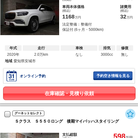
車両本体価格
諸費用
(税込)
(税込)
1168
32
万円
万円
法定整備：整備付
保証付 (6ヶ月・5000km)
年式
走行
車検
排気
修復
2020年
2.0万km
なし
3000cc
無し
地域
愛知県安城市
予約空き情報を見る
オンライン予約
在庫確認・見積り依頼
グーネットセレクト
Ｓクラス Ｓ５５０ロング 後期マイバッハスタイリング
598
支払総額
万円