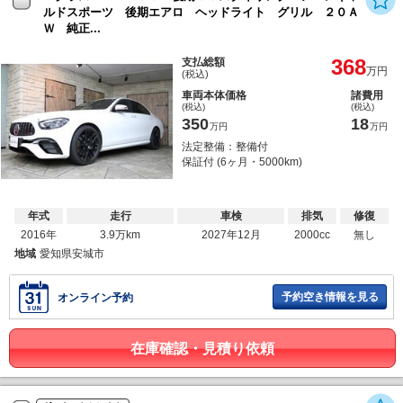
ルドスポーツ 後期エアロ ヘッドライト グリル ２０Ａ
Ｗ 純正...
368
支払総額
万円
(税込)
車両本体価格
諸費用
(税込)
(税込)
350
18
万円
万円
法定整備：整備付
保証付 (6ヶ月・5000km)
年式
走行
車検
排気
修復
2016年
3.9万km
2027年12月
2000cc
無し
地域
愛知県安城市
予約空き情報を見る
オンライン予約
在庫確認・見積り依頼