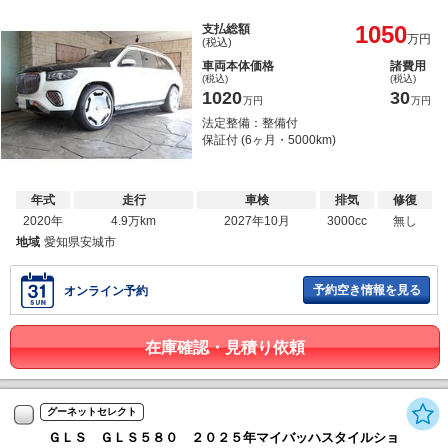
1050
支払総額
万円
(税込)
車両本体価格
諸費用
(税込)
(税込)
1020
30
万円
万円
法定整備：整備付
保証付 (6ヶ月・5000km)
年式
走行
車検
排気
修復
2020年
4.9万km
2027年10月
3000cc
無し
地域
愛知県安城市
予約空き情報を見る
オンライン予約
在庫確認・見積り依頼
グーネットセレクト
ＧＬＳ ＧＬＳ５８０ ２０２５年マイバッハスタイルショ