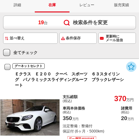
詳細
在庫
レビュー
販売実績
19
検索条件を変更
台
更新時に
条件保存
メール送信
全てチェック
グーネットセレクト
Ｅクラス Ｅ２００ クーペ スポーツ ６３スタイリン
グ パノラミックスライディングルーフ ブラックレザーシ
ート
370
支払総額
万円
(税込)
車両本体価格
諸費用
(税込)
(税込)
350
20
万円
万円
法定整備：整備付
保証付 (6ヶ月・5000km)