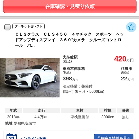
在庫確認・見積り依頼
グーネットセレクト
ＣＬＳクラス ＣＬＳ４５０ ４マチック スポーツ ヘッ
ドアップディスプレイ ３６０°カメラ クルーズコントロ
ール パ...
420
支払総額
万円
(税込)
車両本体価格
諸費用
(税込)
(税込)
398
22
万円
万円
法定整備：整備付
保証付 (6ヶ月・5000km)
年式
走行
車検
排気
修復
2018年
4.4万km
車検整備付
3000cc
無し
地域
愛知県安城市
予約空き情報を見る
オンライン予約