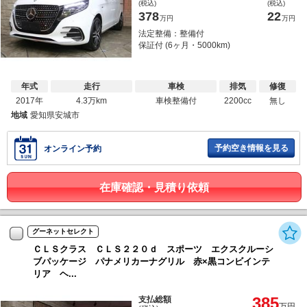
(税込)
(税込)
378
22
万円
万円
法定整備：整備付
保証付 (6ヶ月・5000km)
年式
走行
車検
排気
修復
2017年
4.3万km
車検整備付
2200cc
無し
地域
愛知県安城市
予約空き情報を見る
オンライン予約
在庫確認・見積り依頼
グーネットセレクト
ＣＬＳクラス ＣＬＳ２２０ｄ スポーツ エクスクルーシ
ブパッケージ パナメリカーナグリル 赤×黒コンビインテ
リア ヘ...
385
支払総額
万円