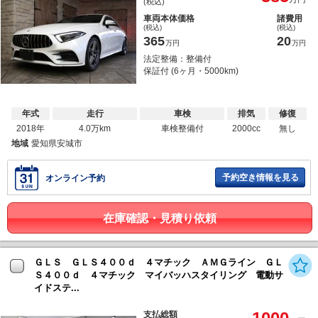
(税込)
車両本体価格
諸費用
(税込)
(税込)
365
20
万円
万円
法定整備：整備付
保証付 (6ヶ月・5000km)
年式
走行
車検
排気
修復
2018年
4.0万km
車検整備付
2000cc
無し
地域
愛知県安城市
予約空き情報を見る
オンライン予約
在庫確認・見積り依頼
ＧＬＳ ＧＬＳ４００ｄ ４マチック ＡＭＧライン ＧＬ
Ｓ４００ｄ ４マチック マイバッハスタイリング 電動サ
イドステ...
支払総額