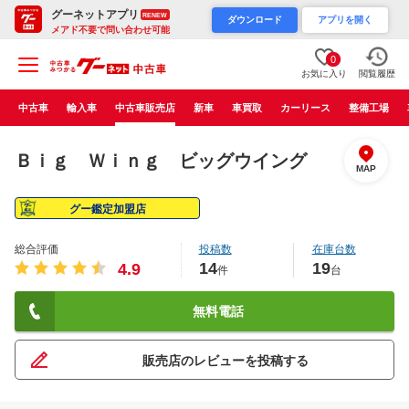
グーネットアプリ
RENEW
ダウンロード
アプリを開く
メアド不要で問い合わせ可能
0
お気に入り
閲覧履歴
中古車
輸入車
中古車販売店
新車
車買取
カーリース
整備工場
Ｂｉｇ Ｗｉｎｇ ビッグウイング
MAP
グー鑑定加盟店
総合評価
投稿数
在庫台数
14
19
4.9
件
台
無料電話
販売店のレビューを投稿する