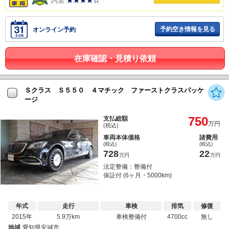
内装
予約空き情報を見る
オンライン予約
在庫確認・見積り依頼
Ｓクラス Ｓ５５０ ４マチック ファーストクラスパッケ
ージ
750
支払総額
万円
(税込)
車両本体価格
諸費用
(税込)
(税込)
728
22
万円
万円
法定整備：整備付
保証付 (6ヶ月・5000km)
年式
走行
車検
排気
修復
2015年
5.9万km
車検整備付
4700cc
無し
地域
愛知県安城市