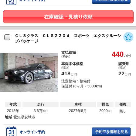
在庫確認・見積り依頼
ＣＬＳクラス ＣＬＳ２２０ｄ スポーツ エクスクルーシ
ブパッケージ
440
支払総額
万円
(税込)
車両本体価格
諸費用
(税込)
(税込)
418
22
万円
万円
法定整備：整備付
保証付 (6ヶ月・5000km)
年式
走行
車検
排気
修復
2018年
3.6万km
2027年8月
2000cc
無し
地域
愛知県安城市
予約空き情報を見る
オンライン予約