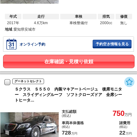
年式
走行
車検
排気
修復
2017年
4.6万km
車検整備付
2000cc
無し
地域
愛知県安城市
予約空き情報を見る
オンライン予約
在庫確認・見積り依頼
グーネットセレクト
Ｓクラス Ｓ５５０ 内装マキアートベージュ 後席モニタ
ー スライディングルーフ ソフトクローズドア 全席シー
トヒータ...
750
支払総額
万円
(税込)
車両本体価格
諸費用
(税込)
(税込)
728
22
万円
万円