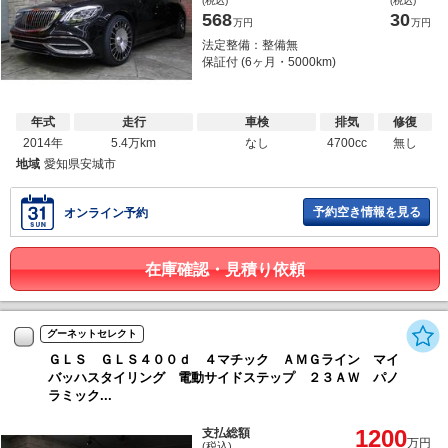
(税込)
(税込)
568
30
万円
万円
法定整備：整備無
保証付 (6ヶ月・5000km)
年式
走行
車検
排気
修復
2014年
5.4万km
なし
4700cc
無し
地域
愛知県安城市
予約空き情報を見る
オンライン予約
在庫確認・見積り依頼
グーネットセレクト
ＧＬＳ ＧＬＳ４００ｄ ４マチック ＡＭＧライン マイ
バッハスタイリング 電動サイドステップ ２３ＡＷ パノ
ラミック...
1200
支払総額
万円
(税込)