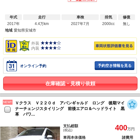
年式
走行
車検
排気
修復
2017年
4.4万km
2027年7月
2000cc
無し
地域
愛知県安城市
外装
内装
予約空き情報を見る
オンライン予約
在庫確認・見積り依頼
NEW!!
Ｖクラス Ｖ２２０ｄ アバンギャルド ロング 後期マイ
ナーチェンジスタイリング 前後エアロ＆ヘッドライト 黒
革 パワ...
400
支払総額
万円
(税込)
車両本体価格
諸費用