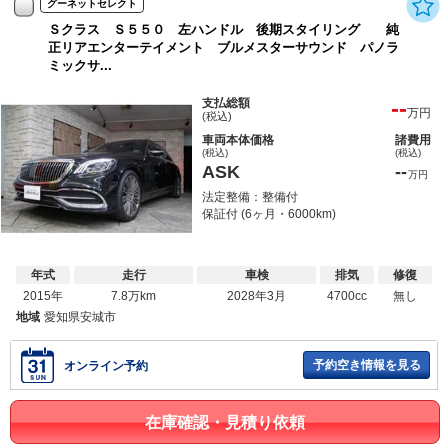
グーネットセレクト
Ｓクラス Ｓ５５０ 左ハンドル 後期スタイリング 純
正リアエンターテイメント ブルメスターサウンド パノラ
ミックサ...
--
支払総額
万円
(税込)
車両本体価格
諸費用
(税込)
(税込)
ASK
--
万円
法定整備：整備付
保証付 (6ヶ月・6000km)
年式
走行
車検
排気
修復
2015年
7.8万km
2028年3月
4700cc
無し
地域
愛知県安城市
予約空き情報を見る
オンライン予約
在庫確認・見積り依頼