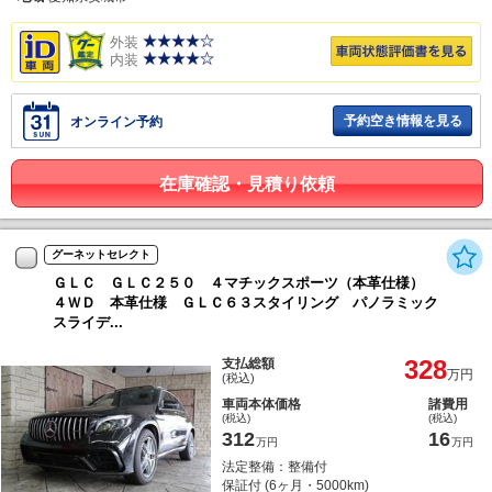
外装
内装
予約空き情報を見る
オンライン予約
在庫確認・見積り依頼
グーネットセレクト
ＧＬＣ ＧＬＣ２５０ ４マチックスポーツ（本革仕様）
４ＷＤ 本革仕様 ＧＬＣ６３スタイリング パノラミック
スライデ...
328
支払総額
万円
(税込)
車両本体価格
諸費用
(税込)
(税込)
312
16
万円
万円
法定整備：整備付
保証付 (6ヶ月・5000km)