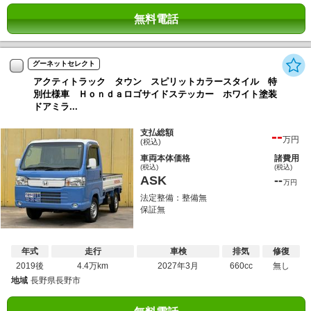
無料電話
グーネットセレクト
アクティトラック タウン スピリットカラースタイル 特
別仕様車 Ｈｏｎｄａロゴサイドステッカー ホワイト塗装
ドアミラ...
--
支払総額
万円
(税込)
車両本体価格
諸費用
(税込)
(税込)
ASK
--
万円
法定整備：整備無
保証無
年式
走行
車検
排気
修復
2019後
4.4万km
2027年3月
660cc
無し
地域
長野県長野市