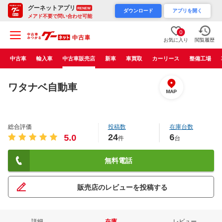
グーネットアプリ
RENEW
ダウンロード
アプリを開く
メアド不要で問い合わせ可能
0
お気に入り
閲覧履歴
中古車
輸入車
中古車販売店
新車
車買取
カーリース
整備工場
ワタナベ自動車
MAP
総合評価
投稿数
在庫台数
24
6
5.0
件
台
無料電話
販売店のレビューを投稿する
詳細
在庫
レビュー