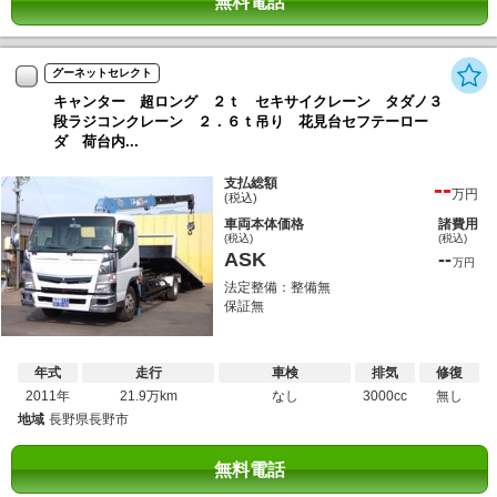
無料電話
グーネットセレクト
キャンター 超ロング ２ｔ セキサイクレーン タダノ３
段ラジコンクレーン ２．６ｔ吊り 花見台セフテーロー
ダ 荷台内...
--
支払総額
万円
(税込)
車両本体価格
諸費用
(税込)
(税込)
ASK
--
万円
法定整備：整備無
保証無
年式
走行
車検
排気
修復
2011年
21.9万km
なし
3000cc
無し
地域
長野県長野市
無料電話