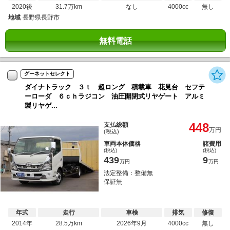
2020後
31.7万km
なし
4000cc
無し
地域
長野県長野市
無料電話
グーネットセレクト
ダイナトラック ３ｔ 超ロング 積載車 花見台 セフテ
ーローダ ６ｃｈラジコン 油圧開閉式リヤゲート アルミ
製リヤゲ...
448
支払総額
万円
(税込)
車両本体価格
諸費用
(税込)
(税込)
439
9
万円
万円
法定整備：整備無
保証無
年式
走行
車検
排気
修復
2014年
28.5万km
2026年9月
4000cc
無し