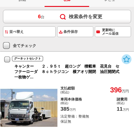
6
検索条件を変更
台
更新時に
条件保存
メール送信
全てチェック
グーネットセレクト
キャンター ２．９５ｔ 超ロング 積載車 花見台 セ
フテーローダ ８ｃｈラジコン 横アオリ開閉 油圧開閉式
一枚物ゲ...
396
支払総額
万円
(税込)
車両本体価格
諸費用
(税込)
(税込)
385
11
万円
万円
法定整備：整備無
保証無