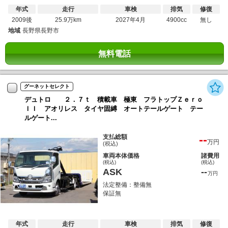
年式
走行
車検
排気
修復
2009後
25.9万km
2027年4月
4900cc
無し
地域
長野県長野市
無料電話
グーネットセレクト
デュトロ ２．７ｔ 積載車 極東 フラトップＺｅｒｏ
ＩＩ アオリレス タイヤ固縛 オートテールゲート テー
ルゲート...
--
支払総額
万円
(税込)
車両本体価格
諸費用
(税込)
(税込)
ASK
--
万円
法定整備：整備無
保証無
年式
走行
車検
排気
修復