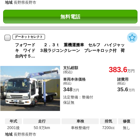
地域
長野県長野市
無料電話
グーネットセレクト
フォワード ２．３ｔ 重機運搬車 セルフ ハイジャッ
キ ワイド ３段ラジコンクレーン ブレーキロック付 荷
台内寸５...
383.6
支払総額
万円
(税込)
車両本体価格
諸費用
(税込)
(税込)
348
35.6
万円
万円
法定整備：整備付
保証無
年式
走行
車検
排気
修復
2001後
50.9万km
車検整備付
7200cc
無し
地域
長野県長野市