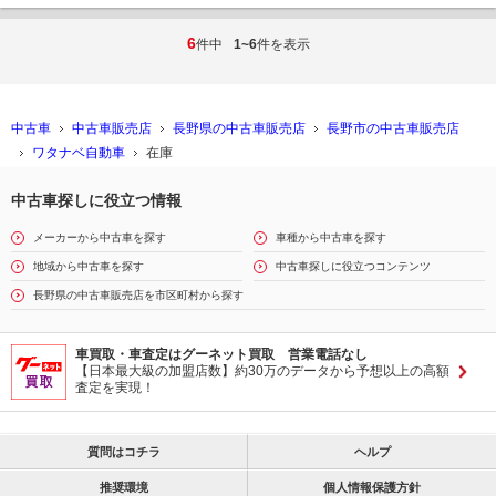
6
件中
1~6
件を表示
中古車
中古車販売店
長野県の中古車販売店
長野市の中古車販売店
ワタナベ自動車
在庫
中古車探しに役立つ情報
メーカーから中古車を探す
車種から中古車を探す
地域から中古車を探す
中古車探しに役立つコンテンツ
長野県の中古車販売店を市区町村から探す
車買取・車査定はグーネット買取 営業電話なし
【日本最大級の加盟店数】約30万のデータから予想以上の高額
査定を実現！
質問はコチラ
ヘルプ
推奨環境
個人情報保護方針