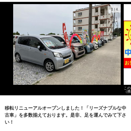
1
/
4
この
（携
移転リニューアルオープンしました！「リーズナブルな中
古車」を多数揃えております。是非、足を運んでみて下さ
い！