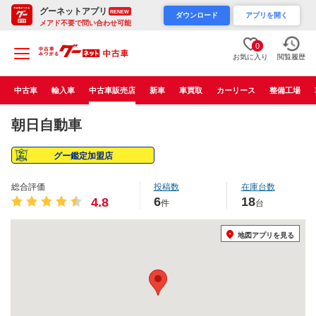
グーネットアプリ
RENEW
ダウンロード
アプリを開く
メアド不要で問い合わせ可能
0
お気に入り
閲覧履歴
中古車
輸入車
中古車販売店
新車
車買取
カーリース
整備工場
朝日自動車
グー鑑定加盟店
総合評価
投稿数
在庫台数
6
18
4.8
件
台
地図アプリを見る