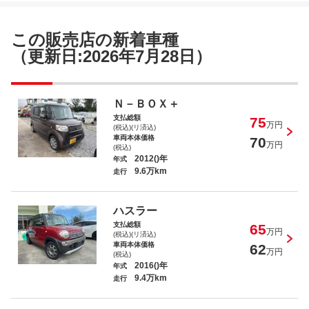
ムーヴコンテ Ｌ
この販売店の新着車種
（更新日:2026年7月28日）
Ｎ－ＷＧＮカスタム Ｇ
Ｎ－ＢＯＸ＋
支払総額
75
万円
(税込)(リ済込)
車両本体価格
70
万円
(税込)
2012()年
年式
9.6万km
走行
スペーシア Ｇリミテッド
ハスラー
支払総額
65
万円
(税込)(リ済込)
車両本体価格
62
万円
(税込)
2016()年
年式
9.4万km
走行
ｅＫスペース Ｇ