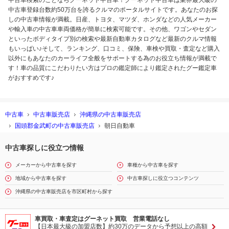
中古車検索のことならグーネット中古車！グーネット中古車は業界最大級の
中古車登録台数約50万台を誇るクルマのポータルサイトです。あなたのお探
しの中古車情報が満載。日産、トヨタ、マツダ、ホンダなどの人気メーカー
や輸入車の中古車車両価格が簡単に検索可能です。その他、ワゴンやセダン
といったボディタイプ別の検索や最新自動車カタログなど最新のクルマ情報
もいっぱい♪そして、ランキング、口コミ、保険、車検や買取・査定など購入
以外にもあなたのカーライフ全般をサポートする為のお役立ち情報が満載で
す！車の品質にこだわりたい方はプロの鑑定師により鑑定されたグー鑑定車
がおすすめです♪
中古車
中古車販売店
沖縄県の中古車販売店
国頭郡金武町の中古車販売店
朝日自動車
中古車探しに役立つ情報
メーカーから中古車を探す
車種から中古車を探す
地域から中古車を探す
中古車探しに役立つコンテンツ
沖縄県の中古車販売店を市区町村から探す
車買取・車査定はグーネット買取 営業電話なし
【日本最大級の加盟店数】約30万のデータから予想以上の高額