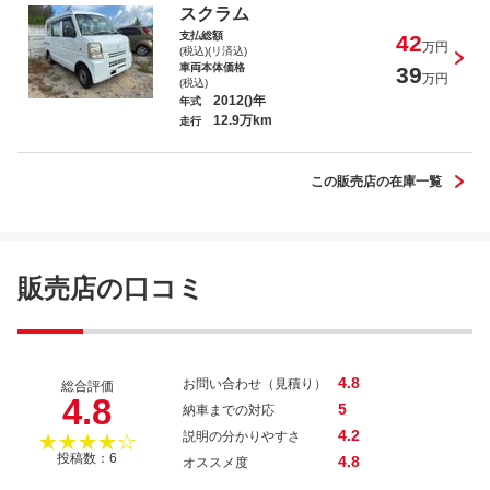
スクラム
支払総額
42
万円
(税込)(リ済込)
車両本体価格
39
万円
(税込)
2012()年
年式
12.9万km
ワゴンＲ
走行
この販売店の在庫一覧
ムーヴ
販売店の口コミ
4.8
お問い合わせ（見積り）
総合評価
4.8
5
納車までの対応
4.2
説明の分かりやすさ
★★★★☆
投稿数：6
4.8
オススメ度