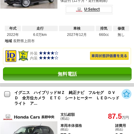
保証付 (12ヶ月・走行無制限)
年式
走行
車検
排気
修復
2022年
6.0万km
2027年12月
660cc
無し
地域
長野県上田市
外装
内装
無料電話
イグニス ハイブリッドＭＺ 純正ナビ フルセグ ＤＶ
Ｄ 全方位カメラ ＥＴＣ シートヒーター ＬＥＤヘッド
ライト ア...
87.5
支払総額
万円
(税込)
車両本体価格
諸費用
(税込)
(税込)