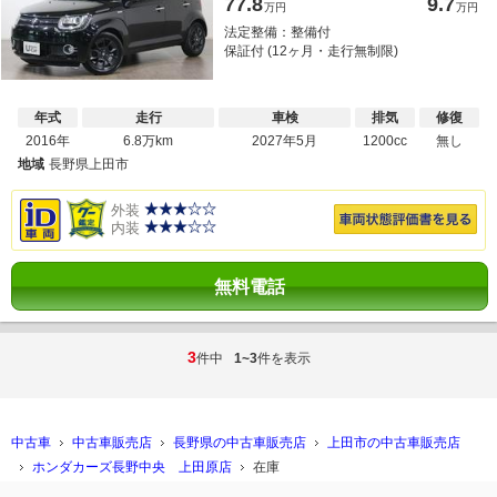
77.8
9.7
万円
万円
法定整備：整備付
保証付 (12ヶ月・走行無制限)
年式
走行
車検
排気
修復
2016年
6.8万km
2027年5月
1200cc
無し
地域
長野県上田市
外装
内装
無料電話
3
件中
1~3
件を表示
中古車
中古車販売店
長野県の中古車販売店
上田市の中古車販売店
ホンダカーズ長野中央 上田原店
在庫