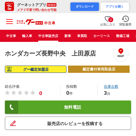
グーネットアプリ
RENEW
ダウンロード
アプリを開く
メアド不要で問い合わせ可能
0
お気に入り
閲覧履歴
中古車
輸入車
中古車販売店
新車
車買取
カーリース
整備工場
ホンダカーズ長野中央 上田原店
MAP
鑑定書付車両取扱店
グー鑑定加盟店
総合評価
投稿数
在庫台数
0
3
0
件
台
無料電話
販売店のレビューを投稿する