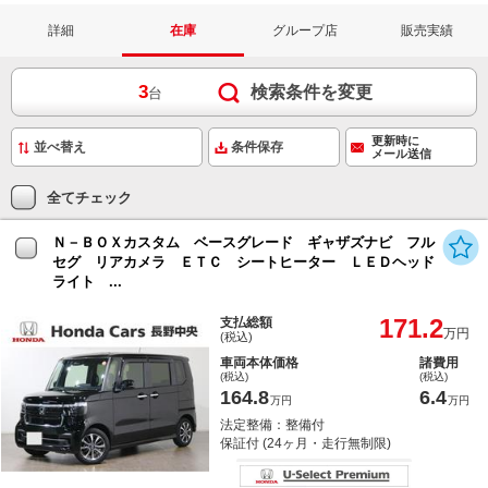
詳細
在庫
グループ店
販売実績
3
検索条件を変更
台
更新時に
条件保存
メール送信
全てチェック
Ｎ－ＢＯＸカスタム ベースグレード ギャザズナビ フル
セグ リアカメラ ＥＴＣ シートヒーター ＬＥＤヘッド
ライト ...
171.2
支払総額
万円
(税込)
車両本体価格
諸費用
(税込)
(税込)
164.8
6.4
万円
万円
法定整備：整備付
保証付 (24ヶ月・走行無制限)