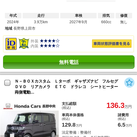
年式
走行
車検
排気
修復
2024年
3.9万km
2027年9月
660cc
無し
地域
長野県上田市
外装
内装
無料電話
Ｎ－ＢＯＸカスタム Ｌターボ ギャザズナビ フルセグ
ＤＶＤ リアカメラ ＥＴＣ ドラレコ シートヒーター
両側電動...
136.3
支払総額
万円
(税込)
車両本体価格
諸費用
(税込)
(税込)
129.8
6.5
万円
万円
法定整備：整備付