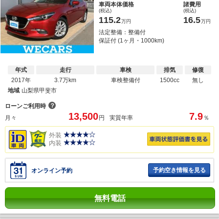
車両本体価格
諸費用
(税込)
(税込)
115.2
16.5
万円
万円
法定整備：整備付
保証付 (1ヶ月・1000km)
年式
走行
車検
排気
修復
2017年
3.7万km
車検整備付
1500cc
無し
地域
山梨県甲斐市
？
ローンご利用時
13,500
7.9
月々
円
実質年率
％
外装
内装
予約空き情報を見る
オンライン予約
無料電話