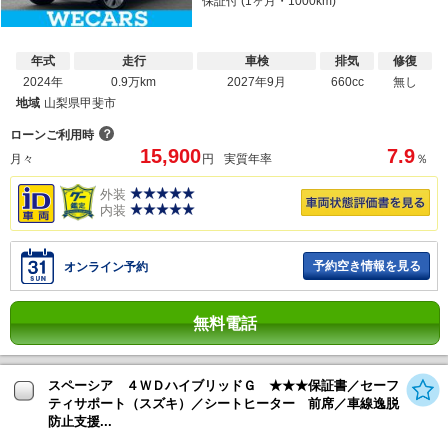
保証付 (1ヶ月・1000km)
年式
走行
車検
排気
修復
2024年
0.9万km
2027年9月
660cc
無し
地域
山梨県甲斐市
？
ローンご利用時
15,900
7.9
月々
円
実質年率
％
外装
内装
予約空き情報を見る
オンライン予約
無料電話
スペーシア ４ＷＤハイブリッドＧ ★★★保証書／セーフ
ティサポート（スズキ）／シートヒーター 前席／車線逸脱
防止支援...