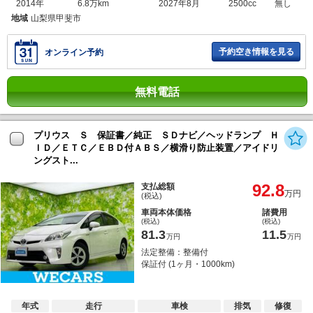
2014年
6.8万km
2027年8月
2500cc
無し
地域
山梨県甲斐市
予約空き情報を見る
オンライン予約
無料電話
プリウス Ｓ 保証書／純正 ＳＤナビ／ヘッドランプ Ｈ
ＩＤ／ＥＴＣ／ＥＢＤ付ＡＢＳ／横滑り防止装置／アイドリ
ングスト...
92.8
支払総額
万円
(税込)
車両本体価格
諸費用
(税込)
(税込)
81.3
11.5
万円
万円
法定整備：整備付
保証付 (1ヶ月・1000km)
年式
走行
車検
排気
修復