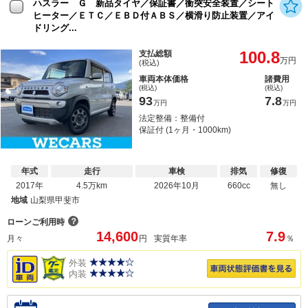
ハスラー Ｇ 新品タイヤ／保証書／衝突安全装置／シート
ヒーター／ＥＴＣ／ＥＢＤ付ＡＢＳ／横滑り防止装置／アイ
ドリング...
100.8
支払総額
万円
(税込)
車両本体価格
諸費用
(税込)
(税込)
93
7.8
万円
万円
法定整備：整備付
保証付 (1ヶ月・1000km)
年式
走行
車検
排気
修復
2017年
4.5万km
2026年10月
660cc
無し
地域
山梨県甲斐市
？
ローンご利用時
14,600
7.9
月々
円
実質年率
％
外装
内装