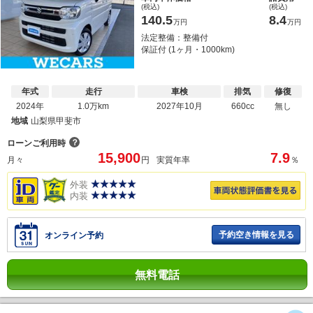
(税込)
(税込)
140.5
8.4
万円
万円
法定整備：整備付
保証付 (1ヶ月・1000km)
年式
走行
車検
排気
修復
2024年
1.0万km
2027年10月
660cc
無し
地域
山梨県甲斐市
？
ローンご利用時
15,900
7.9
月々
円
実質年率
％
外装
内装
予約空き情報を見る
オンライン予約
無料電話