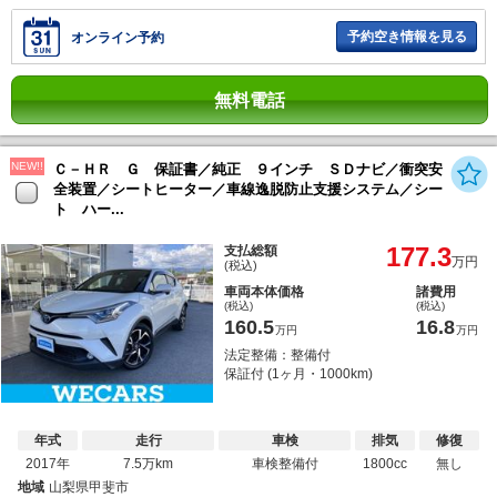
予約空き情報を見る
オンライン予約
無料電話
NEW!!
Ｃ－ＨＲ Ｇ 保証書／純正 ９インチ ＳＤナビ／衝突安
全装置／シートヒーター／車線逸脱防止支援システム／シー
ト ハー...
177.3
支払総額
万円
(税込)
車両本体価格
諸費用
(税込)
(税込)
160.5
16.8
万円
万円
法定整備：整備付
保証付 (1ヶ月・1000km)
年式
走行
車検
排気
修復
2017年
7.5万km
車検整備付
1800cc
無し
地域
山梨県甲斐市