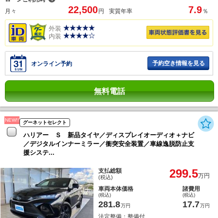
22,500
7.9
月々
円
実質年率
％
外装
内装
予約空き情報を見る
オンライン予約
無料電話
NEW!!
グーネットセレクト
ハリアー Ｓ 新品タイヤ／ディスプレイオーディオ＋ナビ
／デジタルインナーミラー／衝突安全装置／車線逸脱防止支
援システ...
299.5
支払総額
万円
(税込)
車両本体価格
諸費用
(税込)
(税込)
281.8
17.7
万円
万円
法定整備：整備付