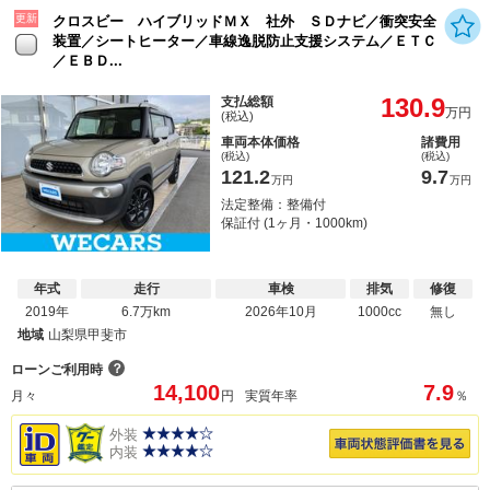
更新
クロスビー ハイブリッドＭＸ 社外 ＳＤナビ／衝突安全
装置／シートヒーター／車線逸脱防止支援システム／ＥＴＣ
／ＥＢＤ...
130.9
支払総額
万円
(税込)
車両本体価格
諸費用
(税込)
(税込)
121.2
9.7
万円
万円
法定整備：整備付
保証付 (1ヶ月・1000km)
年式
走行
車検
排気
修復
2019年
6.7万km
2026年10月
1000cc
無し
地域
山梨県甲斐市
？
ローンご利用時
14,100
7.9
月々
円
実質年率
％
外装
内装