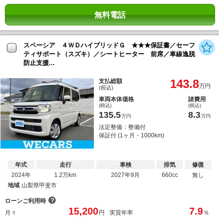
無料電話
スペーシア ４ＷＤハイブリッドＧ ★★★保証書／セーフ
ティサポート（スズキ）／シートヒーター 前席／車線逸脱
防止支援...
143.8
支払総額
万円
(税込)
車両本体価格
諸費用
(税込)
(税込)
135.5
8.3
万円
万円
法定整備：整備付
保証付 (1ヶ月・1000km)
年式
走行
車検
排気
修復
2024年
1.2万km
2027年9月
660cc
無し
地域
山梨県甲斐市
？
ローンご利用時
15,200
7.9
月々
円
実質年率
％