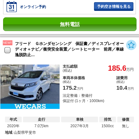
予約空き情報を見る
オンライン予約
無料電話
NEW!!
フリード Ｇホンダセンシング 保証書／ディスプレイオー
ディオ＋ナビ／衝突安全装置／シートヒーター 前席／車線
逸脱防止...
185.6
支払総額
万円
(税込)
車両本体価格
諸費用
(税込)
(税込)
175.2
10.4
万円
万円
法定整備：整備付
保証付 (1ヶ月・1000km)
年式
走行
車検
排気
修復
2020年
7.0万km
2027年3月
1500cc
無し
地域
山梨県甲斐市