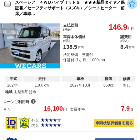
スペーシア ４ＷＤハイブリッドＧ ★★★新品タイヤ／保
証書／セーフティサポート（スズキ）／シートヒーター 前
席／車線...
146.9
支払総額
万円
(税込)
車両本体価格
諸費用
(税込)
(税込)
138.5
8.4
万円
万円
法定整備：整備付
保証付 (1ヶ月・1000km)
年式
走行
車検
排気
修復
2024年
1.0万km
2027年10月
660cc
無し
地域
山梨県甲斐市
？
ローンご利用時
16,100
7.9
月々
円
実質年率
％
外装
内装