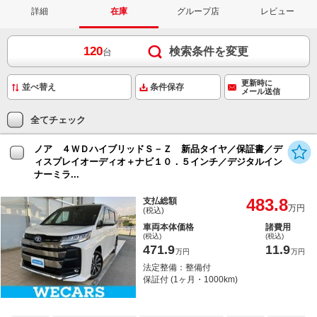
詳細
在庫
グループ店
レビュー
120
検索条件を変更
台
更新時に
条件保存
メール送信
全てチェック
ノア ４ＷＤハイブリッドＳ－Ｚ 新品タイヤ／保証書／デ
ィスプレイオーディオ＋ナビ１０．５インチ／デジタルイン
ナーミラ...
483.8
支払総額
万円
(税込)
車両本体価格
諸費用
(税込)
(税込)
471.9
11.9
万円
万円
法定整備：整備付
保証付 (1ヶ月・1000km)