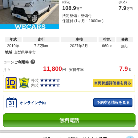
(税込)
(税込)
108.9
7.9
万円
万円
法定整備：整備付
保証付 (1ヶ月・1000km)
年式
走行
車検
排気
修復
2019年
7.2万km
2027年2月
660cc
無し
地域
山梨県甲斐市
？
ローンご利用時
11,800
7.9
月々
円
実質年率
％
外装
内装
予約空き情報を見る
オンライン予約
無料電話