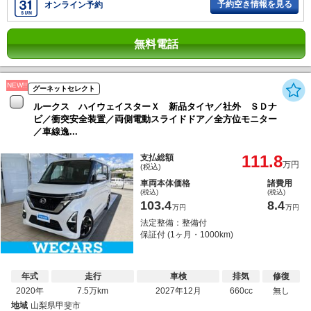
予約空き情報を見る
オンライン予約
無料電話
NEW!!
グーネットセレクト
ルークス ハイウェイスターＸ 新品タイヤ／社外 ＳＤナ
ビ／衝突安全装置／両側電動スライドドア／全方位モニター
／車線逸...
111.8
支払総額
万円
(税込)
車両本体価格
諸費用
(税込)
(税込)
103.4
8.4
万円
万円
法定整備：整備付
保証付 (1ヶ月・1000km)
年式
走行
車検
排気
修復
2020年
7.5万km
2027年12月
660cc
無し
地域
山梨県甲斐市