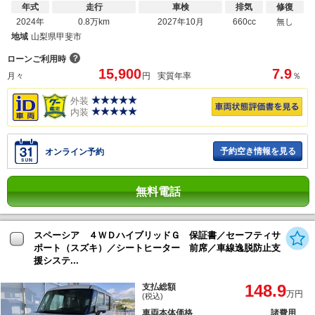
年式
走行
車検
排気
修復
2024年
0.8万km
2027年10月
660cc
無し
地域
山梨県甲斐市
？
ローンご利用時
15,900
7.9
月々
円
実質年率
％
外装
内装
予約空き情報を見る
オンライン予約
無料電話
スペーシア ４ＷＤハイブリッドＧ 保証書／セーフティサ
ポート（スズキ）／シートヒーター 前席／車線逸脱防止支
援システ...
148.9
支払総額
万円
(税込)
車両本体価格
諸費用