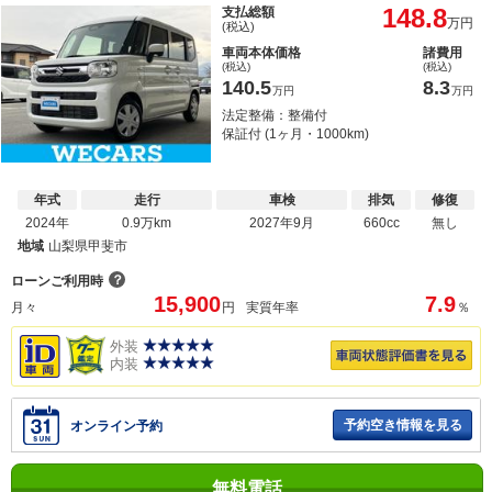
148.8
支払総額
万円
(税込)
車両本体価格
諸費用
(税込)
(税込)
140.5
8.3
万円
万円
法定整備：整備付
保証付 (1ヶ月・1000km)
年式
走行
車検
排気
修復
2024年
0.9万km
2027年9月
660cc
無し
地域
山梨県甲斐市
？
ローンご利用時
15,900
7.9
月々
円
実質年率
％
外装
内装
予約空き情報を見る
オンライン予約
無料電話