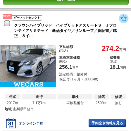
NEW!!
グーネットセレクト
クラウンハイブリッド ハイブリッドアスリートＳ Ｊフロ
ンティアリミテッド 新品タイヤ／サンルーフ／保証書／純
正 ８イ...
274.2
支払総額
万円
(税込)
車両本体価格
諸費用
(税込)
(税込)
256.1
18.1
万円
万円
法定整備：整備付
保証付 (1ヶ月・1000km)
年式
走行
車検
排気
修復
2017年
7.1万km
車検整備付
2500cc
無し
地域
山梨県甲斐市
予約空き情報を見る
オンライン予約