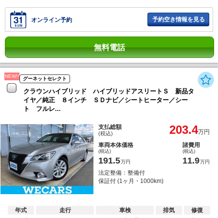
予約空き情報を見る
オンライン予約
無料電話
NEW!!
グーネットセレクト
クラウンハイブリッド ハイブリッドアスリートＳ 新品タ
イヤ／純正 ８インチ ＳＤナビ／シートヒーター／シー
ト フルレ...
203.4
支払総額
万円
(税込)
車両本体価格
諸費用
(税込)
(税込)
191.5
11.9
万円
万円
法定整備：整備付
保証付 (1ヶ月・1000km)
年式
走行
車検
排気
修復