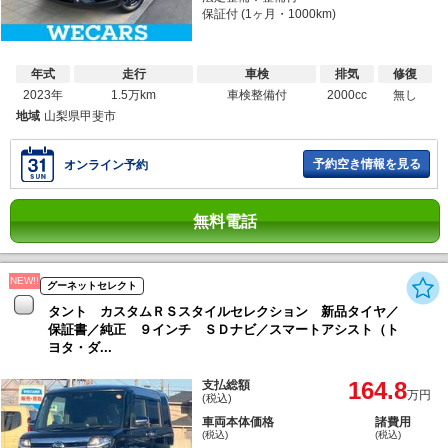
保証付 (1ヶ月・1000km)
年式
走行
車検
排気
修復
2023年
1.5万km
車検整備付
2000cc
無し
地域
山梨県甲斐市
予約空き情報を見る
オンライン予約
無料電話
NEW!!
グーネットセレクト
タント カスタムＲＳスタイルセレクション 新品タイヤ／
保証書／純正 ９インチ ＳＤナビ／スマートアシスト（ト
ヨタ・ダ...
164.8
支払総額
万円
(税込)
車両本体価格
諸費用
(税込)
(税込)