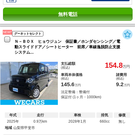
無料電話
NEW!!
グーネットセレクト
Ｎ－ＢＯＸ ヒョウジュン 保証書／ホンダセンシング／電
動スライドドア／シートヒーター 前席／車線逸脱防止支援
システム...
154.8
支払総額
万円
(税込)
車両本体価格
諸費用
(税込)
(税込)
145.6
9.2
万円
万円
法定整備：整備付
保証付 (1ヶ月・1000km)
年式
走行
車検
排気
修復
2025年
0.9万km
2028年1月
660cc
無し
地域
山梨県甲斐市