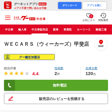
グーネットアプリ
RENEW
ダウンロード
アプリを開く
メアド不要で問い合わせ可能
0
お気に入り
閲覧履歴
中古車
輸入車
中古車販売店
新車
車買取
カーリース
整備工場
ＷＥＣＡＲＳ（ウィーカーズ）甲斐店
MAP
グー鑑定加盟店
総合評価
投稿数
在庫台数
2
120
4.4
件
台
無料電話
販売店のレビューを投稿する