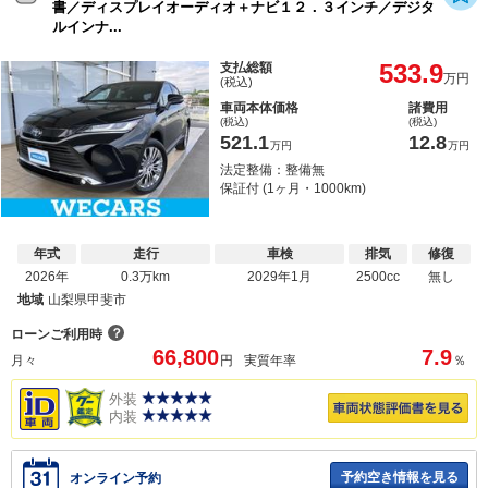
書／ディスプレイオーディオ＋ナビ１２．３インチ／デジタ
ルインナ...
533.9
支払総額
万円
(税込)
車両本体価格
諸費用
(税込)
(税込)
521.1
12.8
万円
万円
法定整備：整備無
保証付 (1ヶ月・1000km)
年式
走行
車検
排気
修復
2026年
0.3万km
2029年1月
2500cc
無し
地域
山梨県甲斐市
？
ローンご利用時
66,800
7.9
月々
円
実質年率
％
外装
内装
予約空き情報を見る
オンライン予約