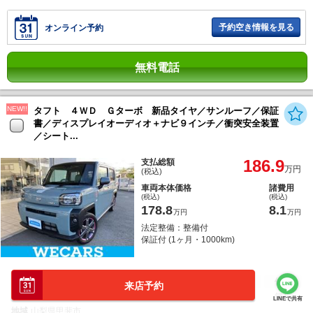
予約空き情報を見る
オンライン予約
無料電話
NEW!!
タフト ４ＷＤ Ｇターボ 新品タイヤ／サンルーフ／保証
書／ディスプレイオーディオ＋ナビ９インチ／衝突安全装置
／シート...
186.9
支払総額
万円
(税込)
車両本体価格
諸費用
(税込)
(税込)
178.8
8.1
万円
万円
法定整備：整備付
保証付 (1ヶ月・1000km)
年式
走行
車検
排気
修復
来店予約
2022年
3.0万km
2027年2月
660cc
無し
LINEで共有
地域
山梨県甲斐市