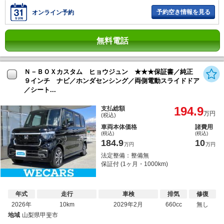
予約空き情報を見る
オンライン予約
無料電話
Ｎ－ＢＯＸカスタム ヒョウジュン ★★★保証書／純正
９インチ ナビ／ホンダセンシング／両側電動スライドドア
／シート...
194.9
支払総額
万円
(税込)
車両本体価格
諸費用
(税込)
(税込)
184.9
10
万円
万円
法定整備：整備無
保証付 (1ヶ月・1000km)
年式
走行
車検
排気
修復
2026年
10km
2029年2月
660cc
無し
地域
山梨県甲斐市