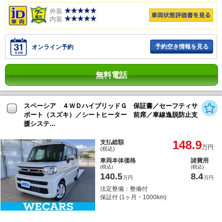
外装
内装
予約空き情報を見る
オンライン予約
無料電話
スペーシア ４ＷＤハイブリッドＧ 保証書／セーフティサ
ポート（スズキ）／シートヒーター 前席／車線逸脱防止支
援システ...
148.9
支払総額
万円
(税込)
車両本体価格
諸費用
(税込)
(税込)
140.5
8.4
万円
万円
法定整備：整備付
保証付 (1ヶ月・1000km)