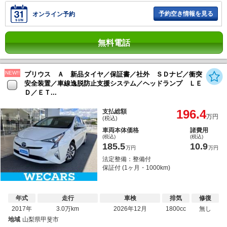
予約空き情報を見る
オンライン予約
無料電話
NEW!!
プリウス Ａ 新品タイヤ／保証書／社外 ＳＤナビ／衝突
安全装置／車線逸脱防止支援システム／ヘッドランプ ＬＥ
Ｄ／ＥＴ...
196.4
支払総額
万円
(税込)
車両本体価格
諸費用
(税込)
(税込)
185.5
10.9
万円
万円
法定整備：整備付
保証付 (1ヶ月・1000km)
年式
走行
車検
排気
修復
2017年
3.0万km
2026年12月
1800cc
無し
地域
山梨県甲斐市