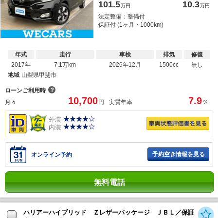
101.5
10.3
万円
万円
法定整備：整備付
保証付 (1ヶ月・1000km)
年式
走行
車検
排気
修復
2017年
7.1万km
2026年12月
1500cc
無し
地域
山梨県甲斐市
？
ローンご利用時
10,700
7.9
月々
円
実質年率
％
外装
内装
予約空き情報を見る
オンライン予約
無料電話
ハリアーハイブリッド Ｚレザーパッケージ ＪＢＬ／保証