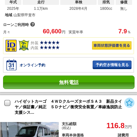
年式
走行
車検
排気
修復
2025年
1.1万km
2028年4月
1800cc
無し
地域
山梨県甲斐市
？
ローンご利用時
60,600
7.9
月々
円
実質年率
％
外装
内装
予約空き情報を見る
オンライン予約
無料電話
ハイゼットカーゴ ４ＷＤクルーズターボＳＡ３ 新品タイ
ヤ／保証書／純正 ＳＤナビ／衝突安全装置／車線逸脱防止
支援シス...
116.8
支払総額
万円
(税込)
車両本体価格
諸費用