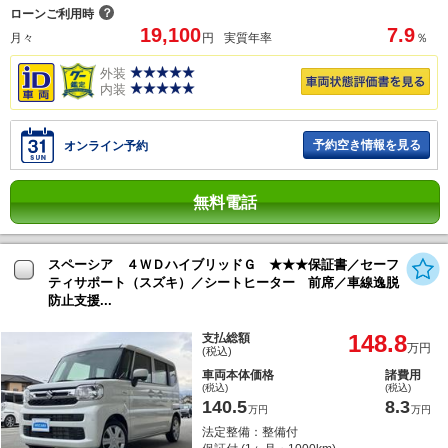
？
ローンご利用時
19,100
7.9
月々
円
実質年率
％
外装
内装
予約空き情報を見る
オンライン予約
無料電話
スペーシア ４ＷＤハイブリッドＧ ★★★保証書／セーフ
ティサポート（スズキ）／シートヒーター 前席／車線逸脱
防止支援...
148.8
支払総額
万円
(税込)
車両本体価格
諸費用
(税込)
(税込)
140.5
8.3
万円
万円
法定整備：整備付