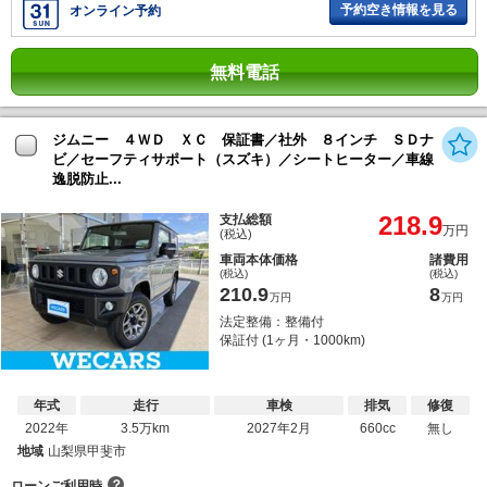
予約空き情報を見る
オンライン予約
無料電話
ジムニー ４ＷＤ ＸＣ 保証書／社外 ８インチ ＳＤナ
ビ／セーフティサポート（スズキ）／シートヒーター／車線
逸脱防止...
218.9
支払総額
万円
(税込)
車両本体価格
諸費用
(税込)
(税込)
210.9
8
万円
万円
法定整備：整備付
保証付 (1ヶ月・1000km)
年式
走行
車検
排気
修復
2022年
3.5万km
2027年2月
660cc
無し
地域
山梨県甲斐市
？
ローンご利用時