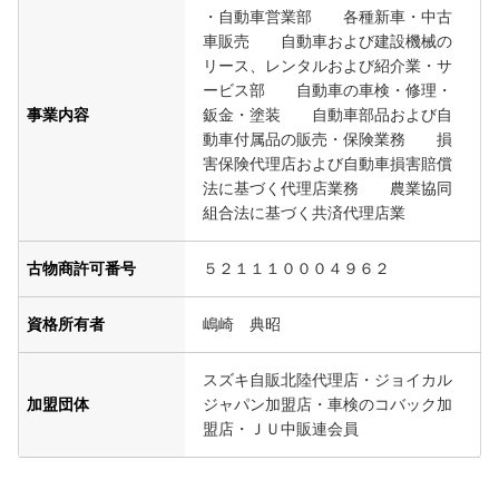
・自動車営業部 各種新車・中古
車販売 自動車および建設機械の
リース、レンタルおよび紹介業・サ
ービス部 自動車の車検・修理・
事業内容
鈑金・塗装 自動車部品および自
動車付属品の販売・保険業務 損
害保険代理店および自動車損害賠償
法に基づく代理店業務 農業協同
組合法に基づく共済代理店業
古物商許可番号
５２１１１０００４９６２
資格所有者
嶋崎 典昭
スズキ自販北陸代理店・ジョイカル
加盟団体
ジャパン加盟店・車検のコバック加
盟店・ＪＵ中販連会員