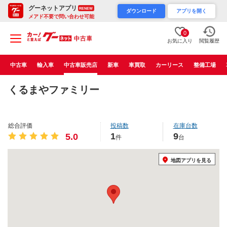
グーネットアプリ
RENEW
ダウンロード
アプリを開く
メアド不要で問い合わせ可能
0
お気に入り
閲覧履歴
中古車
輸入車
中古車販売店
新車
車買取
カーリース
整備工場
くるまやファミリー
総合評価
投稿数
在庫台数
1
9
5.0
件
台
地図アプリを見る