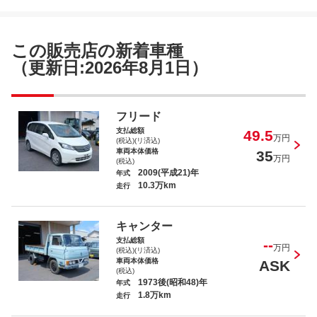
この販売店の新着車種
（更新日:2026年8月1日）
フリード
支払総額
49.5
万円
(税込)(リ済込)
車両本体価格
35
万円
(税込)
2009(平成21)年
年式
10.3万km
走行
キャンター
支払総額
--
万円
(税込)(リ済込)
車両本体価格
ASK
(税込)
1973後(昭和48)年
年式
1.8万km
走行