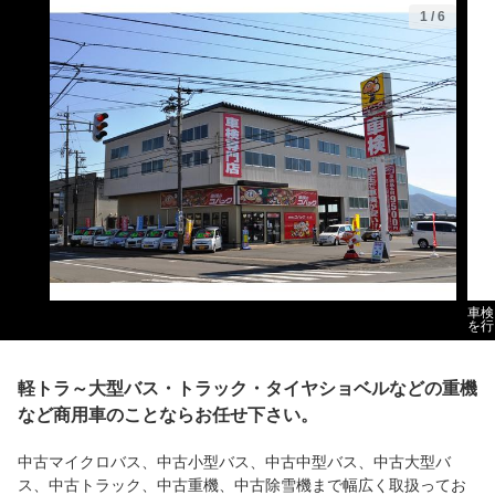
1
/
6
車検
を行
軽トラ～大型バス・トラック・タイヤショベルなどの重機
など商用車のことならお任せ下さい。
中古マイクロバス、中古小型バス、中古中型バス、中古大型バ
ス、中古トラック、中古重機、中古除雪機まで幅広く取扱ってお