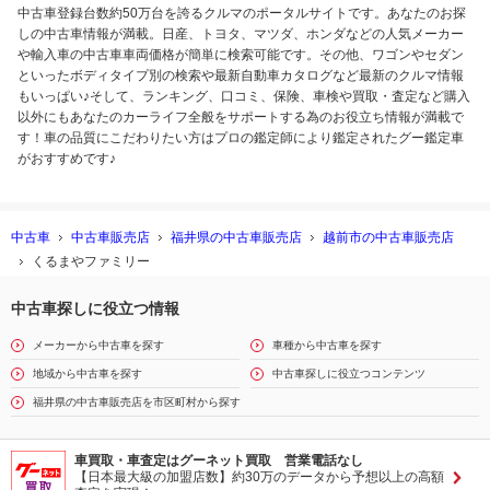
中古車登録台数約50万台を誇るクルマのポータルサイトです。あなたのお探
しの中古車情報が満載。日産、トヨタ、マツダ、ホンダなどの人気メーカー
や輸入車の中古車車両価格が簡単に検索可能です。その他、ワゴンやセダン
といったボディタイプ別の検索や最新自動車カタログなど最新のクルマ情報
もいっぱい♪そして、ランキング、口コミ、保険、車検や買取・査定など購入
以外にもあなたのカーライフ全般をサポートする為のお役立ち情報が満載で
す！車の品質にこだわりたい方はプロの鑑定師により鑑定されたグー鑑定車
がおすすめです♪
中古車
中古車販売店
福井県の中古車販売店
越前市の中古車販売店
くるまやファミリー
中古車探しに役立つ情報
メーカーから中古車を探す
車種から中古車を探す
地域から中古車を探す
中古車探しに役立つコンテンツ
福井県の中古車販売店を市区町村から探す
車買取・車査定はグーネット買取 営業電話なし
【日本最大級の加盟店数】約30万のデータから予想以上の高額