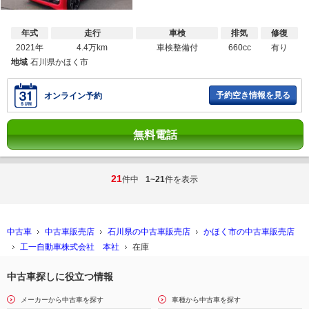
年式
走行
車検
排気
修復
2021年
4.4万km
車検整備付
660cc
有り
地域
石川県かほく市
予約空き情報を見る
オンライン予約
無料電話
21
件中
1~21
件を表示
中古車
中古車販売店
石川県の中古車販売店
かほく市の中古車販売店
工一自動車株式会社 本社
在庫
中古車探しに役立つ情報
メーカーから中古車を探す
車種から中古車を探す