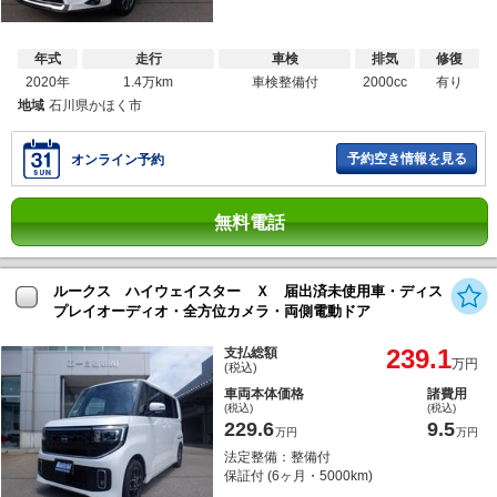
年式
走行
車検
排気
修復
2020年
1.4万km
車検整備付
2000cc
有り
地域
石川県かほく市
予約空き情報を見る
オンライン予約
無料電話
ルークス ハイウェイスター Ｘ 届出済未使用車・ディス
プレイオーディオ・全方位カメラ・両側電動ドア
239.1
支払総額
万円
(税込)
車両本体価格
諸費用
(税込)
(税込)
229.6
9.5
万円
万円
法定整備：整備付
保証付 (6ヶ月・5000km)