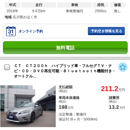
年式
走行
車検
排気
修復
2018年
9.4万km
車検整備付
2500cc
無し
地域
石川県かほく市
予約空き情報を見る
オンライン予約
無料電話
ＣＴ ＣＴ２００ｈ ハイブリッド車・フルセグＴＶ・ナ
ビ・ＣＤ・ＤＶＤ再生可能・Ｂｌｕｅｔｏｏｔｈ機能付き・
オートクル...
211.2
支払総額
万円
(税込)
車両本体価格
諸費用
(税込)
(税込)
198
13.2
万円
万円
法定整備：整備付
保証付 (6ヶ月・5000km)