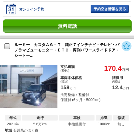
予約空き情報を見る
オンライン予約
無料電話
ルーミー カスタムＧ－Ｔ 純正７インチナビ・テレビ・パ
ノラマビューモニター・ＥＴＣ・両側パワースライドドア・
シートー...
170.4
支払総額
万円
(税込)
車両本体価格
諸費用
(税込)
(税込)
158
12.4
万円
万円
法定整備：整備付
保証付 (6ヶ月・5000km)
年式
走行
車検
排気
修復
2021年
5.6万km
車検整備付
1000cc
無し
地域
石川県かほく市