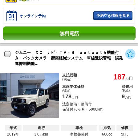
予約空き情報を見る
オンライン予約
無料電話
ジムニー ＸＣ ナビ・ＴＶ・Ｂｌｕｅｔｏｏｔｈ機能付
き・バックカメラ・衝突軽減システム・車線遺脱警報・誤発
進抑制機能...
187
支払総額
万円
(税込)
車両本体価格
諸費用
(税込)
(税込)
178
9
万円
万円
法定整備：整備付
保証付 (6ヶ月・5000km)
年式
走行
車検
排気
修復
2019年
3.0万km
車検整備付
660cc
無し