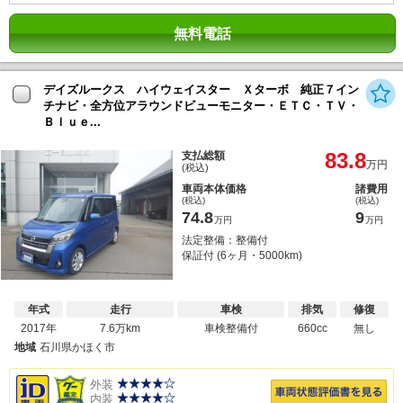
無料電話
デイズルークス ハイウェイスター Ｘターボ 純正７イン
チナビ・全方位アラウンドビューモニター・ＥＴＣ・ＴＶ・
Ｂｌｕｅ...
83.8
支払総額
万円
(税込)
車両本体価格
諸費用
(税込)
(税込)
74.8
9
万円
万円
法定整備：整備付
保証付 (6ヶ月・5000km)
年式
走行
車検
排気
修復
2017年
7.6万km
車検整備付
660cc
無し
地域
石川県かほく市
外装
内装