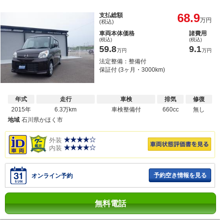
68.9
支払総額
万円
(税込)
車両本体価格
諸費用
(税込)
(税込)
59.8
9.1
万円
万円
法定整備：整備付
保証付 (3ヶ月・3000km)
年式
走行
車検
排気
修復
2015年
6.3万km
車検整備付
660cc
無し
地域
石川県かほく市
外装
内装
予約空き情報を見る
オンライン予約
無料電話