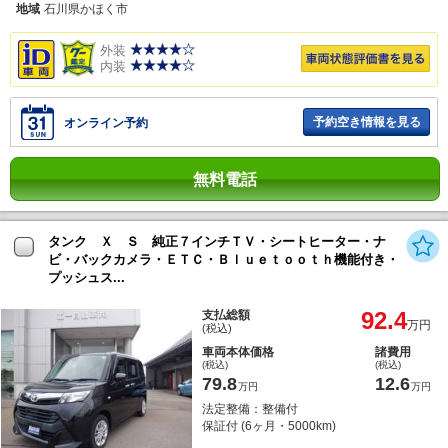
地域
石川県かほく市
外装
内装
予約空き情報を見る
オンライン予約
無料電話
タンク Ｘ Ｓ 純正７インチＴＶ・シートヒーター・ナ
ビ・バックカメラ・ＥＴＣ・Ｂｌｕｅｔｏｏｔｈ機能付き・
プッシュス...
92.4
支払総額
万円
(税込)
車両本体価格
諸費用
(税込)
(税込)
79.8
12.6
万円
万円
法定整備：整備付
保証付 (6ヶ月・5000km)