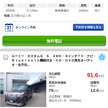
年式
走行
車検
排気
修復
2020年
6.1万km
車検整備付
1800cc
有り
地域
石川県かほく市
予約空き情報を見る
オンライン予約
無料電話
ルーミー カスタムＧ Ｓ ４ＷＤ・９インチＴＶ・ナビ・
Ｂｌｕｅｔｏｏｔｈ機能付き・ＣＤ・ＤＶＤ再生オーディ
オ・全方位...
91.6
支払総額
万円
(税込)
車両本体価格
諸費用
(税込)
(税込)
79
12.6
万円
万円
法定整備：整備付
保証付 (3ヶ月・3000km)