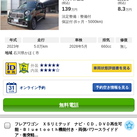
(税込)
(税込)
139
8.3
万円
万円
法定整備：整備付
保証付 (6ヶ月・5000km)
年式
走行
車検
排気
修復
2023年
5.0万km
2028年5月
660cc
無し
地域
石川県かほく市
外装
内装
予約空き情報を見る
オンライン予約
無料電話
フレアワゴン ＸＳリミテッド ナビ・ＣＤ，ＤＶＤ再生可
能・Ｂｌｕｅｔｏｏｔｈ機能付き・両側パワースライドド
ア・衝突軽...