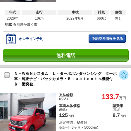
年式
走行
車検
排気
修復
2026年
10km
2029年6月
660cc
無し
地域
石川県かほく市
予約空き情報を見る
オンライン予約
無料電話
Ｎ－ＷＧＮカスタム Ｌ・ターボホンダセンシング ターボ
車・純正ナビ・バックカメラ・Ｂｌｕｅｔｏｏｔｈ機能付
き・衝突被...
133.7
支払総額
万円
(税込)
車両本体価格
諸費用
(税込)
(税込)
125
8.7
万円
万円
法定整備：整備付
保証付 (6ヶ月・5000km)