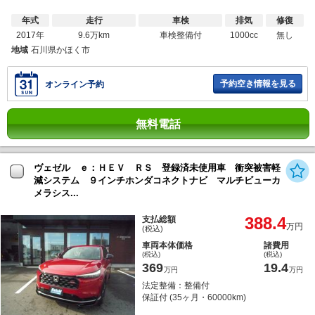
年式
走行
車検
排気
修復
2017年
9.6万km
車検整備付
1000cc
無し
地域
石川県かほく市
予約空き情報を見る
オンライン予約
無料電話
ヴェゼル ｅ：ＨＥＶ ＲＳ 登録済未使用車 衝突被害軽
減システム ９インチホンダコネクトナビ マルチビューカ
メラシス...
388.4
支払総額
万円
(税込)
車両本体価格
諸費用
(税込)
(税込)
369
19.4
万円
万円
法定整備：整備付
保証付 (35ヶ月・60000km)