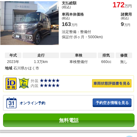
172
支払総額
万円
(税込)
車両本体価格
諸費用
(税込)
(税込)
163
9
万円
万円
法定整備：整備付
保証付 (6ヶ月・5000km)
年式
走行
車検
排気
修復
2023年
1.3万km
車検整備付
660cc
無し
地域
石川県かほく市
外装
内装
予約空き情報を見る
オンライン予約
無料電話