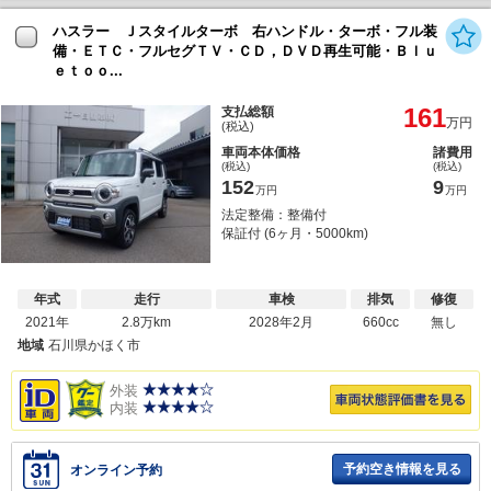
ハスラー Ｊスタイルターボ 右ハンドル・ターボ・フル装
備・ＥＴＣ・フルセグＴＶ・ＣＤ，ＤＶＤ再生可能・Ｂｌｕ
ｅｔｏｏ...
161
支払総額
万円
(税込)
車両本体価格
諸費用
(税込)
(税込)
152
9
万円
万円
法定整備：整備付
保証付 (6ヶ月・5000km)
年式
走行
車検
排気
修復
2021年
2.8万km
2028年2月
660cc
無し
地域
石川県かほく市
外装
内装
予約空き情報を見る
オンライン予約