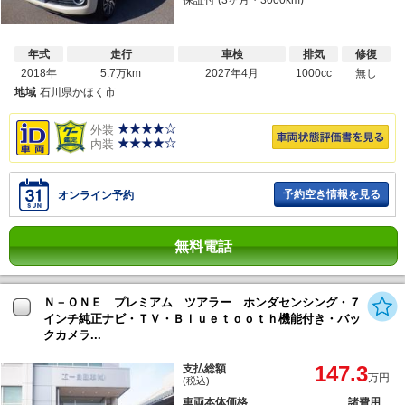
保証付 (3ヶ月・3000km)
年式
走行
車検
排気
修復
2018年
5.7万km
2027年4月
1000cc
無し
地域
石川県かほく市
外装
内装
予約空き情報を見る
オンライン予約
無料電話
Ｎ－ＯＮＥ プレミアム ツアラー ホンダセンシング・７
インチ純正ナビ・ＴＶ・Ｂｌｕｅｔｏｏｔｈ機能付き・バッ
クカメラ...
147.3
支払総額
万円
(税込)
車両本体価格
諸費用