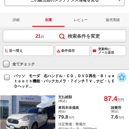
この販売店のメンテナンス情報を見る
詳細
在庫
レビュー
販売実績
21
検索条件を変更
台
更新時に
条件保存
メール送信
全てチェック
パッソ モーダ 右ハンドル・ＣＤ，ＤＶＤ再生・Ｂｌｕｅ
ｔｏｏｔｈ機能・バックカメラ・７インチＴＶ，ナビ・ＬＥ
Ｄヘッド...
87.4
支払総額
万円
(税込)
車両本体価格
諸費用
(税込)
(税込)
79.8
7.6
万円
万円
法定整備：整備付