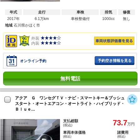
年式
走行
車検
排気
修復
2017年
6.1万km
車検整備付
1000cc
無し
地域
石川県かほく市
外装
内装
予約空き情報を見る
オンライン予約
無料電話
アクア Ｇ ワンセグＴＶ・ナビ・スマートキー＆プッシュ
スタート・オートエアコン・オートライト・ハイブリッド・
Ｂｌｕｅ...
73.7
支払総額
万円
(税込)
車両本体価格
諸費用
(税込)
(税込)