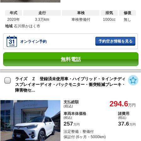
年式
走行
車検
排気
修復
2020年
3.3万km
車検整備付
1000cc
無し
地域
石川県かほく市
予約空き情報を見る
オンライン予約
無料電話
ライズ Ｚ 登録済未使用車・ハイブリッド・９インチディ
スプレイオーディオ・バックモニター・衝突軽減ブレーキ・
障害物セ...
294.6
支払総額
万円
(税込)
車両本体価格
諸費用
(税込)
(税込)
257
37.6
万円
万円
法定整備：整備付
保証付 (6ヶ月・5000km)