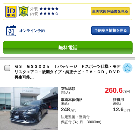
外装
内装
予約空き情報を見る
オンライン予約
無料電話
ＧＳ ＧＳ３００ｈ Ｉパッケージ Ｆスポーツ仕様・モデ
リスタエアロ・後期タイプ・純正ナビ・ＴＶ・ＣＤ，ＤＶＤ
再生可能...
260.6
支払総額
万円
(税込)
車両本体価格
諸費用
(税込)
(税込)
248
12.6
万円
万円
法定整備：整備付
保証付 (3ヶ月・3000km)