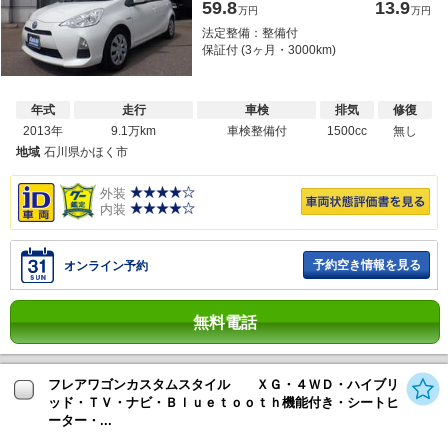
59.8
13.9
万円
万円
法定整備：整備付
保証付 (3ヶ月・3000km)
年式
走行
車検
排気
修復
2013年
9.1万km
車検整備付
1500cc
無し
地域
石川県かほく市
外装
内装
予約空き情報を見る
オンライン予約
無料電話
フレアワゴンカスタムスタイル ＸＧ・４ＷＤ・ハイブリ
ッド・ＴＶ・ナビ・Ｂｌｕｅｔｏｏｔｈ機能付き・シートヒ
ーター・...