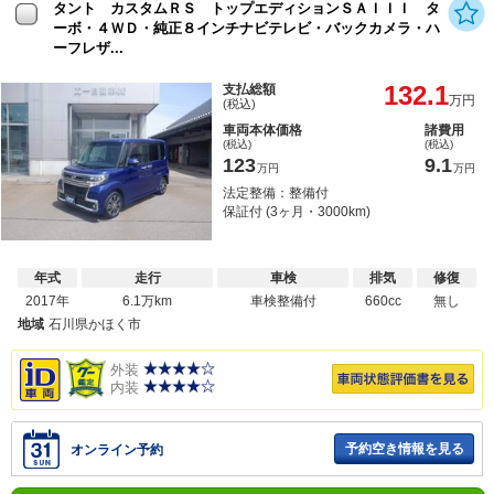
タント カスタムＲＳ トップエディションＳＡＩＩＩ タ
ーボ・４ＷＤ・純正８インチナビテレビ・バックカメラ・ハ
ーフレザ...
132.1
支払総額
万円
(税込)
車両本体価格
諸費用
(税込)
(税込)
123
9.1
万円
万円
法定整備：整備付
保証付 (3ヶ月・3000km)
年式
走行
車検
排気
修復
2017年
6.1万km
車検整備付
660cc
無し
地域
石川県かほく市
外装
内装
予約空き情報を見る
オンライン予約