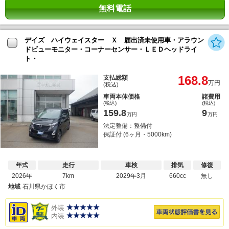
無料電話
デイズ ハイウェイスター Ｘ 届出済未使用車・アラウン
ドビューモニター・コーナーセンサー・ＬＥＤヘッドライ
ト・
168.8
支払総額
万円
(税込)
車両本体価格
諸費用
(税込)
(税込)
159.8
9
万円
万円
法定整備：整備付
保証付 (6ヶ月・5000km)
年式
走行
車検
排気
修復
2026年
7km
2029年3月
660cc
無し
地域
石川県かほく市
外装
内装