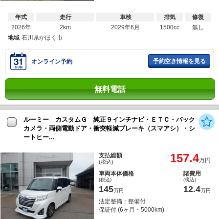
年式
走行
車検
排気
修復
2026年
2km
2029年6月
1500cc
無し
地域
石川県かほく市
予約空き情報を見る
オンライン予約
無料電話
ルーミー カスタムＧ 純正９インチナビ・ＥＴＣ・バック
カメラ・両側電動ドア・衝突軽減ブレーキ（スマアシ）・シ
ートヒー...
157.4
支払総額
万円
(税込)
車両本体価格
諸費用
(税込)
(税込)
145
12.4
万円
万円
法定整備：整備付
保証付 (6ヶ月・5000km)