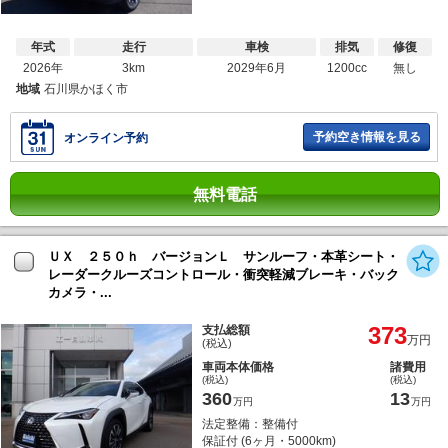
年式
走行
車検
排気
修復
2026年
3km
2029年6月
1200cc
無し
地域
石川県かほく市
予約空き情報を見る
オンライン予約
無料電話
ＵＸ ２５０ｈ バージョンＬ サンルーフ・本革シート・
レーダークルーズコントロール・衝突軽減ブレーキ・バック
カメラ・...
373
支払総額
万円
(税込)
車両本体価格
諸費用
(税込)
(税込)
360
13
万円
万円
法定整備：整備付
保証付 (6ヶ月・5000km)