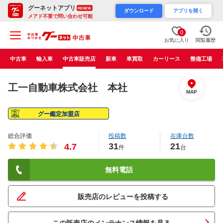
グーネットアプリ
RENEW
ダウンロード
アプリを開く
メアド不要で問い合わせ可能
0
お気に入り
閲覧履歴
中古車
輸入車
中古車販売店
新車
車買取
カーリース
整備工場
工一自動車株式会社 本社
MAP
グー鑑定加盟店
総合評価
投稿数
在庫台数
31
21
4.7
件
台
無料電話
販売店のレビューを投稿する