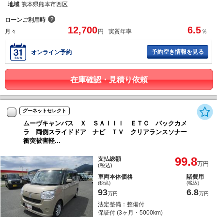
地域
熊本県熊本市西区
？
ローンご利用時
12,700
6.5
月々
円
実質年率
％
予約空き情報を見る
オンライン予約
在庫確認・見積り依頼
グーネットセレクト
ムーヴキャンバス Ｘ ＳＡＩＩＩ ＥＴＣ バックカメ
ラ 両側スライドドア ナビ ＴＶ クリアランスソナー
衝突被害軽...
99.8
支払総額
万円
(税込)
車両本体価格
諸費用
(税込)
(税込)
93
6.8
万円
万円
法定整備：整備付
保証付 (3ヶ月・5000km)