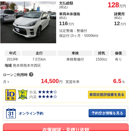
128
支払総額
万円
(税込)
車両本体価格
諸費用
(税込)
(税込)
116
12
万円
万円
法定整備：整備付
保証付 (3ヶ月・5000km)
年式
走行
車検
排気
修復
2019年
7.0万km
車検整備付
1500cc
有り
地域
熊本県熊本市西区
？
ローンご利用時
14,500
6.5
月々
円
実質年率
％
外装
内装
予約空き情報を見る
オンライン予約
在庫確認・見積り依頼