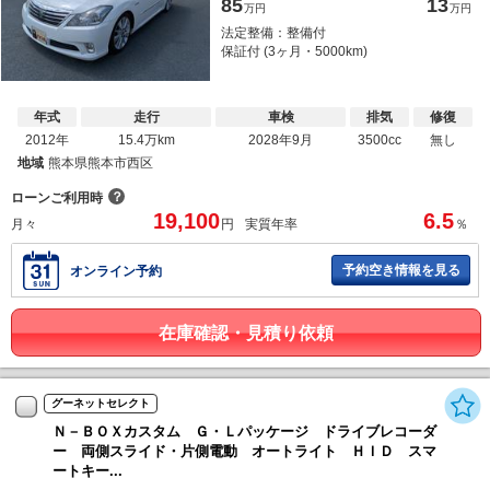
85
13
万円
万円
法定整備：整備付
保証付 (3ヶ月・5000km)
年式
走行
車検
排気
修復
2012年
15.4万km
2028年9月
3500cc
無し
地域
熊本県熊本市西区
？
ローンご利用時
19,100
6.5
月々
円
実質年率
％
予約空き情報を見る
オンライン予約
在庫確認・見積り依頼
グーネットセレクト
Ｎ－ＢＯＸカスタム Ｇ・Ｌパッケージ ドライブレコーダ
ー 両側スライド・片側電動 オートライト ＨＩＤ スマ
ートキー...