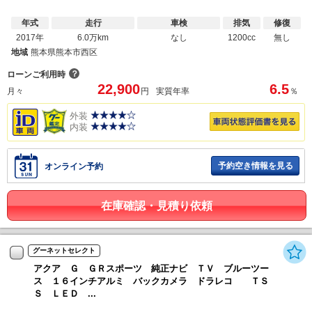
年式
走行
車検
排気
修復
2017年
6.0万km
なし
1200cc
無し
地域
熊本県熊本市西区
？
ローンご利用時
22,900
6.5
月々
円
実質年率
％
外装
内装
予約空き情報を見る
オンライン予約
在庫確認・見積り依頼
グーネットセレクト
アクア Ｇ ＧＲスポーツ 純正ナビ ＴＶ ブルーツー
ス １６インチアルミ バックカメラ ドラレコ ＴＳ
Ｓ ＬＥＤ ...