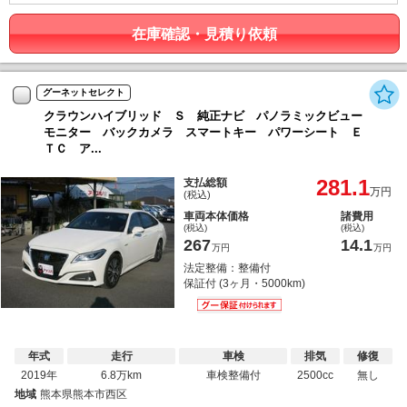
在庫確認・見積り依頼
グーネットセレクト
クラウンハイブリッド Ｓ 純正ナビ パノラミックビュー
モニター バックカメラ スマートキー パワーシート Ｅ
ＴＣ ア...
281.1
支払総額
万円
(税込)
車両本体価格
諸費用
(税込)
(税込)
267
14.1
万円
万円
法定整備：整備付
保証付 (3ヶ月・5000km)
年式
走行
車検
排気
修復
2019年
6.8万km
車検整備付
2500cc
無し
地域
熊本県熊本市西区