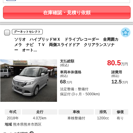
在庫確認・見積り依頼
グーネットセレクト
ソリオ ハイブリッドＭＸ ドライブレコーダー 全周囲カ
メラ ナビ ＴＶ 両側スライドドア クリアランスソナ
ー オート...
80.5
支払総額
万円
(税込)
車両本体価格
諸費用
(税込)
(税込)
68
12.5
万円
万円
法定整備：整備付
保証付 (3ヶ月・5000km)
年式
走行
車検
排気
修復
2018年
4.0万km
車検整備付
1200cc
有り
地域
熊本県熊本市西区