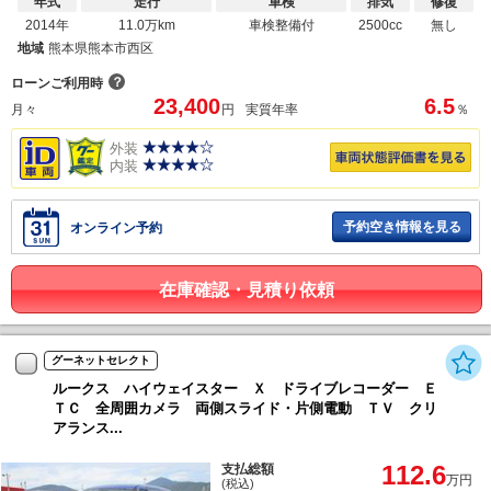
年式
走行
車検
排気
修復
2014年
11.0万km
車検整備付
2500cc
無し
地域
熊本県熊本市西区
？
ローンご利用時
23,400
6.5
月々
円
実質年率
％
外装
内装
予約空き情報を見る
オンライン予約
在庫確認・見積り依頼
グーネットセレクト
ルークス ハイウェイスター Ｘ ドライブレコーダー Ｅ
ＴＣ 全周囲カメラ 両側スライド・片側電動 ＴＶ クリ
アランス...
112.6
支払総額
万円
(税込)