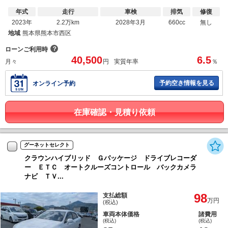
年式
走行
車検
排気
修復
2023年
2.2万km
2028年3月
660cc
無し
地域
熊本県熊本市西区
？
ローンご利用時
40,500
6.5
月々
円
実質年率
％
予約空き情報を見る
オンライン予約
在庫確認・見積り依頼
グーネットセレクト
クラウンハイブリッド Ｇパッケージ ドライブレコーダ
ー ＥＴＣ オートクルーズコントロール バックカメラ
ナビ ＴＶ...
98
支払総額
万円
(税込)
車両本体価格
諸費用
(税込)
(税込)