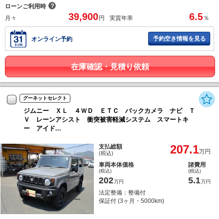
？
ローンご利用時
39,900
6.5
月々
円
実質年率
％
予約空き情報を見る
オンライン予約
在庫確認・見積り依頼
グーネットセレクト
ジムニー ＸＬ ４ＷＤ ＥＴＣ バックカメラ ナビ Ｔ
Ｖ レーンアシスト 衝突被害軽減システム スマートキ
ー アイド...
207.1
支払総額
万円
(税込)
車両本体価格
諸費用
(税込)
(税込)
202
5.1
万円
万円
法定整備：整備付
保証付 (3ヶ月・5000km)