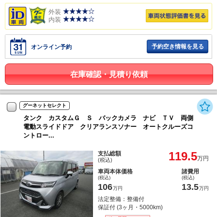
外装
内装
予約空き情報を見る
オンライン予約
在庫確認・見積り依頼
グーネットセレクト
タンク カスタムＧ Ｓ バックカメラ ナビ ＴＶ 両側
電動スライドドア クリアランスソナー オートクルーズコ
ントロー...
119.5
支払総額
万円
(税込)
車両本体価格
諸費用
(税込)
(税込)
106
13.5
万円
万円
法定整備：整備付
保証付 (3ヶ月・5000km)