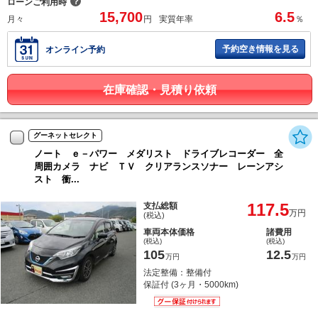
？
ローンご利用時
15,700
6.5
月々
円
実質年率
％
予約空き情報を見る
オンライン予約
在庫確認・見積り依頼
グーネットセレクト
ノート ｅ－パワー メダリスト ドライブレコーダー 全
周囲カメラ ナビ ＴＶ クリアランスソナー レーンアシ
スト 衝...
117.5
支払総額
万円
(税込)
車両本体価格
諸費用
(税込)
(税込)
105
12.5
万円
万円
法定整備：整備付
保証付 (3ヶ月・5000km)