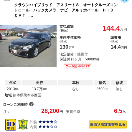
クラウンハイブリッド アスリートＳ オートクルーズコン
トロール バックカメラ ナビ アルミホイール ＨＩＤ
ＣＶＴ ...
144.4
支払総額
万円
(税込)
車両本体価格
諸費用
(税込)
(税込)
130
14.4
万円
万円
法定整備：整備付
保証付 (3ヶ月・5000km)
年式
走行
車検
排気
修復
2013年
13.7万km
なし
2500cc
無し
地域
熊本県熊本市西区
？
ローンご利用時
28,200
6.5
月々
円
実質年率
％
外装
内装