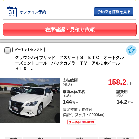
予約空き情報を見る
オンライン予約
在庫確認・見積り依頼
グーネットセレクト
クラウンハイブリッド アスリートＳ ＥＴＣ オートクル
ーズコントロール バックカメラ ＴＶ アルミホイール
ＨＩＤ ...
158.2
支払総額
万円
(税込)
車両本体価格
諸費用
(税込)
(税込)
144
14.2
万円
万円
法定整備：整備付
保証付 (3ヶ月・5000km)