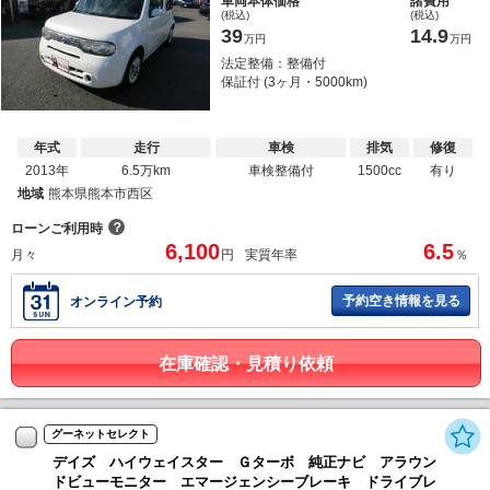
車両本体価格
諸費用
(税込)
(税込)
39
14.9
万円
万円
法定整備：整備付
保証付 (3ヶ月・5000km)
年式
走行
車検
排気
修復
2013年
6.5万km
車検整備付
1500cc
有り
地域
熊本県熊本市西区
？
ローンご利用時
6,100
6.5
月々
円
実質年率
％
予約空き情報を見る
オンライン予約
在庫確認・見積り依頼
グーネットセレクト
デイズ ハイウェイスター Ｇターボ 純正ナビ アラウン
ドビューモニター エマージェンシーブレーキ ドライブレ