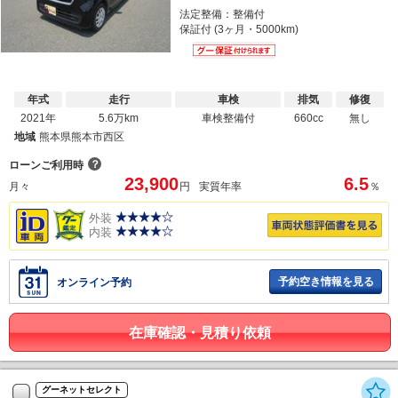
法定整備：整備付
保証付 (3ヶ月・5000km)
年式
走行
車検
排気
修復
2021年
5.6万km
車検整備付
660cc
無し
地域
熊本県熊本市西区
？
ローンご利用時
23,900
6.5
月々
円
実質年率
％
外装
内装
予約空き情報を見る
オンライン予約
在庫確認・見積り依頼
グーネットセレクト