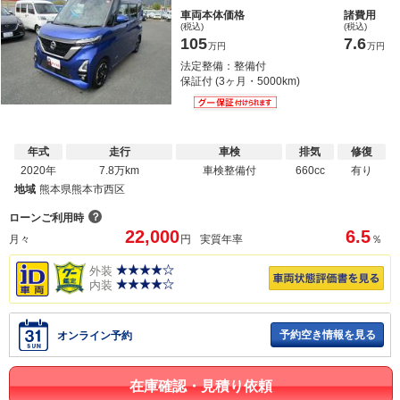
車両本体価格
諸費用
(税込)
(税込)
105
7.6
万円
万円
法定整備：整備付
保証付 (3ヶ月・5000km)
年式
走行
車検
排気
修復
2020年
7.8万km
車検整備付
660cc
有り
地域
熊本県熊本市西区
？
ローンご利用時
22,000
6.5
月々
円
実質年率
％
外装
内装
予約空き情報を見る
オンライン予約
在庫確認・見積り依頼