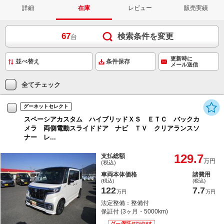
詳細
在庫
レビュー
販売実績
67
検索条件を変更
台
更新時に
条件保存
メール送信
全てチェック
グーネットセレクト
スペーシアカスタム ハイブリッドＸＳ ＥＴＣ バックカ
メラ 両側電動スライドドア ナビ ＴＶ クリアランスソ
ナー レ...
129.7
支払総額
万円
(税込)
車両本体価格
諸費用
(税込)
(税込)
122
7.7
万円
万円
法定整備：整備付
保証付 (3ヶ月・5000km)