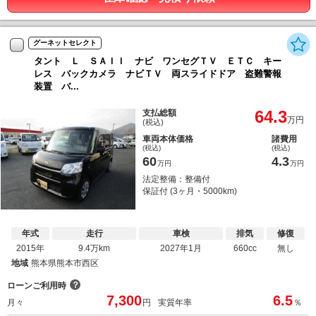
グーネットセレクト
タント Ｌ ＳＡＩＩ ナビ ワンセグＴＶ ＥＴＣ キー
レス バックカメラ ナビＴＶ 両スライドドア 盗難警報
装置 バ...
64.3
支払総額
万円
(税込)
車両本体価格
諸費用
(税込)
(税込)
60
4.3
万円
万円
法定整備：整備付
保証付 (3ヶ月・5000km)
年式
走行
車検
排気
修復
2015年
9.4万km
2027年1月
660cc
無し
地域
熊本県熊本市西区
？
ローンご利用時
7,300
6.5
月々
円
実質年率
％