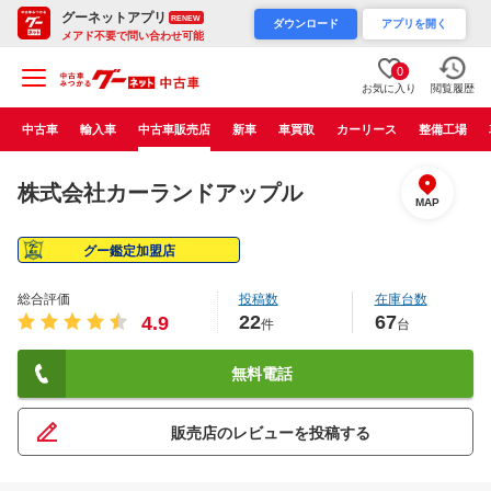
グーネットアプリ
RENEW
ダウンロード
アプリを開く
メアド不要で問い合わせ可能
0
お気に入り
閲覧履歴
中古車
輸入車
中古車販売店
新車
車買取
カーリース
整備工場
株式会社カーランドアップル
MAP
グー鑑定加盟店
総合評価
投稿数
在庫台数
22
67
4.9
件
台
無料電話
販売店のレビューを投稿する