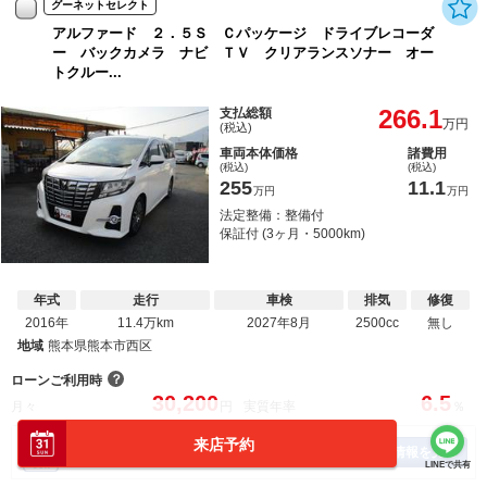
グーネットセレクト
アルファード ２．５Ｓ Ｃパッケージ ドライブレコーダ
ー バックカメラ ナビ ＴＶ クリアランスソナー オー
トクルー...
266.1
支払総額
万円
(税込)
車両本体価格
諸費用
(税込)
(税込)
255
11.1
万円
万円
法定整備：整備付
保証付 (3ヶ月・5000km)
年式
走行
車検
排気
修復
2016年
11.4万km
2027年8月
2500cc
無し
地域
熊本県熊本市西区
？
ローンご利用時
30,200
6.5
月々
円
実質年率
％
来店予約
予約空き情報を見る
オンライン予約
LINEで共有