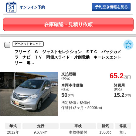
予約空き情報を見る
オンライン予約
在庫確認・見積り依頼
グーネットセレクト
フリード Ｇ ジャストセレクション ＥＴＣ バックカメ
ラ ナビ ＴＶ 両側スライド・片側電動 キーレスエント
リー 電...
65.2
支払総額
万円
(税込)
車両本体価格
諸費用
(税込)
(税込)
50
15.2
万円
万円
法定整備：整備付
保証付 (3ヶ月・5000km)
年式
走行
車検
排気
修復
2012年
9.6万km
車検整備付
1500cc
無し