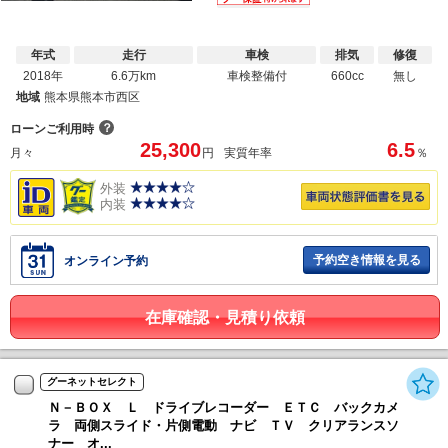
年式
走行
車検
排気
修復
2018年
6.6万km
車検整備付
660cc
無し
地域
熊本県熊本市西区
？
ローンご利用時
25,300
6.5
月々
円
実質年率
％
外装
内装
予約空き情報を見る
オンライン予約
在庫確認・見積り依頼
グーネットセレクト
Ｎ－ＢＯＸ Ｌ ドライブレコーダー ＥＴＣ バックカメ
ラ 両側スライド・片側電動 ナビ ＴＶ クリアランスソ
ナー オ...