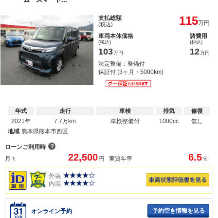
115
支払総額
万円
(税込)
車両本体価格
諸費用
(税込)
(税込)
103
12
万円
万円
法定整備：整備付
保証付 (3ヶ月・5000km)
年式
走行
車検
排気
修復
2021年
7.7万km
車検整備付
1000cc
無し
地域
熊本県熊本市西区
？
ローンご利用時
22,500
6.5
月々
円
実質年率
％
外装
内装
予約空き情報を見る
オンライン予約