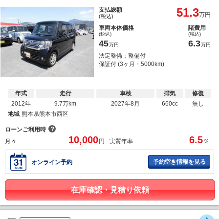
51.3
支払総額
万円
(税込)
車両本体価格
諸費用
(税込)
(税込)
45
6.3
万円
万円
法定整備：整備付
保証付 (3ヶ月・5000km)
年式
走行
車検
排気
修復
2012年
9.7万km
2027年8月
660cc
無し
地域
熊本県熊本市西区
？
ローンご利用時
10,000
6.5
月々
円
実質年率
％
予約空き情報を見る
オンライン予約
在庫確認・見積り依頼