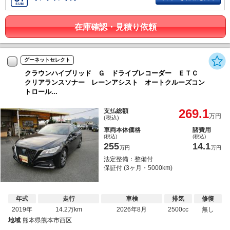
在庫確認・見積り依頼
グーネットセレクト
クラウンハイブリッド Ｇ ドライブレコーダー ＥＴＣ
クリアランスソナー レーンアシスト オートクルーズコン
トロール...
269.1
支払総額
万円
(税込)
車両本体価格
諸費用
(税込)
(税込)
255
14.1
万円
万円
法定整備：整備付
保証付 (3ヶ月・5000km)
年式
走行
車検
排気
修復
2019年
14.2万km
2026年8月
2500cc
無し
地域
熊本県熊本市西区