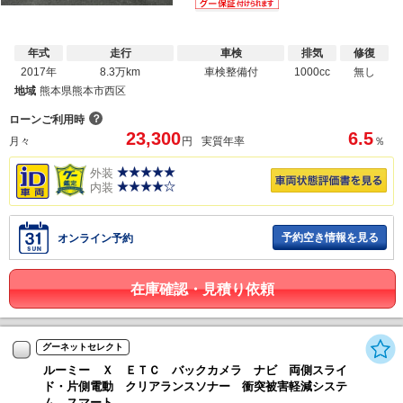
年式
走行
車検
排気
修復
2017年
8.3万km
車検整備付
1000cc
無し
地域
熊本県熊本市西区
？
ローンご利用時
23,300
6.5
月々
円
実質年率
％
外装
内装
予約空き情報を見る
オンライン予約
在庫確認・見積り依頼
グーネットセレクト
ルーミー Ｘ ＥＴＣ バックカメラ ナビ 両側スライ
ド・片側電動 クリアランスソナー 衝突被害軽減システ
ム スマート...