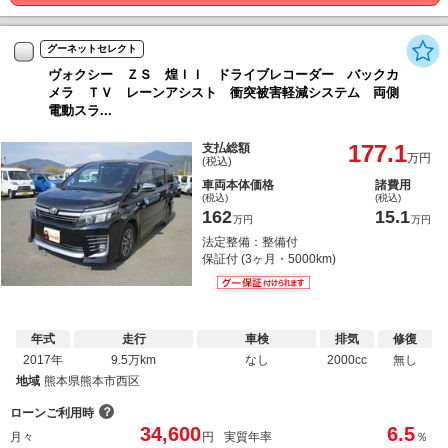
グーネットセレクト
ヴォクシー ＺＳ 煌ＩＩ ドライブレコーダー バックカ
メラ ＴＶ レーンアシスト 衝突被害軽減システム 両側
電動スラ...
177.1
支払総額
万円
(税込)
車両本体価格
諸費用
(税込)
(税込)
162
15.1
万円
万円
法定整備：整備付
保証付 (3ヶ月・5000km)
年式
走行
車検
排気
修復
2017年
9.5万km
なし
2000cc
無し
地域
熊本県熊本市西区
？
ローンご利用時
34,600
6.5
月々
円
実質年率
％