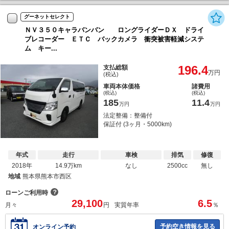
グーネットセレクト
ＮＶ３５０キャラバンバン ロングライダーＤＸ ドライ
ブレコーダー ＥＴＣ バックカメラ 衝突被害軽減システ
ム キー...
196.4
支払総額
万円
(税込)
車両本体価格
諸費用
(税込)
(税込)
185
11.4
万円
万円
法定整備：整備付
保証付 (3ヶ月・5000km)
年式
走行
車検
排気
修復
2018年
14.9万km
なし
2500cc
無し
地域
熊本県熊本市西区
？
ローンご利用時
29,100
6.5
月々
円
実質年率
％
予約空き情報を見る
オンライン予約