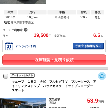
年式
走行
車検
排気
修復
2018年
6.0万km
車検整備付
660cc
無し
地域
熊本県熊本市西区
？
ローンご利用時
19,500
6.5
月々
円
実質年率
％
予約空き情報を見る
オンライン予約
在庫確認・見積り依頼
グーネットセレクト
キューブ １５Ｘ ナビ フルセグＴＶ ブルーツース ア
イドリングストップ バックカメラ ドライブレコーダー
スマート...
53.9
支払総額
万円
(税込)