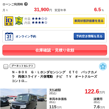
？
ローンご利用時
31,900
6.5
月々
円
実質年率
％
外装
内装
予約空き情報を見る
オンライン予約
在庫確認・見積り依頼
グーネットセレクト
Ｎ－ＢＯＸ Ｇ・Ｌホンダセンシング ＥＴＣ バックカメ
ラ 両側スライド・片側電動 ナビ ＴＶ オートクルーズ
コントロ...
122.6
支払総額
万円
(税込)
車両本体価格
諸費用
(税込)
(税込)
115
7.6
万円
万円