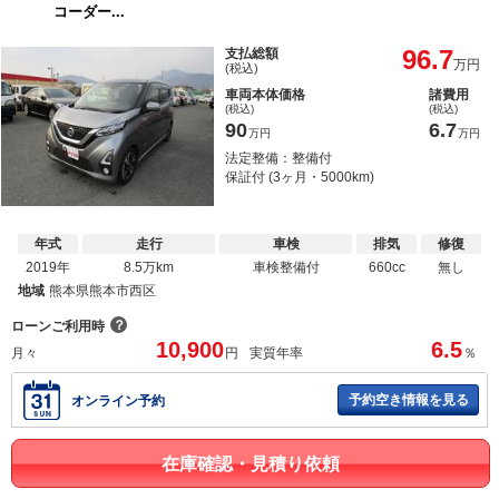
コーダー...
96.7
支払総額
万円
(税込)
車両本体価格
諸費用
(税込)
(税込)
90
6.7
万円
万円
法定整備：整備付
保証付 (3ヶ月・5000km)
年式
走行
車検
排気
修復
2019年
8.5万km
車検整備付
660cc
無し
地域
熊本県熊本市西区
？
ローンご利用時
10,900
6.5
月々
円
実質年率
％
予約空き情報を見る
オンライン予約
在庫確認・見積り依頼