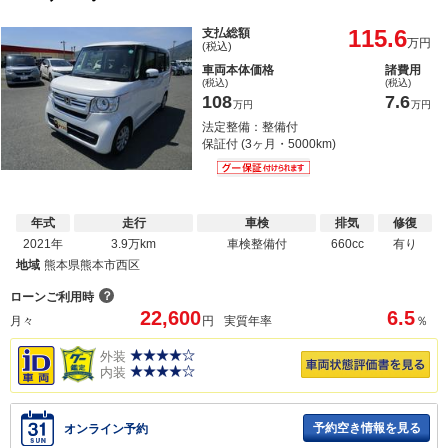
115.6
支払総額
万円
(税込)
車両本体価格
諸費用
(税込)
(税込)
108
7.6
万円
万円
法定整備：整備付
保証付 (3ヶ月・5000km)
年式
走行
車検
排気
修復
2021年
3.9万km
車検整備付
660cc
有り
地域
熊本県熊本市西区
？
ローンご利用時
22,600
6.5
月々
円
実質年率
％
外装
内装
予約空き情報を見る
オンライン予約