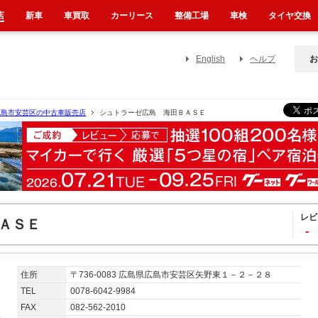
店
新車
車買取
カーリース
整備工場
車検
タイヤ交換
English
ヘルプ
お
広島市安芸区の中古車販売店
シュトラーゼ広島 海田ＢＡＳＥ
レビ
ＡＳＥ
-
住所
〒736-0083 広島県広島市安芸区矢野東１－２－２８
TEL
0078-6042-9984
FAX
082-562-2010