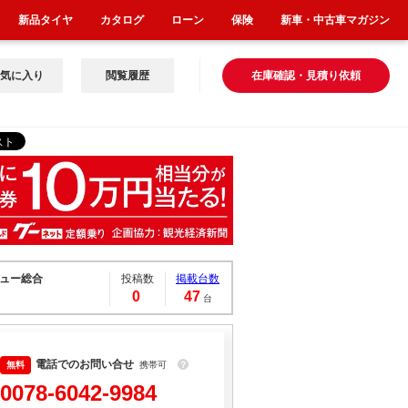
新品タイヤ
カタログ
ローン
保険
新車・中古車マガジン
気に入り
閲覧履歴
在庫確認・見積り依頼
ュー総合
投稿数
掲載台数
0
47
台
電話でのお問い合せ
携帯可
？
0078-6042-9984