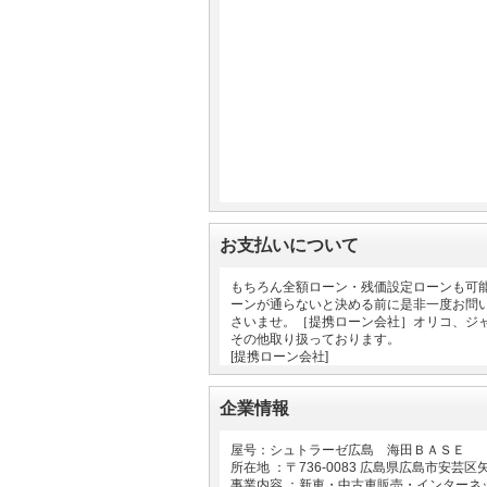
お支払いについて
もちろん全額ローン・残価設定ローンも可
ーンが通らないと決める前に是非一度お問
さいませ。［提携ローン会社］オリコ、ジ
その他取り扱っております。
[提携ローン会社]
企業情報
屋号：シュトラーゼ広島 海田ＢＡＳＥ
所在地 ：〒
736-0083
広島県広島市安芸区
事業内容 ：新車・中古車販売・インター