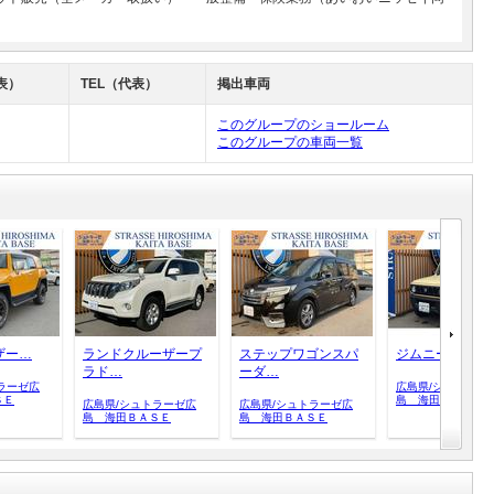
表）
TEL（代表）
掲出車両
このグループのショールーム
このグループの車両一覧
ザー…
ランドクルーザープ
ステップワゴンスパ
ジムニー…
ラド…
ーダ…
ラーゼ広
広島県/シュトラー
ＳＥ
島 海田ＢＡＳＥ
広島県/シュトラーゼ広
広島県/シュトラーゼ広
島 海田ＢＡＳＥ
島 海田ＢＡＳＥ