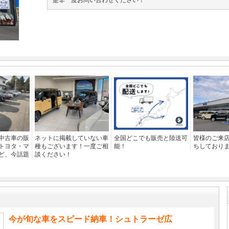
是非一度お問い合わせください！
中古車の販
ネットに掲載していない車
全国どこでも販売と陸送可
皆様のご来
トヨタ・マ
種もございます！一度ご相
能！
ちしており
ど、今話題
談ください！
今が旬な車をスピード納車！シュトラーゼ広