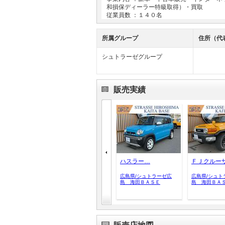
和損保ディーラー特級取得）・買取
従業員数 ：１４０名
所属グループ
住所（代
シュトラーゼグループ
販売実績
ハスラー…
ＦＪクルー
広島県/シュトラーゼ広
広島県/シュト
島 海田ＢＡＳＥ
島 海田ＢＡ
販売店地図