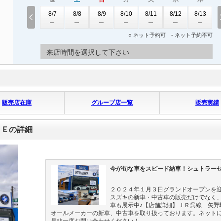
8/7
8/8
8/9
8/10
8/11
8/12
8/13
○ ネット予約可 - ネット予約不可
来店時間を選択して下さい
販売店在庫
グループ店一覧
販売実績
ＳＥの詳細
今が旬な車をスピード納車！シュトラー
２０２４年１月３日グランドオープンを
スズキの新車・中古車の販売だけでなく
車も展示中♪【店舗詳細】ＪＲ呉線 矢野
オールメーカーの新車、中古車を取り扱っております。ネット