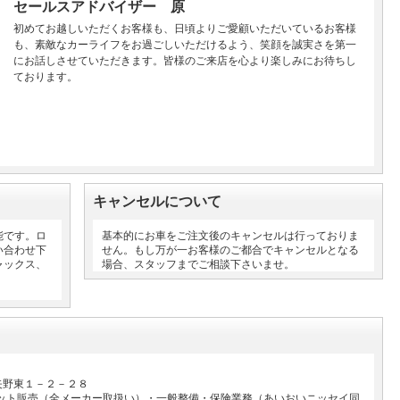
セールスアドバイザー 原
初めてお越しいただくお客様も、日頃よりご愛顧いただいているお客様
も、素敵なカーライフをお過ごしいただけるよう、笑顔を誠実さを第一
にお話しさせていただきます。皆様のご来店を心より楽しみにお待ちし
ております。
キャンセルについて
能です。ロ
基本的にお車をご注文後のキャンセルは行っておりま
い合わせ下
せん。もし万が一お客様のご都合でキャンセルとなる
ャックス、
場合、スタッフまでご相談下さいませ。
矢野東１－２－２８
ネット販売（全メーカー取扱い）・一般整備・保険業務（あいおいニッセイ同