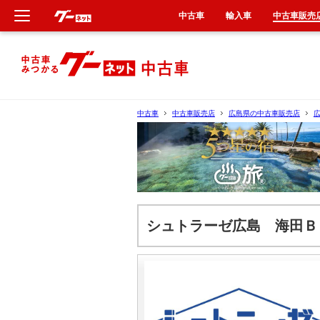
中古車
輸入車
中古車販売
新車
中古車
中古車
中古車販売店
広島県の中古車販売店
輸入車
クルマ買取
カーリース
シュトラーゼ広島 海田Ｂ
タイヤ交換
整備工場
車検