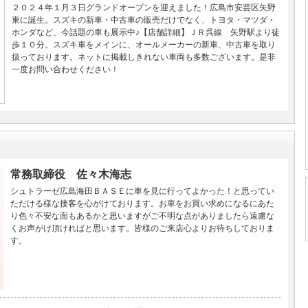
２０２４年１月３日グランドオープンを迎えました！広島市安芸区矢野
東に誕生。スズキの新車・中古車の販売だけでなく、トヨタ・マツダ・
ホンダなど、今話題の車も展示中♪【店舗詳細】ＪＲ呉線 矢野駅より徒
歩１０分。スズキ車をメインに、オールメーカーの新車、中古車を取り
扱っております。ネットに掲載しきれない車両も多数ございます。是非
一度お問い合わせください！
常務取締役 佐々木海志
シュトラーゼ広島海田ＢＡＳＥに車を見に行ってよかった！と思ってい
ただける様な接客を心がけております。お車をお買い求めになるにあた
り色々不安な面もあるかと思いますがご不明な点がありましたら遠慮な
くお声がけ頂ければと思います。皆様のご来店心よりお待ちしておりま
す。