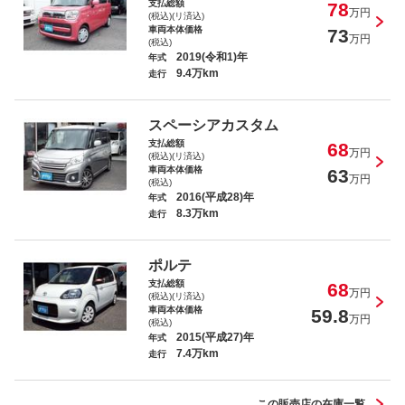
支払総額
78
万円
(税込)(リ済込)
車両本体価格
73
万円
(税込)
2019(令和1)年
年式
9.4万km
走行
スペーシアカスタム
支払総額
68
万円
(税込)(リ済込)
車両本体価格
63
万円
(税込)
2016(平成28)年
年式
8.3万km
走行
ポルテ
支払総額
68
万円
(税込)(リ済込)
車両本体価格
59.8
万円
(税込)
2015(平成27)年
年式
7.4万km
走行
この販売店の在庫一覧