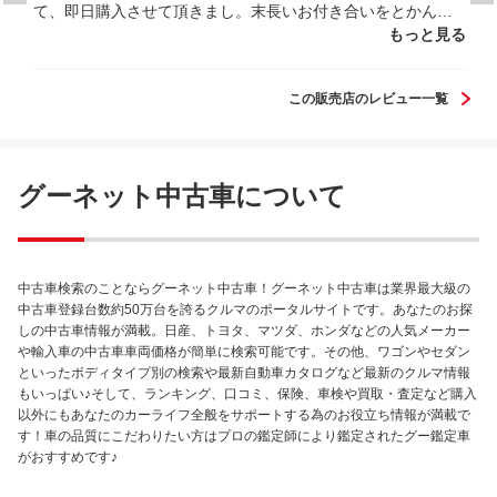
て、即日購入させて頂きまし。末長いお付き合いをとかんじ
ました。
もっと見る
この販売店のレビュー一覧
グーネット中古車について
中古車検索のことならグーネット中古車！グーネット中古車は業界最大級の
中古車登録台数約50万台を誇るクルマのポータルサイトです。あなたのお探
しの中古車情報が満載。日産、トヨタ、マツダ、ホンダなどの人気メーカー
や輸入車の中古車車両価格が簡単に検索可能です。その他、ワゴンやセダン
といったボディタイプ別の検索や最新自動車カタログなど最新のクルマ情報
もいっぱい♪そして、ランキング、口コミ、保険、車検や買取・査定など購入
以外にもあなたのカーライフ全般をサポートする為のお役立ち情報が満載で
す！車の品質にこだわりたい方はプロの鑑定師により鑑定されたグー鑑定車
がおすすめです♪