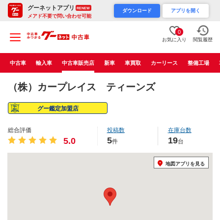
グーネットアプリ
RENEW
ダウンロード
アプリを開く
メアド不要で問い合わせ可能
0
お気に入り
閲覧履歴
中古車
輸入車
中古車販売店
新車
車買取
カーリース
整備工場
（株）カープレイス ティーンズ
グー鑑定加盟店
総合評価
投稿数
在庫台数
5
19
5.0
件
台
地図アプリを見る