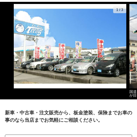
1
/
3
国道
が目
新車・中古車・注文販売から、板金塗装、保険までお車の
事のなら当店までお気軽にご相談ください。