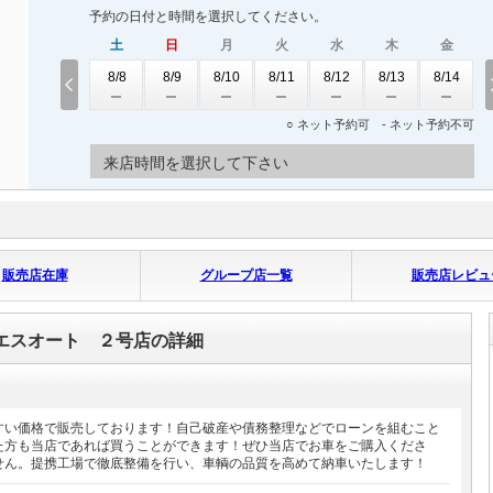
予約の日付と時間を選択してください。
土
日
月
火
水
木
金
8/8
8/9
8/10
8/11
8/12
8/13
8/14
○ ネット予約可 - ネット予約不可
来店時間を選択して下さい
販売店在庫
グループ店一覧
販売店レビュ
エスオート ２号店の詳細
すい価格で販売しております！自己破産や債務整理などでローンを組むこと
た方も当店であれば買うことができます！ぜひ当店でお車をご購入くださ
せん。提携工場で徹底整備を行い、車輌の品質を高めて納車いたします！