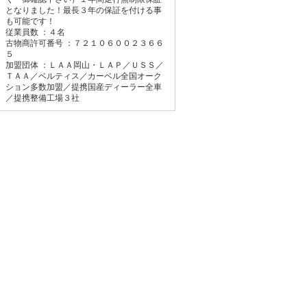
となりました！最長３年の保証を付ける事
も可能です！
従業員数 ：４名
古物商許可番号 ：７２１０６００２３６６
５
加盟団体 ：ＬＡＡ岡山・ＬＡＰ／ＵＳＳ／
ＴＡＡ／ベルティス／カーベル全国オーク
ション多数加盟／提携国産ディーラー全車
／提携整備工場３社