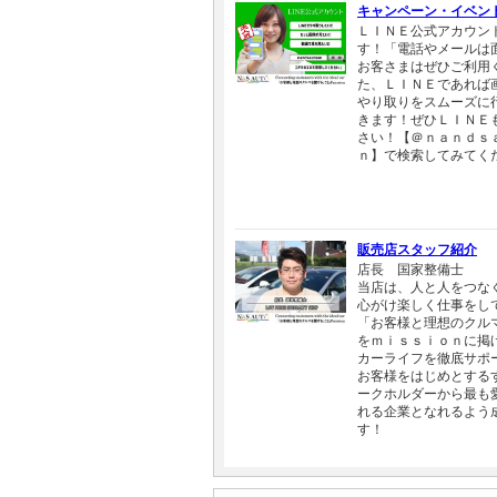
キャンペーン・イベン
ＬＩＮＥ公式アカウン
す！「電話やメールは
お客さまはぜひご利用
た、ＬＩＮＥであれば
やり取りをスムーズに
きます！ぜひＬＩＮＥ
さい！【＠ｎａｎｄｓ
ｎ】で検索してみてく
販売店スタッフ紹介
店長 国家整備士
当店は、人と人をつな
心がけ楽しく仕事をし
「お客様と理想のクル
をｍｉｓｓｉｏｎに掲
カーライフを徹底サポ
お客様をはじめとする
ークホルダーから最も
れる企業となれるよう
す！