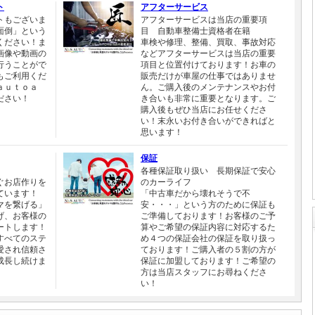
ト
アフターサービス
トもございま
アフターサービスは当店の重要項
面倒」という
目 自動車整備士資格者在籍
ください！ま
車検や修理、整備、買取、事故対応
画像や動画の
などアフターサービスは当店の重要
行うことがで
項目と位置付けております！お車の
もご利用くだ
販売だけが車屋の仕事ではありませ
ａｕｔｏａ
ん。ご購入後のメンテナンスやお付
ださい！
き合いも非常に重要となります。ご
購入後もぜひ当店にお任せくださ
い！末永いお付き合いができればと
思います！
保証
各種保証取り扱い 長期保証で安心
ぐお店作りを
のカーライフ
ています！
「中古車だから壊れそうで不
マを繋げる」
安・・・」という方のために保証も
げ、お客様の
ご準備しております！お客様のご予
ートします！
算やご希望の保証内容に対応するた
すべてのステ
め４つの保証会社の保証を取り扱っ
愛され信頼さ
ております！ご購入者の５割の方が
成長し続けま
保証に加盟しております！ご希望の
方は当店スタッフにお尋ねくださ
い！