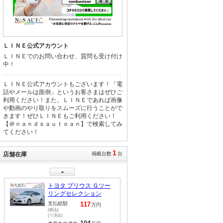
ＬＩＮＥ公式アカウント
ＬＩＮＥでのお問い合わせ、質問も受け付け
中！
ＬＩＮＥ公式アカウントもございます！「電
話やメールは面倒」というお客さまはぜひご
利用ください！また、ＬＩＮＥであれば画像
や動画のやり取りをスムーズに行うことがで
きます！ぜひＬＩＮＥもご利用ください！
【＠ｎａｎｄｓａｕｔｏａｎ】で検索してみ
てください！
1
店舗在庫
掲載台数
台
トヨタ プリウス Ｇツー
リングセレクション
支払総額
117
万円
(税込)
(リ済込)