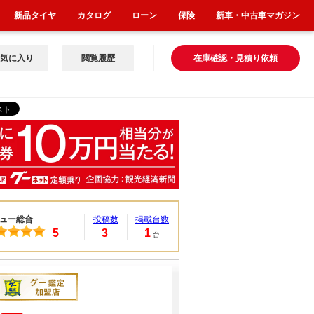
新品タイヤ
カタログ
ローン
保険
新車・中古車マガジン
気に入り
閲覧履歴
在庫確認・見積り依頼
ュー総合
投稿数
掲載台数
5
3
1
台