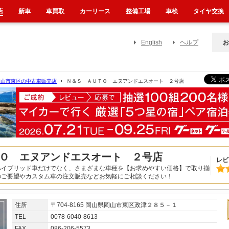
店
新車
車買取
カーリース
整備工場
車検
タイヤ交換
English
ヘルプ
お
岡山市東区の中古車販売店
Ｎ＆Ｓ ＡＵＴＯ エヌアンドエスオート ２号店
Ｏ エヌアンドエスオート ２号店
レビ
ハイブリッド車だけでなく、さまざまな車種を【お求めやすい価格】で取り揃
のご要望やカスタム車の注文販売などお気軽にご相談ください！
住所
〒704-8165 岡山県岡山市東区政津２８５－１
TEL
0078-6040-8613
FAX
086-206-5573