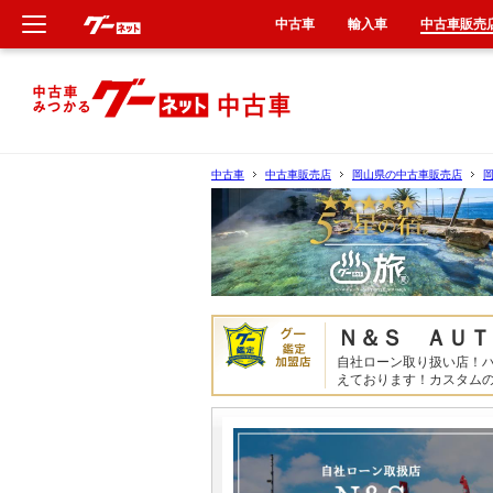
中古車
輸入車
中古車販売
新車
中古車
中古車
中古車販売店
岡山県の中古車販売店
輸入車
クルマ買取
カーリース
Ｎ＆Ｓ ＡＵＴ
自社ローン取り扱い店！
タイヤ交換
えております！カスタム
整備工場
車検