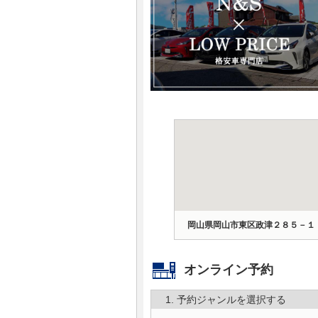
マガジン
車カタログ
自動車ローン
保険
レビュー
価格相場
岡山県岡山市東区政津２８５－１
教習所
オンライン予約
用語集
1. 予約ジャンルを選択する