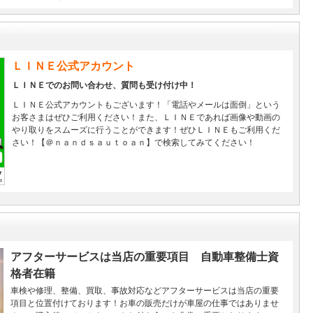
ＬＩＮＥ公式アカウント
ＬＩＮＥでのお問い合わせ、質問も受け付け中！
ＬＩＮＥ公式アカウントもございます！「電話やメールは面倒」という
お客さまはぜひご利用ください！また、ＬＩＮＥであれば画像や動画の
やり取りをスムーズに行うことができます！ぜひＬＩＮＥもご利用くだ
さい！【＠ｎａｎｄｓａｕｔｏａｎ】で検索してみてください！
アフターサービスは当店の重要項目 自動車整備士資
格者在籍
車検や修理、整備、買取、事故対応などアフターサービスは当店の重要
項目と位置付けております！お車の販売だけが車屋の仕事ではありませ