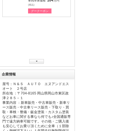
104
車両本体価格
万円
(税込)
グークーポン
企業情報
屋号：Ｎ＆Ｓ ＡＵＴＯ エヌアンドエス
オート ２号店
所在地 ：〒
704-8165
岡山県岡山市東区政
津２８５－１
事業内容 ：新車販売・中古車販売・新車リ
ース販売・中古車リース販売・下取り・買
取・車検・整備・鈑金塗装・カスタム塗装
などお車に関する事なら何でも♪全国通販専
門で遠方納車可能です。その他・ご購入後
も安心してお乗り頂くために全車（１部除
く・御確認下さい）１年間走行無制限保証