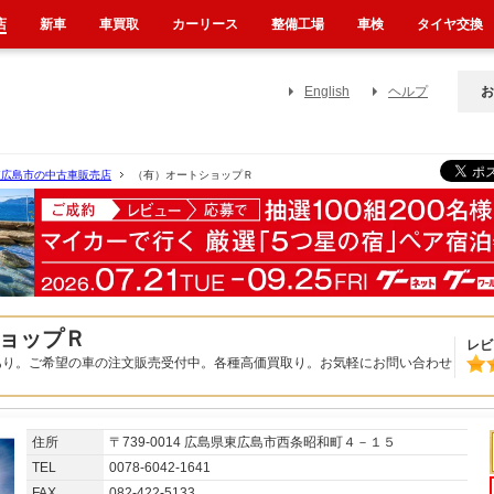
店
新車
車買取
カーリース
整備工場
車検
タイヤ交換
English
ヘルプ
お
東広島市の中古車販売店
（有）オートショップＲ
ョップＲ
レビ
あり。ご希望の車の注文販売受付中。各種高価買取り。お気軽にお問い合わせ
住所
〒739-0014 広島県東広島市西条昭和町４－１５
TEL
0078-6042-1641
FAX
082-422-5133