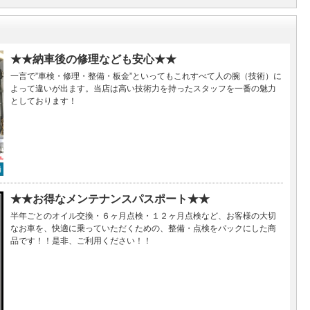
★★納車後の修理なども安心★★
一言で”車検・修理・整備・板金”といってもこれすべて人の腕（技術）に
よって違いが出ます。当店は高い技術力を持ったスタッフを一番の魅力
としております！
★★お得なメンテナンスパスポート★★
半年ごとのオイル交換・６ヶ月点検・１２ヶ月点検など、お客様の大切
なお車を、快適に乗っていただくための、整備・点検をパックにした商
品です！！是非、ご利用ください！！