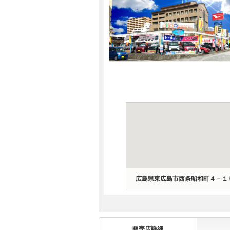
マガジン
車カタログ
自動車ローン
保険
レビュー
価格相場
教習所
広島県東広島市西条昭和町４－１
用語集
販売店詳細