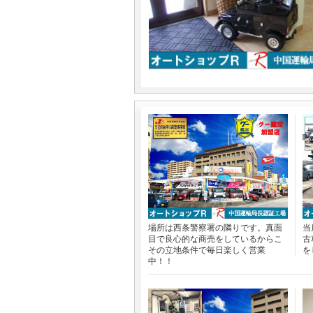
場所は西条警察署の隣りです。真面
当
目で良心的な商売をしているからこ
古
その立地条件で毎日楽しく営業
を
中！！