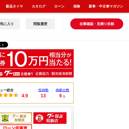
新品タイヤ
カタログ
ローン
保険
新車・中古車マガジン
気に入り
閲覧履歴
在庫確認・見積り依頼
ュー総合
投稿数
掲載台数
4.9
13
6
台