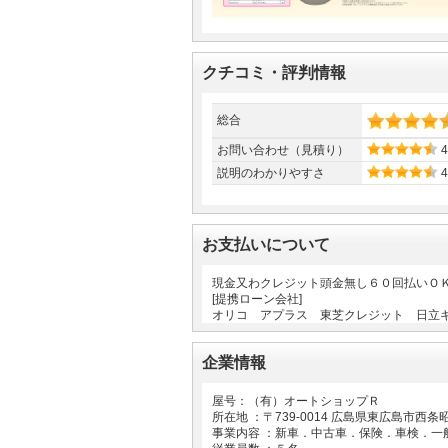
クチコミ・評判情報
総合
お問い合わせ（見積り）
4
説明のわかりやすさ
4
お支払いについて
現金又わクレジット頭金無し６０回払いＯ
[提携ローン会社]
オリコ アプラス 東芝クレジット 日立
企業情報
屋号：（有）オートショップＲ
所在地 ：〒
739-0014
広島県東広島市西条
事業内容 ：新車．中古車．保険．車検．一