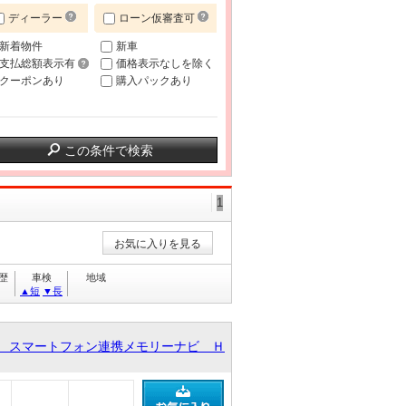
ディーラー
ローン仮審査可
新着物件
新車
支払総額表示有
価格表示なしを除く
クーポンあり
購入パックあり
この条件で検索
1
お気に入りを見る
歴
車検
地域
▲短
▼長
 スマートフォン連携メモリーナビ Ｈ