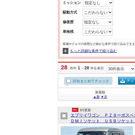
ミッション
駆動方式
修復歴
車検残
装備やクルマの状態など細かな条件で絞り込みできま
もっと詳細な条件で絞り込む
28
1
28
件中
~
件を表示
チェ
10台まとめてチェック
新着順
▲新
▼古
8/2更新
エブリイワゴン ＰＺターボスペ
ＤＭＩソケット ＵＳＢソケット 