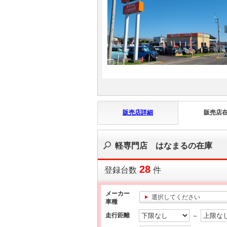
マガジン
車カタログ
自動車ローン
保険
販売店詳細
販売店
レビュー
軽専門店 はなまるの在庫
価格相場
28
登録台数
件
教習所
メーカー
選択してください
用語集
車種
走行距離
～