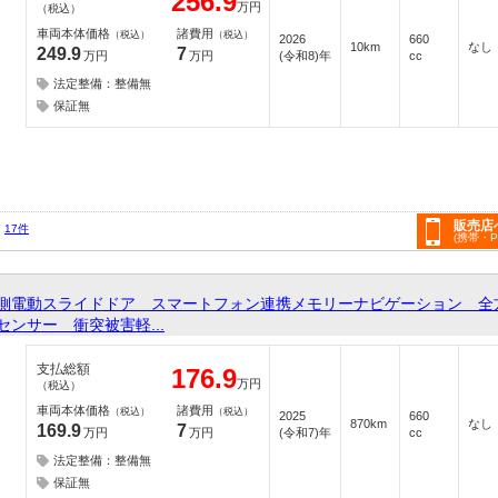
256.9
万円
（税込）
車両本体価格
諸費用
（税込）
（税込）
2026
660
10km
なし
249.9
7
万円
万円
(令和8)年
cc
法定整備：整備無
保証無
販売店
17件
(携帯・
側電動スライドドア スマートフォン連携メモリーナビゲーション 全
ンサー 衝突被害軽...
支払総額
176.9
万円
（税込）
車両本体価格
諸費用
（税込）
（税込）
2025
660
870km
なし
169.9
7
万円
万円
(令和7)年
cc
法定整備：整備無
保証無