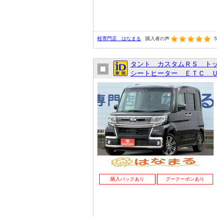
軽専門店 はなまる
購入者の声
5
タント カスタムＲＳ ト
シートヒーター ＥＴＣ Ｕ
購入パックあり
グークーポンあり