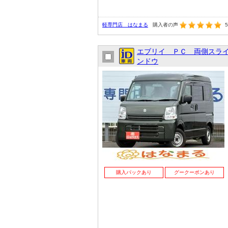
軽専門店 はなまる
購入者の声
5
エブリイ ＰＣ 両側スラ
ンドウ
購入パックあり
グークーポンあり