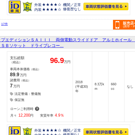
外装
機関／正常
修復歴なし
内装
販売店
17件
(携帯・
ップエディションＳＡＩＩＩ 両側電動スライドドア アルミホイール
ＳＢソケット ドライブレコー...
支払総額
96.9
万円
（税込）
車両本体価格
（税込）
89.9
万円
諸費用
（税込）
2018
8.3万k
660
7
万円
(平成30)
なし
m
cc
年
法定整備：整備無
保証無
ローンご利用時
12,200
4.9
％
月々
円
実質年率
外装
機関／正常
修復歴なし