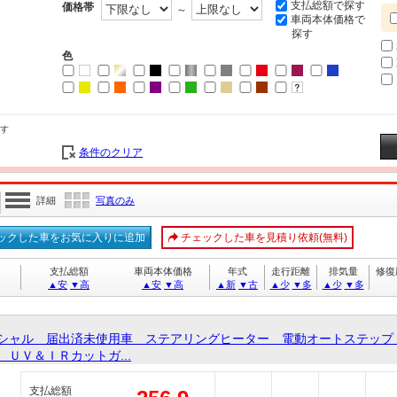
支払総額で探す
価格帯
～
車両本体価格で
探す
色
す
条件のクリア
詳細
写真のみ
ックした車をお気に入りに追加
チェックした車を見積り依頼(無料)
支払総額
車両本体価格
年式
走行距離
排気量
修復
▲安
▼高
▲安
▼高
▲新
▼古
▲少
▼多
▲少
▼多
シャル 届出済未使用車 ステアリングヒーター 電動オートステップ
ＵＶ＆ＩＲカットガ...
支払総額