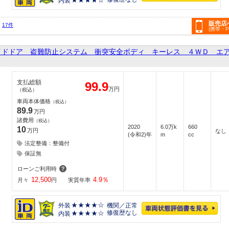
内装
販売店
17件
(携帯・
イドドア 盗難防止システム 衝突安全ボディ キーレス ４ＷＤ エ
支払総額
99.9
万円
（税込）
車両本体価格
（税込）
89.9
万円
諸費用
（税込）
2020
6.0万k
660
10
万円
なし
(令和2)年
m
cc
法定整備：整備付
保証無
ローンご利用時
12,500
4.9
％
月々
円
実質年率
外装
機関／正常
修復歴なし
内装