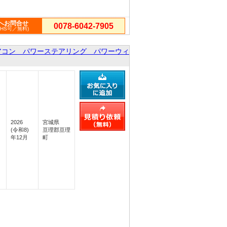
へお問合せ
0078-6042-7905
PHS可／無料)
アコン パワーステアリング パワーウィ
2026
宮城県
(令和8)
亘理郡亘理
年12月
町