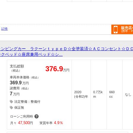
販売店
17件
(携帯・
ンピングカー ラクーンｔｙｐｅＤ☆全塗装済☆ＡＣコンセント☆ＤＣ
クベッド☆座席兼用ベッド☆シ...
支払総額
376.9
万円
（税込）
車両本体価格
（税込）
369.9
万円
諸費用
（税込）
2020
0.7万k
660
7
万円
なし
(令和2)年
m
cc
法定整備：整備付
保証無
ローンご利用時
47,500
4.9
％
月々
円
実質年率