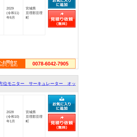
2029
宮城県
(令和11)
亘理郡亘理
年6月
町
へお問合せ
0078-6042-7905
PHS可／無料)
方位モニター サーキュレーター オッ
2028
宮城県
(令和10)
亘理郡亘理
年1月
町