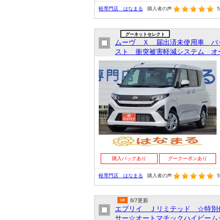
軽専門店 はなまる
購入者の声
5
グーネットセレクト
ムーヴ Ｘ 届出済未使用車 バ
スト 衝突被害軽減システム オー
購入パックあり
グークーポンあり
軽専門店 はなまる
購入者の声
5
8/7更新
エブリイ Ｊリミテッド ☆特別
サー☆オートマチックハイビーム☆