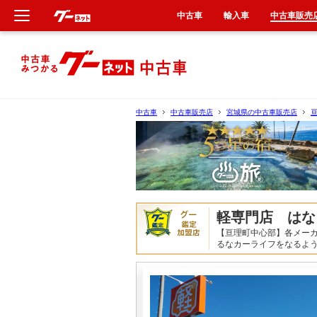
中古車
輸入車
中古車販売
新車
中古車
中古車
中古車販売店
宮城県の中古車販売店
輸入車
クルマ買取
カーリース
軽専門店 はな
【亘理町中心部】各メー
タイヤ交換
るなカーライフをなるよ
整備工場
車検