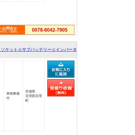
へお問合せ
0078-6042-7905
PHS可／無料)
ソケット☆サブバッテリー☆インバータ
宮城県
車検整備
亘理郡亘理
付
町