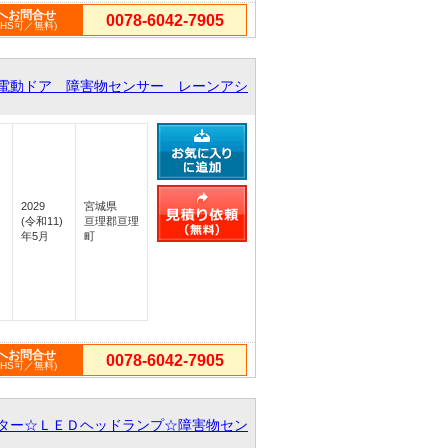
へお問合せ
0078-6042-7905
PHS可／無料)
電動ドア 障害物センサー レーンアシ
2029
宮城県
(令和11)
亘理郡亘理
年5月
町
へお問合せ
0078-6042-7905
PHS可／無料)
ター☆ＬＥＤヘッドランプ☆障害物セン