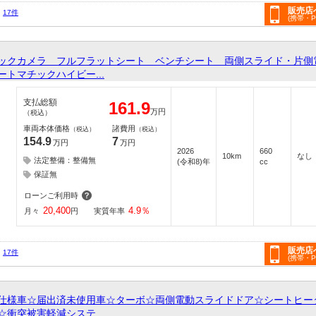
販売店
17件
(携帯・
ックカメラ フルフラットシート ベンチシート 両側スライド・片側
トマチックハイビー...
支払総額
161.9
万円
（税込）
車両本体価格
諸費用
（税込）
（税込）
154.9
7
万円
万円
2026
660
10km
なし
法定整備：整備無
(令和8)年
cc
保証無
ローンご利用時
20,400
4.9
％
月々
円
実質年率
販売店
17件
(携帯・
仕様車☆届出済未使用車☆ターボ☆両側電動スライドドア☆シートヒー
衝突被害軽減システ...