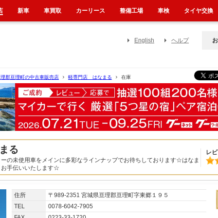
店
新車
車買取
カーリース
整備工場
車検
タイヤ交換
English
ヘルプ
お
亘理郡亘理町の中古車販売店
軽専門店 はなまる
在庫
まる
レビ
カーの未使用車をメインに多彩なラインナップでお待ちしております☆はなま
うお手伝いいたします☆
住所
〒989-2351 宮城県亘理郡亘理町字東郷１９５
TEL
0078-6042-7905
FAX
0223-33-1720