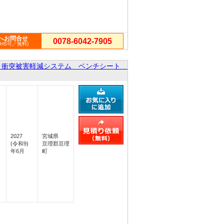
へお問合せ
0078-6042-7905
PHS可／無料)
 衝突被害軽減システム ベンチシート
2027
宮城県
(令和9)
亘理郡亘理
年6月
町