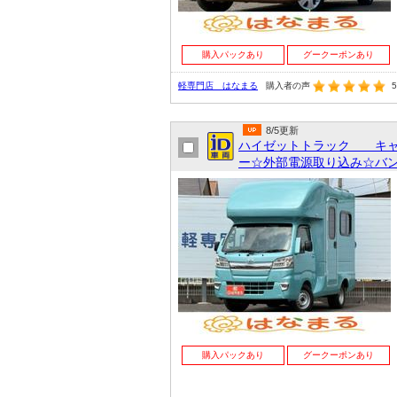
購入パックあり
グークーポンあり
軽専門店 はなまる
購入者の声
5
8/5更新
ハイゼットトラック キャ
ー☆外部電源取り込み☆バン
購入パックあり
グークーポンあり