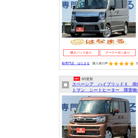
購入パックあり
グークーポンあり
軽専門店 はなまる
購入者の声
5
8/5更新
スペーシア ハイブリッドＸ 両
トマン シートヒーター 障害物セ