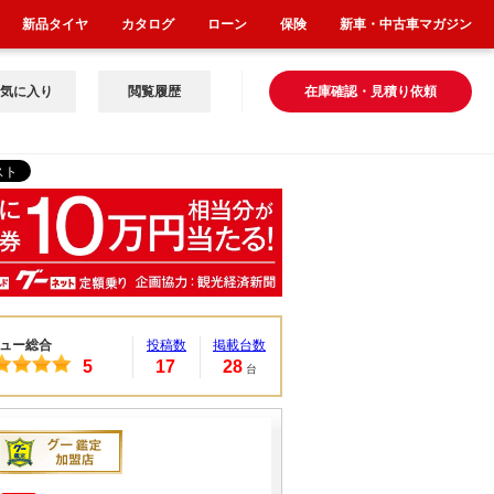
新品タイヤ
カタログ
ローン
保険
新車・中古車マガジン
気に入り
閲覧履歴
在庫確認・見積り依頼
ュー総合
投稿数
掲載台数
5
17
28
台