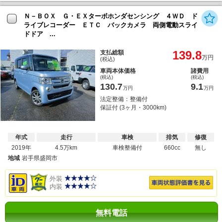
Ｎ－ＢＯＸ Ｇ・ＥＸターボホンダセンシング ４ＷＤ ド
ライブレコーダー ＥＴＣ バックカメラ 両側電動スライ
ドドア ...
139.8
支払総額
万円
(税込)
車両本体価格
諸費用
(税込)
(税込)
130.7
9.1
万円
万円
法定整備：整備付
保証付 (3ヶ月・3000km)
年式
走行
車検
排気
修復
2019年
4.5万km
車検整備付
660cc
無し
地域
岩手県盛岡市
外装
内装
無料電話