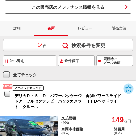
この販売店のメンテナンス情報を見る
詳細
在庫
レビュー
販売実績
14
検索条件を変更
台
更新時に
条件保存
メール送信
全てチェック
NEW!!
グーネットセレクト
デリカＤ：５ Ｄ パワーパッケージ 両側パワースライド
ドア フルセグテレビ バックカメラ ＨＩＤヘッドライ
ト クルー...
149
支払総額
万円
(税込)
車両本体価格
諸費用
(税込)
(税込)