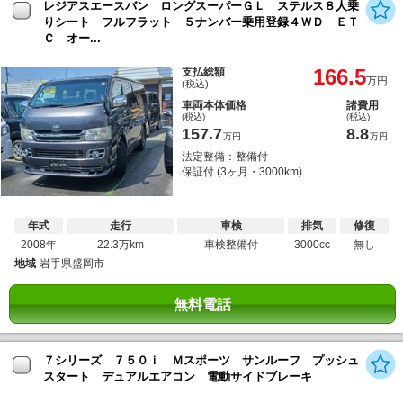
レジアスエースバン ロングスーパーＧＬ ステルス８人乗
りシート フルフラット ５ナンバー乗用登録４ＷＤ ＥＴ
Ｃ オー...
166.5
支払総額
万円
(税込)
車両本体価格
諸費用
(税込)
(税込)
157.7
8.8
万円
万円
法定整備：整備付
保証付 (3ヶ月・3000km)
年式
走行
車検
排気
修復
2008年
22.3万km
車検整備付
3000cc
無し
地域
岩手県盛岡市
無料電話
７シリーズ ７５０ｉ Ｍスポーツ サンルーフ プッシュ
スタート デュアルエアコン 電動サイドブレーキ