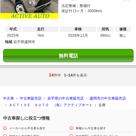
法定整備：整備付
保証付 (3ヶ月・3000km)
年式
走行
車検
排気
修復
2025年
7km
2028年12月
660cc
無し
地域
岩手県盛岡市
無料電話
14
件中
1~14
件を表示
中古車
中古車販売店
岩手県の中古車販売店
盛岡市の中古車販売店
ＡＣＴＩＶＥ ＡＵＴＯ （有）アクティブオート
在庫
中古車探しに役立つ情報
メーカーから中古車を探す
車種から中古車を探す