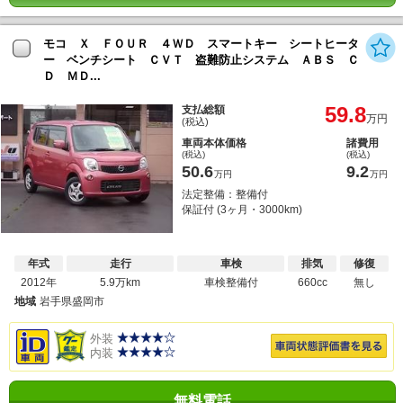
モコ Ｘ ＦＯＵＲ ４ＷＤ スマートキー シートヒータ
ー ベンチシート ＣＶＴ 盗難防止システム ＡＢＳ Ｃ
Ｄ ＭＤ...
59.8
支払総額
万円
(税込)
車両本体価格
諸費用
(税込)
(税込)
50.6
9.2
万円
万円
法定整備：整備付
保証付 (3ヶ月・3000km)
年式
走行
車検
排気
修復
2012年
5.9万km
車検整備付
660cc
無し
地域
岩手県盛岡市
外装
内装
無料電話