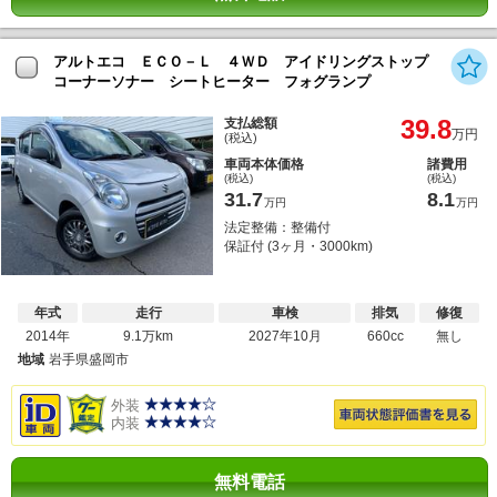
アルトエコ ＥＣＯ－Ｌ ４ＷＤ アイドリングストップ
コーナーソナー シートヒーター フォグランプ
39.8
支払総額
万円
(税込)
車両本体価格
諸費用
(税込)
(税込)
31.7
8.1
万円
万円
法定整備：整備付
保証付 (3ヶ月・3000km)
年式
走行
車検
排気
修復
2014年
9.1万km
2027年10月
660cc
無し
地域
岩手県盛岡市
外装
内装
無料電話