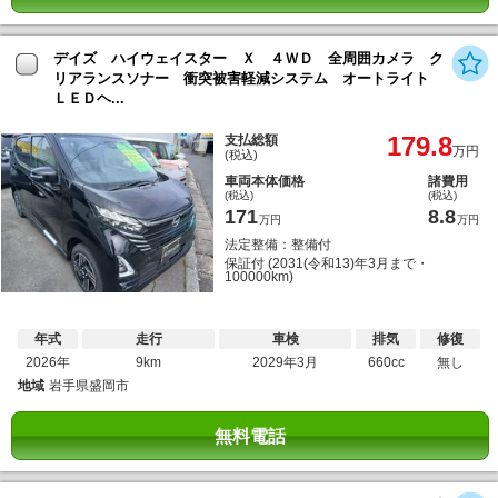
デイズ ハイウェイスター Ｘ ４ＷＤ 全周囲カメラ ク
リアランスソナー 衝突被害軽減システム オートライト
ＬＥＤヘ...
179.8
支払総額
万円
(税込)
車両本体価格
諸費用
(税込)
(税込)
171
8.8
万円
万円
法定整備：整備付
保証付 (2031(令和13)年3月まで・
100000km)
年式
走行
車検
排気
修復
2026年
9km
2029年3月
660cc
無し
地域
岩手県盛岡市
無料電話