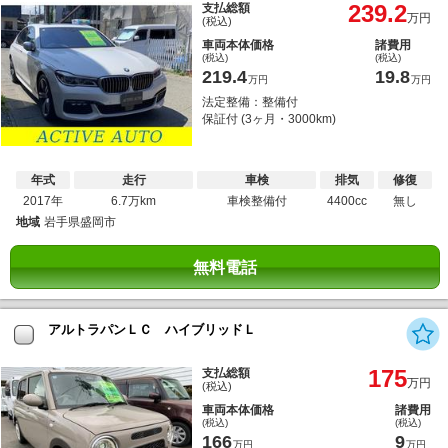
239.2
支払総額
万円
(税込)
車両本体価格
諸費用
(税込)
(税込)
219.4
19.8
万円
万円
法定整備：整備付
保証付 (3ヶ月・3000km)
年式
走行
車検
排気
修復
2017年
6.7万km
車検整備付
4400cc
無し
地域
岩手県盛岡市
無料電話
アルトラパンＬＣ ハイブリッドＬ
175
支払総額
万円
(税込)
車両本体価格
諸費用
(税込)
(税込)
166
9
万円
万円