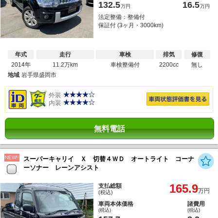
132.5
16.5
万円
万円
法定整備：整備付
保証付 (3ヶ月・3000km)
年式
走行
車検
排気
修復
2014年
11.2万km
車検整備付
2200cc
無し
地域
岩手県盛岡市
外装
内装
無料電話
NEW!!
スーパーキャリイ Ｘ 切替４ＷＤ オートライト コーナ
ーソナー レーンアシスト
165.9
支払総額
万円
(税込)
車両本体価格
諸費用
(税込)
(税込)