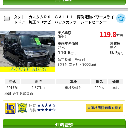
タント カスタムＲＳ ＳＡＩＩＩ 両側電動パワースライ
ドドア 純正ＳＤナビ バックカメラ シートヒーター
119.8
支払総額
万円
(税込)
車両本体価格
諸費用
(税込)
(税込)
110.6
9.2
万円
万円
法定整備：整備付
保証付 (3ヶ月・3000km)
年式
走行
車検
排気
修復
2017年
5.8万km
車検整備付
660cc
無し
地域
岩手県盛岡市
外装
内装
無料電話