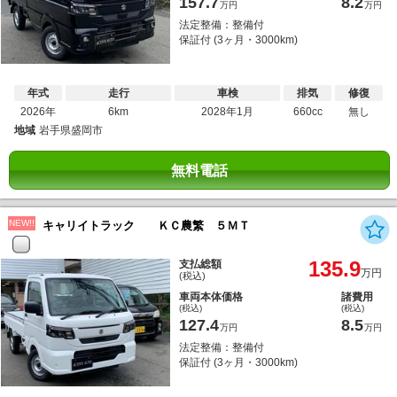
157.7
8.2
万円
万円
法定整備：整備付
保証付 (3ヶ月・3000km)
年式
走行
車検
排気
修復
2026年
6km
2028年1月
660cc
無し
地域
岩手県盛岡市
無料電話
NEW!!
キャリイトラック ＫＣ農繁 ５ＭＴ
135.9
支払総額
万円
(税込)
車両本体価格
諸費用
(税込)
(税込)
127.4
8.5
万円
万円
法定整備：整備付
保証付 (3ヶ月・3000km)