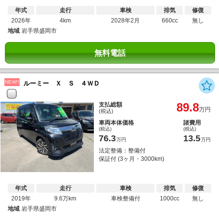
年式
走行
車検
排気
修復
2026年
4km
2028年2月
660cc
無し
地域
岩手県盛岡市
無料電話
NEW!!
ルーミー Ｘ Ｓ ４ＷＤ
89.8
支払総額
万円
(税込)
車両本体価格
諸費用
(税込)
(税込)
76.3
13.5
万円
万円
法定整備：整備付
保証付 (3ヶ月・3000km)
年式
走行
車検
排気
修復
2019年
9.6万km
車検整備付
1000cc
無し
地域
岩手県盛岡市