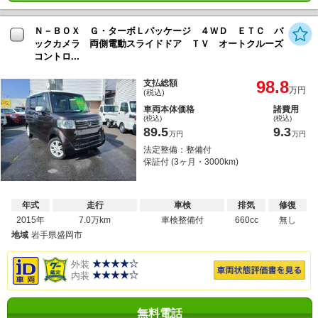
Ｎ－ＢＯＸ Ｇ・ターボＬパッケージ ４ＷＤ ＥＴＣ バ
ックカメラ 両側電動スライドドア ＴＶ オートクルーズ
コントロ...
98.8
支払総額
万円
(税込)
車両本体価格
諸費用
(税込)
(税込)
89.5
9.3
万円
万円
法定整備：整備付
保証付 (3ヶ月・3000km)
年式
走行
車検
排気
修復
2015年
7.0万km
車検整備付
660cc
無し
地域
岩手県盛岡市
外装
内装
無料電話