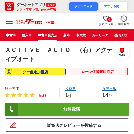
グーネットアプリ
RENEW
ダウンロード
アプリを開く
メアド不要で問い合わせ可能
0
お気に入り
閲覧履歴
中古車
輸入車
中古車販売店
新車
車買取
カーリース
整備工場
ＡＣＴＩＶＥ ＡＵＴＯ （有）アクテ
MAP
ィブオート
ローン仮審査対応店
グー鑑定加盟店
総合評価
投稿数
在庫台数
1
14
5.0
件
台
無料電話
販売店のレビューを投稿する