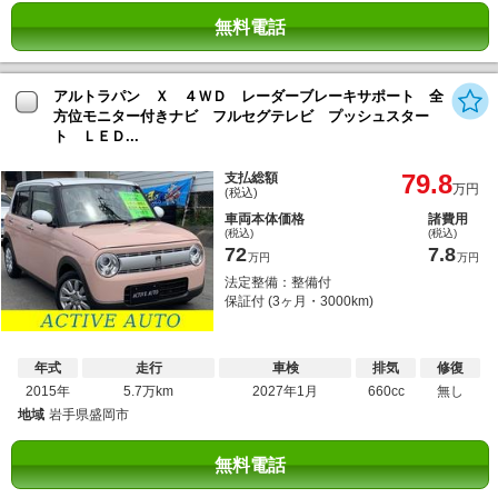
無料電話
アルトラパン Ｘ ４ＷＤ レーダーブレーキサポート 全
方位モニター付きナビ フルセグテレビ プッシュスター
ト ＬＥＤ...
79.8
支払総額
万円
(税込)
車両本体価格
諸費用
(税込)
(税込)
72
7.8
万円
万円
法定整備：整備付
保証付 (3ヶ月・3000km)
年式
走行
車検
排気
修復
2015年
5.7万km
2027年1月
660cc
無し
地域
岩手県盛岡市
無料電話