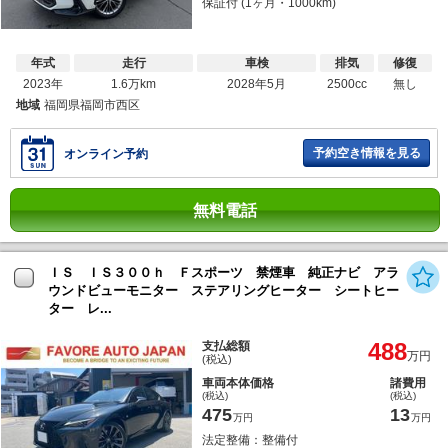
保証付 (1ヶ月・1000km)
年式
走行
車検
排気
修復
2023年
1.6万km
2028年5月
2500cc
無し
地域
福岡県福岡市西区
予約空き情報を見る
オンライン予約
無料電話
ＩＳ ＩＳ３００ｈ Ｆスポーツ 禁煙車 純正ナビ アラ
ウンドビューモニター ステアリングヒーター シートヒー
ター レ...
488
支払総額
万円
(税込)
車両本体価格
諸費用
(税込)
(税込)
475
13
万円
万円
法定整備：整備付