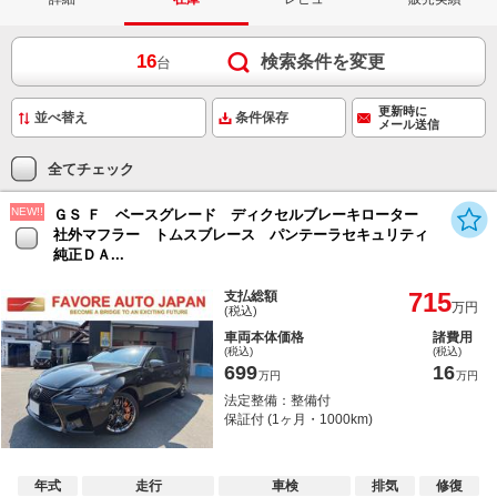
16
検索条件を変更
台
更新時に
条件保存
メール送信
全てチェック
NEW!!
ＧＳ Ｆ ベースグレード ディクセルブレーキローター
社外マフラー トムスブレース パンテーラセキュリティ
純正ＤＡ...
715
支払総額
万円
(税込)
車両本体価格
諸費用
(税込)
(税込)
699
16
万円
万円
法定整備：整備付
保証付 (1ヶ月・1000km)
年式
走行
車検
排気
修復