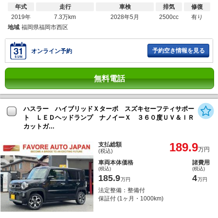
年式
走行
車検
排気
修復
2019年
7.3万km
2028年5月
2500cc
有り
地域
福岡県福岡市西区
予約空き情報を見る
オンライン予約
無料電話
ハスラー ハイブリッドＸターボ スズキセーフティサポー
ト ＬＥＤヘッドランプ ナノイーＸ ３６０度ＵＶ＆ＩＲ
カットガ...
189.9
支払総額
万円
(税込)
車両本体価格
諸費用
(税込)
(税込)
185.9
4
万円
万円
法定整備：整備付
保証付 (1ヶ月・1000km)