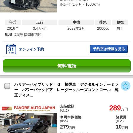
保証付 (1ヶ月・1000km)
年式
走行
車検
排気
修復
2016年
3.4万km
2028年2月
2000cc
無し
地域
福岡県福岡市西区
予約空き情報を見る
オンライン予約
無料電話
ハリアーハイブリッド Ｇ 禁煙車 デジタルインナーミラ
ー パワーバックドア レーダークルーズコントロール 純
正ディス...
289
支払総額
万円
(税込)
車両本体価格
諸費用
(税込)
(税込)
279
10
万円
万円