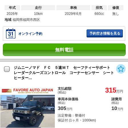
年式
走行
車検
排気
修復
2026年
10km
2029年6月
660cc
無し
地域
福岡県福岡市西区
予約空き情報を見る
オンライン予約
無料電話
ジムニーノマド ＦＣ ５速ＭＴ セーフティーサポート
レーダークルーズコントロール コーナーセンサー シート
ヒーター...
315
支払総額
万円
(税込)
車両本体価格
諸費用
(税込)
(税込)
305
10
万円
万円
法定整備：整備付
保証付 (1ヶ月・1000km)