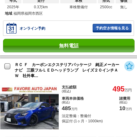
年式
走行
車検
排気
修復
2025年
0.3万km
車検整備付
2500cc
無し
地域
福岡県福岡市西区
予約空き情報を見る
オンライン予約
無料電話
ＲＣ Ｆ カーボンエクステリアパッケージ 純正メーカー
ナビ 三眼フルＬＥＤヘッドランプ レイズ２０インチＡ
Ｗ 社外車...
495
支払総額
万円
(税込)
車両本体価格
諸費用
(税込)
(税込)
485
10
万円
万円
法定整備：整備付
保証付 (1ヶ月・1000km)