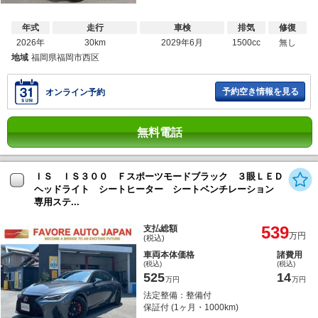
年式
走行
車検
排気
修復
2026年
30km
2029年6月
1500cc
無し
地域
福岡県福岡市西区
予約空き情報を見る
オンライン予約
無料電話
ＩＳ ＩＳ３００ Ｆスポーツモードブラック ３眼ＬＥＤ
ヘッドライト シートヒーター シートベンチレーション
専用ステ...
539
支払総額
万円
(税込)
車両本体価格
諸費用
(税込)
(税込)
525
14
万円
万円
法定整備：整備付
保証付 (1ヶ月・1000km)