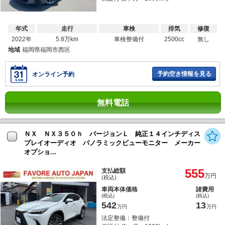
年式
走行
車検
排気
修復
2022年
5.8万km
車検整備付
2500cc
無し
地域
福岡県福岡市西区
予約空き情報を見る
オンライン予約
無料電話
ＮＸ ＮＸ３５０ｈ バージョンＬ 純正１４インチディス
プレイオーディオ パノラミックビューモニター メーカー
オプショ...
555
支払総額
万円
(税込)
車両本体価格
諸費用
(税込)
(税込)
542
13
万円
万円
法定整備：整備付