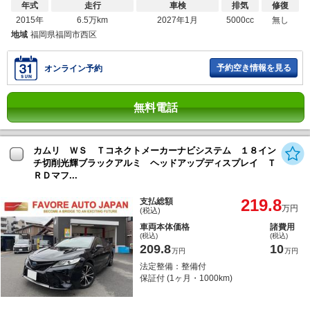
年式
走行
車検
排気
修復
2015年
6.5万km
2027年1月
5000cc
無し
地域
福岡県福岡市西区
予約空き情報を見る
オンライン予約
無料電話
カムリ ＷＳ Ｔコネクトメーカーナビシステム １８イン
チ切削光輝ブラックアルミ ヘッドアップディスプレイ Ｔ
ＲＤマフ...
219.8
支払総額
万円
(税込)
車両本体価格
諸費用
(税込)
(税込)
209.8
10
万円
万円
法定整備：整備付
保証付 (1ヶ月・1000km)