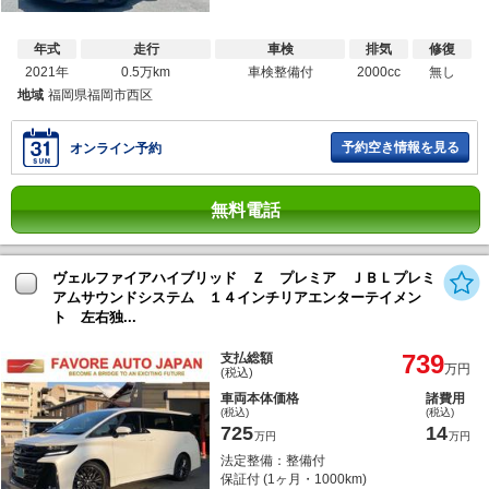
年式
走行
車検
排気
修復
2021年
0.5万km
車検整備付
2000cc
無し
地域
福岡県福岡市西区
予約空き情報を見る
オンライン予約
無料電話
ヴェルファイアハイブリッド Ｚ プレミア ＪＢＬプレミ
アムサウンドシステム １４インチリアエンターテイメン
ト 左右独...
739
支払総額
万円
(税込)
車両本体価格
諸費用
(税込)
(税込)
725
14
万円
万円
法定整備：整備付
保証付 (1ヶ月・1000km)