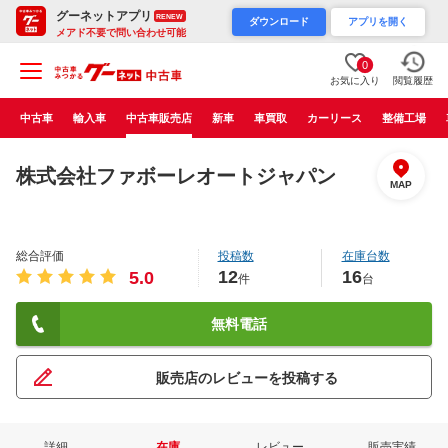
グーネットアプリ
RENEW
ダウンロード
アプリを開く
メアド不要で問い合わせ可能
0
お気に入り
閲覧履歴
中古車
輸入車
中古車販売店
新車
車買取
カーリース
整備工場
株式会社ファボーレオートジャパン
MAP
総合評価
投稿数
在庫台数
12
16
5.0
件
台
無料電話
販売店のレビューを投稿する
詳細
在庫
レビュー
販売実績