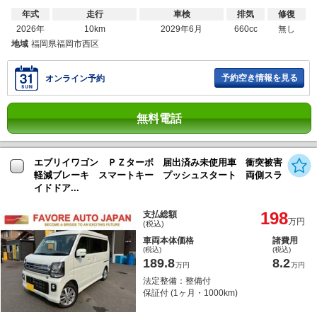
年式
走行
車検
排気
修復
2026年
10km
2029年6月
660cc
無し
地域
福岡県福岡市西区
予約空き情報を見る
オンライン予約
無料電話
エブリイワゴン ＰＺターボ 届出済み未使用車 衝突被害
軽減ブレーキ スマートキー プッシュスタート 両側スラ
イドドア...
198
支払総額
万円
(税込)
車両本体価格
諸費用
(税込)
(税込)
189.8
8.2
万円
万円
法定整備：整備付
保証付 (1ヶ月・1000km)