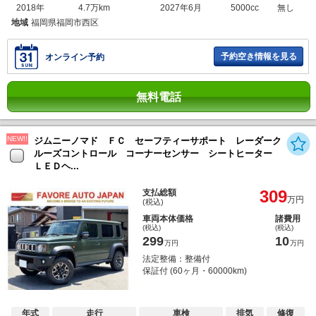
2018年
4.7万km
2027年6月
5000cc
無し
地域
福岡県福岡市西区
予約空き情報を見る
オンライン予約
無料電話
NEW!!
ジムニーノマド ＦＣ セーフティーサポート レーダーク
ルーズコントロール コーナーセンサー シートヒーター
ＬＥＤヘ...
309
支払総額
万円
(税込)
車両本体価格
諸費用
(税込)
(税込)
299
10
万円
万円
法定整備：整備付
保証付 (60ヶ月・60000km)
年式
走行
車検
排気
修復