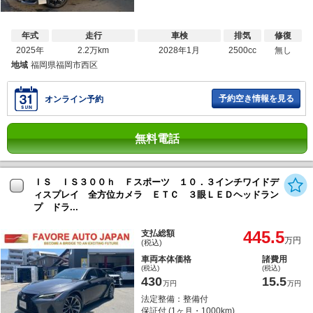
年式
走行
車検
排気
修復
2025年
2.2万km
2028年1月
2500cc
無し
地域
福岡県福岡市西区
予約空き情報を見る
オンライン予約
無料電話
ＩＳ ＩＳ３００ｈ Ｆスポーツ １０．３インチワイドデ
ィスプレイ 全方位カメラ ＥＴＣ ３眼ＬＥＤヘッドラン
プ ドラ...
445.5
支払総額
万円
(税込)
車両本体価格
諸費用
(税込)
(税込)
430
15.5
万円
万円
法定整備：整備付
保証付 (1ヶ月・1000km)