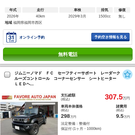
年式
走行
車検
排気
修復
2026年
40km
2029年3月
1500cc
無し
地域
福岡県福岡市西区
予約空き情報を見る
オンライン予約
無料電話
ジムニーノマド ＦＣ セーフティーサポート レーダーク
ルーズコントロール コーナーセンサー シートヒーター
ＬＥＤヘ...
307.5
支払総額
万円
(税込)
車両本体価格
諸費用
(税込)
(税込)
298
9.5
万円
万円
法定整備：整備付
保証付 (1ヶ月・1000km)