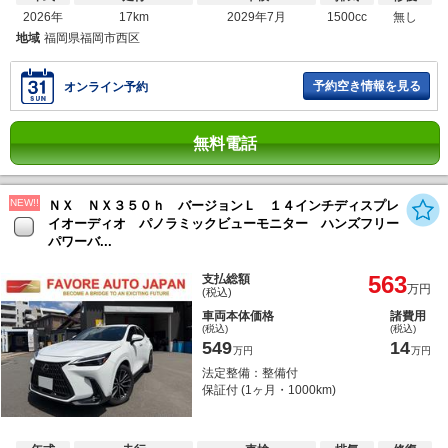
2026年
17km
2029年7月
1500cc
無し
地域
福岡県福岡市西区
予約空き情報を見る
オンライン予約
無料電話
NEW!!
ＮＸ ＮＸ３５０ｈ バージョンＬ １４インチディスプレ
イオーディオ パノラミックビューモニター ハンズフリー
パワーバ...
563
支払総額
万円
(税込)
車両本体価格
諸費用
(税込)
(税込)
549
14
万円
万円
法定整備：整備付
保証付 (1ヶ月・1000km)