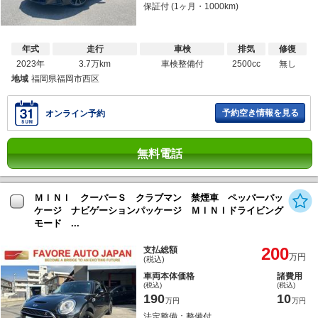
保証付 (1ヶ月・1000km)
年式
走行
車検
排気
修復
2023年
3.7万km
車検整備付
2500cc
無し
地域
福岡県福岡市西区
予約空き情報を見る
オンライン予約
無料電話
ＭＩＮＩ クーパーＳ クラブマン 禁煙車 ペッパーパッ
ケージ ナビゲーションパッケージ ＭＩＮＩドライビング
モード ...
200
支払総額
万円
(税込)
車両本体価格
諸費用
(税込)
(税込)
190
10
万円
万円
法定整備：整備付