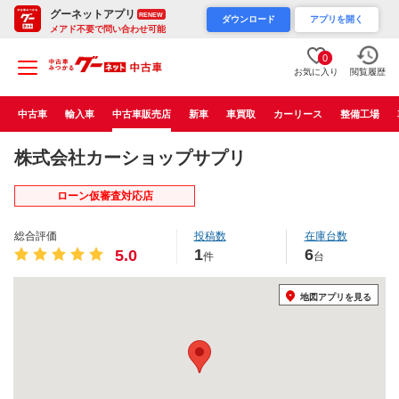
グーネットアプリ
RENEW
ダウンロード
アプリを開く
メアド不要で問い合わせ可能
0
お気に入り
閲覧履歴
中古車
輸入車
中古車販売店
新車
車買取
カーリース
整備工場
株式会社カーショップサプリ
ローン仮審査対応店
総合評価
投稿数
在庫台数
1
6
5.0
件
台
地図アプリを見る