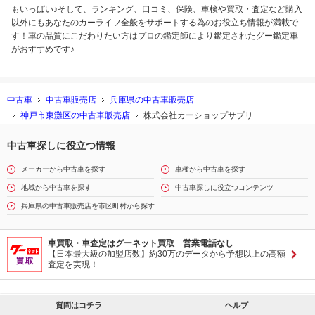
もいっぱい♪そして、ランキング、口コミ、保険、車検や買取・査定など購入
以外にもあなたのカーライフ全般をサポートする為のお役立ち情報が満載で
す！車の品質にこだわりたい方はプロの鑑定師により鑑定されたグー鑑定車
がおすすめです♪
中古車
中古車販売店
兵庫県の中古車販売店
神戸市東灘区の中古車販売店
株式会社カーショップサプリ
中古車探しに役立つ情報
メーカーから中古車を探す
車種から中古車を探す
地域から中古車を探す
中古車探しに役立つコンテンツ
兵庫県の中古車販売店を市区町村から探す
車買取・車査定はグーネット買取 営業電話なし
【日本最大級の加盟店数】約30万のデータから予想以上の高額
査定を実現！
質問はコチラ
ヘルプ