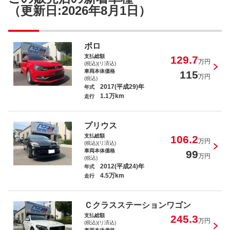
（更新日:2026年8月1日）
ポロ
支払総額
129.7
万円
(税込)(リ済込)
車両本体価格
115
万円
(税込)
2017(平成29)年
年式
1.1万km
走行
プリウス
支払総額
106.2
万円
(税込)(リ済込)
車両本体価格
99
万円
(税込)
2012(平成24)年
年式
4.5万km
走行
Ｃクラスステーションワゴン
支払総額
245.3
万円
(税込)(リ済込)