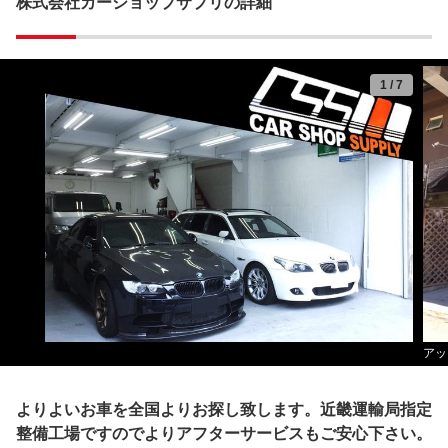
株式会社カーショップサプリの詳細
1
/
7
アッ
よりよいお車を全国よりお探し致します。近畿運輸局指定
整備工場ですのでよりアフターサービスもご安心下さい。