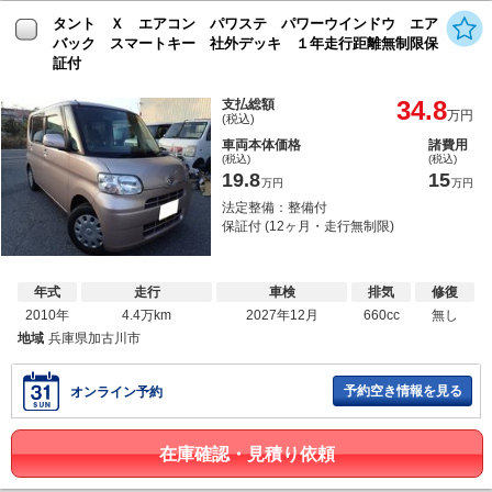
タント Ｘ エアコン パワステ パワーウインドウ エア
バック スマートキー 社外デッキ １年走行距離無制限保
証付
34.8
支払総額
万円
(税込)
車両本体価格
諸費用
(税込)
(税込)
19.8
15
万円
万円
法定整備：整備付
保証付 (12ヶ月・走行無制限)
年式
走行
車検
排気
修復
2010年
4.4万km
2027年12月
660cc
無し
地域
兵庫県加古川市
予約空き情報を見る
オンライン予約
在庫確認・見積り依頼