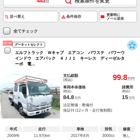
443
検索条件を変更
台
更新時に
条件保存
メール送信
全てチェック
NEW!!
グーネットセレクト
エルフトラック Ｗキャブ エアコン パワステ パワーウ
インドウ エアバック ４ＪＪ１ キーレス ディーゼルタ
ーボ 電...
99.8
支払総額
万円
(税込)
車両本体価格
諸費用
(税込)
(税込)
84.8
15
万円
万円
法定整備：整備付
保証付 (12ヶ月・走行無制限)
年式
走行
車検
排気
修復
2009年
11.9万km
2027年8月
3000cc
無し