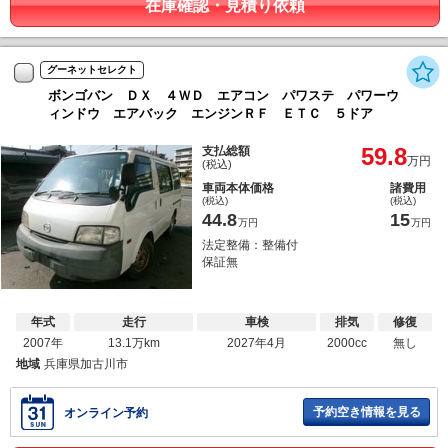
在庫確認・見積り依頼
グーネットセレクト
ボンゴバン ＤＸ ４ＷＤ エアコン パワステ パワーウ
ィンドウ エアバック エンジンＲＦ ＥＴＣ ５ドア
59.8
支払総額
万円
(税込)
車両本体価格
諸費用
(税込)
(税込)
44.8
15
万円
万円
法定整備：整備付
保証無
年式
走行
車検
排気
修復
2007年
13.1万km
2027年4月
2000cc
無し
地域
兵庫県加古川市
予約空き情報を見る
オンライン予約