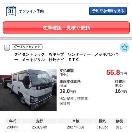
予約空き情報を見る
オンライン予約
在庫確認・見積り依頼
グーネットセレクト
タイタントラック Ｗキャブ ワンオーナー メッキバンパ
ー メッキグリル 社外ナビ ＥＴＣ
55.8
支払総額
万円
(税込)
車両本体価格
諸費用
(税込)
(税込)
39.8
16
万円
万円
法定整備：整備無
保証無
年式
走行
車検
排気
修復
2004年
25.8万km
2027年5月
3100cc
無し