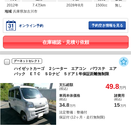
2012年
7.4万km
2028年8月
1500cc
無し
地域
兵庫県加古川市
予約空き情報を見る
オンライン予約
在庫確認・見積り依頼
グーネットセレクト
ハイゼットカーゴ ２シーター エアコン パワステ エア
バック ＥＴＣ ＳＤナビ ５ドア１年保証距離無制限
49.8
支払総額
万円
(税込)
車両本体価格
諸費用
(税込)
(税込)
34.8
15
万円
万円
法定整備：整備付
保証付 (12ヶ月・走行無制限)