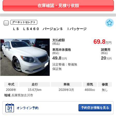
在庫確認・見積り依頼
グーネットセレクト
ＬＳ ＬＳ４６０ バージョンＳ Ｉパッケージ
69.8
支払総額
万円
(税込)
車両本体価格
諸費用
(税込)
(税込)
49.8
20
万円
万円
法定整備：整備無
保証無
年式
走行
車検
排気
修復
2008年
15.6万km
2028年3月
4600cc
無し
地域
兵庫県加古川市
予約空き情報を見る
オンライン予約