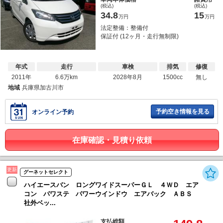
(税込)
(税込)
34.8
15
万円
万円
法定整備：整備付
保証付 (12ヶ月・走行無制限)
年式
走行
車検
排気
修復
2011年
6.6万km
2028年8月
1500cc
無し
地域
兵庫県加古川市
予約空き情報を見る
オンライン予約
在庫確認・見積り依頼
更新
グーネットセレクト
ハイエースバン ロングワイドスーパーＧＬ ４ＷＤ エア
コン パワステ パワーウインドウ エアバック ＡＢＳ
社外ベッ...
支払総額