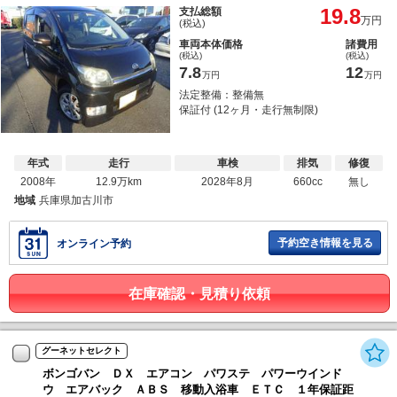
19.8
支払総額
万円
(税込)
車両本体価格
諸費用
(税込)
(税込)
7.8
12
万円
万円
法定整備：整備無
保証付 (12ヶ月・走行無制限)
年式
走行
車検
排気
修復
2008年
12.9万km
2028年8月
660cc
無し
地域
兵庫県加古川市
予約空き情報を見る
オンライン予約
在庫確認・見積り依頼
グーネットセレクト
ボンゴバン ＤＸ エアコン パワステ パワーウインド
ウ エアバック ＡＢＳ 移動入浴車 ＥＴＣ １年保証距