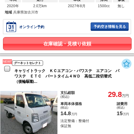
2020年
2.0万km
2027年8月
1500cc
無し
地域
兵庫県加古川市
予約空き情報を見る
オンライン予約
在庫確認・見積り依頼
NEW!!
グーネットセレクト
キャリイトラック ＫＣエアコン・パワステ エアコン パ
ワステ ＥＴＣ パートタイム４ＷＤ 高低二段切替式
（後輪駆動...
29.8
支払総額
万円
(税込)
車両本体価格
諸費用
(税込)
(税込)
14.8
15
万円
万円
法定整備：整備付
保証無