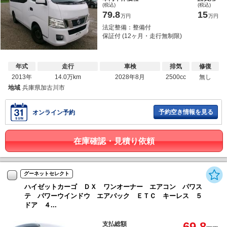
(税込)
(税込)
79.8
15
万円
万円
法定整備：整備付
保証付 (12ヶ月・走行無制限)
年式
走行
車検
排気
修復
2013年
14.0万km
2028年8月
2500cc
無し
地域
兵庫県加古川市
予約空き情報を見る
オンライン予約
在庫確認・見積り依頼
グーネットセレクト
ハイゼットカーゴ ＤＸ ワンオーナー エアコン パワス
テ パワーウインドウ エアバック ＥＴＣ キーレス ５
ドア ４...
69.8
支払総額