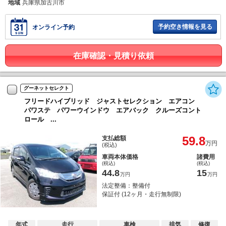
地域
兵庫県加古川市
予約空き情報を見る
オンライン予約
在庫確認・見積り依頼
グーネットセレクト
フリードハイブリッド ジャストセレクション エアコン
パワステ パワーウインドウ エアバック クルーズコント
ロール ...
59.8
支払総額
万円
(税込)
車両本体価格
諸費用
(税込)
(税込)
44.8
15
万円
万円
法定整備：整備付
保証付 (12ヶ月・走行無制限)
年式
走行
車検
排気
修復