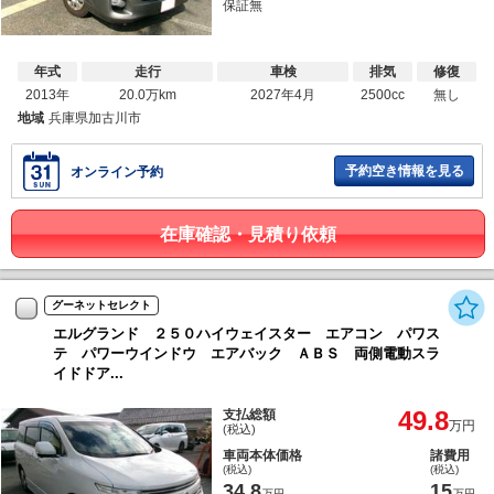
保証無
年式
走行
車検
排気
修復
2013年
20.0万km
2027年4月
2500cc
無し
地域
兵庫県加古川市
予約空き情報を見る
オンライン予約
在庫確認・見積り依頼
グーネットセレクト
エルグランド ２５０ハイウェイスター エアコン パワス
テ パワーウインドウ エアバック ＡＢＳ 両側電動スラ
イドドア...
49.8
支払総額
万円
(税込)
車両本体価格
諸費用
(税込)
(税込)
34.8
15
万円
万円