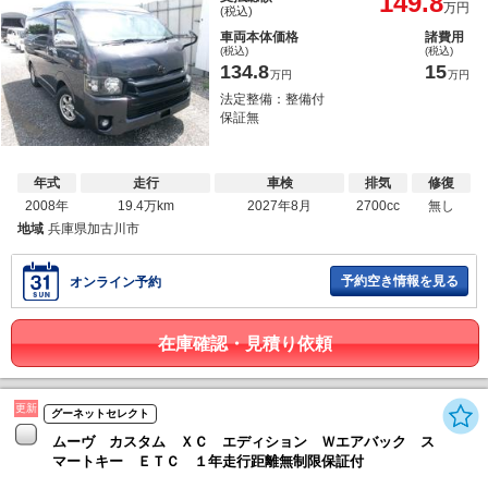
149.8
万円
(税込)
車両本体価格
諸費用
(税込)
(税込)
134.8
15
万円
万円
法定整備：整備付
保証無
年式
走行
車検
排気
修復
2008年
19.4万km
2027年8月
2700cc
無し
地域
兵庫県加古川市
予約空き情報を見る
オンライン予約
在庫確認・見積り依頼
更新
グーネットセレクト
ムーヴ カスタム ＸＣ エディション Ｗエアバック ス
マートキー ＥＴＣ １年走行距離無制限保証付