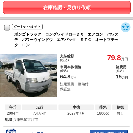
在庫確認・見積り依頼
グーネットセレクト
ボンゴトラック ロングワイドローＤＸ エアコン パワス
テ パワーウインドウ エアバック ＥＴＣ オートマチッ
ク ロン...
79.8
支払総額
万円
(税込)
車両本体価格
諸費用
(税込)
(税込)
64.8
15
万円
万円
法定整備：整備付
保証無
年式
走行
車検
排気
修復
2004年
7.4万km
2027年7月
1800cc
無し
地域
兵庫県加古川市