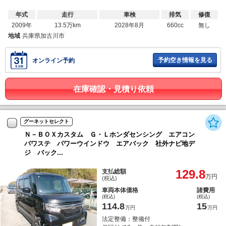
年式
走行
車検
排気
修復
2009年
13.5万km
2028年8月
660cc
無し
地域
兵庫県加古川市
予約空き情報を見る
オンライン予約
在庫確認・見積り依頼
グーネットセレクト
Ｎ－ＢＯＸカスタム Ｇ・Ｌホンダセンシング エアコン
パワステ パワーウインドウ エアバック 社外ナビ地デ
ジ バック...
129.8
支払総額
万円
(税込)
車両本体価格
諸費用
(税込)
(税込)
114.8
15
万円
万円
法定整備：整備付