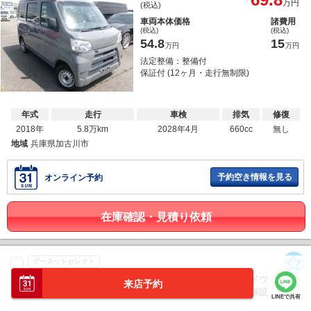
万円
(税込)
車両本体価格
諸費用
(税込)
(税込)
54.8
15
万円
万円
法定整備：整備付
保証付 (12ヶ月・走行無制限)
年式
走行
車検
排気
修復
2018年
5.8万km
2028年4月
660cc
無し
地域
兵庫県加古川市
予約空き情報を見る
オンライン予約
在庫確認・見積り依頼
グーネットセレクト
エブリイ ＰＣ エアコン パワステ パワーウインドウ
来店予約
ＥＴＣ ４ナンバー キーレス １年保証距離無制限保証
LINEで共有