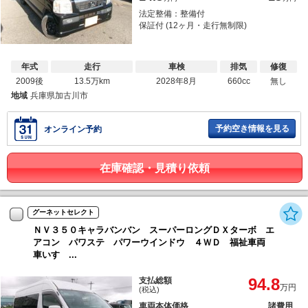
法定整備：整備付
保証付 (12ヶ月・走行無制限)
年式
走行
車検
排気
修復
2009後
13.5万km
2028年8月
660cc
無し
地域
兵庫県加古川市
予約空き情報を見る
オンライン予約
在庫確認・見積り依頼
グーネットセレクト
ＮＶ３５０キャラバンバン スーパーロングＤＸターボ エ
アコン パワステ パワーウインドウ ４ＷＤ 福祉車両
車いす ...
94.8
支払総額
万円
(税込)
車両本体価格
諸費用