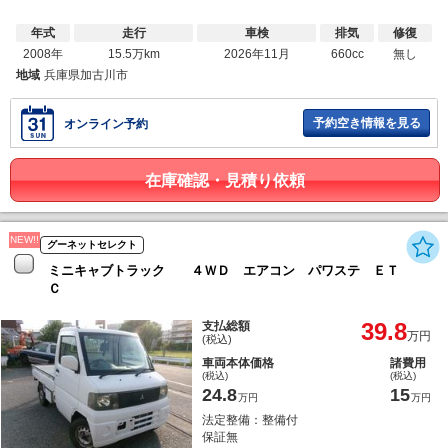
年式
走行
車検
排気
修復
2008年
15.5万km
2026年11月
660cc
無し
地域
兵庫県加古川市
予約空き情報を見る
オンライン予約
在庫確認・見積り依頼
NEW!!
グーネットセレクト
ミニキャブトラック ４ＷＤ エアコン パワステ ＥＴ
Ｃ
39.8
支払総額
万円
(税込)
車両本体価格
諸費用
(税込)
(税込)
24.8
15
万円
万円
法定整備：整備付
保証無