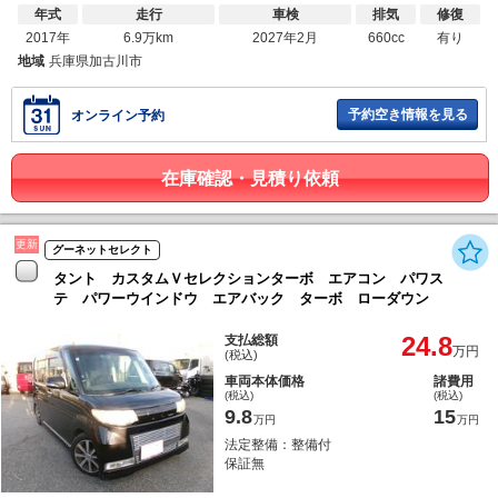
年式
走行
車検
排気
修復
2017年
6.9万km
2027年2月
660cc
有り
地域
兵庫県加古川市
予約空き情報を見る
オンライン予約
在庫確認・見積り依頼
更新
グーネットセレクト
タント カスタムＶセレクションターボ エアコン パワス
テ パワーウインドウ エアバック ターボ ローダウン
24.8
支払総額
万円
(税込)
車両本体価格
諸費用
(税込)
(税込)
9.8
15
万円
万円
法定整備：整備付
保証無