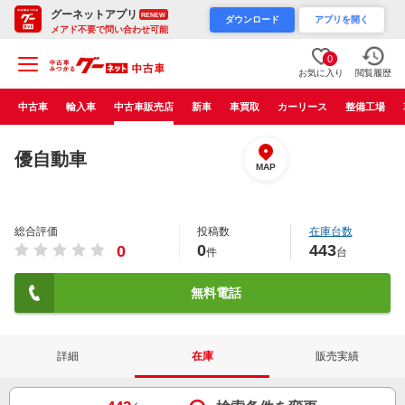
グーネットアプリ
RENEW
ダウンロード
アプリを開く
メアド不要で問い合わせ可能
0
お気に入り
閲覧履歴
中古車
輸入車
中古車販売店
新車
車買取
カーリース
整備工場
優自動車
MAP
総合評価
投稿数
在庫台数
0
443
0
件
台
無料電話
詳細
在庫
販売実績