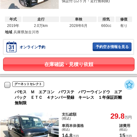
保証付 (12ヶ月・走行無制限)
年式
走行
車検
排気
修復
2019年
2.0万km
2028年6月
660cc
有り
地域
兵庫県加古川市
予約空き情報を見る
オンライン予約
在庫確認・見積り依頼
グーネットセレクト
バモス Ｍ エアコン パワステ パワーウインドウ エア
バック ＥＴＣ ４ナンバー登録 キーレス １年保証距離
無制限
29.8
支払総額
万円
(税込)
車両本体価格
諸費用
(税込)
(税込)
14.8
15
万円
万円