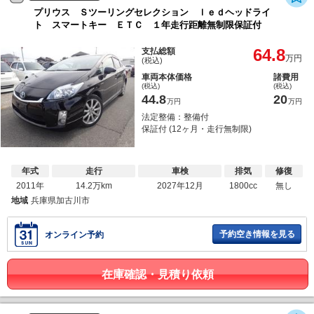
プリウス Ｓツーリングセレクション ｌｅｄヘッドライ
ト スマートキー ＥＴＣ １年走行距離無制限保証付
64.8
支払総額
万円
(税込)
車両本体価格
諸費用
(税込)
(税込)
44.8
20
万円
万円
法定整備：整備付
保証付 (12ヶ月・走行無制限)
年式
走行
車検
排気
修復
2011年
14.2万km
2027年12月
1800cc
無し
地域
兵庫県加古川市
予約空き情報を見る
オンライン予約
在庫確認・見積り依頼