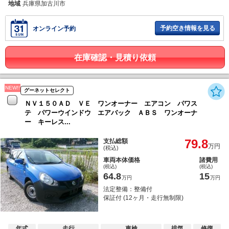
地域
兵庫県加古川市
予約空き情報を見る
オンライン予約
在庫確認・見積り依頼
NEW!!
グーネットセレクト
ＮＶ１５０ＡＤ ＶＥ ワンオーナー エアコン パワス
テ パワーウインドウ エアバック ＡＢＳ ワンオーナ
ー キーレス...
79.8
支払総額
万円
(税込)
車両本体価格
諸費用
(税込)
(税込)
64.8
15
万円
万円
法定整備：整備付
保証付 (12ヶ月・走行無制限)
年式
走行
車検
排気
修復