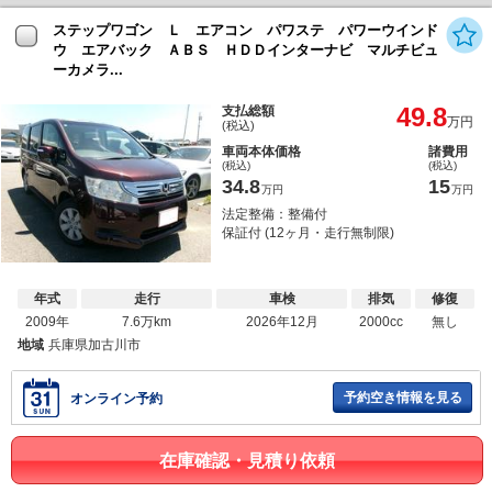
ステップワゴン Ｌ エアコン パワステ パワーウインド
ウ エアバック ＡＢＳ ＨＤＤインターナビ マルチビュ
ーカメラ...
49.8
支払総額
万円
(税込)
車両本体価格
諸費用
(税込)
(税込)
34.8
15
万円
万円
法定整備：整備付
保証付 (12ヶ月・走行無制限)
年式
走行
車検
排気
修復
2009年
7.6万km
2026年12月
2000cc
無し
地域
兵庫県加古川市
予約空き情報を見る
オンライン予約
在庫確認・見積り依頼