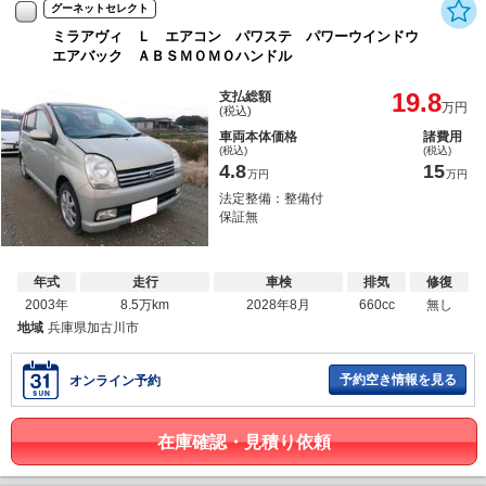
グーネットセレクト
ミラアヴィ Ｌ エアコン パワステ パワーウインドウ
エアバック ＡＢＳＭＯＭＯハンドル
19.8
支払総額
万円
(税込)
車両本体価格
諸費用
(税込)
(税込)
4.8
15
万円
万円
法定整備：整備付
保証無
年式
走行
車検
排気
修復
2003年
8.5万km
2028年8月
660cc
無し
地域
兵庫県加古川市
予約空き情報を見る
オンライン予約
在庫確認・見積り依頼