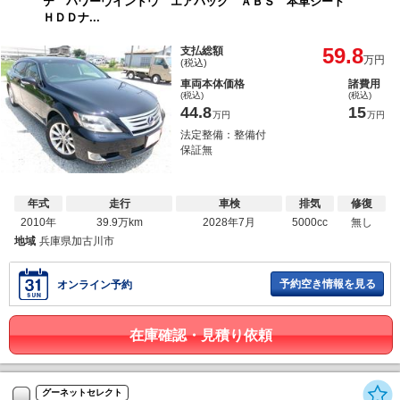
テ パワーウインドウ エアバック ＡＢＳ 本革シート
ＨＤＤナ...
59.8
支払総額
万円
(税込)
車両本体価格
諸費用
(税込)
(税込)
44.8
15
万円
万円
法定整備：整備付
保証無
年式
走行
車検
排気
修復
2010年
39.9万km
2028年7月
5000cc
無し
地域
兵庫県加古川市
予約空き情報を見る
オンライン予約
在庫確認・見積り依頼
グーネットセレクト