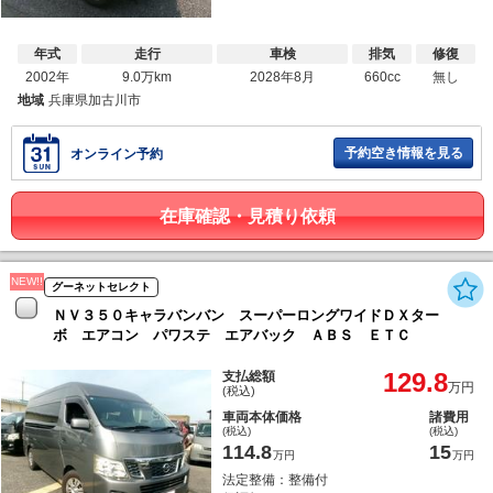
年式
走行
車検
排気
修復
2002年
9.0万km
2028年8月
660cc
無し
地域
兵庫県加古川市
予約空き情報を見る
オンライン予約
在庫確認・見積り依頼
NEW!!
グーネットセレクト
ＮＶ３５０キャラバンバン スーパーロングワイドＤＸター
ボ エアコン パワステ エアバック ＡＢＳ ＥＴＣ
129.8
支払総額
万円
(税込)
車両本体価格
諸費用
(税込)
(税込)
114.8
15
万円
万円
法定整備：整備付