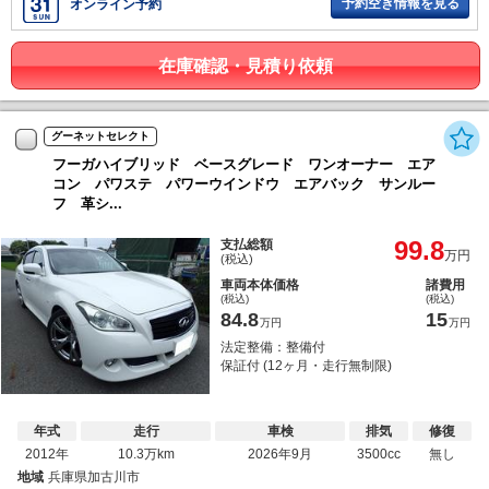
予約空き情報を見る
オンライン予約
在庫確認・見積り依頼
グーネットセレクト
フーガハイブリッド ベースグレード ワンオーナー エア
コン パワステ パワーウインドウ エアバック サンルー
フ 革シ...
99.8
支払総額
万円
(税込)
車両本体価格
諸費用
(税込)
(税込)
84.8
15
万円
万円
法定整備：整備付
保証付 (12ヶ月・走行無制限)
年式
走行
車検
排気
修復
2012年
10.3万km
2026年9月
3500cc
無し
地域
兵庫県加古川市