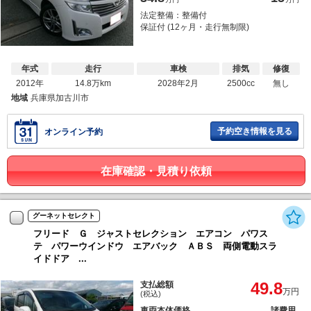
法定整備：整備付
保証付 (12ヶ月・走行無制限)
年式
走行
車検
排気
修復
2012年
14.8万km
2028年2月
2500cc
無し
地域
兵庫県加古川市
予約空き情報を見る
オンライン予約
在庫確認・見積り依頼
グーネットセレクト
フリード Ｇ ジャストセレクション エアコン パワス
テ パワーウインドウ エアバック ＡＢＳ 両側電動スラ
イドドア ...
49.8
支払総額
万円
(税込)
車両本体価格
諸費用