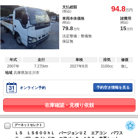
94.8
支払総額
万円
(税込)
車両本体価格
諸費用
(税込)
(税込)
79.8
15
万円
万円
法定整備：整備無
保証無
年式
走行
車検
排気
修復
2007年
7.2万km
2027年8月
3100cc
無し
地域
兵庫県加古川市
予約空き情報を見る
オンライン予約
在庫確認・見積り依頼
グーネットセレクト
ＬＳ ＬＳ６００ｈＬ バージョンＵＺ エアコン パワス