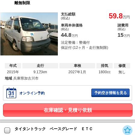
離無制限
59.8
支払総額
万円
(税込)
車両本体価格
諸費用
(税込)
(税込)
44.8
15
万円
万円
法定整備：整備付
保証付 (12ヶ月・走行無制限)
年式
走行
車検
排気
修復
2015年
9.1万km
2027年1月
1800cc
無し
地域
兵庫県加古川市
予約空き情報を見る
オンライン予約
在庫確認・見積り依頼
タイタントラック ベースグレード ＥＴＣ