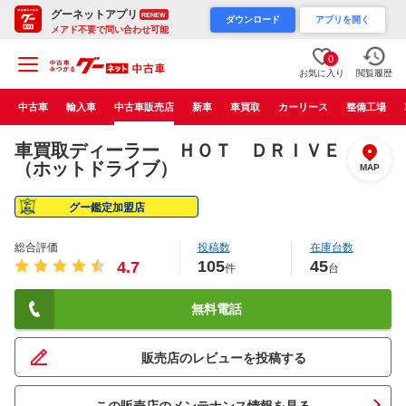
グーネットアプリ
RENEW
ダウンロード
アプリを開く
メアド不要で問い合わせ可能
0
お気に入り
閲覧履歴
中古車
輸入車
中古車販売店
新車
車買取
カーリース
整備工場
車買取ディーラー ＨＯＴ ＤＲＩＶＥ
（ホットドライブ）
MAP
グー鑑定加盟店
総合評価
投稿数
在庫台数
105
45
4.7
件
台
無料電話
販売店のレビューを投稿する