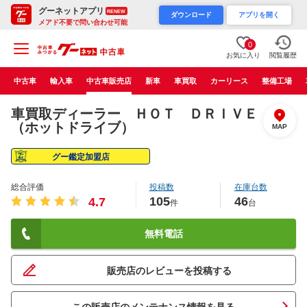
グーネットアプリ
RENEW
ダウンロード
アプリを開く
メアド不要で問い合わせ可能
0
お気に入り
閲覧履歴
中古車
輸入車
中古車販売店
新車
車買取
カーリース
整備工場
車買取ディーラー ＨＯＴ ＤＲＩＶＥ
（ホットドライブ）
MAP
グー鑑定加盟店
総合評価
投稿数
在庫台数
105
46
4.7
件
台
無料電話
販売店のレビューを投稿する