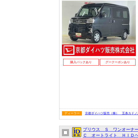
購入パックあり
グークーポンあり
ディーラー
京都ダイハツ販売（株） 五条カドノ
プリウス Ｓ ワンオーナ
Ｃ オートライト ＨＩＤヘ