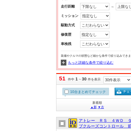
走行距離
～
ミッション
駆動方式
修復歴
車検残
装備やクルマの状態など細かな条件で絞り込みできま
もっと詳細な条件で絞り込む
51
1
30
件中
~
件を表示
チェ
10台まとめてチェック
新着順
▲新
▼古
アトレー ＲＳ ４ＷＤ 
ブクルーズコントロール 前