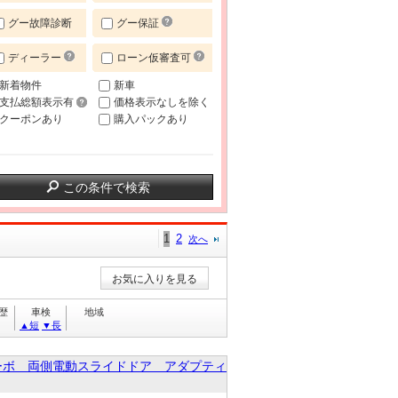
グー故障診断
グー保証
ディーラー
ローン仮審査可
新着物件
新車
支払総額表示有
価格表示なしを除く
クーポンあり
購入パックあり
この条件で検索
1
2
次へ
お気に入りを見る
歴
車検
地域
▲短
▼長
ーボ 両側電動スライドドア アダプティ