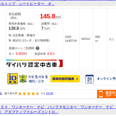
ルトップ シートヒーター オ...
支払総額
145.8
万円
（税込）
車両本体価格
諸費用
（税込）
（税込）
138.8
7
万円
万円
法定整備：整備付
2025
660
847km
なし
保証付 (12ヶ月・走行無制限)
(令和7)年
cc
残価ローンご利用時
6,900
4.9
％
月々
円
実質年率
5
5
外装
内装
オンライン予
機関／正常
販売店
店
購入者の声
4.9
207件
(携帯・
ＨＥＶ ワンオーナー ナビ パノラマモニター ワンオーナー ナビ
 アダプティブクルーズコントロ...