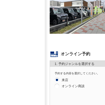
マガジン
車カタログ
自動車ローン
保険
オンライン予約
レビュー
1. 予約ジャンルを選択する
価格相場
予約する内容を選択してください。
教習所
来店
オンライン商談
用語集