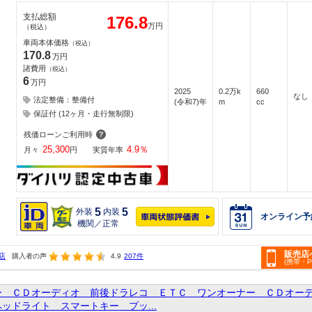
支払総額
176.8
万円
（税込）
車両本体価格
（税込）
170.8
万円
諸費用
（税込）
6
万円
2025
0.2万k
660
なし
法定整備：整備付
(令和7)年
m
cc
保証付 (12ヶ月・走行無制限)
残価ローンご利用時
25,300
4.9
％
月々
円
実質年率
5
5
外装
内装
オンライン予
機関／正常
販売店
店
購入者の声
4.9
207件
(携帯・
ー ＣＤオーディオ 前後ドラレコ ＥＴＣ ワンオーナー ＣＤオー
ッドライト スマートキー プッ...