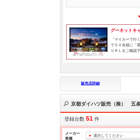
グーネットキ
「マイカーで行
で５０名様に「
ＵＲＬをご確認
販売店詳細
京都ダイハツ販売（株） 五
51
登録台数
件
メーカー
選択してください
車種