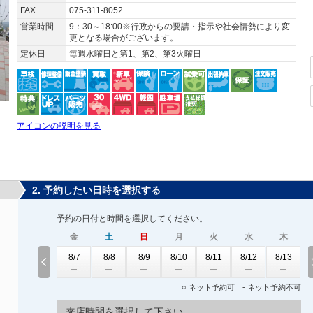
FAX
075-311-8052
営業時間
9：30～18:00※行政からの要請・指示や社会情勢により変
更となる場合がございます。
定休日
毎週水曜日と第1、第2、第3火曜日
アイコンの説明を見る
2. 予約したい日時を選択する
予約の日付と時間を選択してください。
金
土
日
月
火
水
木
8/7
8/8
8/9
8/10
8/11
8/12
8/13
○ ネット予約可 - ネット予約不可
来店時間を選択して下さい