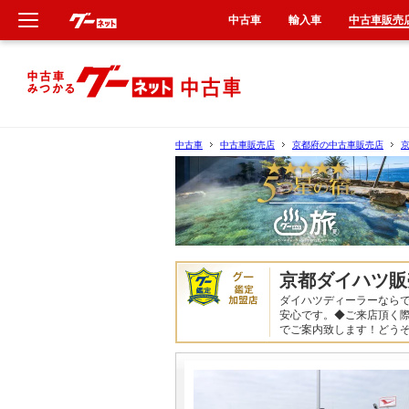
中古車
輸入車
中古車販売
新車
中古車
中古車
中古車販売店
京都府の中古車販売店
輸入車
クルマ買取
カーリース
京都ダイハツ販
ダイハツディーラーなら
タイヤ交換
安心です。◆ご来店頂く
でご案内致します！どう
整備工場
車検