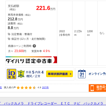
支払総額
221.6
万円
（税込）
車両本体価格
（税込）
212.8
万円
諸費用
（税込）
8.8
万円
2022
2.1万k
1200
なし
法定整備：整備付
(令和4)年
m
cc
保証付 (12ヶ月・走行無制限)
残価ローンご利用時
23,600
4.9
％
月々
円
実質年率
5
4
外装
内装
オンライン予
機関／正常
販売店
店
購入者の声
4.9
207件
(携帯・
ビ バックカメラ ドライブレコーダー ＥＴＣ ナビ バックカメラ