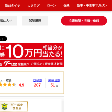
新品タイヤ
カタログ
ローン
保険
新車・中古車マガジン
気に入り
閲覧履歴
在庫確認・見積り依頼
ュー総合
投稿数
掲載台数
4.9
207
51
台