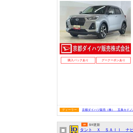
購入パックあり
グークーポンあり
ディーラー
京都ダイハツ販売（株） 五条カドノ
8/4更新
タント Ｘ ＳＡＩＩ ナ