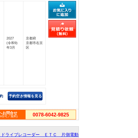
2027
京都府
(令和9)
京都市右京
年3月
区
約
予約空き情報を見る
へお問合せ
0078-6042-9825
PHS可／無料)
 ドライブレコーダー ＥＴＣ 片側電動