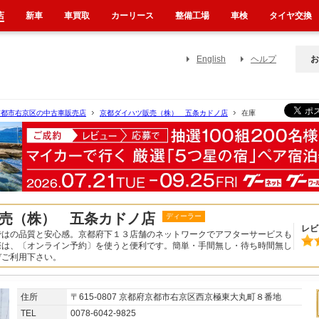
店
新車
車買取
カーリース
整備工場
車検
タイヤ交換
English
ヘルプ
お
京都市右京区の中古車販売店
京都ダイハツ販売（株） 五条カドノ店
在庫
売（株） 五条カドノ店
ディーラー
レビ
ではの品質と安心感。京都府下１３店舗のネットワークでアフターサービスも
際は、〔オンライン予約〕を使うと便利です。簡単・手間無し・待ち時間無し
ぞご利用下さい。
住所
〒615-0807 京都府京都市右京区西京極東大丸町８番地
TEL
0078-6042-9825