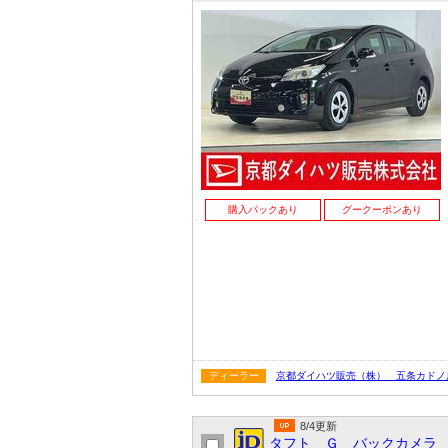
購入パックあり
グークーポンあり
ディーラー
京都ダイハツ販売（株） 五条カドノ
8/4更新
タフト Ｇ バックカメラ