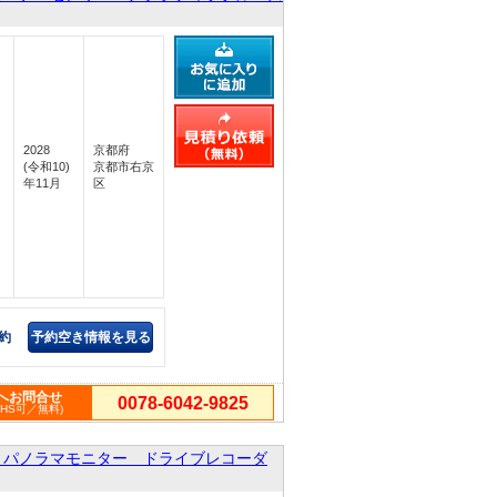
2028
京都府
(令和10)
京都市右京
年11月
区
約
予約空き情報を見る
へお問合せ
0078-6042-9825
PHS可／無料)
 パノラマモニター ドライブレコーダ