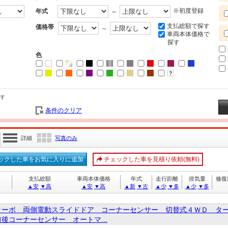
※初度登録
年式
～
支払総額で探す
価格帯
～
車両本体価格で
探す
色
す
条件のクリア
詳細
写真のみ
ックした車をお気に入りに追加
チェックした車を見積り依頼(無料)
支払総額
車両本体価格
年式
走行距離
排気量
修復
▲安
▼高
▲安
▼高
▲新
▼古
▲少
▼多
▲少
▼多
ターボ 両側電動スライドドア コーナーセンサー 切替式４ＷＤ タ
後コーナーセンサー オートマ...