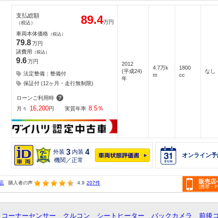
支払総額
89.4
万円
（税込）
車両本体価格
（税込）
79.8
万円
諸費用
（税込）
9.6
万円
2012
4.7万k
1800
(平成24)
なし
法定整備：整備付
m
cc
年
保証付 (12ヶ月・走行無制限)
ローンご利用時
16,200
8.5
％
月々
円
実質年率
3
4
外装
内装
オンライン予
機関／正常
販売店
店
購入者の声
4.9
207件
(携帯・
 コーナーセンサー クルコン シートヒーター バックカメラ 前後