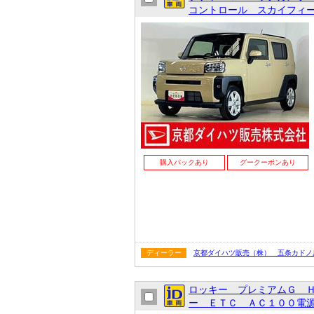
コントロール スカイフィー
購入パックあり
グークーポンあり
ディーラー
京都ダイハツ販売（株） 五条カドノ
ロッキー プレミアムＧ 
ー ＥＴＣ ＡＣ１００電源