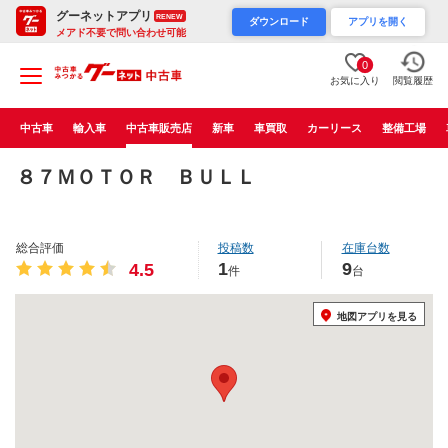
グーネットアプリ
RENEW
ダウンロード
アプリを開く
メアド不要で問い合わせ可能
0
お気に入り
閲覧履歴
中古車
輸入車
中古車販売店
新車
車買取
カーリース
整備工場
８７ＭＯＴＯＲ ＢＵＬＬ
総合評価
投稿数
在庫台数
1
9
4.5
件
台
地図アプリを見る