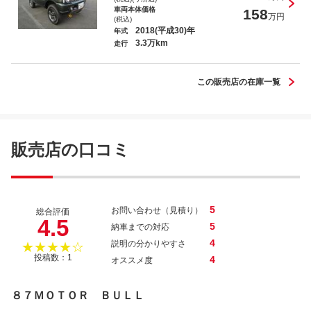
車両本体価格
158
万円
(税込)
2018(平成30)年
年式
3.3万km
ランドクルーザー２５０ ＶＸ
走行
この販売店の在庫一覧
ＬＣ ＬＣ５００ Ｌパッケージ
販売店の口コミ
5
お問い合わせ（見積り）
総合評価
4.5
5
納車までの対応
4
説明の分かりやすさ
★★★★☆
投稿数：1
4
オススメ度
８７ＭＯＴＯＲ ＢＵＬＬ