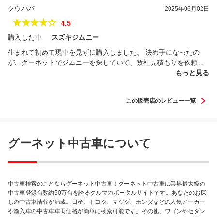
クウパパ
2025年06月02日
★★★★☆
4.5
購入した車
スズキジムニー
生まれて初めて現車を見ずに購入しました。 決め手になったの
が、グーネットでジムニーを探していて、数社見積もりを依頼し
ている中で、今回対応してくれた店長さんの回答が誠実で大変安
もっと見る
心出来ると感じ、遠方のため訪問出来ないので、車両の写真や動
画など直ぐに対応してくれ、購入に至りました。 まだ納車して間
この販売店のレビュー一覧
もないですが、これから大切に乗っていこうと思います。 店長さ
んの対応、心強かったです。 本当は今後も点検整備もお願いした
いところですが、遠方でなかなかそうもいきません。 また機会あ
れば相談しますので、今後も宜しくお願いします。
グーネット中古車について
中古車検索のことならグーネット中古車！グーネット中古車は業界最大級の
中古車登録台数約50万台を誇るクルマのポータルサイトです。あなたのお探
しの中古車情報が満載。日産、トヨタ、マツダ、ホンダなどの人気メーカー
や輸入車の中古車車両価格が簡単に検索可能です。その他、ワゴンやセダン