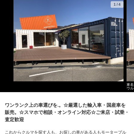
1
/
4
東名
ウル
ワンランク上の車選びを.。☆厳選した輸入車・国産車を
販売。☆スマホで相談・オンライン対応☆ご来店・試乗・
査定歓迎
これからクルマを探す人も、お探しの車がある人もモーターブル