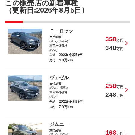
この販売店の新着車種
（更新日:2026年8月5日）
セレナ ハイウェイスターＧ Ｓ－ＨＶアド
Ｔ－ロック
バンスドセーフティ
支払総額
358
万円
(税込)(リ済込)
車両本体価格
348
万円
(税込)
2023(令和5)年
年式
4.0万km
走行
タント カスタムＸ トップエディション
ＳＡＩＩ
ヴェゼル
支払総額
258
万円
(税込)(リ済込)
車両本体価格
248
万円
(税込)
2021(令和3)年
年式
7.9万km
走行
エクストレイル ２０Ｘｔ
ジムニー
支払総額
168
万円
(税込)(リ済込)