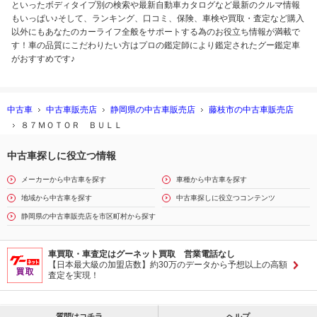
といったボディタイプ別の検索や最新自動車カタログなど最新のクルマ情報
もいっぱい♪そして、ランキング、口コミ、保険、車検や買取・査定など購入
以外にもあなたのカーライフ全般をサポートする為のお役立ち情報が満載で
す！車の品質にこだわりたい方はプロの鑑定師により鑑定されたグー鑑定車
がおすすめです♪
中古車
中古車販売店
静岡県の中古車販売店
藤枝市の中古車販売店
８７ＭＯＴＯＲ ＢＵＬＬ
中古車探しに役立つ情報
メーカーから中古車を探す
車種から中古車を探す
地域から中古車を探す
中古車探しに役立つコンテンツ
静岡県の中古車販売店を市区町村から探す
車買取・車査定はグーネット買取 営業電話なし
【日本最大級の加盟店数】約30万のデータから予想以上の高額
査定を実現！
質問はコチラ
ヘルプ