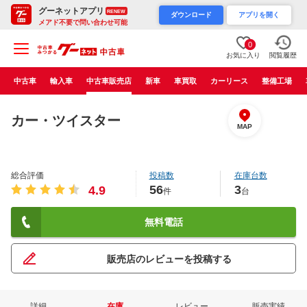
グーネットアプリ
RENEW
ダウンロード
アプリを開く
メアド不要で問い合わせ可能
0
お気に入り
閲覧履歴
中古車
輸入車
中古車販売店
新車
車買取
カーリース
整備工場
カー・ツイスター
MAP
総合評価
投稿数
在庫台数
56
3
4.9
件
台
無料電話
販売店のレビューを投稿する
詳細
在庫
レビュー
販売実績