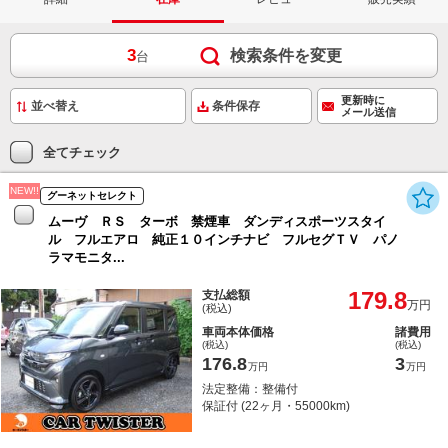
3
検索条件を変更
台
更新時に
条件保存
メール送信
全てチェック
NEW!!
グーネットセレクト
ムーヴ ＲＳ ターボ 禁煙車 ダンディスポーツスタイ
ル フルエアロ 純正１０インチナビ フルセグＴＶ パノ
ラマモニタ...
179.8
支払総額
万円
(税込)
車両本体価格
諸費用
(税込)
(税込)
176.8
3
万円
万円
法定整備：整備付
保証付 (22ヶ月・55000km)