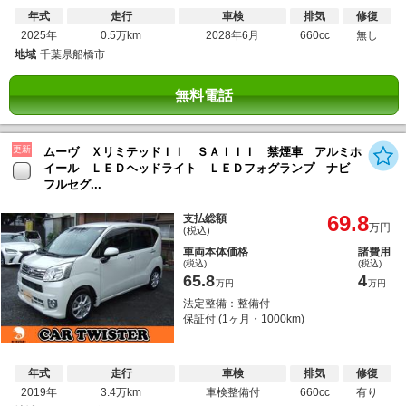
年式
走行
車検
排気
修復
2025年
0.5万km
2028年6月
660cc
無し
地域
千葉県船橋市
無料電話
更新
ムーヴ ＸリミテッドＩＩ ＳＡＩＩＩ 禁煙車 アルミホ
イール ＬＥＤヘッドライト ＬＥＤフォグランプ ナビ
フルセグ...
69.8
支払総額
万円
(税込)
車両本体価格
諸費用
(税込)
(税込)
65.8
4
万円
万円
法定整備：整備付
保証付 (1ヶ月・1000km)
年式
走行
車検
排気
修復
2019年
3.4万km
車検整備付
660cc
有り