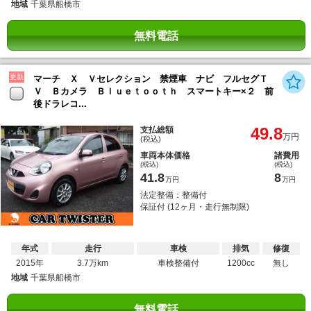
地域
千葉県船橋市
無料電話
更新
マーチ Ｘ Ｖセレクション 禁煙車 ナビ フルセグＴ
Ｖ Ｂカメラ Ｂｌｕｅｔｏｏｔｈ スマートキー×２ 前
後ドラレコ...
49.8
支払総額
万円
(税込)
車両本体価格
諸費用
(税込)
(税込)
41.8
8
万円
万円
法定整備：整備付
保証付 (12ヶ月・走行無制限)
年式
走行
車検
排気
修復
2015年
3.7万km
車検整備付
1200cc
無し
地域
千葉県船橋市
無料電話