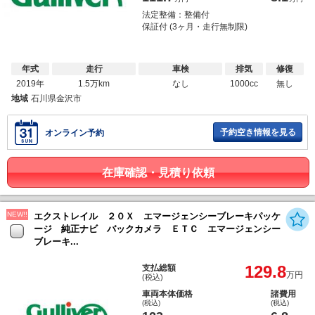
法定整備：整備付
保証付 (3ヶ月・走行無制限)
年式
走行
車検
排気
修復
2019年
1.5万km
なし
1000cc
無し
地域
石川県金沢市
予約空き情報を見る
オンライン予約
在庫確認・見積り依頼
NEW!!
エクストレイル ２０Ｘ エマージェンシーブレーキパッケ
ージ 純正ナビ バックカメラ ＥＴＣ エマージェンシー
ブレーキ...
129.8
支払総額
万円
(税込)
車両本体価格
諸費用
(税込)
(税込)