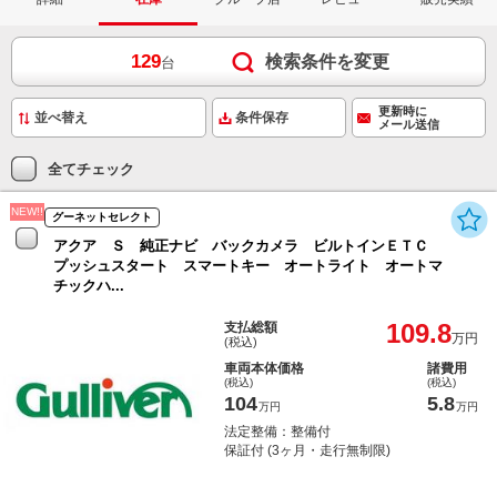
129
検索条件を変更
台
更新時に
条件保存
メール送信
全てチェック
NEW!!
グーネットセレクト
アクア Ｓ 純正ナビ バックカメラ ビルトインＥＴＣ
プッシュスタート スマートキー オートライト オートマ
チックハ...
109.8
支払総額
万円
(税込)
車両本体価格
諸費用
(税込)
(税込)
104
5.8
万円
万円
法定整備：整備付
保証付 (3ヶ月・走行無制限)