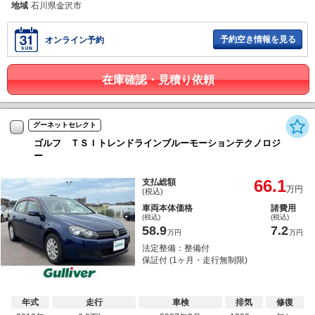
地域
石川県金沢市
予約空き情報を見る
オンライン予約
在庫確認・見積り依頼
グーネットセレクト
ゴルフ ＴＳＩトレンドラインブルーモーションテクノロジ
ー
66.1
支払総額
万円
(税込)
車両本体価格
諸費用
(税込)
(税込)
58.9
7.2
万円
万円
法定整備：整備付
保証付 (1ヶ月・走行無制限)
年式
走行
車検
排気
修復