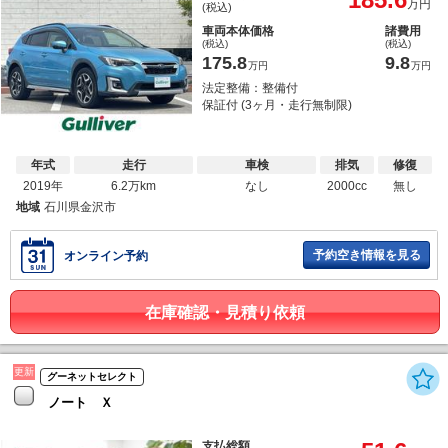
万円
(税込)
車両本体価格
諸費用
(税込)
(税込)
175.8
9.8
万円
万円
法定整備：整備付
保証付 (3ヶ月・走行無制限)
年式
走行
車検
排気
修復
2019年
6.2万km
なし
2000cc
無し
地域
石川県金沢市
予約空き情報を見る
オンライン予約
在庫確認・見積り依頼
更新
グーネットセレクト
ノート Ｘ
支払総額