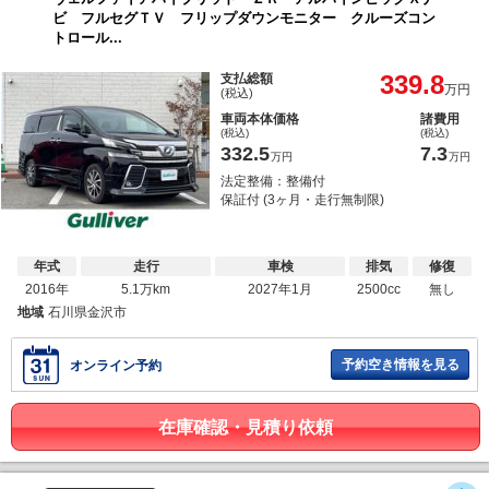
ビ フルセグＴＶ フリップダウンモニター クルーズコン
トロール...
339.8
支払総額
万円
(税込)
車両本体価格
諸費用
(税込)
(税込)
332.5
7.3
万円
万円
法定整備：整備付
保証付 (3ヶ月・走行無制限)
年式
走行
車検
排気
修復
2016年
5.1万km
2027年1月
2500cc
無し
地域
石川県金沢市
予約空き情報を見る
オンライン予約
在庫確認・見積り依頼