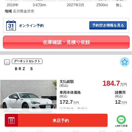
2018年
3.6万km
2027年3月
2500cc
無し
地域
石川県金沢市
予約空き情報を見る
オンライン予約
在庫確認・見積り依頼
グーネットセレクト
ＢＲＺ Ｓ
184.7
支払総額
万円
(税込)
車両本体価格
諸費用
(税込)
(税込)
172.7
12
万円
万円
法定整備：整備付
保証付 (3ヶ月・走行無制限)
来店予約
LINEで共有