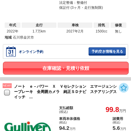
法定整備：整備付
保証付 (3ヶ月・走行無制限)
年式
走行
車検
排気
修復
2022年
1.7万km
2027年2月
1500cc
無し
地域
石川県金沢市
予約空き情報を見る
オンライン予約
在庫確認・見積り依頼
NEW!!
ノート ｅ－パワー Ｘ Ｖセレクション エマージェンシ
ーブレーキ 全周囲カメラ 純正ＳＤナビ ステアリングス
イッチ ...
99.8
支払総額
万円
(税込)
車両本体価格
諸費用
(税込)
(税込)
94.2
5.6
万円
万円