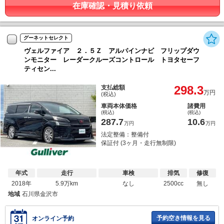
在庫確認・見積り依頼
グーネットセレクト
ヴェルファイア ２．５Ｚ アルパインナビ フリップダウ
ンモニター レーダークルーズコントロール トヨタセーフ
ティセン...
298.3
支払総額
万円
(税込)
車両本体価格
諸費用
(税込)
(税込)
287.7
10.6
万円
万円
法定整備：整備付
保証付 (3ヶ月・走行無制限)
年式
走行
車検
排気
修復
2018年
5.9万km
なし
2500cc
無し
地域
石川県金沢市
予約空き情報を見る
オンライン予約