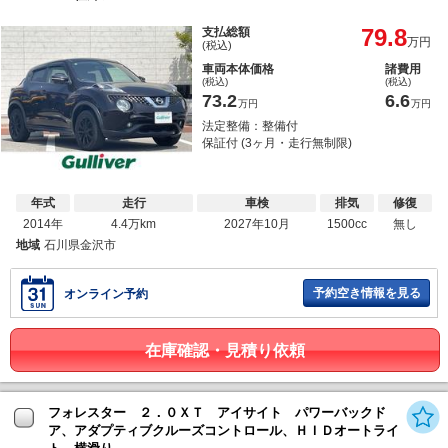
79.8
支払総額
万円
(税込)
車両本体価格
諸費用
(税込)
(税込)
73.2
6.6
万円
万円
法定整備：整備付
保証付 (3ヶ月・走行無制限)
年式
走行
車検
排気
修復
2014年
4.4万km
2027年10月
1500cc
無し
地域
石川県金沢市
予約空き情報を見る
オンライン予約
在庫確認・見積り依頼
フォレスター ２．０ＸＴ アイサイト パワーバックド
ア、アダプティブクルーズコントロール、ＨＩＤオートライ