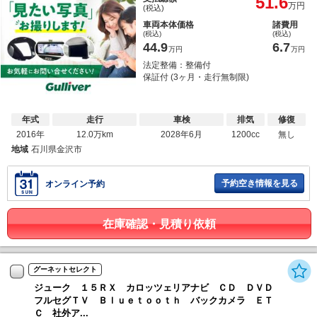
51.6
万円
(税込)
車両本体価格
諸費用
(税込)
(税込)
44.9
6.7
万円
万円
法定整備：整備付
保証付 (3ヶ月・走行無制限)
年式
走行
車検
排気
修復
2016年
12.0万km
2028年6月
1200cc
無し
地域
石川県金沢市
予約空き情報を見る
オンライン予約
在庫確認・見積り依頼
グーネットセレクト
ジューク １５ＲＸ カロッツェリアナビ ＣＤ ＤＶＤ
フルセグＴＶ Ｂｌｕｅｔｏｏｔｈ バックカメラ ＥＴ
Ｃ 社外ア...