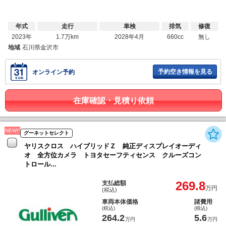
年式
走行
車検
排気
修復
2023年
1.7万km
2028年4月
660cc
無し
地域
石川県金沢市
予約空き情報を見る
オンライン予約
在庫確認・見積り依頼
NEW!!
グーネットセレクト
ヤリスクロス ハイブリッドＺ 純正ディスプレイオーディ
オ 全方位カメラ トヨタセーフティセンス クルーズコン
トロール...
269.8
支払総額
万円
(税込)
車両本体価格
諸費用
(税込)
(税込)
264.2
5.6
万円
万円