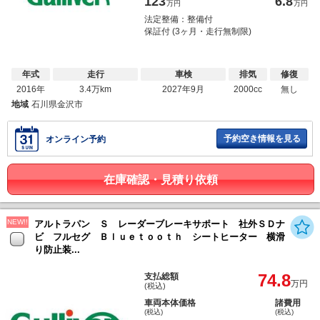
123
6.8
万円
万円
法定整備：整備付
保証付 (3ヶ月・走行無制限)
年式
走行
車検
排気
修復
2016年
3.4万km
2027年9月
2000cc
無し
地域
石川県金沢市
予約空き情報を見る
オンライン予約
在庫確認・見積り依頼
NEW!!
アルトラパン Ｓ レーダーブレーキサポート 社外ＳＤナ
ビ フルセグ Ｂｌｕｅｔｏｏｔｈ シートヒーター 横滑
り防止装...
74.8
支払総額
万円
(税込)
車両本体価格
諸費用
(税込)
(税込)