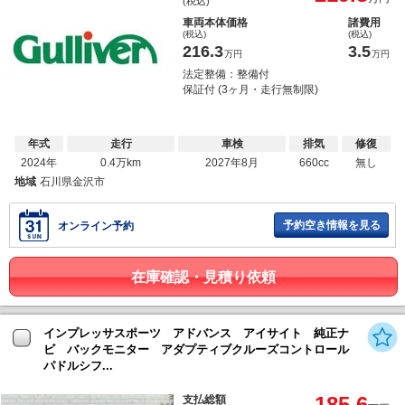
(税込)
車両本体価格
諸費用
(税込)
(税込)
216.3
3.5
万円
万円
法定整備：整備付
保証付 (3ヶ月・走行無制限)
年式
走行
車検
排気
修復
2024年
0.4万km
2027年8月
660cc
無し
地域
石川県金沢市
予約空き情報を見る
オンライン予約
在庫確認・見積り依頼
インプレッサスポーツ アドバンス アイサイト 純正ナ
ビ バックモニター アダプティブクルーズコントロール
パドルシフ...
185.6
支払総額