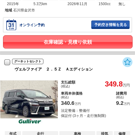
2015年
5.3万km
2026年11月
1500cc
無し
地域
石川県金沢市
予約空き情報を見る
オンライン予約
在庫確認・見積り依頼
グーネットセレクト
ヴェルファイア ２．５Ｚ Ａエディション
349.8
支払総額
万円
(税込)
車両本体価格
諸費用
(税込)
(税込)
340.6
9.2
万円
万円
法定整備：整備付
保証付 (3ヶ月・走行無制限)
年式
走行
車検
排気
修復