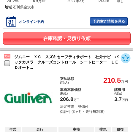
2012年
6.9万km
2027年3月
1200cc
無し
地域
石川県金沢市
予約空き情報を見る
オンライン予約
在庫確認・見積り依頼
更新
ジムニー ＸＣ スズキセーフティサポート 社外ナビ バ
ックカメラ クルーズコントロール シートヒーター ＬＥ
Ｄオート...
210.5
支払総額
万円
(税込)
車両本体価格
諸費用
(税込)
(税込)
206.8
3.7
万円
万円
法定整備：整備付
保証付 (3ヶ月・走行無制限)
年式
走行
車検
排気
修復