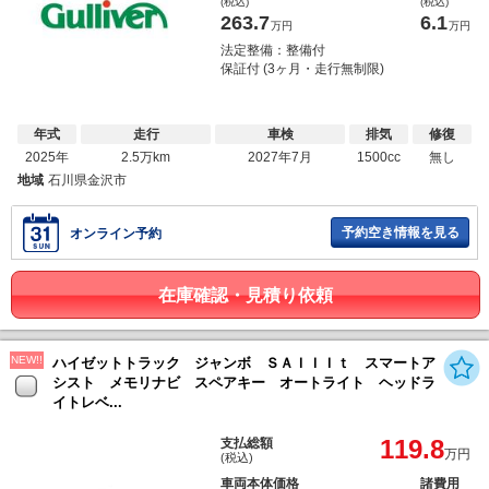
(税込)
(税込)
263.7
6.1
万円
万円
法定整備：整備付
保証付 (3ヶ月・走行無制限)
年式
走行
車検
排気
修復
2025年
2.5万km
2027年7月
1500cc
無し
地域
石川県金沢市
予約空き情報を見る
オンライン予約
在庫確認・見積り依頼
NEW!!
ハイゼットトラック ジャンボ ＳＡＩＩＩｔ スマートア
シスト メモリナビ スペアキー オートライト ヘッドラ
イトレベ...
119.8
支払総額
万円
(税込)
車両本体価格
諸費用