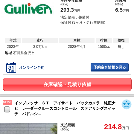
車両本体価格
諸費用
(税込)
(税込)
293.3
6.5
万円
万円
法定整備：整備付
保証付 (3ヶ月・走行無制限)
年式
走行
車検
排気
修復
2023年
3.0万km
2028年4月
1500cc
無し
地域
石川県金沢市
予約空き情報を見る
オンライン予約
在庫確認・見積り依頼
NEW!!
インプレッサ ＳＴ アイサイト バックカメラ 純正ナ
ビ レーダークルーズコントロール ステアリングスイッ
チ パドルシ...
214.8
支払総額
万円
(税込)