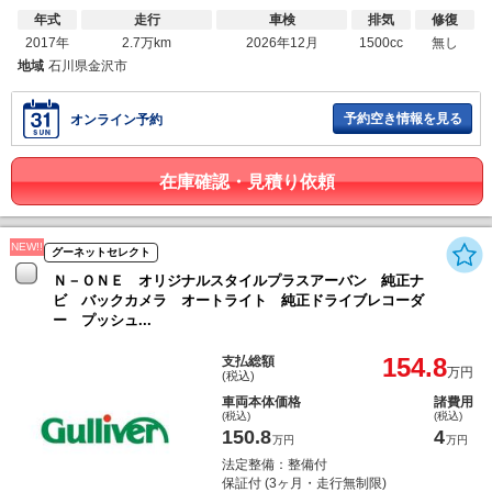
年式
走行
車検
排気
修復
2017年
2.7万km
2026年12月
1500cc
無し
地域
石川県金沢市
予約空き情報を見る
オンライン予約
在庫確認・見積り依頼
NEW!!
グーネットセレクト
Ｎ－ＯＮＥ オリジナルスタイルプラスアーバン 純正ナ
ビ バックカメラ オートライト 純正ドライブレコーダ
ー プッシュ...
154.8
支払総額
万円
(税込)
車両本体価格
諸費用
(税込)
(税込)
150.8
4
万円
万円
法定整備：整備付
保証付 (3ヶ月・走行無制限)