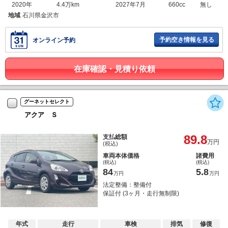
2020年
4.4万km
2027年7月
660cc
無し
地域
石川県金沢市
予約空き情報を見る
オンライン予約
在庫確認・見積り依頼
グーネットセレクト
アクア Ｓ
89.8
支払総額
万円
(税込)
車両本体価格
諸費用
(税込)
(税込)
84
5.8
万円
万円
法定整備：整備付
保証付 (3ヶ月・走行無制限)
年式
走行
車検
排気
修復