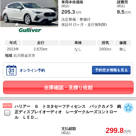
車両本体価格
諸費用
(税込)
(税込)
205.3
9.5
万円
万円
法定整備：整備付
保証付 (3ヶ月・走行無制限)
年式
走行
車検
排気
修復
2023年
2.8万km
なし
2000cc
無し
地域
石川県金沢市
予約空き情報を見る
オンライン予約
在庫確認・見積り依頼
NEW!!
ハリアー Ｇ トヨタセーフティセンス バックカメラ 純
正ディスプレイオーディオ レーダークルーズコントロー
ル ＬＥＤ...
299.8
支払総額
万円
(税込)