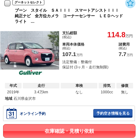
グーネットセレクト
ブーン スタイル ＳＡＩＩＩ スマートアシストＩＩＩ
純正ナビ 全方位カメラ コーナーセンサー ＬＥＤヘッド
ライト ...
114.8
支払総額
万円
(税込)
車両本体価格
諸費用
(税込)
(税込)
107.1
7.7
万円
万円
法定整備：整備付
保証付 (3ヶ月・走行無制限)
年式
走行
車検
排気
修復
2019年
3.4万km
なし
1000cc
無し
地域
石川県金沢市
予約空き情報を見る
オンライン予約
在庫確認・見積り依頼