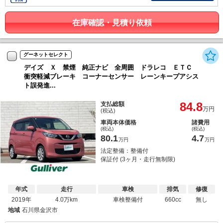
在庫確認・見積り依頼
グーネットセレクト
デイズ Ｘ 禁煙 純正ナビ 全周囲 ドラレコ ＥＴＣ
衝突軽減ブレーキ コーナーセンサー レーンキープアシス
ト誤発進...
84.8
支払総額
万円
(税込)
車両本体価格
諸費用
(税込)
(税込)
80.1
4.7
万円
万円
法定整備：整備付
保証付 (3ヶ月・走行無制限)
年式
走行
車検
排気
修復
2019年
4.0万km
車検整備付
660cc
無し
地域
石川県金沢市