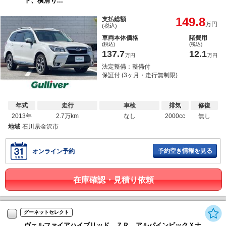
ト、横滑り...
149.8
支払総額
万円
(税込)
車両本体価格
諸費用
(税込)
(税込)
137.7
12.1
万円
万円
法定整備：整備付
保証付 (3ヶ月・走行無制限)
年式
走行
車検
排気
修復
2013年
2.7万km
なし
2000cc
無し
地域
石川県金沢市
予約空き情報を見る
オンライン予約
在庫確認・見積り依頼
グーネットセレクト
ヴェルファイアハイブリッド ＺＲ アルパインビックＸナ