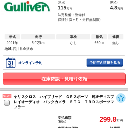
(税込)
(税込)
115
4.8
万円
万円
法定整備：整備付
保証付 (3ヶ月・走行無制限)
年式
走行
車検
排気
修復
2021年
5.9万km
なし
660cc
無し
地域
石川県金沢市
予約空き情報を見る
オンライン予約
在庫確認・見積り依頼
NEW!!
ヤリスクロス ハイブリッド ＧＲスポーツ 純正ディスプ
レイオーディオ バックカメラ ＥＴＣ ＴＲＤスポーツマ
フラー ...
299.8
支払総額
万円
(税込)