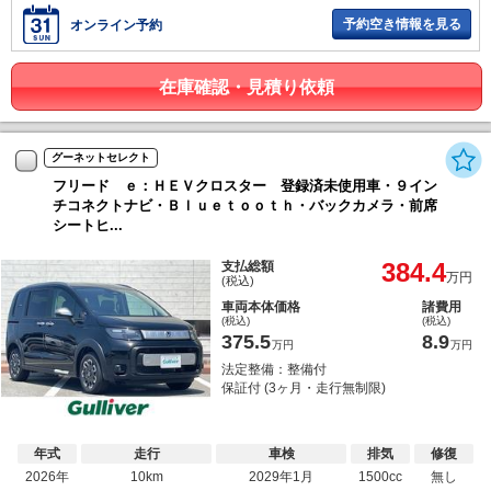
予約空き情報を見る
オンライン予約
在庫確認・見積り依頼
グーネットセレクト
フリード ｅ：ＨＥＶクロスター 登録済未使用車・９イン
チコネクトナビ・Ｂｌｕｅｔｏｏｔｈ・バックカメラ・前席
シートヒ...
384.4
支払総額
万円
(税込)
車両本体価格
諸費用
(税込)
(税込)
375.5
8.9
万円
万円
法定整備：整備付
保証付 (3ヶ月・走行無制限)
年式
走行
車検
排気
修復
2026年
10km
2029年1月
1500cc
無し