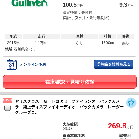
100.5
9.3
万円
万円
法定整備：整備付
保証付 (3ヶ月・走行無制限)
年式
走行
車検
排気
修復
2015年
4.4万km
なし
1500cc
無し
地域
石川県金沢市
予約空き情報を見る
オンライン予約
在庫確認・見積り依頼
NEW!!
ヤリスクロス Ｇ トヨタセーフティセンス バックカメ
ラ 純正ディスプレイオーディオ バックカメラ レーダー
クルーズコ...
269.8
支払総額
万円
(税込)
車両本体価格
諸費用