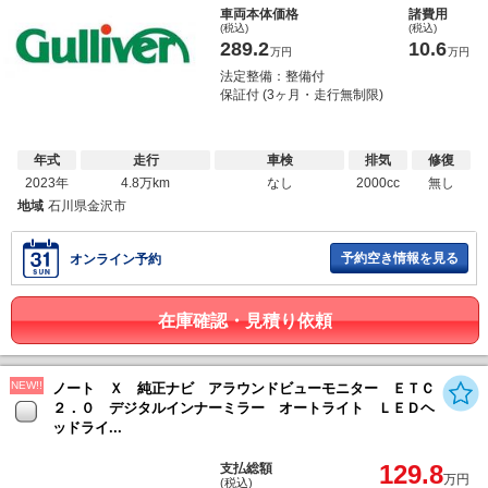
車両本体価格
諸費用
(税込)
(税込)
289.2
10.6
万円
万円
法定整備：整備付
保証付 (3ヶ月・走行無制限)
年式
走行
車検
排気
修復
2023年
4.8万km
なし
2000cc
無し
地域
石川県金沢市
予約空き情報を見る
オンライン予約
在庫確認・見積り依頼
NEW!!
ノート Ｘ 純正ナビ アラウンドビューモニター ＥＴＣ
２．０ デジタルインナーミラー オートライト ＬＥＤヘ
ッドライ...
129.8
支払総額
万円
(税込)