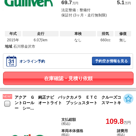
69.7
5.1
万円
万円
法定整備：整備付
保証付 (3ヶ月・走行無制限)
年式
走行
車検
排気
修復
2015年
6.0万km
なし
660cc
無し
地域
石川県金沢市
予約空き情報を見る
オンライン予約
在庫確認・見積り依頼
NEW!!
アクア Ｇ 純正ナビ バックカメラ ＥＴＣ クルーズコ
ントロール オートライト プッシュスタート スマートキ
ー シー...
109.8
支払総額
万円
(税込)
車両本体価格
諸費用
(税込)
(税込)