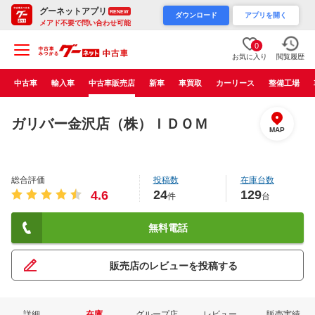
グーネットアプリ
RENEW
ダウンロード
アプリを開く
メアド不要で問い合わせ可能
0
お気に入り
閲覧履歴
中古車
輸入車
中古車販売店
新車
車買取
カーリース
整備工場
ガリバー金沢店（株）ＩＤＯＭ
MAP
総合評価
投稿数
在庫台数
24
129
4.6
件
台
無料電話
販売店のレビューを投稿する
詳細
在庫
グループ店
レビュー
販売実績