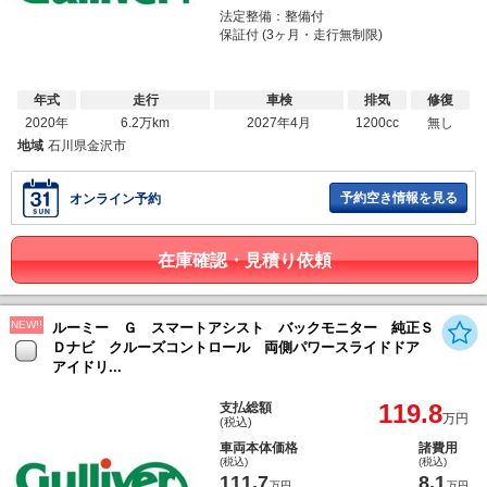
法定整備：整備付
保証付 (3ヶ月・走行無制限)
年式
走行
車検
排気
修復
2020年
6.2万km
2027年4月
1200cc
無し
地域
石川県金沢市
予約空き情報を見る
オンライン予約
在庫確認・見積り依頼
NEW!!
ルーミー Ｇ スマートアシスト バックモニター 純正Ｓ
Ｄナビ クルーズコントロール 両側パワースライドドア
アイドリ...
119.8
支払総額
万円
(税込)
車両本体価格
諸費用
(税込)
(税込)
111.7
8.1
万円
万円