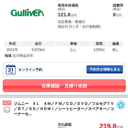
車両本体価格
諸費用
(税込)
(税込)
121.8
8
万円
万円
法定整備：整備付
保証付 (3ヶ月・走行無制限)
年式
走行
車検
排気
修復
2021年
6.8万km
なし
1200cc
無し
地域
石川県金沢市
予約空き情報を見る
オンライン予約
在庫確認・見積り依頼
NEW!!
ジムニー ＸＬ ＡＭ／ＦＭ／ＣＤ／ＤＶＤ／フルセグＴＶ
／ＢＴ／ＳＤ／ＨＤＭＩ／シートヒーター／スペアキー／コ
ーナーセ...
219.8
支払総額
万円