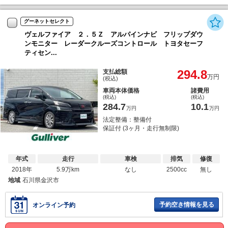
グーネットセレクト
ヴェルファイア ２．５Ｚ アルパインナビ フリップダウ
ンモニター レーダークルーズコントロール トヨタセーフ
ティセン...
294.8
支払総額
万円
(税込)
車両本体価格
諸費用
(税込)
(税込)
284.7
10.1
万円
万円
法定整備：整備付
保証付 (3ヶ月・走行無制限)
年式
走行
車検
排気
修復
2018年
5.9万km
なし
2500cc
無し
地域
石川県金沢市
予約空き情報を見る
オンライン予約