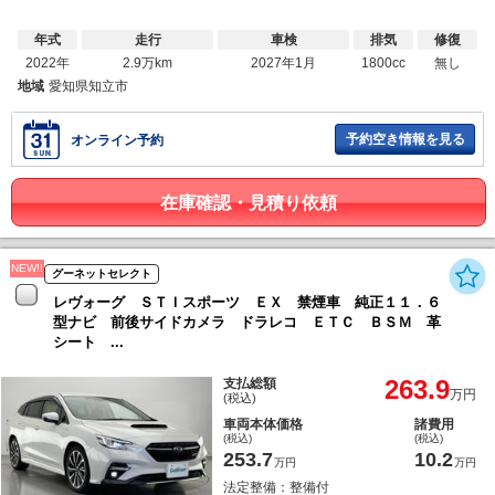
年式
走行
車検
排気
修復
2022年
2.9万km
2027年1月
1800cc
無し
地域
愛知県知立市
予約空き情報を見る
オンライン予約
在庫確認・見積り依頼
NEW!!
グーネットセレクト
レヴォーグ ＳＴＩスポーツ ＥＸ 禁煙車 純正１１．６
型ナビ 前後サイドカメラ ドラレコ ＥＴＣ ＢＳＭ 革
シート ...
263.9
支払総額
万円
(税込)
車両本体価格
諸費用
(税込)
(税込)
253.7
10.2
万円
万円
法定整備：整備付