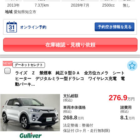
2013年
7.3万km
2028年7月
2500cc
無し
地域
愛知県知立市
予約空き情報を見る
オンライン予約
在庫確認・見積り依頼
NEW!!
グーネットセレクト
ライズ Ｚ 禁煙車 純正９型ＤＡ 全方位カメラ シート
ヒーター デジタルミラー型ドラレコ ワイヤレス充電 電
動パーキ...
276.9
支払総額
万円
(税込)
車両本体価格
諸費用
(税込)
(税込)
268.8
8.1
万円
万円
法定整備：整備付
保証付 (3ヶ月・走行無制限)