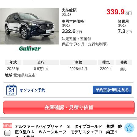
339.9
支払総額
万円
(税込)
車両本体価格
諸費用
(税込)
(税込)
332.6
7.3
万円
万円
法定整備：整備付
保証付 (3ヶ月・走行無制限)
年式
走行
車検
排気
修復
2025年
0.9万km
2028年1月
2200cc
無し
地域
愛知県知立市
予約空き情報を見る
オンライン予約
在庫確認・見積り依頼
NEW!!
アルファードハイブリッド Ｓ タイプゴールド 禁煙 純
正９型ＤＡ Ｗムーンルーフ モデリスタエアロ 純正１