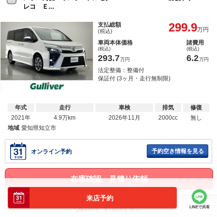
レコ Ｅ...
299.9
支払総額
万円
(税込)
車両本体価格
諸費用
(税込)
(税込)
293.7
6.2
万円
万円
法定整備：整備付
保証付 (3ヶ月・走行無制限)
年式
走行
車検
排気
修復
2021年
4.9万km
2026年11月
2000cc
無し
地域
愛知県知立市
予約空き情報を見る
オンライン予約
在庫確認・見積り依頼
来店予約
LINEで共有
293
件中
1~30
件を表示