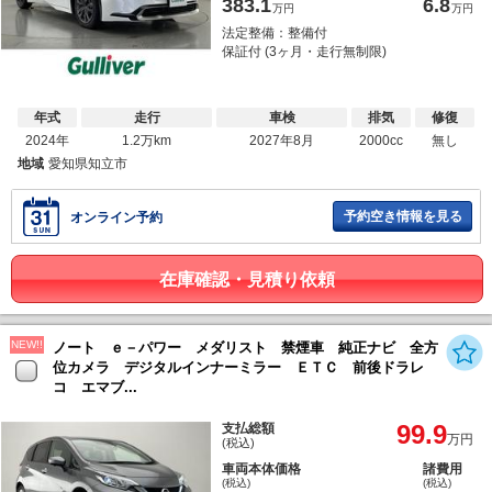
383.1
6.8
万円
万円
法定整備：整備付
保証付 (3ヶ月・走行無制限)
年式
走行
車検
排気
修復
2024年
1.2万km
2027年8月
2000cc
無し
地域
愛知県知立市
予約空き情報を見る
オンライン予約
在庫確認・見積り依頼
NEW!!
ノート ｅ－パワー メダリスト 禁煙車 純正ナビ 全方
位カメラ デジタルインナーミラー ＥＴＣ 前後ドラレ
コ エマブ...
99.9
支払総額
万円
(税込)
車両本体価格
諸費用
(税込)
(税込)