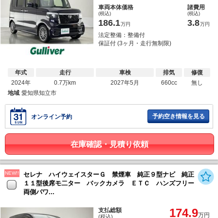
車両本体価格
諸費用
(税込)
(税込)
186.1
3.8
万円
万円
法定整備：整備付
保証付 (3ヶ月・走行無制限)
年式
走行
車検
排気
修復
2024年
0.7万km
2027年5月
660cc
無し
地域
愛知県知立市
予約空き情報を見る
オンライン予約
在庫確認・見積り依頼
NEW!!
セレナ ハイウェイスターＧ 禁煙車 純正９型ナビ 純正
１１型後席モ二ター バックカメラ ＥＴＣ ハンズフリー
両側パワ...
174.9
支払総額
万円
(税込)