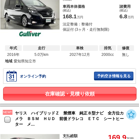
車両本体価格
諸費用
(税込)
(税込)
168.1
6.8
万円
万円
法定整備：整備付
保証付 (3ヶ月・走行無制限)
年式
走行
車検
排気
修復
2016年
5.0万km
2027年12月
2000cc
無し
地域
愛知県知立市
予約空き情報を見る
オンライン予約
在庫確認・見積り依頼
NEW!!
ヤリス ハイブリッドＺ 禁煙車 純正８型ナビ 全方位カ
メラ ＢＳＭ ＨＵＤ 前後ドラレコ ＥＴＣ シートヒー
ター メ...
169.9
支払総額