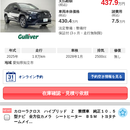
437.9
支払総額
万円
(税込)
車両本体価格
諸費用
(税込)
(税込)
430.4
7.5
万円
万円
法定整備：整備付
保証付 (3ヶ月・走行無制限)
年式
走行
車検
排気
修復
2025年
1.8万km
2028年1月
2500cc
無し
地域
愛知県知立市
予約空き情報を見る
オンライン予約
在庫確認・見積り依頼
NEW!!
カローラクロス ハイブリッド Ｚ 禁煙車 純正１０．５
型ナビ 全方位カメラ シートヒーター ＢＳＭ トヨタチ
ームメイ...