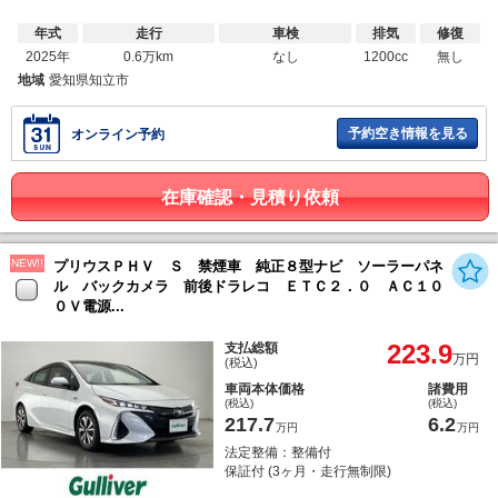
年式
走行
車検
排気
修復
2025年
0.6万km
なし
1200cc
無し
地域
愛知県知立市
予約空き情報を見る
オンライン予約
在庫確認・見積り依頼
NEW!!
プリウスＰＨＶ Ｓ 禁煙車 純正８型ナビ ソーラーパネ
ル バックカメラ 前後ドラレコ ＥＴＣ２．０ ＡＣ１０
０Ｖ電源...
223.9
支払総額
万円
(税込)
車両本体価格
諸費用
(税込)
(税込)
217.7
6.2
万円
万円
法定整備：整備付
保証付 (3ヶ月・走行無制限)