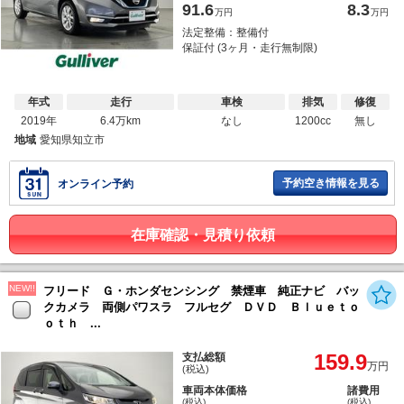
91.6
8.3
万円
万円
法定整備：整備付
保証付 (3ヶ月・走行無制限)
年式
走行
車検
排気
修復
2019年
6.4万km
なし
1200cc
無し
地域
愛知県知立市
予約空き情報を見る
オンライン予約
在庫確認・見積り依頼
NEW!!
フリード Ｇ・ホンダセンシング 禁煙車 純正ナビ バッ
クカメラ 両側パワスラ フルセグ ＤＶＤ Ｂｌｕｅｔｏ
ｏｔｈ ...
159.9
支払総額
万円
(税込)
車両本体価格
諸費用
(税込)
(税込)