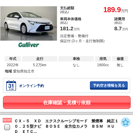
189.9
支払総額
万円
(税込)
車両本体価格
諸費用
(税込)
(税込)
181.2
8.7
万円
万円
法定整備：整備付
保証付 (3ヶ月・走行無制限)
年式
走行
車検
排気
修復
2022年
5.2万km
なし
1800cc
無し
地域
愛知県知立市
予約空き情報を見る
オンライン予約
在庫確認・見積り依頼
NEW!!
ＣＸ－５ ＸＤ エクスクルーシブモード 禁煙車 純正１
０．２５型ナビ ＢＯＳＥ 全方位カメラ ＢＳＭ ＨＵ
Ｄ ＥＴＣ...