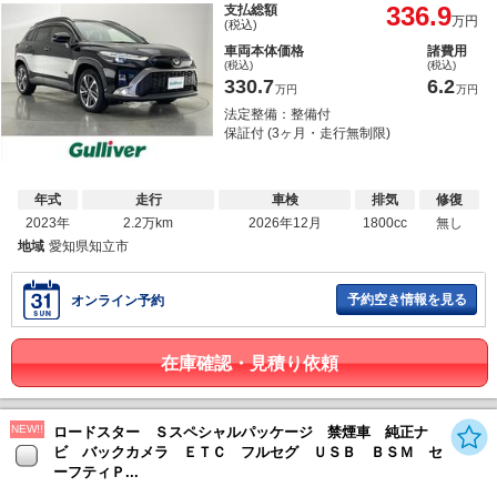
336.9
支払総額
万円
(税込)
車両本体価格
諸費用
(税込)
(税込)
330.7
6.2
万円
万円
法定整備：整備付
保証付 (3ヶ月・走行無制限)
年式
走行
車検
排気
修復
2023年
2.2万km
2026年12月
1800cc
無し
地域
愛知県知立市
予約空き情報を見る
オンライン予約
在庫確認・見積り依頼
NEW!!
ロードスター Ｓスペシャルパッケージ 禁煙車 純正ナ
ビ バックカメラ ＥＴＣ フルセグ ＵＳＢ ＢＳＭ セ
ーフティＰ...