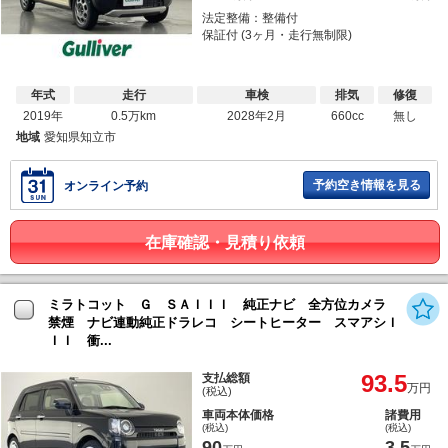
法定整備：整備付
保証付 (3ヶ月・走行無制限)
年式
走行
車検
排気
修復
2019年
0.5万km
2028年2月
660cc
無し
地域
愛知県知立市
予約空き情報を見る
オンライン予約
在庫確認・見積り依頼
ミラトコット Ｇ ＳＡＩＩＩ 純正ナビ 全方位カメラ
禁煙 ナビ連動純正ドラレコ シートヒーター スマアシＩ
ＩＩ 衝...
93.5
支払総額
万円
(税込)
車両本体価格
諸費用
(税込)
(税込)
90
3.5