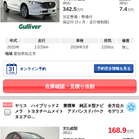
(税込)
(税込)
342.5
7.4
万円
万円
法定整備：整備付
保証付 (3ヶ月・走行無制限)
年式
走行
車検
排気
修復
2025年
1.0万km
2028年3月
2200cc
無し
地域
愛知県知立市
予約空き情報を見る
オンライン予約
在庫確認・見積り依頼
NEW!!
ヤリス ハイブリッドＺ 禁煙車 純正８型ナビ 全方位カ
メラ トヨタチームメイト アドバンスドパーク モデリス
タエアロ...
168.9
支払総額
万円
(税込)