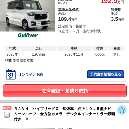
192.9
万円
(税込)
車両本体価格
諸費用
(税込)
(税込)
189.4
3.5
万円
万円
法定整備：整備付
保証付 (3ヶ月・走行無制限)
年式
走行
車検
排気
修復
2023年
1.9万km
2026年11月
660cc
無し
地域
愛知県知立市
予約空き情報を見る
オンライン予約
在庫確認・見積り依頼
NEW!!
ＲＡＶ４ ハイブリッドＧ 禁煙車 純正１０．５型ナビ
ムーンルーフ 全方位カメラ デジタルインナーミラー録画
付き Ｂ...