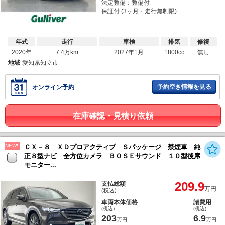
法定整備：整備付
保証付 (3ヶ月・走行無制限)
年式
走行
車検
排気
修復
2020年
7.4万km
2027年1月
1800cc
無し
地域
愛知県知立市
予約空き情報を見る
オンライン予約
在庫確認・見積り依頼
NEW!!
ＣＸ－８ ＸＤプロアクティブ Ｓパッケージ 禁煙車 純
正８型ナビ 全方位カメラ ＢＯＳＥサウンド １０型後席
モニター...
209.9
支払総額
万円
(税込)
車両本体価格
諸費用
(税込)
(税込)
203
6.9
万円
万円