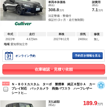
車両本体価格
諸費用
(税込)
(税込)
308.8
7.1
万円
万円
法定整備：整備付
保証付 (3ヶ月・走行無制限)
年式
走行
車検
排気
修復
2022年
4.6万km
2027年12月
2400cc
無し
地域
愛知県知立市
予約空き情報を見る
オンライン予約
在庫確認・見積り依頼
NEW!!
Ｎ－ＢＯＸカスタム ターボ 禁煙車 純正８型ＤＡ カー
プレイ対応 バックカメラ 両側パワスラ ハーフレザー
シートヒ...
189.9
支払総額
万円
(税込)