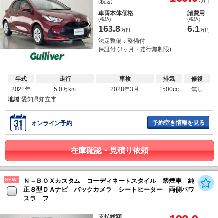
万円
(税込)
車両本体価格
諸費用
(税込)
(税込)
163.8
6.1
万円
万円
法定整備：整備付
保証付 (3ヶ月・走行無制限)
年式
走行
車検
排気
修復
2021年
5.0万km
2028年3月
1500cc
無し
地域
愛知県知立市
予約空き情報を見る
オンライン予約
在庫確認・見積り依頼
NEW!!
Ｎ－ＢＯＸカスタム コーディネートスタイル 禁煙車 純
正８型ＤＡナビ バックカメラ シートヒーター 両側パワ
スラ フ...
支払総額