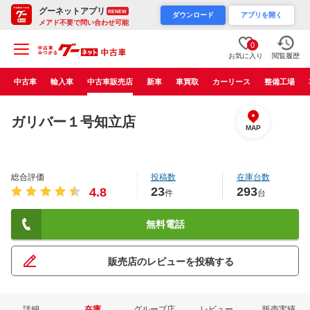
グーネットアプリ
RENEW
ダウンロード
アプリを開く
メアド不要で問い合わせ可能
0
お気に入り
閲覧履歴
中古車
輸入車
中古車販売店
新車
車買取
カーリース
整備工場
ガリバー１号知立店
MAP
総合評価
投稿数
在庫台数
23
293
4.8
件
台
無料電話
販売店のレビューを投稿する
詳細
在庫
グループ店
レビュー
販売実績