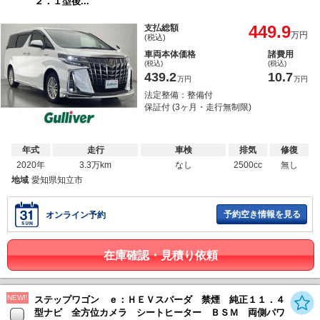
２．１型後...
449.9
支払総額
万円
(税込)
車両本体価格
諸費用
(税込)
(税込)
439.2
10.7
万円
万円
法定整備：整備付
保証付 (3ヶ月・走行無制限)
年式
走行
車検
排気
修復
2020年
3.3万km
なし
2500cc
無し
地域
愛知県知立市
予約空き情報を見る
オンライン予約
在庫確認・見積り依頼
NEW!!
ステップワゴン ｅ：ＨＥＶスパーダ 禁煙 純正１１．４
型ナビ 全方位カメラ シートヒーター ＢＳＭ 両側パワ