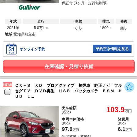
保証付 (3ヶ月・走行無制限)
年式
走行
車検
排気
修復
2021年
5.0万km
なし
1800cc
無し
地域
愛知県知立市
予約空き情報を見る
オンライン予約
在庫確認・見積り依頼
NEW!!
ＣＸ－３ ＸＤ プロアクティブ 禁煙車 純正ナビ フル
セグＴＶ ＤＶＤ再生 ＵＳＢ バックカメラ ＢＳＭ Ｈ
ＵＤ Ｌ...
103.9
支払総額
万円
(税込)
車両本体価格
諸費用
(税込)
(税込)
97.8
6.1
万円
万円
法定整備：整備付