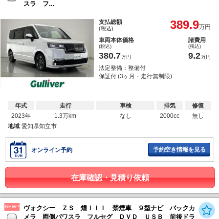
スラ フ...
389.9
支払総額
万円
(税込)
車両本体価格
諸費用
(税込)
(税込)
380.7
9.2
万円
万円
法定整備：整備付
保証付 (3ヶ月・走行無制限)
年式
走行
車検
排気
修復
2023年
1.3万km
なし
2000cc
無し
地域
愛知県知立市
予約空き情報を見る
オンライン予約
在庫確認・見積り依頼
NEW!!
ヴォクシー ＺＳ 煌ＩＩＩ 禁煙車 ９型ナビ バックカ
メラ 両側パワスラ フルセグ ＤＶＤ ＵＳＢ 前後ドラ