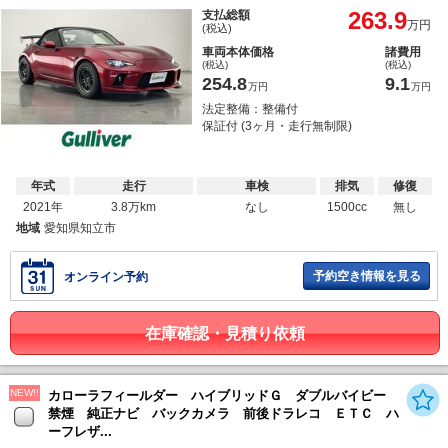
263.9
支払総額
万円
(税込)
車両本体価格
諸費用
(税込)
(税込)
254.8
9.1
万円
万円
法定整備：整備付
保証付 (3ヶ月・走行無制限)
年式
走行
車検
排気
修復
2021年
3.8万km
なし
1500cc
無し
地域
愛知県知立市
予約空き情報を見る
オンライン予約
在庫確認・見積り依頼
NEW!!
カローラフィールダー ハイブリッドＧ ダブルバイビー
禁煙 純正ナビ バックカメラ 前後ドラレコ ＥＴＣ ハ
ーフレザ...