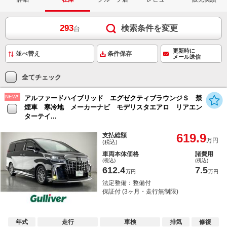
293
検索条件を変更
台
更新時に
条件保存
メール送信
全てチェック
NEW!!
アルファードハイブリッド エグゼクティブラウンジＳ 禁
煙車 寒冷地 メーカーナビ モデリスタエアロ リアエン
ターテイ...
619.9
支払総額
万円
(税込)
車両本体価格
諸費用
(税込)
(税込)
612.4
7.5
万円
万円
法定整備：整備付
保証付 (3ヶ月・走行無制限)
年式
走行
車検
排気
修復