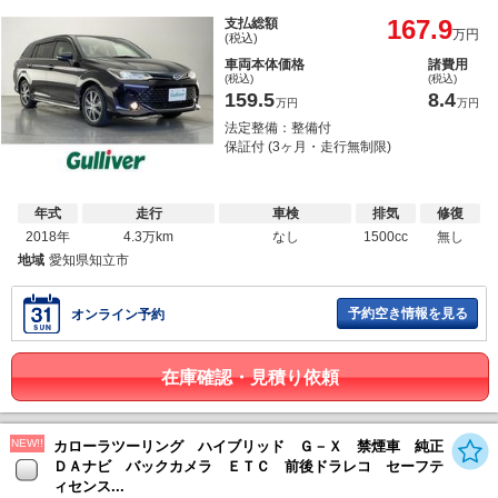
167.9
支払総額
万円
(税込)
車両本体価格
諸費用
(税込)
(税込)
159.5
8.4
万円
万円
法定整備：整備付
保証付 (3ヶ月・走行無制限)
年式
走行
車検
排気
修復
2018年
4.3万km
なし
1500cc
無し
地域
愛知県知立市
予約空き情報を見る
オンライン予約
在庫確認・見積り依頼
NEW!!
カローラツーリング ハイブリッド Ｇ－Ｘ 禁煙車 純正
ＤＡナビ バックカメラ ＥＴＣ 前後ドラレコ セーフテ
ィセンス...