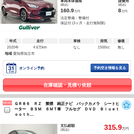
車両本体価格
諸費用
(税込)
(税込)
160.9
8
万円
万円
法定整備：整備付
保証付 (3ヶ月・走行無制限)
年式
走行
車検
排気
修復
2020年
4.6万km
なし
1500cc
無し
地域
愛知県知立市
予約空き情報を見る
オンライン予約
在庫確認・見積り依頼
NEW!!
ＧＲ８６ ＲＺ 禁煙 純正ナビ バックカメラ シートヒ
ーター ＢＳＭ ６ＭＴ車 フルセグ ＤＶＤ Ｂｌｕｅｔ
ｏｏｔｈ...
315.9
支払総額
万円
(税込)