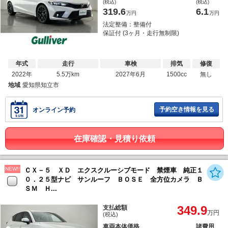
(税込)
(税込)
319.6
6.1
万円
万円
法定整備：整備付
保証付 (3ヶ月・走行無制限)
年式
走行
車検
排気
修復
2022年
5.5万km
2027年6月
1500cc
無し
地域
愛知県知立市
予約空き情報を見る
オンライン予約
在庫確認・見積り依頼
NEW!!
ＣＸ－５ ＸＤ エクスクルーシブモード 禁煙車 純正１
０．２５型ナビ サンルーフ ＢＯＳＥ 全方位カメラ Ｂ
ＳＭ Ｈ...
349.9
支払総額
万円
(税込)
車両本体価格
諸費用