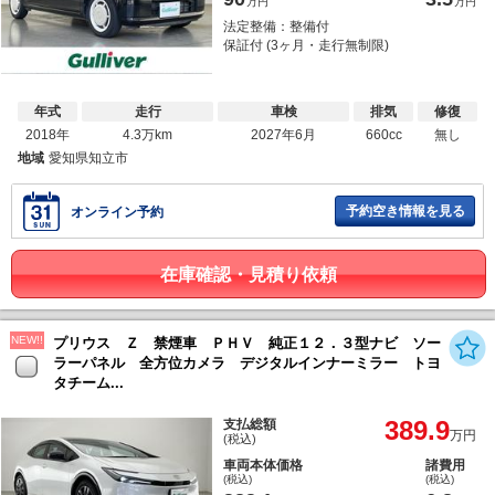
万円
万円
法定整備：整備付
保証付 (3ヶ月・走行無制限)
年式
走行
車検
排気
修復
2018年
4.3万km
2027年6月
660cc
無し
地域
愛知県知立市
予約空き情報を見る
オンライン予約
在庫確認・見積り依頼
NEW!!
プリウス Ｚ 禁煙車 ＰＨＶ 純正１２．３型ナビ ソー
ラーパネル 全方位カメラ デジタルインナーミラー トヨ
タチーム...
389.9
支払総額
万円
(税込)
車両本体価格
諸費用
(税込)
(税込)