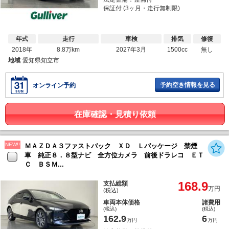
保証付 (3ヶ月・走行無制限)
年式
走行
車検
排気
修復
2018年
8.8万km
2027年3月
1500cc
無し
地域
愛知県知立市
予約空き情報を見る
オンライン予約
在庫確認・見積り依頼
NEW!!
ＭＡＺＤＡ３ファストバック ＸＤ Ｌパッケージ 禁煙
車 純正８．８型ナビ 全方位カメラ 前後ドラレコ ＥＴ
Ｃ ＢＳＭ...
168.9
支払総額
万円
(税込)
車両本体価格
諸費用
(税込)
(税込)
162.9
6
万円
万円