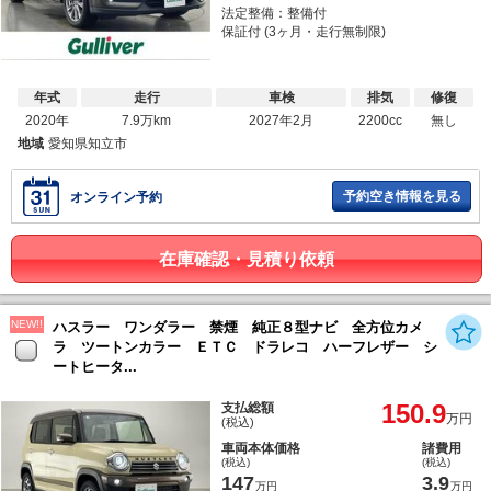
法定整備：整備付
保証付 (3ヶ月・走行無制限)
年式
走行
車検
排気
修復
2020年
7.9万km
2027年2月
2200cc
無し
地域
愛知県知立市
予約空き情報を見る
オンライン予約
在庫確認・見積り依頼
NEW!!
ハスラー ワンダラー 禁煙 純正８型ナビ 全方位カメ
ラ ツートンカラー ＥＴＣ ドラレコ ハーフレザー シ
ートヒータ...
150.9
支払総額
万円
(税込)
車両本体価格
諸費用
(税込)
(税込)
147
3.9
万円
万円