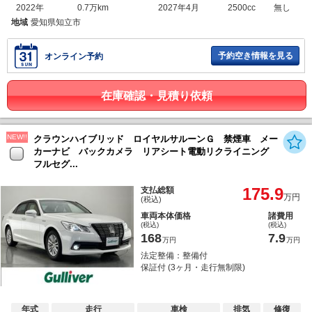
2022年
0.7万km
2027年4月
2500cc
無し
地域
愛知県知立市
予約空き情報を見る
オンライン予約
在庫確認・見積り依頼
NEW!!
クラウンハイブリッド ロイヤルサルーンＧ 禁煙車 メー
カーナビ バックカメラ リアシート電動リクライニング
フルセグ...
175.9
支払総額
万円
(税込)
車両本体価格
諸費用
(税込)
(税込)
168
7.9
万円
万円
法定整備：整備付
保証付 (3ヶ月・走行無制限)
年式
走行
車検
排気
修復