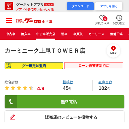
グーネットアプリ
RENEW
ダウンロード
アプリを開く
メアド不要で問い合わせ可能
0
お気に入り
閲覧履歴
中古車
輸入車
中古車販売店
新車
車買取
カーリース
整備工場
カーミニーク上尾ＴＯＷＥＲ店
MAP
ローン仮審査対応店
グー鑑定加盟店
総合評価
投稿数
在庫台数
45
102
4.9
件
台
無料電話
販売店のレビューを投稿する