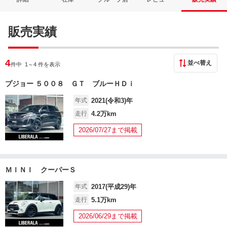
販売実績
4
並べ替え
件中 1
～4 件を表示
プジョー ５００８ ＧＴ ブルーＨＤｉ
年式
2021(令和3)年
走行
4.2万km
2026/07/27まで掲載
ＭＩＮＩ クーパーＳ
年式
2017(平成29)年
走行
5.1万km
2026/06/29まで掲載