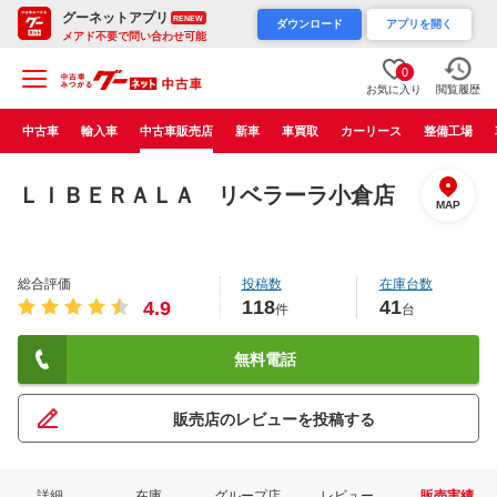
グーネットアプリ
RENEW
ダウンロード
アプリを開く
メアド不要で問い合わせ可能
0
お気に入り
閲覧履歴
中古車
輸入車
中古車販売店
新車
車買取
カーリース
整備工場
ＬＩＢＥＲＡＬＡ リベラーラ小倉店
MAP
総合評価
投稿数
在庫台数
118
41
4.9
件
台
無料電話
販売店のレビューを投稿する
詳細
在庫
グループ店
レビュー
販売実績